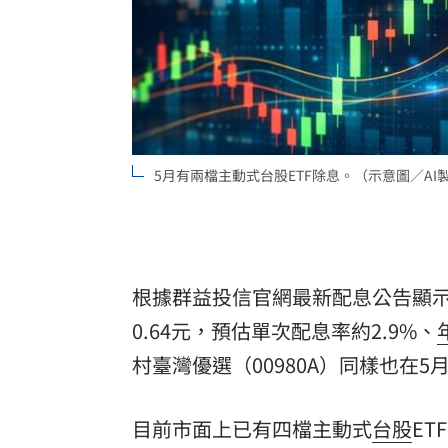
8國球員齊聚高雄 Formosa 7s掀足球
理想混蛋號召粉絲跨海追星吃美食！
18:
5月有兩檔主動式台股ETF除息。（示意圖／AI
根據群益投信官網最新配息公告顯示
0.64元，預估單次配息率約2.9%、
村臺灣優選（00980A）同樣也在5
目前市面上已有四檔主動式
台股
ET