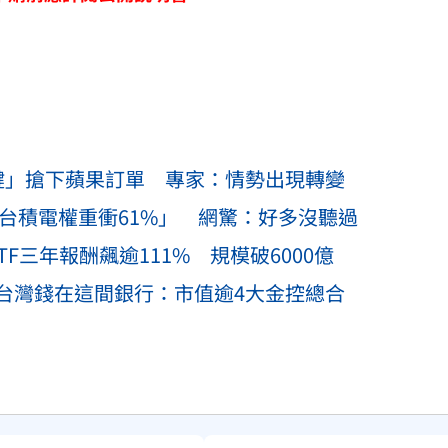
鍵」搶下蘋果訂單 專家：情勢出現轉變
「台積電權重衝61%」 網驚：好多沒聽過
ETF三年報酬飆逾111% 規模破6000億
台灣錢在這間銀行：市值逾4大金控總合