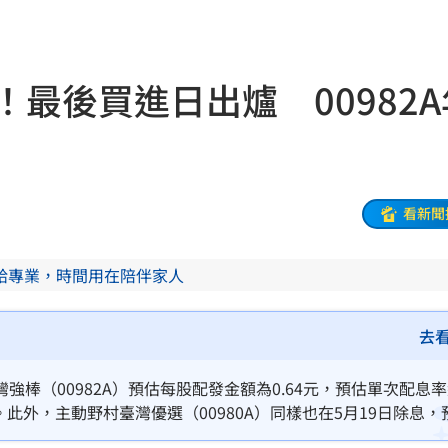
掉落
15:26
！
15:26
息！最後買進日出爐 00982A
15:24
場等
15:23
因曝
15:23
看新聞
快看
15:22
給專業，時間用在陪伴家人
事
15:21
惡言
15:16
去
相
15:16
棒（00982A）預估每股配發金額為0.64元，預估單次配息
日。此外，主動野村臺灣優選（00980A）同樣也在5月19日除息，
嘉賓
15:16