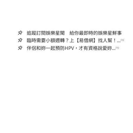
追蹤訂閱娛樂星聞 給你最即時的娛樂星鮮事
臨時需要小額週轉？上【易借網】找人幫！...
PR
伴侶和妳一起預防HPV，才有資格說愛妳...
PR