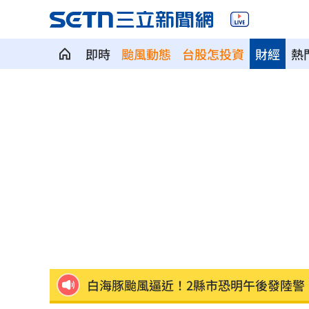
即時
颱風動態
台股怎投資
財經
熱
新／救生員硬要下水 遺體外木山海域
每天1杯手搖飲消暑？醫：1習慣害越喝
中美制裁戰川習會恐生變？北京還有大
台灣富婆也曾花重金 和當紅男神木桶
重電股／東元簽下這合約 利多曝光
15:
白海豚颱風逼近！2縣市恐明午後發陸警