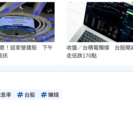
意！這家營建股　下午
收盤／台積電獨撐　台股開
重訊
走低跌170點
配息率
台股
賺錢