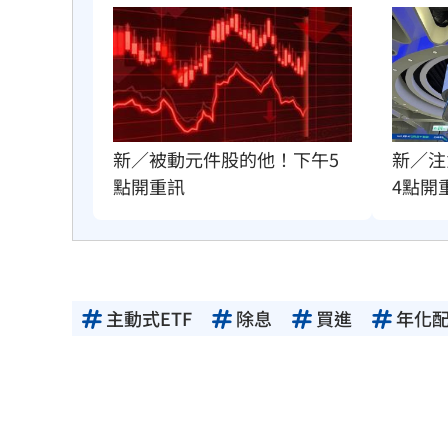
新／注
新／被動元件股的他！下午5
4點開
點開重訊
主動式ETF
除息
買進
年化