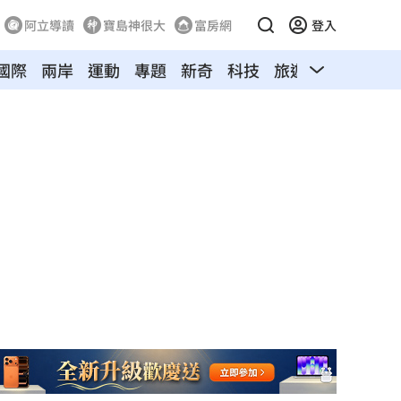
阿立導讀
寶島神很大
富房網
登入
國際
兩岸
運動
專題
新奇
科技
旅遊
汽車
寵物