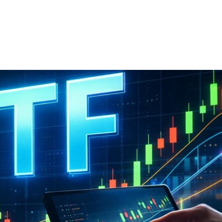
元
15:14
去
15:14
:13
到案
15:11
成形
12:00
」氣
12:00
場！
10:30