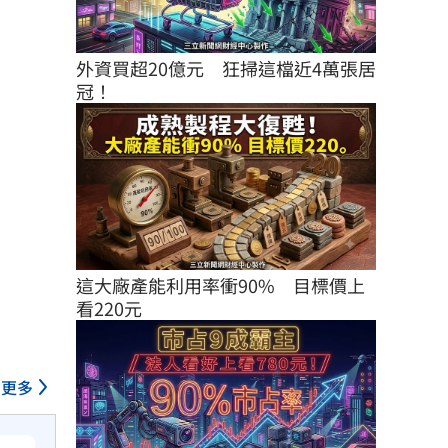
外資買超20億元　狂掃這檔近4萬張居
冠！
這大廠產能利用率衝90%　目標價上
看220元
更多