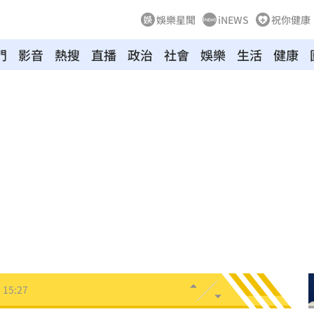
娛樂星聞
iNEWS
祝你健康
門
影音
熱搜
直播
政治
社會
娛樂
生活
健康
尋獲
15:30
越累
15:30
招
15:29
共浴
15:29
28
15:27