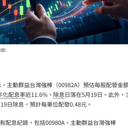
熱潮
10:00
15
製圖）
，主動群益台灣強棒（00982A）預估每股配發金
年化配息率
近11.6%，
除息
日落在5月19日。此外，
月19日除息，預計每單位配發0.48元。
F有配息紀錄，包括00980A、主動群益台灣強棒