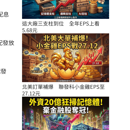
配息
這大廠三支柱到位　全年EPS上看
5.68元
配發放
配發
北美訂單補爆　聯發科小金雞EPS至
27.12元