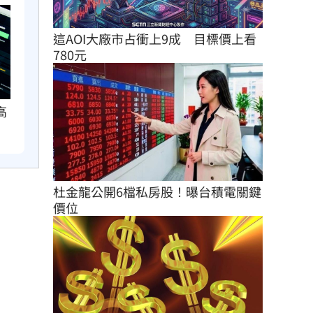
這AOI大廠市占衝上9成　目標價上看
780元
高
杜金龍公開6檔私房股！曝台積電關鍵
價位