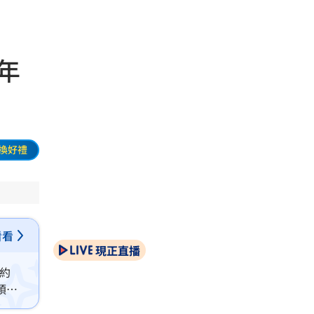
年
換好禮
看看
現正直播
率約
預計