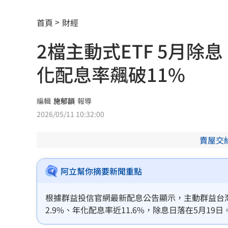
LaLaport施工意外 天花板崩、鷹架突
首頁
財經
怕哪天消失了蕭敬騰拒聽方大同神曲1年
2檔主動式ETF 5月除
新作破3千萬觀看 知名網紅揭血淚內幕
化配息率飆破11%
北市府無預警稽查夏莉絲 負責人竟在
買疫苗被騙10.6億！慈濟多年未報案原
編輯
施郁韻
報導
2026/05/11 10:32:00
雙十衝離島！機票「這天」開搶 攻略
賣屋交
父提前退休母賣戒指！高希均證明這1件
吳沛憶：面對中傷造謠 陳時中都不出
阿立幫你摘要新聞重點
台玻夫人喪子首發聲 曝2因素揭離世真
根據群益投信官網最新配息公告顯示，主動群益台灣強
2.9%、年化配息率近11.6%，除息日落在5月19
統一獅邀日本女星松川星 到場當開球
每單位配發0.48元。