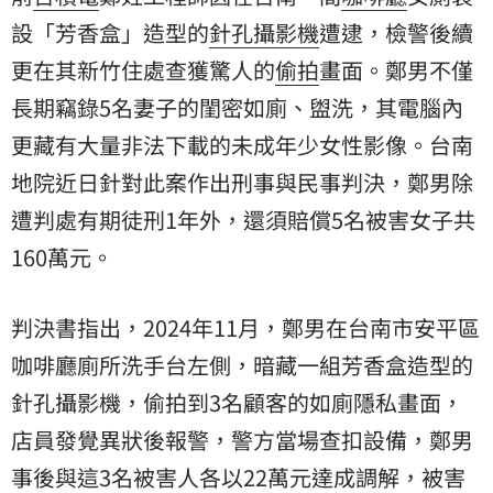
設「芳香盒」造型的
針孔
攝影機
遭逮，檢警後續
更在其新竹住處查獲驚人的
偷拍
畫面。鄭男不僅
長期竊錄5名妻子的閨密如廁、盥洗，其電腦內
更藏有大量非法下載的未成年少女性影像。台南
地院近日針對此案作出刑事與民事判決，鄭男除
遭判處有期徒刑1年外，還須賠償5名被害女子共
160萬元。
判決書指出，2024年11月，鄭男在台南市安平區
咖啡廳廁所洗手台左側，暗藏一組芳香盒造型的
針孔攝影機，偷拍到3名顧客的如廁隱私畫面，
店員發覺異狀後報警，警方當場查扣設備，鄭男
事後與這3名被害人各以22萬元達成調解，被害