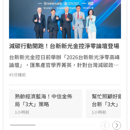
減碳行動開跑！台新新光金控淨零論壇登場
台新新光金控日前舉辦「2026台新新光淨零高峰
論壇」，匯集產官學界菁英，針對台灣減碳政
策、碳定價制度及企業轉型策略進行深度對話。
45分鐘前
國發會主委葉俊顯與環境部部長彭啟明出席，強
調台灣正邁向碳定價市場機制時代。台新新光金
控總經理林維俊指出，論壇邁入第五年，致力協
熟齡經濟藍海！中信金佈
幫忙照顧好銀髮
助企業將永續轉化為國際競爭力。會中上銀、強
局「3大」策略
台新「3大」防
茂、宏碁及金寶等指標企業分享低碳實踐經驗。
1小時前
1小時前
台新新光金控憑藉優異的永續績效，不僅連續三
年獲標普全球永續年鑑銀行業全球前1%，更獲