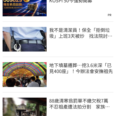
KOSPI 50今強勢開募
PR
我不是清潔員！保全「拒倒垃
圾」上班3天被炒 找法院討公
道結果出爐
地下墳墓遷葬…挖3.6米深「已
見400座」！今辦法會安撫祖先
88歲清寒翁罰單不繳欠稅7萬
不忍祖產遭法拍分割 家族按
月代繳償債