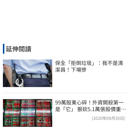
延伸閱讀
保全「拒倒垃圾」：我不是清
潔員！下場慘
99萬股東心碎！外資開殺第一
是「它」 狠砍5.1萬張股價重挫
近5%
(2020年09月30日)