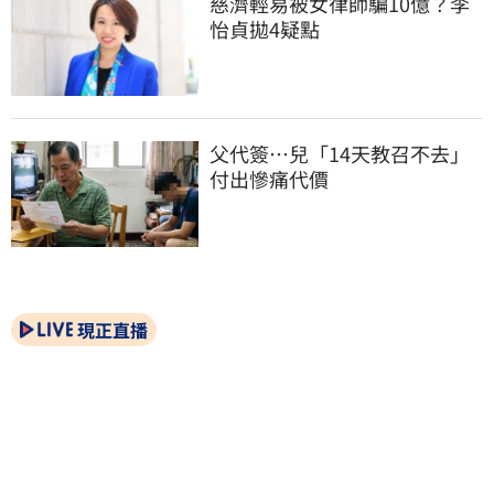
慈濟輕易被女律師騙10億？李
怡貞拋4疑點
父代簽…兒「14天教召不去」
付出慘痛代價
現正直播