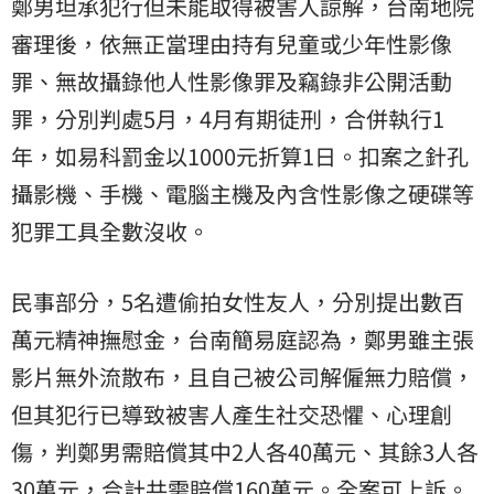
鄭男坦承犯行但未能取得被害人諒解，台南地院
審理後，依無正當理由持有兒童或少年性影像
罪、無故攝錄他人性影像罪及竊錄非公開活動
罪，分別判處5月，4月有期徒刑，合併執行1
年，如易科罰金以1000元折算1日。扣案之針孔
攝影機、手機、電腦主機及內含性影像之硬碟等
犯罪工具全數沒收。
民事部分，5名遭偷拍女性友人，分別提出數百
萬元精神撫慰金，台南簡易庭認為，鄭男雖主張
影片無外流散布，且自己被公司解僱無力賠償，
但其犯行已導致被害人產生社交恐懼、心理創
傷，判鄭男需賠償其中2人各40萬元、其餘3人各
30萬元，合計共需賠償160萬元。全案可上訴。