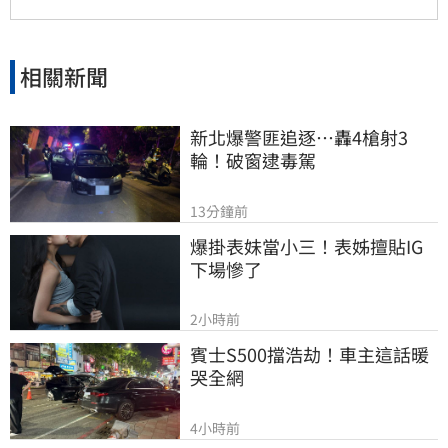
MSCI ESG AAA最高評級，展現其帶領產業接軌
國際、推進淨零韌性家園的決心，持續成為企業
邁向永續發展的強力後盾。
相關新聞
新北爆警匪追逐…轟4槍射3
輪！破窗逮毒駕
13分鐘前
爆掛表妹當小三！表姊擅貼IG
下場慘了
2小時前
賓士S500擋浩劫！車主這話暖
哭全網
4小時前