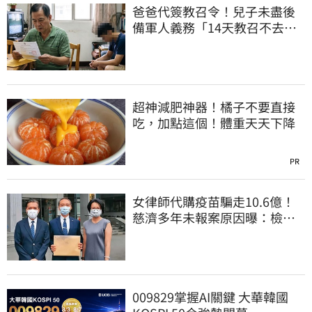
爸爸代簽教召令！兒子未盡後
備軍人義務「14天教召不去」
換3個月刑期
超神減肥神器！橘子不要直接
吃，加點這個！體重天天下降
PR
女律師代購疫苗騙走10.6億！
慈濟多年未報案原因曝：檢警
上門才知被騙
009829掌握AI關鍵 大華韓國