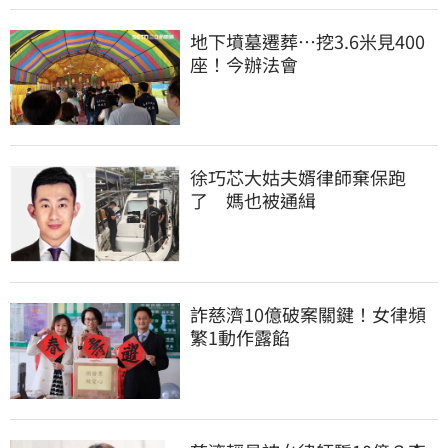
地下墳墓遷葬…挖3.6米見400
座！今辦法會
徐巧芯大姑夫婿律師棄保跑
了　媽也被通緝
詐慈濟10億破案關鍵！女律頻
繁1動作露餡