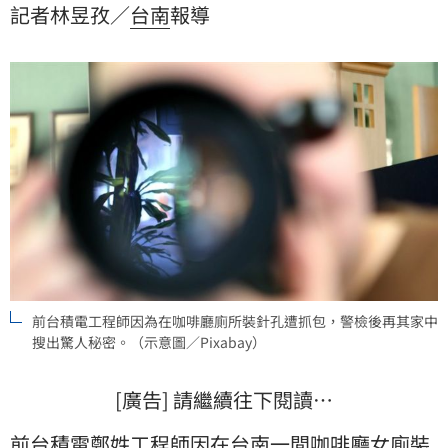
記者林昱孜／
台南
報導
決，鄭男除遭判處有期徒刑1年外，還須賠償5名被害女
子共160萬元。
前台積電工程師因為在咖啡廳廁所裝針孔遭抓包，警檢後再其家中
搜出驚人秘密。（示意圖／Pixabay）
[廣告] 請繼續往下閱讀…
前
台積電
鄭姓工程師因在台南一間
咖啡廳
女廁裝