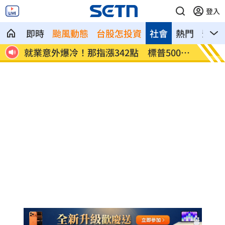
登入
即時
颱風動態
台股怎投資
社會
熱門
影音
網炸
就業意外爆冷！那指漲342點 標普500新
美通過
高
關稅