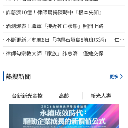
詐慈濟10億！律師驚揭陳時中『根本先知』
酒測爆表！職軍「接近死亡狀態」照開上路
不斷更新／虎航8日「沖繩石垣島8航班取消」 仁川
返台班機提前1天起飛
律師勾宗教大師「家族」詐慈濟 僅她交保
熱搜新聞
更多
台新新光金控
高齡
新光人壽