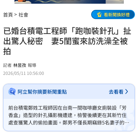
首頁
社會
看新聞換好禮
已婚台積電工程師「跑咖裝針孔」扯
出驚人秘密 妻5閨蜜來訪洗澡全被
拍
記者
林昱孜
報導
2026/05/11 10:56:00
阿立幫你摘要新聞重點
去看看
前台積電鄭姓工程師因在台南一間咖啡廳女廁裝設「芳
香盒」造型的針孔攝影機遭逮，檢警後續更在其新竹住
處查獲驚人的偷拍畫面。鄭男不僅長期竊錄5名妻子的閨
密如廁、盥洗，其電腦內更藏有大量非法下載的未成年
少女性影像。台南地院近日針對此案作出刑事與民事判