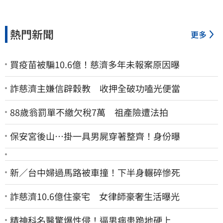
熱門新聞
更多
買疫苗被騙10.6億！慈濟多年未報案原因曝
詐慈濟主嫌信辟穀教 收押全破功嗑光便當
88歲翁罰單不繳欠稅7萬 祖產險遭法拍
保安宮後山…掛一具男屍穿著整齊！身份曝
新／台中婦過馬路被車撞！下半身輾碎慘死
詐慈濟10.6億住豪宅 女律師豪奢生活曝光
精神科名醫驚爆性侵！逼男病患跪地硬上