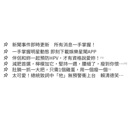
新聞事件即時更新 所有消息一手掌握！
一手掌握明星動態 即刻下載娛樂星聞APP
伴侶和妳一起預防HPV，才有資格說愛妳！
PR
減肥首選，檸檬加它，堅持一週，腰細了，瘦到你懷疑
PR
人生
肚腩一抓一大把，只需1個雞蛋，用一個瘦一個
PR
太可愛！總統致詞中「他」無預警衝上台 賴清德笑
喊：卸任再交棒給你