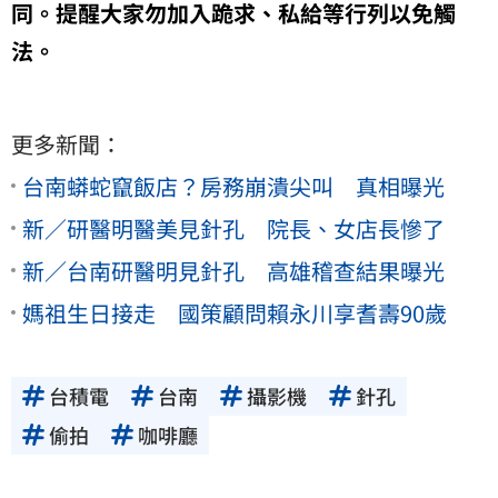
同。提醒大家勿加入跪求、私給等行列以免觸
法。
更多新聞：
台南蟒蛇竄飯店？房務崩潰尖叫 真相曝光
新／研醫明醫美見針孔 院長、女店長慘了
新／台南研醫明見針孔 高雄稽查結果曝光
媽祖生日接走 國策顧問賴永川享耆壽90歲
台積電
台南
攝影機
針孔
偷拍
咖啡廳