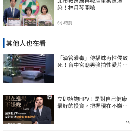
北市教育局再喊虐童案遭渲
染！林月琴開嗆
6小時前
其他人也在看
「滴管灌毒」傳播妹再性侵致
死！台中宮廟男強拍性愛片
惡行曝光
立即諮詢HPV！是對自己健康
最好的投資，把握現在不嫌
晚！
PR