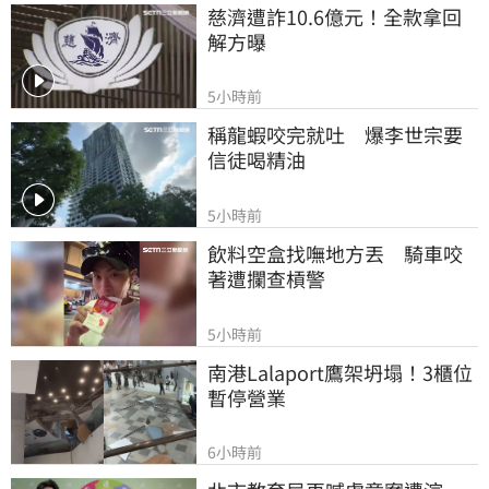
慈濟遭詐10.6億元！全款拿回
解方曝
5小時前
稱龍蝦咬完就吐　爆李世宗要
信徒喝精油
5小時前
飲料空盒找嘸地方丟　騎車咬
著遭攔查槓警
5小時前
南港Lalaport鷹架坍塌！3櫃位
暫停營業
6小時前