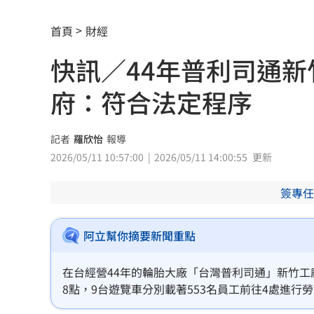
車是我的、油也是我的 睡車竟被收住
首頁
財經
24歲存款破百萬！她公開致富關鍵：超
快訊／44年普利司通新
這大廠產能利用率衝90% 目標價上看2
府：符合法定程序
埃及知名女星涉毒被判死 引發社會震
記者
羅欣怡
報導
桃園聯隊奪世界青棒亞軍 張善政接機
2026/05/11 10:57:00
2026/05/11 14:00:55
更新
男駕車至議員服務處嗆開槍 台中警抓
簽專任
新／Sandisk挫5%！台指期翻紅站回440
阿立幫你摘要新聞重點
勞動部：Uber Eats疊單計算方式違法
00
在台經營44年的輪胎大廠「台灣普利司通」新竹工
斷交國200萬磅蝦遭我友邦封殺！業者慘
8點，9台遊覽車分別載著553名員工前往4處進
通報，「符合法定程序進行中」。
新北待售餘屋萬8戶 永和竟只賣贏八里