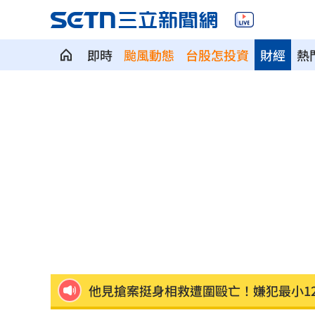
即時
颱風動態
台股怎投資
財經
熱
慈濟買BNT被詐10億！藍昔嗆擋疫苗網
它躋身美禁令受惠者 上半年EPS衝2.5
高溫重創雞蛋產量 最快要等到9月才回
7月營收寫同期次高 聯寶訂單看到2027
台股收復44000點大關 2關鍵看AI產業
他見搶案挺身相救遭圍毆亡！嫌犯最小1
扣款人數狂增4成 國泰小龍基金布局曝