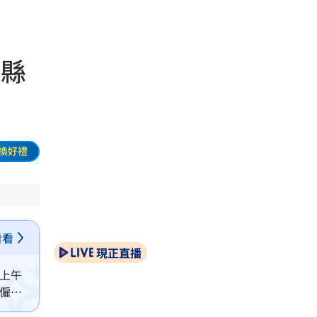
竹縣
換好禮
看看
現正直播
）上午
解僱的