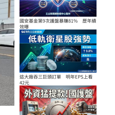
國安基金第9次護盤暴賺81%　歷年績
效曝
這大廠吞三巨頭訂單　明年EPS上看
42元