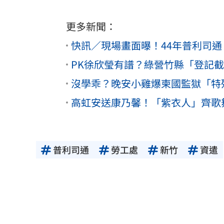
更多新聞：
快訊／現場畫面曝！44年普利司通
PK徐欣瑩有譜？綠營竹縣「登記
沒學乖？晚安小雞爆柬國監獄「特
高虹安送康乃馨！「紫衣人」齊歌
普利司通
勞工處
新竹
資遣