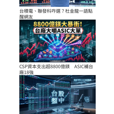
台積電、聯發科咋選？杜金龍一語點
醒網友
CSP資本支出超8800億鎂　ASIC補台
廠18強