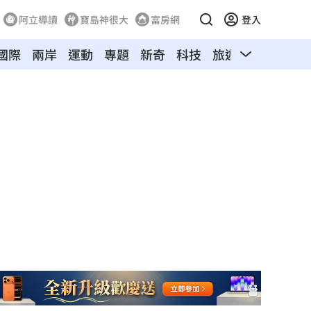
阿立導讀
寶島神很大
富房網
登入
國際
兩岸
運動
專題
新奇
科技
旅遊
汽車
寵物