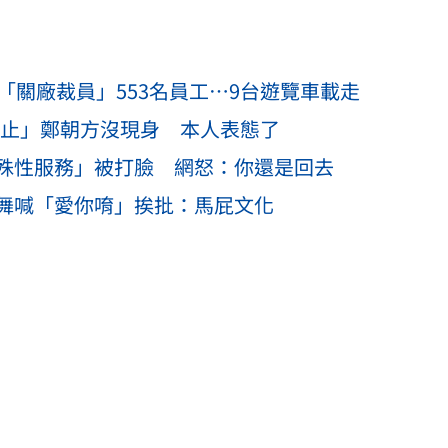
「關廠裁員」553名員工…9台遊覽車載走
截止」鄭朝方沒現身 本人表態了
殊性服務」被打臉 網怒：你還是回去
舞喊「愛你唷」挨批：馬屁文化