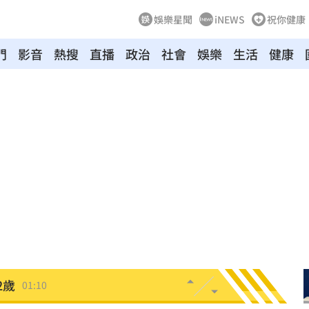
娛樂星聞
iNEWS
祝你健康
門
影音
熱搜
直播
政治
社會
娛樂
生活
健康
朝聖
01:35
8元
01:30
穩
01:26
年
01:20
發展
01:13
2歲
01:10
光
01:05