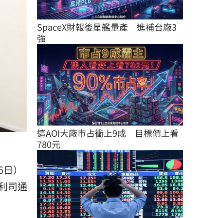
SpaceX財報後星艦量產　進補台廠3
強
這AOI大廠市占衝上9成　目標價上看
780元
6日）
利司通