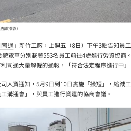
浩譯攝影）
利司通
」新竹工廠，上週五（8日）下午3點告知員
台遊覽車分別載著553名員工前往4處進行勞資協商
普利司通大量解僱的通報，「符合法定程序進行中」
司人資通知，5月9日到10日實施「操短」，縮減
員工溝通會」，與員工進行
資遣
的協商會議。