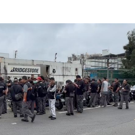
死
23:32
抱
23:25
疣」
23:18
15