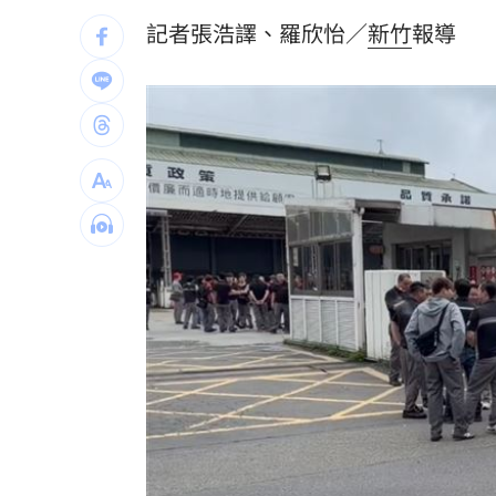
記者張浩譯、羅欣怡／
新竹
報導
為5億商機翻臉 肥大叔插刀：要死一起
杜金龍點名：「這檔權值股」千萬別長
額頭冒出痘痘 女手癢猛摳竟成「病毒
台灣彩券開獎直播中
20:31
LIVE三立+24小時直播
15:27
三立iNEWS新聞台線上直播
18:00
理想混蛋號召粉絲跨海追星吃美食！
18: