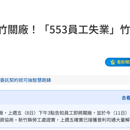
宿費
01:04
孝順
01:02
竹關廠！「553員工失業」
20元
01:00
驚
00:49
00:47
看新聞
到了
00:43
委託契約就可抽智慧跑錶
00點
00:40
去
:19
廠，上週五（8日）下午3點告知員工即將關廠，並於今（11日
叫
23:54
行勞資協商。新竹縣勞工處證實，上週五確實已接獲普利司通大量
！
23:47