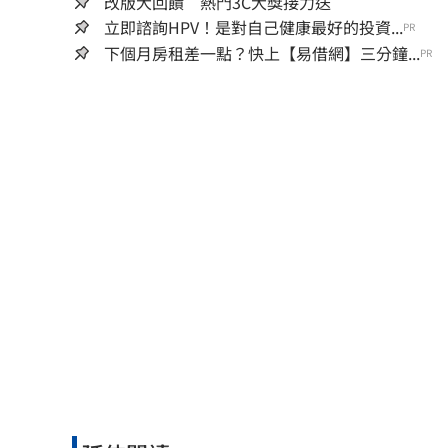
改版大回饋 熱門3C大獎接力送
立即諮詢HPV！是對自己健康最好的投資...
PR
下個月房租差一點？快上【易借網】三分鐘...
PR