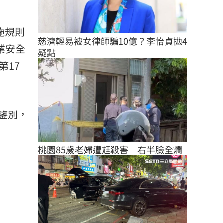
施規則
慈濟輕易被女律師騙10億？李怡貞拋4
業安全
疑點
第17
鑒別，
桃園85歲老婦遭尪殺害　右半臉全爛