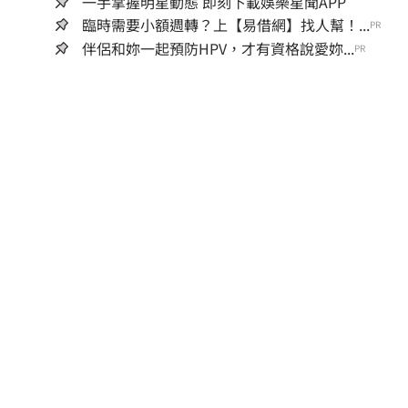
一手掌握明星動態 即刻下載娛樂星聞APP
臨時需要小額週轉？上【易借網】找人幫！...
PR
伴侶和妳一起預防HPV，才有資格說愛妳...
PR