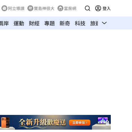
阿立導讀
寶島神很大
富房網
登入
兩岸
運動
財經
專題
新奇
科技
旅遊
汽車
寵物