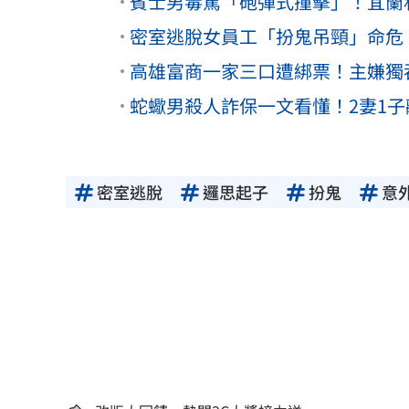
賓士男毒駕「砲彈式撞擊」！宜蘭
密室逃脫女員工「扮鬼吊頸」命危
高雄富商一家三口遭綁票！主嫌獨
蛇蠍男殺人詐保一文看懂！2妻1
密室逃脫
邏思起子
扮鬼
意