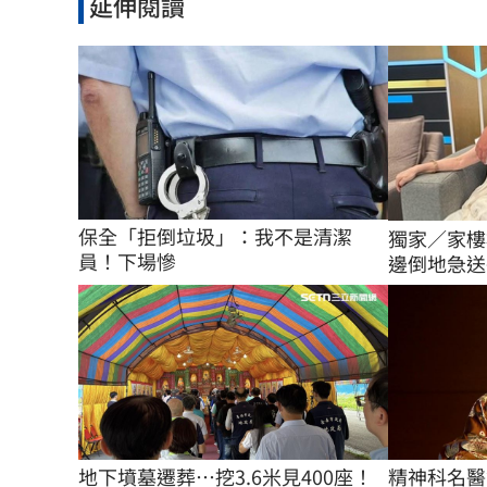
延伸閱讀
保全「拒倒垃圾」：我不是清潔
獨家／家樓
員！下場慘
邊倒地急送
地下墳墓遷葬…挖3.6米見400座！
精神科名醫