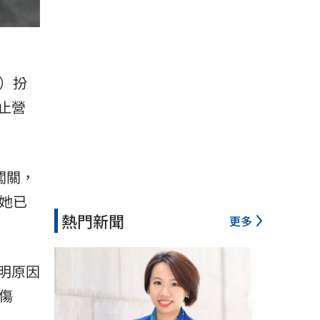
）
扮
止營
闖關，
她已
熱門新聞
更多
明原因
傷