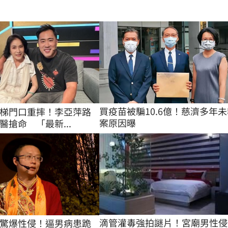
買疫苗被騙10.6億！慈濟多年未
梯門口重摔！李亞萍路
案原因曝
醫搶命 「最新...
滴管灌毒強拍謎片！宮廟男性侵
驚爆性侵！逼男病患跪