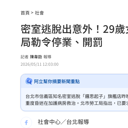
全國首創「高溫微型保險」 台南7月試
首頁
社會
擋暴衝特斯拉「救很多人」賓士車主身
密室逃脫出意外！29
林逸欣首個無父父親節 診所熄燈爆排
局勒令停業、開罰
村神相隔5場炸裂 暫居MLB日籍球員第
昔被抹黑擋疫苗 陳時中悲憤1句真相大
記者
陳韋劭
報導
2026/05/11 12:03:00
全球人壽曝家庭危機 推它打造風險防
阿立幫你摘要新聞重點
71歲姜厚任被勸防詐 反嗆：是我佔便
新光三越吳昕陽接任無店面公會理事長
台北市信義區知名密室逃脫「邏思起子」旗艦店昨
重度昏迷在加護病房救治。北市勞工局指出，已要
白海豚北市可放颱風假？蔣萬安這樣說
社會中心／台北報導
竹市消防博物館回歸！古蹟結合XR防災