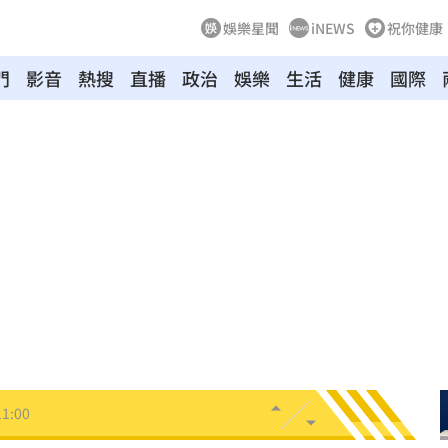
娛樂星聞
iNEWS
祝你健康
門
影音
熱搜
直播
政治
娛樂
生活
健康
國際
駕
11:07
和
11:06
舌頭
11:05
心
11:04
徵選
11:00
11:00