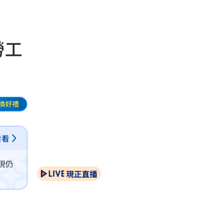
勞工
換好禮
看看
現仍
現正直播