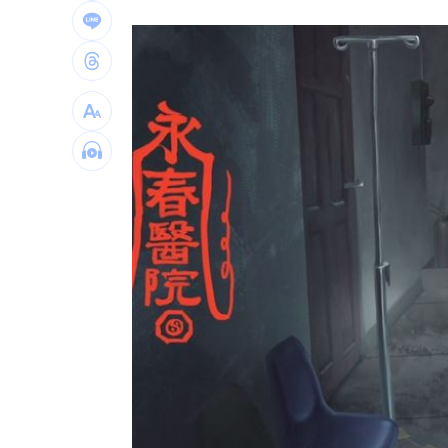
工程車過彎失控！「砲彈式」猛撞工廠
柯志恩嗆「不跟陳時中道歉！」她示警1
新／國道3車追撞！占內線…回堵約5公
韓男怕痛拒結紮 妻子遭家暴崩潰哭訴
台灣彩券開獎直播中
20:31
LIVE三立+24小時直播
15:27
三立iNEWS新聞台線上直播
18:00
商場戰國來臨 台中「頂奢大道」逐漸
台彩父親節推新刮刮樂千萬頭獎超「爸
「拍片人的多重宇宙」職涯論壇9/12登