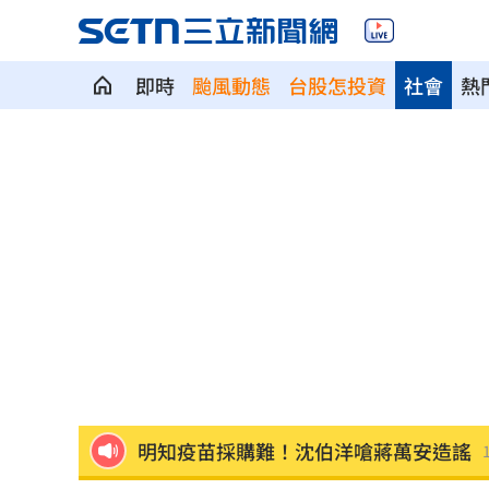
即時
颱風動態
台股怎投資
社會
熱
酒測0.7、毒品快篩陽性 警查獲酒毒雙
韓足協爆性招待外籍裁判！7場比賽5勝2
本土女星遭經紀人侵犯 他反嗆：沒伸
他沒異狀卻動脈硬化！醫示警：8類人小
獨／身高173！排球女神十一挑戰mini
明知疫苗採購難！沈伯洋嗆蔣萬安造謠