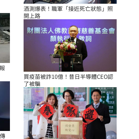
酒測爆表！職軍「接近死亡狀態」照
開上路
報
買疫苗被詐10億！昔日半導體CEO認
了被騙
傳