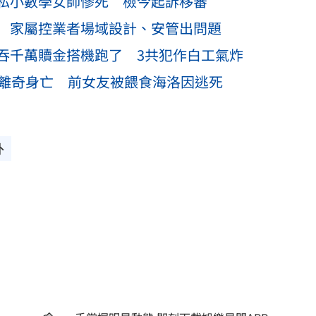
私小數學女師慘死 檢今起訴移審
 家屬控業者場域設計、安管出問題
吞千萬贖金搭機跑了 3共犯作白工氣炸
子離奇身亡 前女友被餵食海洛因逃死
外