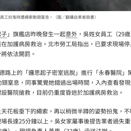
熱潮
10:00
員工扮鬼時遭繩索勒頸窒息。（圖／翻攝自業者臉書）
15
起子
」旗艦店昨晚發生一起
意外
，吳姓女員工（29歲
迷在加護病房救治。北市勞工局指出，已要求現場停
分將依法開罰。
松德路上的「邏思起子密室逃脫」進行「永春醫院」
勒頸窒息，同事驚覺她錯過出場時間，入內查看發現
附設醫院搶救，目前仍重度昏迷於加護病房救治。
上天花板垂下的繩索，再以稍微半蹲的姿勢扮鬼，不
場長達25分鐘以上。吳女家屬事後提告業者過失重
8歲）、現場負責人黃男（32歲）函送法辦。