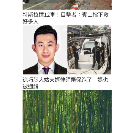
特斯拉撞12車！目擊者：賓士擋下救
好多人
徐巧芯大姑夫婿律師棄保跑了　媽也
被通緝