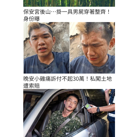
保安宮後山…掛一具男屍穿著整齊！
身份曝
晚安小雞痛訴付不起30萬！私闖土地
遭索賠