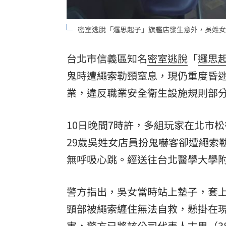
8國球員齊聚高雄 Formosa 7s掀足球
密室逃脫「邏思起子」旗艦店發生意外，吳姓女
理想混蛋號召粉絲跨海追星吃美食！
18:
台北市信義區知名
密室逃脫
「
邏思
鬼
時遭繩索勒頸窒息，現仍重度昏
業，違反職業安全衛生設施規則部
10日晚間7時許，多組玩家在北市
29歲吳姓女店員扮鬼嚇客卻遭繩索
無呼吸心跳。經送往台北醫學大學
警方指出，吳女當時站上墊子，套
頸部被繩索纏住無法自救，懸掛在現
害，警方已將該公司代表人古男（3