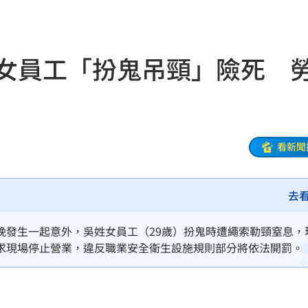
辦
11:00
分曝
10:59
歲女員工「扮鬼吊頸」險死 
隊潮
10:58
2多
10:53
白
10:50
看新聞
護網
10:48
去
宜吧
10:42
10:38
晚發生一起意外，吳姓女員工（29歲）扮鬼時遭繩索勒頸窒息，
求現場停止營業，違反職業安全衛生設施規則部分將依法開罰。
10:35
體驗
10:34