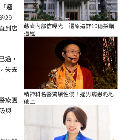
的「邏
29
慈濟內部信曝光！還原遭詐10億採購
直到店
過程
已過，
，失去
精神科名醫驚爆性侵！逼男病患跪地
醫療團
硬上
吸與