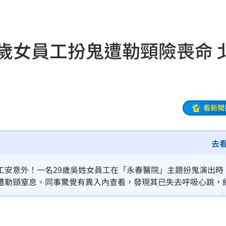
衛隊
23:37
溫
23:34
歲女員工扮鬼遭勒頸險喪命 
足壇
23:31
體
23:29
」
23:27
看新聞
主導
23:25
去
23:22
23:21
工安意外！一名29歲吳姓女員工在「永春醫院」主題扮鬼演出時
遭勒頸窒息。同事驚覺有異入內查看，發現其已失去呼吸心跳，
趕人
23:16
方與勞檢處已介入調查，釐清店家是否涉及安全防護缺失及職場
高度關注。
憂
23:09