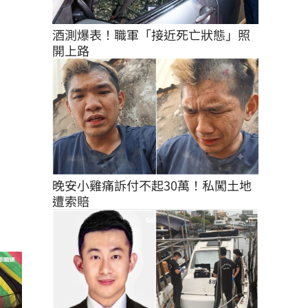
酒測爆表！職軍「接近死亡狀態」照
開上路
晚安小雞痛訴付不起30萬！私闖土地
遭索賠