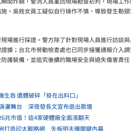
氛瞬間炸鍋，警消人員重回現場勘查初判，現場工作
措施。吳姓女員工疑似自行操作不慎，導致發生勒頸
發現場進行採證。警方除了針對現場人員進行訪談與
鍵證據；台北市勞動檢查處也已同步接獲通報介入調
全防護裝備，並追究後續的職場安全與過失傷害責任
機生吞 遺體破碎「掛在出料口」
文淚灑舞台 深夜發長文宣布退出歌壇
26兆市值！這4家硬體廠全面漲翻天
洲打造印太戰略網 矢板明夫曝關鍵內幕