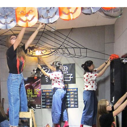
23:07
s
22:59
亂喝
22:48
內幕
22:48
」氣
12:00
成形
12:00
場！
10:30