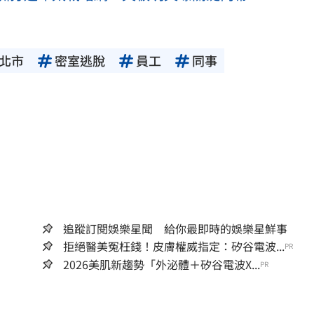
北市
密室逃脫
員工
同事
追蹤訂閱娛樂星聞 給你最即時的娛樂星鮮事
拒絕醫美冤枉錢！皮膚權威指定：矽谷電波...
PR
2026美肌新趨勢「外泌體＋矽谷電波X...
PR