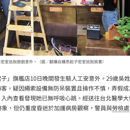
熱潮
10:00
15
生密室逃脫遊戲意外。（圖／翻攝自邏思起子密室逃脫臉書）
子」旗艦店10日晚間發生駭人工安意外。29歲吳
嚇客，疑因繩索設備無防呆裝置且操作不慎，弄假成
，入內查看發現她已無呼吸心跳。經送往
台北醫學大
跡象，但仍重度昏迷於加護病房觀察，警員與
勞檢處