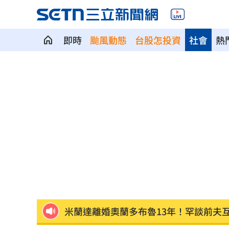
即時
颱風動態
台股怎投資
社會
熱
煮菜遭婆婆關火還一路追罵！丈...
00:12
新／白海豚近北部海面！氣象署發豪雨
南電Q2財報公布後 目標價調升
00:00
俄軍空襲烏克蘭首都基輔及周邊 4人喪
費仔確定成自由球員 下一步動向引人
米蘭達離婚奧蘭多布魯13年！罕談前夫