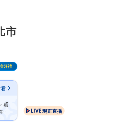
北市
換好禮
看看
，疑
現正直播
經送
過失