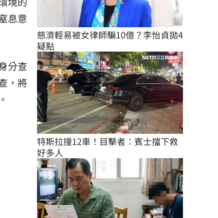
環境的
窒息意
慈濟輕易被女律師騙10億？李怡貞拋4
疑點
身分查
查，將
。
特斯拉撞12車！目擊者：賓士擋下救
好多人