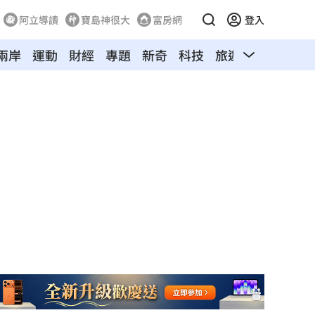
阿立導讀
寶島神很大
富房網
登入
兩岸
運動
財經
專題
新奇
科技
旅遊
汽車
寵物