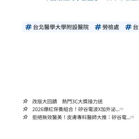
台北醫學大學附設醫院
勞檢處
台
改版大回饋 熱門3C大獎接力送
2026爆紅保養組合！矽谷電波X加外泌...
PR
拒絕無效醫美！皮膚專科醫師大推：矽谷電...
PR