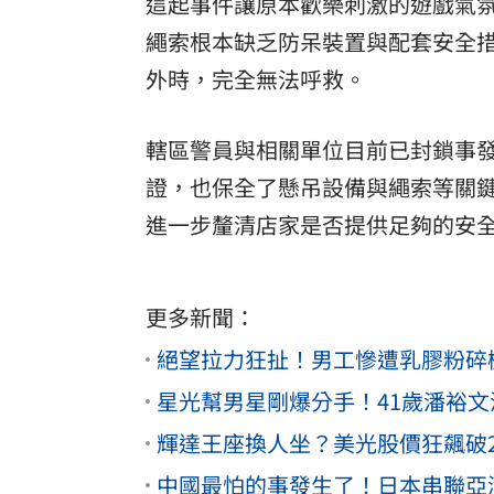
這起事件讓原本歡樂刺激的遊戲氣
繩索根本缺乏防呆裝置與配套安全
外時，完全無法呼救。
轄區警員與相關單位目前已封鎖事
證，也保全了懸吊設備與繩索等關
進一步釐清店家是否提供足夠的安
更多新聞：
絕望拉力狂扯！男工慘遭乳膠粉碎
星光幫男星剛爆分手！41歲潘裕
輝達王座換人坐？美光股價狂飆破
中國最怕的事發生了！日本串聯亞