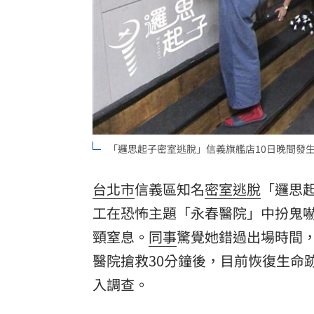
8國球員齊聚高雄 Formosa 7s掀足球
理想混蛋號召粉絲跨海追星吃美食！
18:
「邏思起子密室逃脫」信義旗艦店10日晚間發
台北市
信義區知名
密室逃脫
「邏思起
工
在恐怖主題「永春醫院」中扮鬼
頸窒息。
同事
驚覺她錯過出場時間
醫院
搶救30分鐘後，目前恢復生命
入調查。