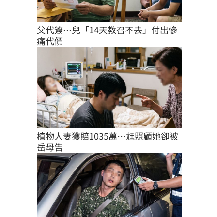
父代簽…兒「14天教召不去」付出慘
痛代價
植物人妻獲賠1035萬…尪照顧她卻被
岳母告