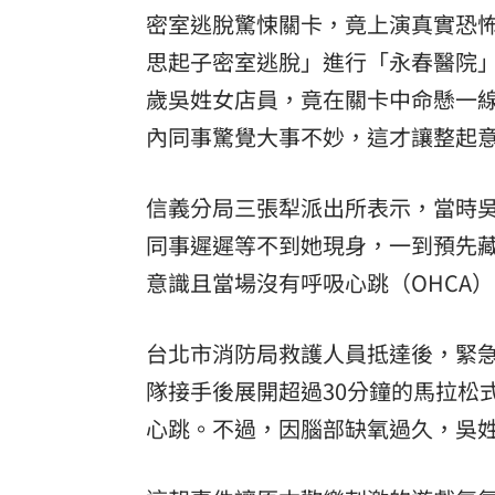
密室逃脫驚悚關卡，竟上演真實恐怖
思起子密室逃脫」進行「永春醫院」
歲吳姓女店員，竟在關卡中命懸一
內同事驚覺大事不妙，這才讓整起
信義分局三張犁派出所表示，當時
同事遲遲等不到她現身，一到預先
意識且當場沒有呼吸心跳（OHCA
台北市消防局救護人員抵達後，緊
隊接手後展開超過30分鐘的馬拉松
心跳。不過，因腦部缺氧過久，吳