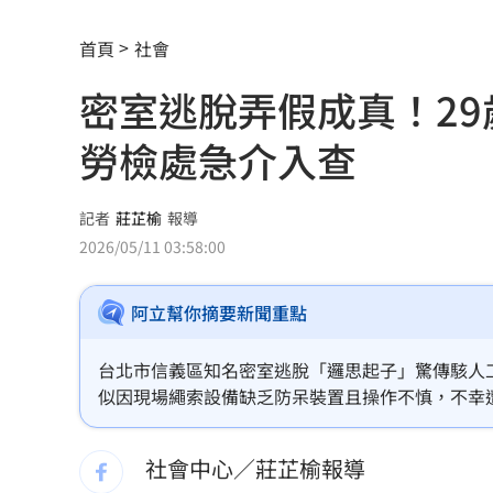
美制裁杜拜加密幣交所！控助伊朗革命
首頁
社會
美就業數據爆冷 這信號Fed升息警報降
密室逃脫弄假成真！29
梅西父親病逝享壽68歲 一路陪伴兒闖
勞檢處急介入查
5登山客2025年雪崩失蹤 尼泊爾尋獲遺
喝錯傷身！營養師整理喝咖啡「7大守則
記者
莊芷榆
報導
2026/05/11 03:58:00
美：東南亞詐騙園區多由中國背景組織
阿立幫你摘要新聞重點
拆監獄家書見「叫別人老婆」人妻氣炸
ETF存到2千萬退休！他因1封信重回職場
台北市信義區知名密室逃脫「邏思起子」驚傳駭人
似因現場繩索設備缺乏防呆裝置且操作不慎，不幸
社宅包租爆糾紛 房客控業者硬闖屋內
醫搶救後雖恢復生命跡象，但目前仍重度昏迷。警
責任，此事件也引發社會對密室逃脫遊戲安全性的
社會中心／莊芷榆報導
馬斯克蓋地球最大晶圓廠 專家揭3大隱