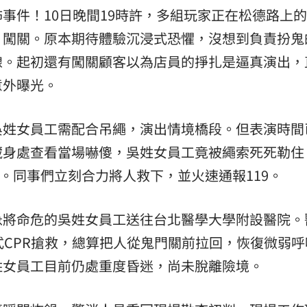
事件！10日晚間19時許，多組玩家正在松德路上
闖關。原本期待體驗沉浸式恐懼，沒想到負責扮鬼的
線。起初還有闖關顧客以為店員的掙扎是逼真演出，
意外曝光。
吳姓女員工需配合吊繩，演出情境橋段。但表演時間
藏身處查看當場嚇傻，吳姓女員工竟被繩索死死勒住
）。同事們立刻合力將人救下，並火速通報119。
急將命危的吳姓女員工送往台北醫學大學附設醫院。
式CPR搶救，總算把人從鬼門關前拉回，恢復微弱呼
姓女員工目前仍處重度昏迷，尚未脫離險境。