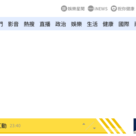
娛樂星聞
iNEWS
祝你健康
門
影音
熱搜
直播
政治
娛樂
生活
健康
國際
特報
00:01
命
23:59
關注
23:50
互動
23:40