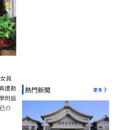
姓女
員
真遭勒
熱門新聞
更多
學附設
已介