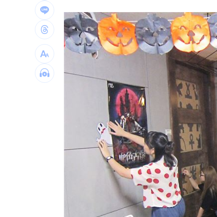
泰國校園槍擊案增至9死 12歲女童不治
蔣市政一團糟？活動背板誤植HappiMes
飛機餐1果汁爆廁所之亂 醫：3類人勿
獨／田路路突改口找楊光友 許常德爆
台灣彩券開獎直播中
20:31
LIVE三立+24小時直播
15:27
三立iNEWS新聞台線上直播
18:00
台彩父親節推新刮刮樂千萬頭獎超「爸
商場戰國來臨 台中「頂奢大道」逐漸
「拍片人的多重宇宙」職涯論壇9/12登