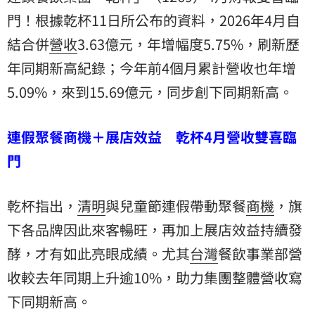
門！根據乾杯11日所公布的資料，2026年4月自
結合併
營收
3.63億元，年增幅度5.75%，刷新歷
年同期新高紀錄；今年前4個月累計營收也年增
5.09%，來到15.69億元，同步創下同期新高。
連假聚餐商機＋展店效益 乾杯4月營收雙喜臨
門
乾杯指出，
清明
與兒童節連假帶動聚餐
商機
，旗
下各品牌因此來客暢旺，再加上展店效益持續發
酵，才有如此亮眼成績。尤其
台灣
餐飲事業部營
收較去年同期上升逾10%，助力集團整體營收寫
下同期新高。