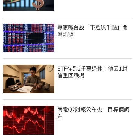
專家喊台股「下週噴千點」關
鍵訊號
ETF存到2千萬退休！他因1封
信重回職場
南電Q2財報公布後　目標價調
升