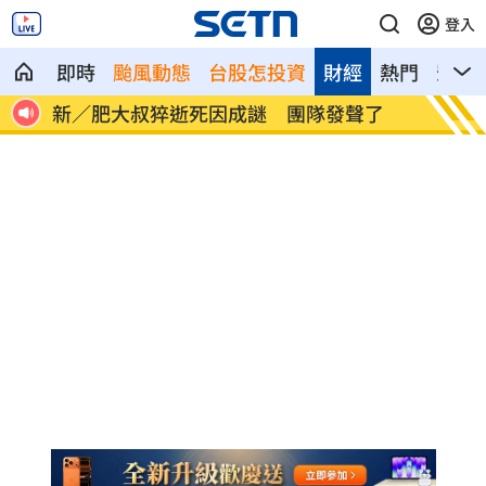
登入
即時
颱風動態
台股怎投資
財經
熱門
影音
路段
新／肥大叔猝逝死因成謎 團隊發聲了
台中里
心」