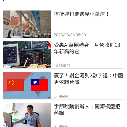
搭捷運也能遇見小幸運！
2026/08/03 08:00
受惠AI華麗轉身　月營收創13
年新高的它
13分鐘前
贏了！謝金河列2數字證：中國
更依賴台灣
1小時前
字節跳動創辦人：開源模型拒
蒸餾
2小時前