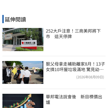
延伸閱讀
252大戶注意！三商美邦將下
市　這天停牌
狠父母拿走補助離家8月！13子
女擠10坪屋垃圾滿地 驚見幼童
深夜遊蕩
(2026年08月09日)
華邦電法說會後　新目標價出
爐