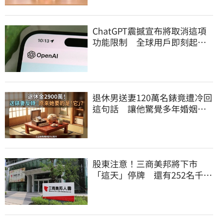
ChatGPT震撼宣布將取消這項
功能限制 全球用戶即刻起
「免費」用到飽
退休男送妻120萬名錶竟遭冷回
這句話 讓他驚覺多年婚姻全
是盲點
股東注意！三商美邦將下市
「這天」停牌 還有252名千張
大戶