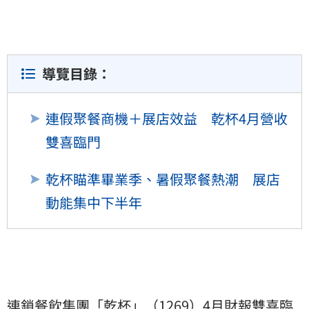
導覽目錄：
連假聚餐商機＋展店效益 乾杯4月營收
雙喜臨門
乾杯瞄準畢業季、暑假聚餐熱潮 展店
動能集中下半年
連鎖餐飲集團「乾杯」（1269）4月財報雙喜臨