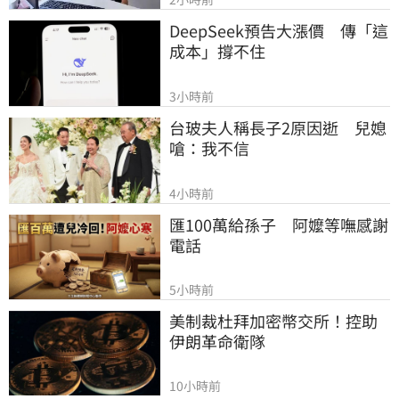
DeepSeek預告大漲價　傳「這
成本」撐不住
3小時前
台玻夫人稱長子2原因逝　兒媳
嗆：我不信
4小時前
匯100萬給孫子　阿嬤等嘸感謝
電話
5小時前
美制裁杜拜加密幣交所！控助
伊朗革命衛隊
10小時前