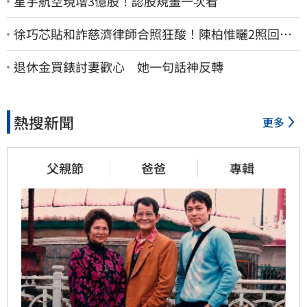
星宇航空現增3億股！認股規畫一次看
徐巧芯貼和詐慈濟律師合照狂酸！陳柏惟曬2照回擊
網笑翻
退休金買錶討妻歡心 她一句話神反轉
熱搜新聞
更多
父親節
爸爸
專輯