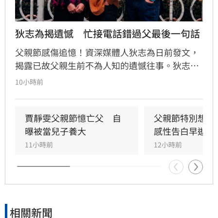
狄志為揭遺憾　忙接電話錯過父最後一句話
父親節感傷追憶！資深媒體人狄志為日前發文，
揭露已故父親生前不為人知的遺憾往事。狄志為
透露，父親一生以海為家，兩人相處時間極少，
10小時前
甚至錯過他的婚禮。直到父親罹患胃癌末期，才
坦承當年曾悄悄現身婚宴現場，因愧對家人只敢
在門外落淚。最讓狄志為心碎的是，當年陪病重
賈靜雯父親節憶亡父　自
父親節特別想他
父親曬太陽時，自己因忙於接工作電話而忽視了
曝被當兒子養大
感性告白早逝父
父親，沒想到那竟是父子最後的相處，父親回房
11小時前
12小時前
後便陷入永眠。這段錯過的對話成為他20年來心
中最深的遺憾，他以此感嘆，有些電話晚點接沒
關係，但錯過的親情與話語，可能再也無法挽
回，呼籲大眾珍惜身邊親人。
相關新聞