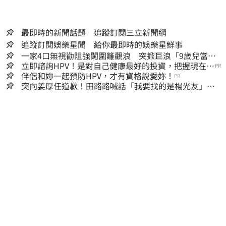
最即時的新聞話題 追蹤訂閱三立新聞網
追蹤訂閱娛樂星聞 給你最即時的娛樂星鮮事
一家4口無視勸阻強闖圍籬觀浪 突掀巨浪「9歲兒當場
遭捲入海」
立即諮詢HPV！是對自己健康最好的投資，把握現在不
PR
嫌晚！
伴侶和妳一起預防HPV，才有資格說愛妳！
PR
突向姜厚任道歉！田路路喊話「我要找的是楊光友」：
當時太衝動