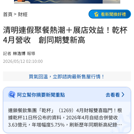
首頁
財經
看新聞換好禮
清明連假聚餐熱潮＋展店效益！乾杯
4月營收 創同期雙新高
記者
林浩博
報導
2026/05/12 02:10:00
買氣回溫，立即諮詢最新售屋行情！
阿立幫你摘要新聞重點
去看看
連鎖餐飲集團「乾杯」（1269）4月財報雙喜臨門！根
據乾杯11日所公布的資料，2026年4月自結合併營收
3.63億元，年增幅度5.75%，刷新歷年同期新高紀錄；
今年前4個月累計營收也年增5.09%，來到15.69億元，