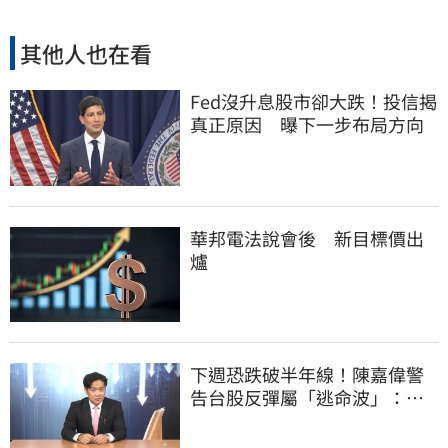
其他人也在看
Fed沒升息股市卻大跌！投信揭
真正原因 曝下一步布局方向
華邦電法說會後 新目標價出
爐
下週恐跌破半年線！陳嘉偉警
告台股反彈屬「逃命波」：空
頭大屠殺剛開始