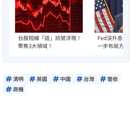
Fed沒升息股
台股短線「這」訊號浮現！
一步布局方向
聚焦3大領域！
清明
英國
中國
台灣
營收
商機