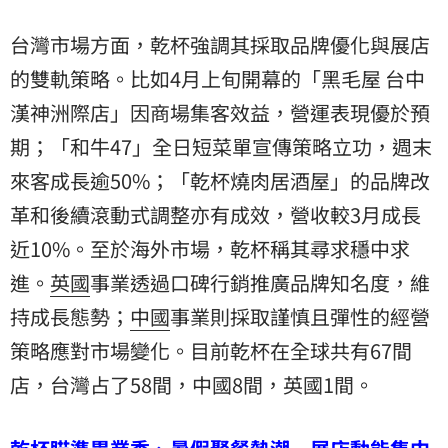
台灣市場方面，乾杯強調其採取品牌優化與展店
的雙軌策略。比如4月上旬開幕的「黑毛屋 台中
漢神洲際店」因商場集客效益，營運表現優於預
期；「和牛47」全日短菜單宣傳策略立功，週末
來客成長逾50%；「乾杯燒肉居酒屋」的品牌改
革和後續滾動式調整亦有成效，營收較3月成長
近10%。至於海外市場，乾杯稱其尋求穩中求
進。
英國
事業透過口碑行銷推廣品牌知名度，維
持成長態勢；
中國
事業則採取謹慎且彈性的經營
策略應對市場變化。目前乾杯在全球共有67間
店，台灣占了58間，中國8間，英國1間。