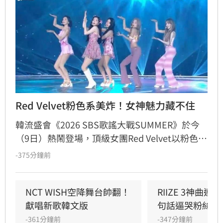
Red Velvet粉色系美炸！女神魅力藏不住
韓流盛會《2026 SBS歌謠大戰SUMMER》於今
（9日）熱鬧登場，頂級女團Red Velvet以粉色系
精緻造型驚艷亮相，展現夏日女王強大氣場。此
-375分鐘前
次她們帶來由成員Joy參與製作的人氣歌曲
〈Surfin' Boy〉，將Bossa Nova、雷鬼節奏與
House Groove巧妙融合，曲風清爽且具質感。
NCT WISH空降舞台帥翻！
RIIZE 3神曲
成員們以優雅且帶有度假感的舞蹈動作，完美詮
獻唱新歌韓文版
句話逼哭粉絲
釋歌曲的波浪律動，將夏日氛圍推向最高點。儘
-361分鐘前
-347分鐘前