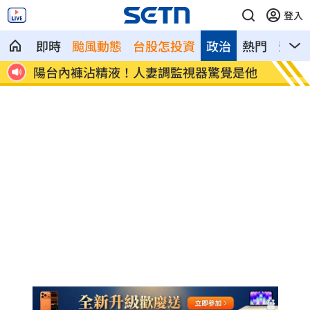
登入
即時
颱風動態
台股怎投資
政治
熱門
影音
牽涉台
陽台內褲沾精液！人妻調監視器驚覺是他
陪伴8