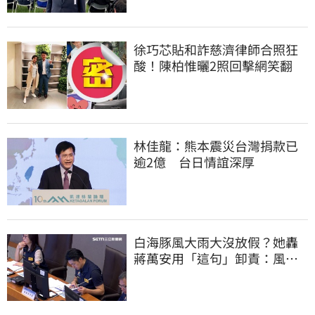
徐巧芯貼和詐慈濟律師合照狂
酸！陳柏惟曬2照回擊網笑翻
林佳龍：熊本震災台灣捐款已
逾2億 台日情誼深厚
白海豚風大雨大沒放假？她轟
蔣萬安用「這句」卸責：風雨
無情、市長無感