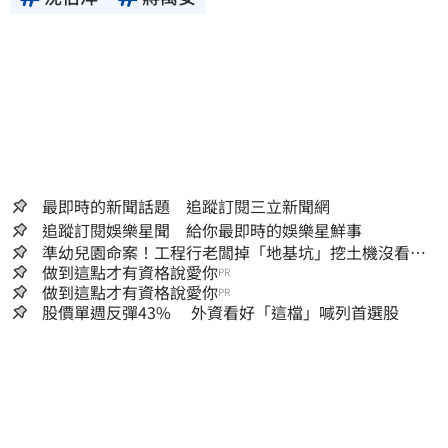
最即時的新聞話題 追蹤訂閱三立新聞網
追蹤訂閱娛樂星聞 給你最即時的娛樂星鮮事
準幼兒園命案！工程行老闆掉「地基坑」挖土機沒看
到…下土石活埋他
做到這點才有資格說愛你
PR
做到這點才有資格說愛你
PR
股價單週反彈43% 外資看好「這檔」喊列首選股