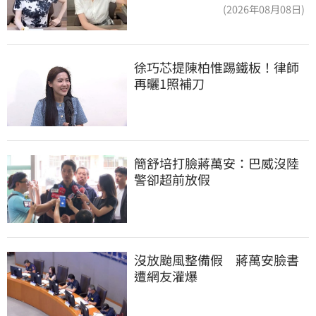
合
(2026年08月08日)
徐巧芯提陳柏惟踢鐵板！律師
再曬1照補刀
簡舒培打臉蔣萬安：巴威沒陸
警卻超前放假
沒放颱風整備假　蔣萬安臉書
遭網友灌爆