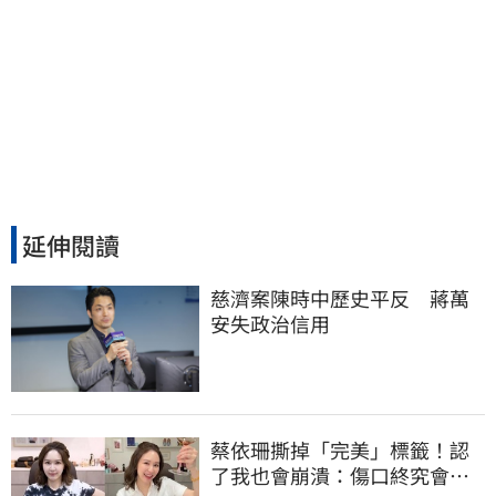
延伸閱讀
慈濟案陳時中歷史平反　蔣萬
安失政治信用
蔡依珊撕掉「完美」標籤！認
了我也會崩潰：傷口終究會癒