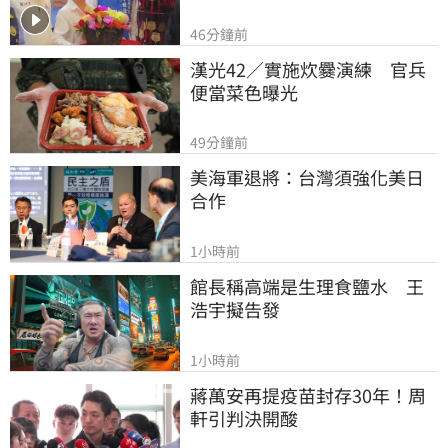
46分鐘前
漢光42／實施炊爨演練　官兵
便當菜色曝光
49分鐘前
美海軍退將：台灣須強化美日
合作
1小時前
館長稱高端是生理食鹽水　王
浩宇擬告發
1小時前
蔣萬安再提疫苗封存30年！周
軒引判決開酸