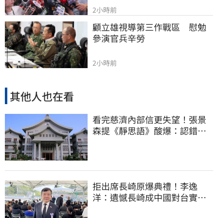
2小時前
顧立雄視導第三作戰區　慰勉
參演官兵辛勞
2小時前
其他人也在看
看完慈濟內部信更失望！張景
森提《靜思語》酸爆：認錯有
那麼難？
拒出席長崎原爆典禮！李逸
洋：遺憾長崎成中國對台實施
法律戰的執行工具