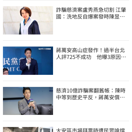
詐騙慈濟案盧秀燕急切割 江肇
國：洗地反自爆案發時陳昱瑄
與市府關係
蔣萬安高山症發作！過半台北
人評725不成功 他曝3原因：
有生命危險
慈濟10億詐騙案翻舊帳：陳時
中等到歷史平反，蔣萬安償還
2022政治利息
大安區市場拜票時遭民眾嗆擋