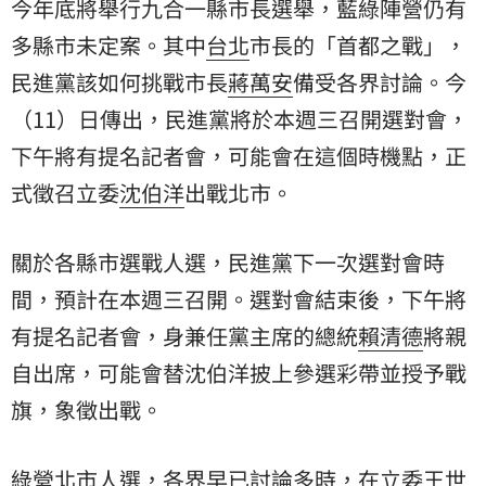
今年底將舉行九合一縣市長選舉，藍綠陣營仍有
多縣市未定案。其中
台北
市長的「首都之戰」，
民進黨
該如何挑戰市長
蔣萬安
備受各界討論。今
（11）日傳出，民進黨將於本週三召開選對會，
下午將有提名記者會，可能會在這個時機點，正
式徵召立委
沈伯洋
出戰北市。
關於各縣市選戰人選，民進黨下一次選對會時
間，預計在本週三召開。選對會結束後，下午將
有提名記者會，身兼任黨主席的總統
賴清德
將親
自出席，可能會替沈伯洋披上參選彩帶並授予戰
旗，象徵出戰。
綠營北市人選，各界早已討論多時，在立委王世