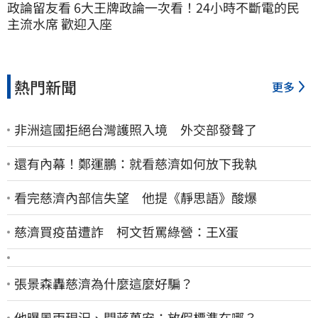
政論留友看 6大王牌政論一次看！24小時不斷電的民
主流水席 歡迎入座
熱門新聞
更多
非洲這國拒絕台灣護照入境 外交部發聲了
還有內幕！鄭運鵬：就看慈濟如何放下我執
看完慈濟內部信失望 他提《靜思語》酸爆
慈濟買疫苗遭詐 柯文哲罵綠營：王X蛋
張景森轟慈濟為什麼這麼好騙？
他曝風雨現況、問蔣萬安：放假標準在哪？