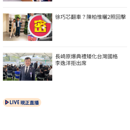
徐巧芯翻車？陳柏惟曬2照回擊
長崎原爆典禮矮化台灣國格　
李逸洋拒出席
現正直播