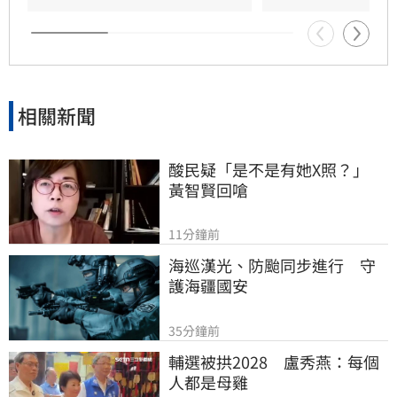
管僅演出單曲，Red Velvet仍憑藉成熟且活潑的
舞台魅力，成功吸引全場目光，為粉絲帶來一場
視覺與聽覺的夏日饗宴。
相關新聞
酸民疑「是不是有她X照？」　
黃智賢回嗆
11分鐘前
海巡漢光、防颱同步進行　守
護海疆國安
35分鐘前
輔選被拱2028　盧秀燕：每個
人都是母雞