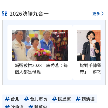
2026決勝九合一
更多
輔選被拱2028　盧秀燕：每
遭對手陣營諷
個人都是母雞
帝」　蘇巧慧
台北
台北市長
民進黨
賴清德
沈伯洋
蔣萬安