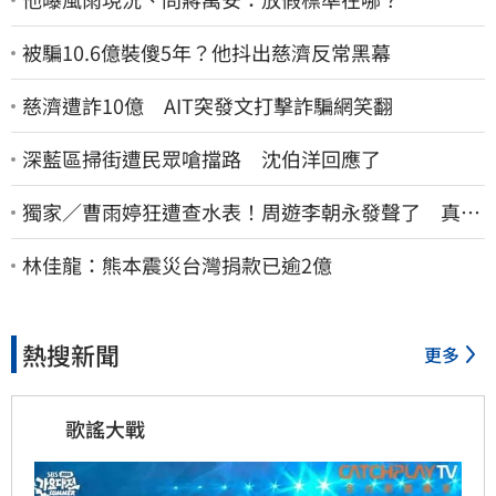
被騙10.6億裝傻5年？他抖出慈濟反常黑幕
慈濟遭詐10億 AIT突發文打擊詐騙網笑翻
深藍區掃街遭民眾嗆擋路 沈伯洋回應了
獨家／曹雨婷狂遭查水表！周遊李朝永發聲了 真實
看法曝光
林佳龍：熊本震災台灣捐款已逾2億
熱搜新聞
更多
歌謠大戰