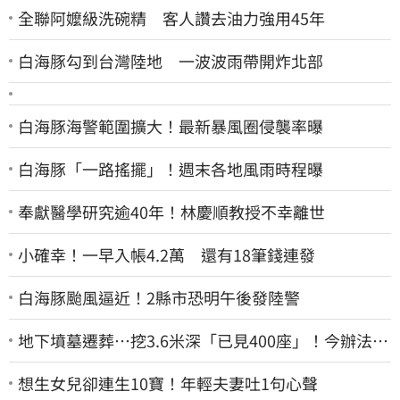
全聯阿嬤級洗碗精 客人讚去油力強用45年
白海豚勾到台灣陸地 一波波雨帶開炸北部
白海豚海警範圍擴大！最新暴風圈侵襲率曝
白海豚「一路搖擺」！週末各地風雨時程曝
奉獻醫學研究逾40年！林慶順教授不幸離世
小確幸！一早入帳4.2萬 還有18筆錢連發
白海豚颱風逼近！2縣市恐明午後發陸警
地下墳墓遷葬…挖3.6米深「已見400座」！今辦法會
安撫祖先
想生女兒卻連生10寶！年輕夫妻吐1句心聲