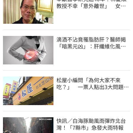
教授不幸「意外離世」 女兒
悲痛證實了
滴酒不沾竟罹脂肪肝？醫師揭
「暗黑元凶」：肝纖維化風險
暴增3.77倍！
松屋小編問「為何大家不來
吃？」 一票人點出3大問題：
滿手好牌打到爛
快訊／白海豚颱風雨彈炸北台
灣！「7縣市」急發大雨特報