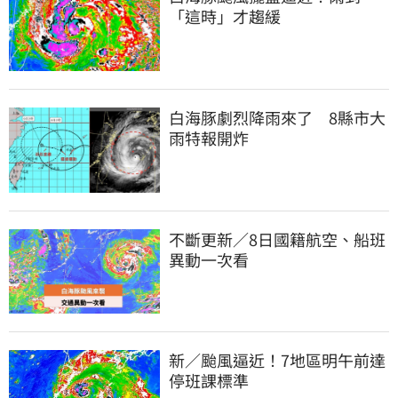
「這時」才趨緩
白海豚劇烈降雨來了　8縣市大
雨特報開炸
不斷更新／8日國籍航空、船班
異動一次看
新／颱風逼近！7地區明午前達
停班課標準