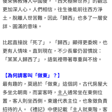
後來佛教傳入中國後，「西天極樂世界」的觀念
更加深人心。人們相信，往生後能前往西方淨
土，脫離人世苦難，因此「歸西」也多了一層安
詳、圓滿的意味。
比起直接說「死了」，「歸西」顯得更委婉，也
更有人情味。直到現在，不少長輩仍習慣說：
「某某人歸西了」，語氣裡帶著尊重與不捨。
【為何請客叫「做東」？】
最有趣的，莫過於「做東」這個詞。古代房屋大
多坐北朝南，而宴客時，
主人
通常坐在東側位
置，客人則坐西側。東邊代表主位，也象徵負責
招待的人。《禮記》中便記載「主人就東階，客