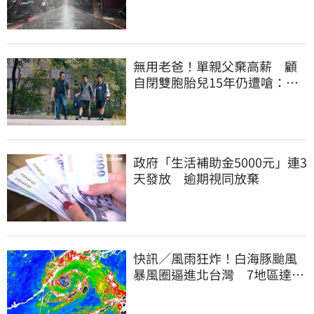
無用老爸！單親父棄高薪 顧
自閉雙胞胎兒15年仍遭嗆：怎
不教好再帶出門
政府「生活補助金5000元」連3
天發放 逾期視同放棄
快訊／風雨狂炸！白海豚颱風
暴風圈逼進北台灣 7地區達停
班課標準