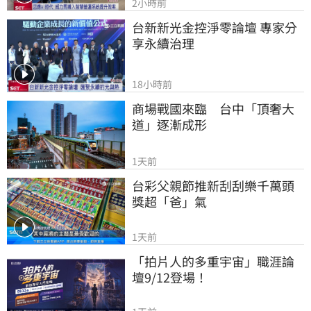
2小時前
台新新光金控淨零論壇 專家分
享永續治理
18小時前
商場戰國來臨　台中「頂奢大
道」逐漸成形
1天前
台彩父親節推新刮刮樂千萬頭
獎超「爸」氣
1天前
「拍片人的多重宇宙」職涯論
壇9/12登場！