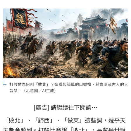
打敗仗為何叫「敗北」？這看似簡單的口頭禪，其實深蔵古人的大
智慧。（示意圖／AI生成）
[廣告] 請繼續往下閱讀…
「
敗北
」、「
歸西
」、「做東」這些詞，幾乎天
天都會聽到。打輸比賽說「敗北」，長輩過世說