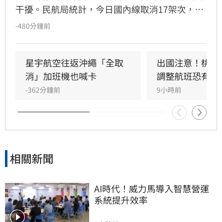
干擾。民航局統計，今日國內線取消17架次，國
際暨兩岸航線取消61架次、延誤3架次。星宇航
-480分鐘前
空宣布8月8日沖繩往返航班全數取消，並將於9
日、10日加開班機疏運。海運方面，航港局指出
共9條航線、39航次停航，涵蓋馬祖、綠島、蘭
星宇航空往返沖繩「全取
出國注意！桃機
嶼及小琉球等熱門航線。建議旅客出發前務必至
消」加班機也喊卡
調整航班恐有延
航空公司官網或航港局查詢最新航班與船班動
-362分鐘前
9小時前
態，以免行程受阻。
相關新聞
AI時代！威力馬導入智慧營運
系統提升效率