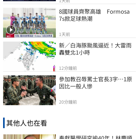
1天前
8國球員齊聚高雄　Formosa 
7s掀足球熱潮
1天前
新／白海豚颱風逼近！大雷雨
轟雙北1小時
12分鐘前
參加教召辱罵士官長3字…1原
因比一般人慘
20分鐘前
其他人也在看
奉獻醫學研究逾40年！林慶順