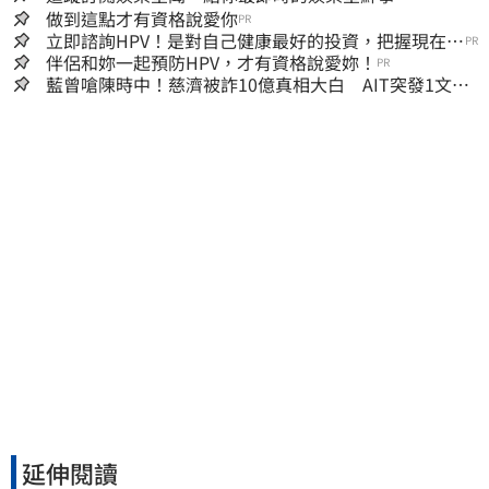
做到這點才有資格說愛你
PR
立即諮詢HPV！是對自己健康最好的投資，把握現在不
PR
嫌晚！
伴侶和妳一起預防HPV，才有資格說愛妳！
PR
藍曾嗆陳時中！慈濟被詐10億真相大白 AIT突發1文酸
爆…他笑：真的很會
延伸閱讀