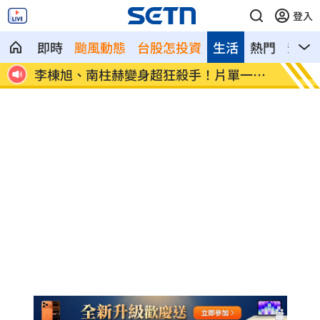
登入
即時
颱風動態
台股怎投資
生活
熱門
影音
1小時
李棟旭、南柱赫變身超狂殺手！片單一次
父親節
看
親