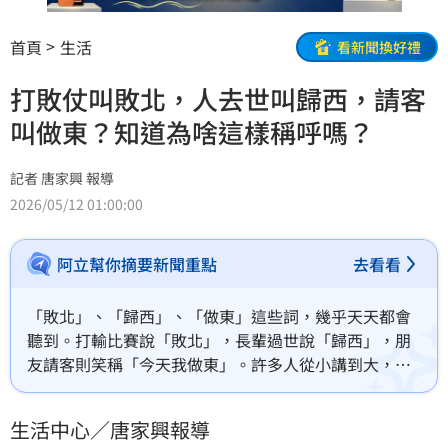
首頁
生活
看新聞換好禮
打敗仗叫敗北，人去世叫歸西，請客
叫做東？知道為啥這樣稱呼嗎？
記者 唐家興 報導
2026/05/12 01:00:00
阿立幫你摘要新聞重點
去看看
「敗北」、「歸西」、「做東」這些詞，幾乎天天都會
聽到。打輸比賽說「敗北」，長輩過世說「歸西」，朋
友請客則笑稱「今天我做東」。許多人從小講到大，卻
很少真正想過：為什麼偏偏是北、西、東？這些詞背
後，其實藏著古人流傳千年的文化與人生觀。(記者唐家
生活中心／唐家興報導
興)