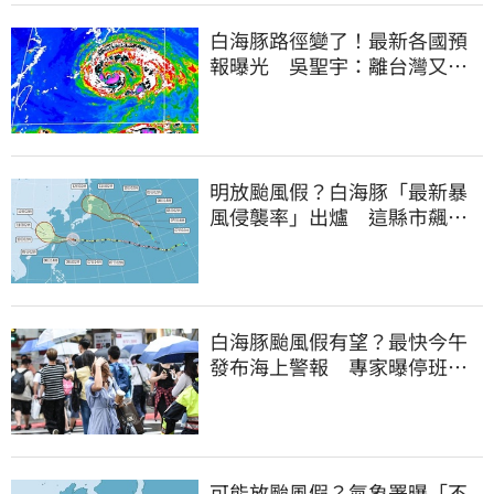
白海豚路徑變了！最新各國預
報曝光 吳聖宇：離台灣又更
近一點
明放颱風假？白海豚「最新暴
風侵襲率」出爐 這縣市飆
64％最高
白海豚颱風假有望？最快今午
發布海上警報 專家曝停班停
課機率
可能放颱風假？氣象署曝「不