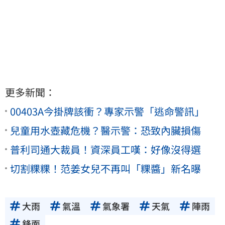
更多新聞：
00403A今掛牌該衝？專家示警「逃命警訊」
兒童用水壺藏危機？醫示警：恐致內臟損傷
普利司通大裁員！資深員工嘆：好像沒得選
切割粿粿！范姜女兒不再叫「粿醬」新名曝
大雨
氣溫
氣象署
天氣
陣雨
鋒面