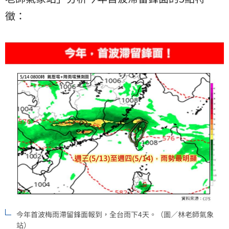
徵：
今年首波梅雨滯留鋒面報到，全台雨下4天。（圖／林老師氣象
站）