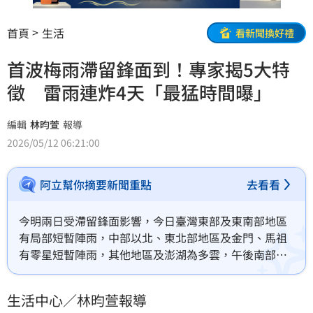
首頁
生活
看新聞換好禮
首波梅雨滯留鋒面到！專家揭5大特
徵 雷雨連炸4天「最猛時間曝」
編輯
林昀萱
報導
2026/05/12 06:21:00
阿立幫你摘要新聞重點
去看看
今明兩日受滯留鋒面影響，今日臺灣東部及東南部地區
有局部短暫陣雨，中部以北、東北部地區及金門、馬祖
有零星短暫陣雨，其他地區及澎湖為多雲，午後南部山
區有局部短暫雷陣雨；明日北部地區有陣雨或雷雨，並
有局部大雨發生的機率，中部及東北部地區有短暫陣雨
生活中心／林昀萱報導
或雷雨，其他地區及金門、馬祖亦有局部短暫陣雨或雷