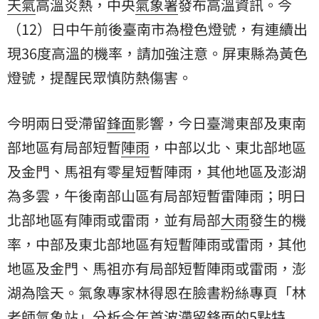
天氣
高溫炎熱，中央
氣象署
發布高溫資訊。今
（12）日中午前後臺南市為橙色燈號，有連續出
現36度高溫的機率，請加強注意。屏東縣為黃色
燈號，提醒民眾慎防熱傷害。
今明兩日受滯留
鋒面
影響，今日臺灣東部及東南
部地區有局部短暫
陣雨
，中部以北、東北部地區
及金門、馬祖有零星短暫陣雨，其他地區及澎湖
為多雲，午後南部山區有局部短暫雷陣雨；明日
北部地區有陣雨或雷雨，並有局部
大雨
發生的機
率，中部及東北部地區有短暫陣雨或雷雨，其他
地區及金門、馬祖亦有局部短暫陣雨或雷雨，澎
湖為陰天。氣象專家林得恩在臉書粉絲專頁「林
老師氣象站」分析今年首波滯留鋒面的5點特