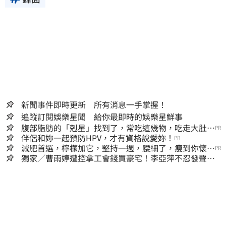
新聞事件即時更新 所有消息一手掌握！
追蹤訂閱娛樂星聞 給你最即時的娛樂星鮮事
腹部脂肪的「剋星」找到了，常吃這幾物，吃走大肚
PR
囊，瘦出小蠻腰
伴侶和妳一起預防HPV，才有資格說愛妳！
PR
減肥首選，檸檬加它，堅持一週，腰細了，瘦到你懷疑
PR
人生
獨家／曹雨婷遭控拿工會錢買豪宅！李亞萍不忍發聲：
余天管工會都貼錢