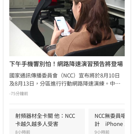
下午手機響別怕！網路降速演習預告將登場
國家通訊傳播委員會（NCC）宣布將於8月10日
及8月13日，分區進行行動網路降速演練。中部
地區將於10日下午2時30分至3時實施，北部則於
-75分鐘前
13日同一時段進行。為提醒民眾，將於今（7）
日下午2時30分發布災防告警細胞廣播訊息，
NCC提醒，到時候可別嚇到了！
射頻器材全卡關 他：NCC
NCC無委員唱獨
卡越久越多人受害
計　iPhone 1
8小時前
9小時前