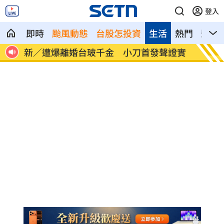
登入
即時
颱風動態
台股怎投資
生活
熱門
影音
職碰
新／遭爆離婚台玻千金 小刀首發聲證實
白海豚
曝