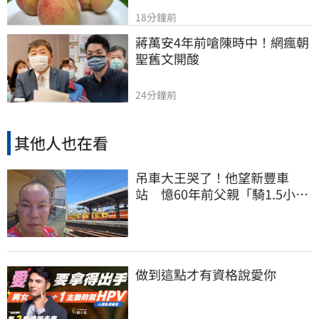
18分鐘前
蔣萬安4年前嗆陳時中！網瘋朝
聖舊文開酸
24分鐘前
其他人也在看
吊車大王哭了！他望新豐車
站 憶60年前父親「騎1.5小時
單車載他圓夢」
做到這點才有資格說愛你