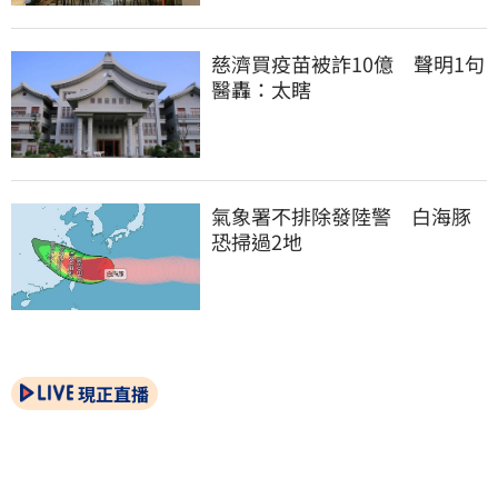
慈濟買疫苗被詐10億　聲明1句
醫轟：太瞎
氣象署不排除發陸警　白海豚
恐掃過2地
現正直播