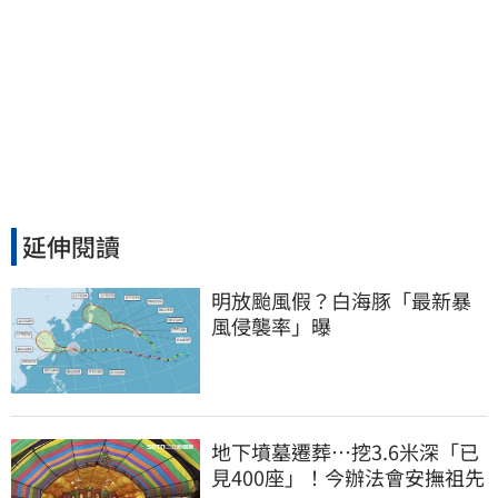
延伸閱讀
明放颱風假？白海豚「最新暴
風侵襲率」曝
地下墳墓遷葬…挖3.6米深「已
見400座」！今辦法會安撫祖先