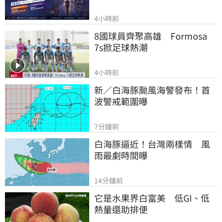
4小時前
8國球員齊聚高雄　Formosa 
7s掀足球熱潮
4小時前
新／白海豚颱風海警發布！首
波警戒範圍曝
7分鐘前
白海豚逼近！台灣兩樣情　風
雨最劇時間曝
14分鐘前
它是水果界白富美　低GI、低
熱量還助排便