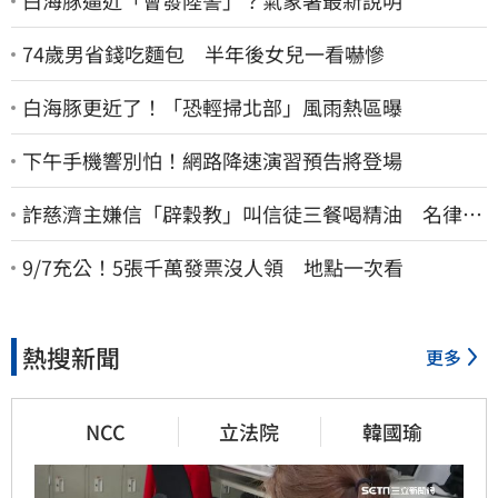
白海豚逼近「會發陸警」？氣象署最新說明
74歲男省錢吃麵包 半年後女兒一看嚇慘
白海豚更近了！「恐輕掃北部」風雨熱區曝
下午手機響別怕！網路降速演習預告將登場
詐慈濟主嫌信「辟穀教」叫信徒三餐喝精油 名律乾
女兒卻吃鮑魚喝紅酒
9/7充公！5張千萬發票沒人領 地點一次看
熱搜新聞
更多
NCC
立法院
韓國瑜