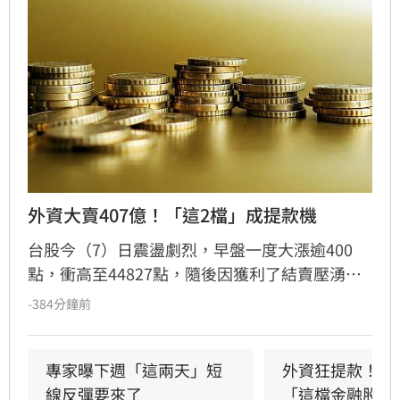
外資大賣407億！「這2檔」成提款機
台股今（7）日震盪劇烈，早盤一度大漲逾400
點，衝高至44827點，隨後因獲利了結賣壓湧
現，指數翻黑收在44225.91點，下跌170.79點，
-384分鐘前
成交量達8207億元。三大法人合計賣超442.44億
元，其中外資終結連兩日買超，轉為賣超407.16
億元，大舉減碼群創與華邦電，長榮航則獲外資
專家曝下週「這兩天」短
外資狂提款！國
青睞成為買超冠軍。市場多空在季線壓力區拉
線反彈要來了
「這檔金融股 」