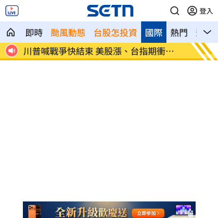
登入
即時
颱風動態
台股怎投資
國際
熱門
影音
期衝
拖吊車「沒綁好」！ 百萬休旅重摔滑落
燈