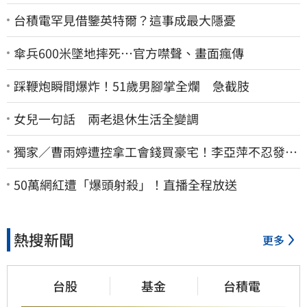
台積電罕見借鑒英特爾？這事成最大隱憂
傘兵600米墜地摔死…官方噤聲、畫面瘋傳
踩鞭炮瞬間爆炸！51歲男腳掌全爛 急截肢
女兒一句話 兩老退休生活全變調
獨家／曹雨婷遭控拿工會錢買豪宅！李亞萍不忍發
聲：余天管工會都貼錢
50萬網紅遭「爆頭射殺」！直播全程放送
熱搜新聞
更多
台股
基金
台積電