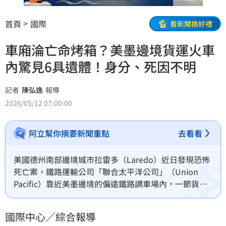
首頁
國際
看新聞換好禮
車廂淪亡命烤箱？美墨邊境貨運火車
內驚見6具遺體！身分、死因不明
記者
陳弘逸
報導
2026/05/12 07:00:00
阿立幫你摘要新聞重點
去看看
美國德州南部邊境城市拉雷多（Laredo）近日發現恐怖
死亡案，鐵路運輸公司「聯合太平洋公司」（Union 
Pacific）靠近美墨邊境的偏遠鐵路調車場內，一節貨運
車廂內，發現有6具遺體。對此，官方未對外說明確切死
因，是否為非法移民，以及性別與年齡。
國際中心／綜合報導