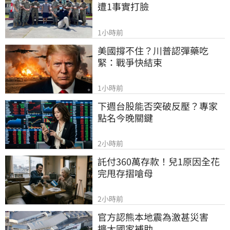
遭1事實打臉
1小時前
美國撐不住？川普認彈藥吃
緊：戰爭快結束
1小時前
下週台股能否突破反壓？專家
點名今晚關鍵
2小時前
託付360萬存款！兒1原因全花
完甩存摺嗆母
2小時前
官方認熊本地震為激甚災害　
擴大國家補助