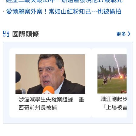
愛爾麗案外案！常如山紅粉知己…也被偷拍
國際頭條
更多
職涯剛起步　2
涉湮滅學生失蹤案證據　墨
「上場被雷劈
西哥前州長被捕