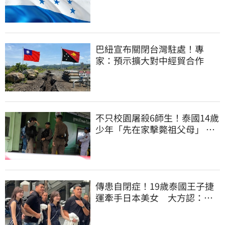
巴紐宣布關閉台灣駐處！專
家：預示擴大對中經貿合作
不只校園屠殺6師生！泰國14歲
少年「先在家擊斃祖父母」 可
能犯案動機曝
傳患自閉症！19歲泰國王子捷
運牽手日本美女 大方認：
「我在追她」