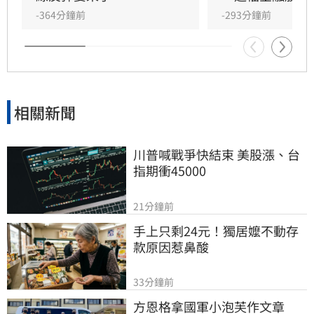
鋸，投資人需密切留意後續外資操作動向與資金
-364分鐘前
-293分鐘前
流向，短線獲利回吐賣壓是否持續，將成為影響
大盤後市走勢的關鍵指標。
相關新聞
川普喊戰爭快結束 美股漲、台
指期衝45000
21分鐘前
手上只剩24元！獨居嬤不動存
款原因惹鼻酸
33分鐘前
方恩格拿國軍小泡芙作文章　