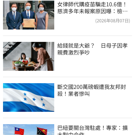
女律師代購疫苗騙走10.6億！
慈濟多年未報案原因曝：檢警
上門才知被騙
(2026年08月07日)
給錢就是大爺？　日母子因孝
親費激烈爭吵
斷交國200萬磅蝦遭我友邦封
殺！業者慘叫
巴紐要關台灣駐處！專家：擴
大對中合作