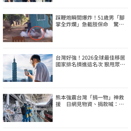
踩鞭炮瞬間爆炸！51歲男「腳
掌全炸爛」急截肢保命 驚悚
畫面曝光
台灣好強！2026全球最佳移居
國家排名擠進這名次 狠甩眾多
歐美熱門國家
熊本強震台灣「捐一物」神救
援 日網見物資、捐款喊：給
台灣統治算了