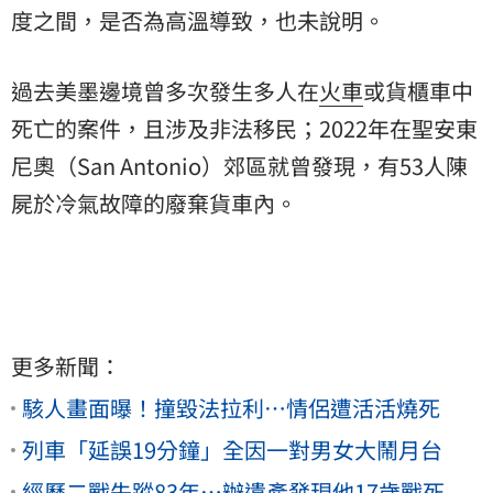
度之間，是否為高溫導致，也未說明。
過去美墨邊境曾多次發生多人在
火車
或貨櫃車中
死亡的案件，且涉及非法移民；2022年在聖安東
尼奧（San Antonio）郊區就曾發現，有53人陳
屍於冷氣故障的廢棄貨車內。
更多新聞：
駭人畫面曝！撞毀法拉利…情侶遭活活燒死
列車「延誤19分鐘」全因一對男女大鬧月台
經歷二戰失蹤83年…辦遺產發現他17歲戰死