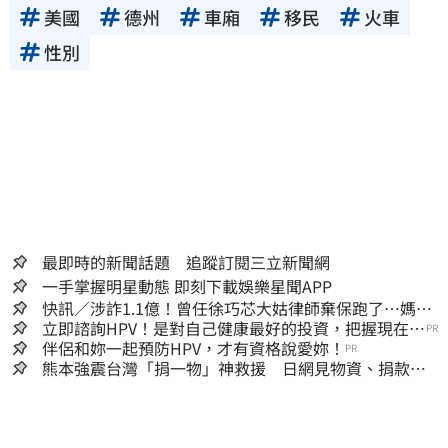
美國
德州
車廂
移民
火車
性別
最即時的新聞話題 追蹤訂閱三立新聞網
一手掌握明星動態 即刻下載娛樂星聞APP
快訊／涉詐1.1億！曾任徐巧芯大姑律師棄保跑了…媽也
離境 桃檢發通緝
立即諮詢HPV！是對自己健康最好的投資，把握現在不
PR
嫌晚！
伴侶和妳一起預防HPV，才有資格說愛妳！
PR
熊本強震台灣「捐一物」神救援 日網見物資、捐款
喊：給台灣統治算了