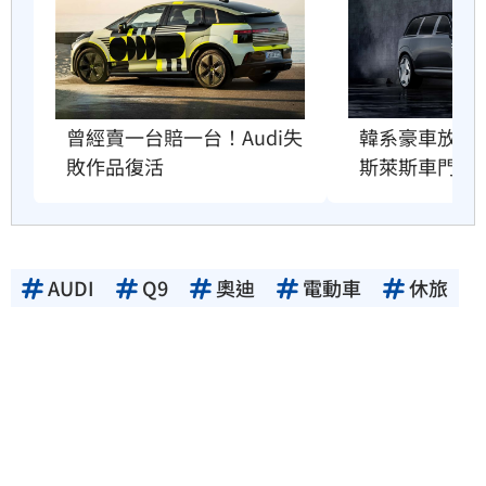
曾經賣一台賠一台！Audi失
韓系豪車放大
敗作品復活
斯萊斯車門」
AUDI
Q9
奧迪
電動車
休旅