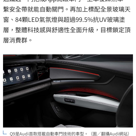
繫安全帶就能自動關門。再加上標配全景玻璃天
窗、84顆LED氣氛燈與超過99.5%抗UV玻璃塗
層，整體科技感與舒適性全面升級，目標鎖定頂
層消費群。
Q9是Audi首款搭載自動車門技術的車型。（圖／翻攝Audi網站）