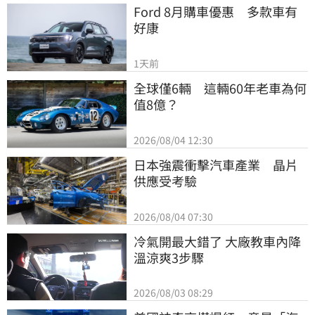
Ford 8月購車優惠　多款車有
好康
1天前
全球僅6輛　這輛60年老車為何
值8億？
2026/08/04 12:30
日本強震衝擊汽車產業　晶片
供應受考驗
2026/08/04 07:30
冷氣開最大錯了 大廠教車內降
溫涼爽3步驟
2026/08/03 08:29