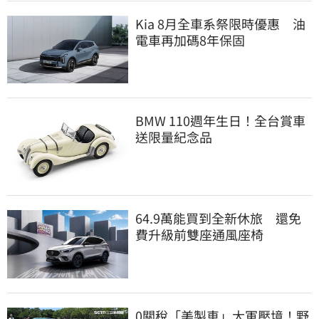
Kia 8月全車系祭限時優惠 油
電車再加碼8年保固
BMW 110週年生日！全台賞車
送限量紀念品
64.9萬能買到全新休旅 還免
費升級前雙座通風座椅
0關稅「美製車」大軍壓境！野