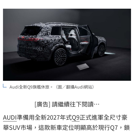
Audi全新Q9旗艦休旅。（圖／翻攝Audi網站）
[廣告] 請繼續往下閱讀…
AUDI
準備用全新2027年式
Q9
正式進軍全尺寸豪
華SUV市場，這款新車定位明顯高於現行Q7，鎖