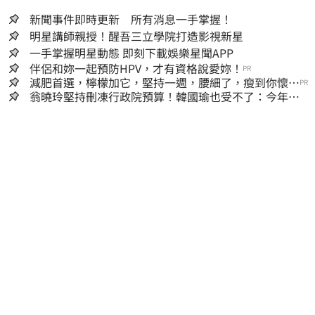
新聞事件即時更新 所有消息一手掌握！
明星講師親授！醒吾三立學院打造影視新星
一手掌握明星動態 即刻下載娛樂星聞APP
伴侶和妳一起預防HPV，才有資格說愛妳！
PR
減肥首選，檸檬加它，堅持一週，腰細了，瘦到你懷疑
PR
人生
翁曉玲堅持刪凍行政院預算！韓國瑜也受不了：今年剩4
個月你思考一下