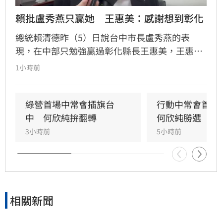
賴批盧秀燕只贏她　王惠美：感謝想到彰化
總統賴清德昨（5）日說台中市長盧秀燕的表
現，在中部只勉強贏過彰化縣長王惠美，王惠美
早上有回應、不過語氣酸溜溜。
1小時前
綠營首場中常會插旗台
行動中常會首選
中　何欣純拚翻轉
何欣純勝選
3小時前
5小時前
相關新聞