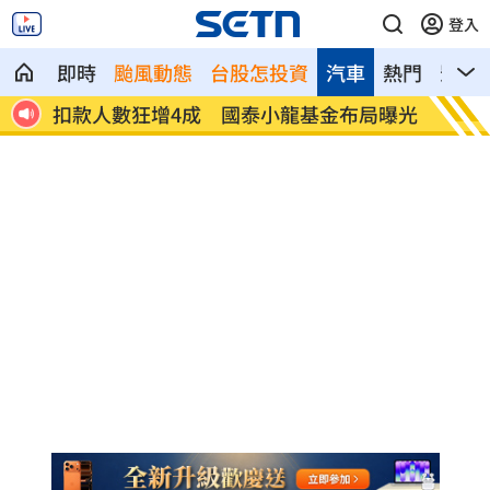
登入
即時
颱風動態
台股怎投資
汽車
熱門
影音
12
扣款人數狂增4成 國泰小龍基金布局曝光
車是我
費