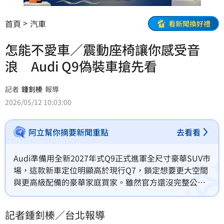
首頁
汽車
看新聞換好禮
怎能不愛車／震動座椅讓你感受音
浪 Audi Q9偽裝車搶先看
記者
鍾釗榛
報導
2026/05/12 10:03:00
阿立幫你摘要新聞重點
去看看
Audi準備用全新2027年式Q9正式進軍全尺寸豪華SUV市
場，這款新車定位明顯高於現行Q7，鎖定想要更大空間
與更高級配備的豪華家庭買家。雖然官方還沒完整公布
外觀與動力資訊，但光是目前釋出的內裝細節，就已經
先替市場暖身。
記者鍾釗榛／台北報導