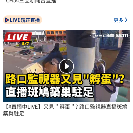
CH54三立新聞台直播
現正直播
更多
【#直播中LIVE】又見＂孵蛋＂? 路口監視器直播斑鳩
築巢駐足