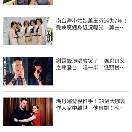
南台灣小姑娘蕭玉芬消失7年！
受病魔纏身近況曝光 剪去長
髮變一個人
謝霆鋒演唱會哭了！強忍喪父
之痛登台 唱一半「低頭拭
淚」畫面曝光
瑪丹娜背後推手！69歲大咖製
作人家中離世 他曾認：晚年
陷藥物成癮困境