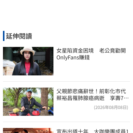
延伸閱讀
女星陷資金困境　老公竟勸開
OnlyFans賺錢
父親節悲痛辭世！前彰化市代
蔡裕昌罹肺腺癌病逝 享壽71
歲
(2026年08月08日)
宣布出道十年　大咖樂團成員1