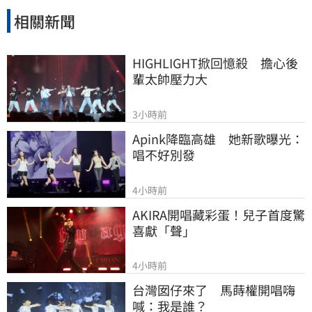
相關新聞
HIGHLIGHT掀回憶殺　擔心後
輩太帥壓力大
3小時前
Apink降臨高雄　她新歌曝光：
唱不好別發
4小時前
AKIRA開唱藏彩蛋！兒子首度驚
喜獻「聲」
4小時前
台灣囡仔來了　馬蒔權開唱嗨
喊：我是誰？