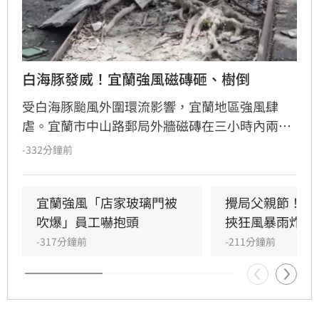
白海豚發威！宜蘭強風磁磚砸、樹倒
受白海豚颱風外圍環流影響，宜蘭地區強風肆
虐。宜蘭市中山路郵局外牆磁磚在三小時內兩度
剝落，武營街亦發生磁磚砸地險象，所幸無人傷
-332分鐘前
亡。此外，五結與三星鄉傳出路樹倒塌，市區選
舉看板受強風吹襲搖搖欲墜，烏石港賞鯨船被迫
全面停駛。
宜蘭強風「店家玻璃門被
攪局父親節！中
吹爆」員工嚇抱頭
挾狂風暴雨炸雙
-317分鐘前
-211分鐘前