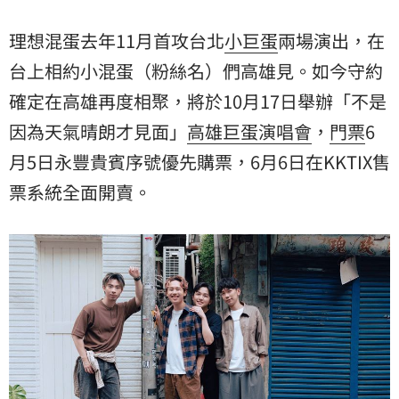
理想混蛋去年11月首攻台北
小巨蛋
兩場演出，在
台上相約小混蛋（粉絲名）們高雄見。如今守約
確定在高雄再度相聚，將於10月17日舉辦「不是
因為天氣晴朗才見面」
高雄巨蛋
演唱會
，
門票
6
月5日永豐貴賓序號優先購票，6月6日在KKTIX售
票系統全面開賣。