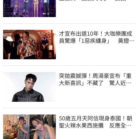
面全被拍
才宣布出道10年！大咖樂團成
員驚爆「1惡疾纏身」 黃鐙輝
突現身助陣
突拋震撼彈！周湯豪宣布「重
大新喜訊」不藏了 驚人近況
全曝光
50歲五月天阿信現身泰國！朝
聖火辣水果西施攤 反應全曝
光