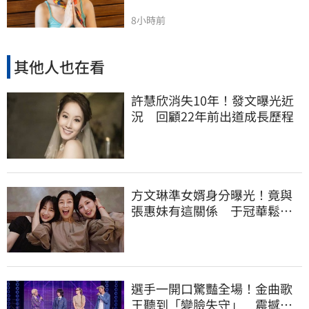
8小時前
其他人也在看
許慧欣消失10年！發文曝光近
況 回顧22年前出道成長歷程
方文琳準女婿身分曝光！竟與
張惠妹有這關係 于冠華鬆口
真實交情
選手一開口驚豔全場！金曲歌
王聽到「變臉失守」 震撼畫