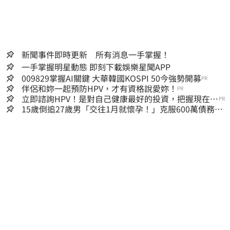
新聞事件即時更新 所有消息一手掌握！
一手掌握明星動態 即刻下載娛樂星聞APP
009829掌握AI關鍵 大華韓國KOSPI 50今強勢開募
PR
伴侶和妳一起預防HPV，才有資格說愛妳！
PR
立即諮詢HPV！是對自己健康最好的投資，把握現在不
PR
嫌晚！
15歲倒追27歲男「交往1月就懷孕！」克服600萬債務
36歲美魔女當阿嬤了