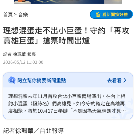
首頁
音樂
看新聞換好禮
理想混蛋走不出小巨蛋！守約「再攻
高雄巨蛋」搶票時間出爐
記者
徐珮華
報導
2026/05/12 11:02:00
阿立幫你摘要新聞重點
去看看
理想混蛋去年11月首攻台北小巨蛋兩場演出，在台上相
約小混蛋（粉絲名）們高雄見。如今守約確定在高雄再
度相聚，將於10月17日舉辦「不是因為天氣晴朗才見
面」高雄巨蛋演唱會，門票6月5日永豐貴賓序號優先購
票，6月6日在KKTIX售票系統全面開賣。
記者徐珮華／台北報導