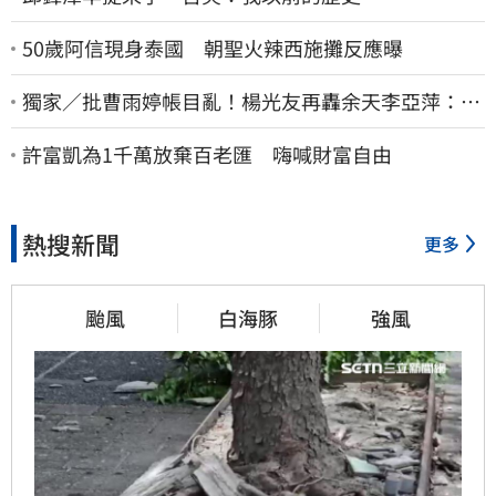
50歲阿信現身泰國 朝聖火辣西施攤反應曝
獨家／批曹雨婷帳目亂！楊光友再轟余天李亞萍：他
們工會跟演藝圈沒關
許富凱為1千萬放棄百老匯 嗨喊財富自由
熱搜新聞
更多
颱風
白海豚
強風