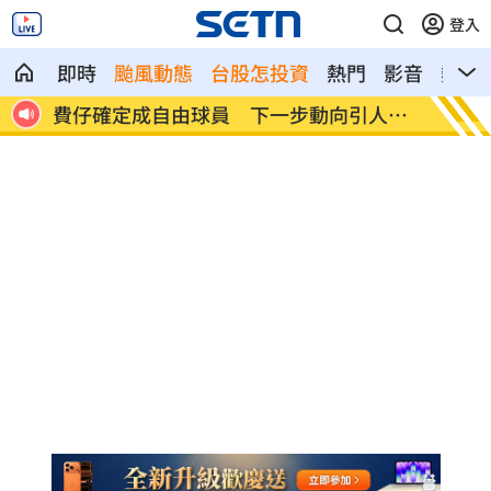
登入
即時
颱風動態
台股怎投資
熱門
影音
熱搜
人喪命
費仔確定成自由球員 下一步動向引人關
米蘭達
注
動