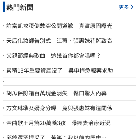
熱門新聞
更多
許富凱攻蛋倒數突公開道歉 真實原因曝光
天后化妝師告別式 江蕙、張惠妹花籃致哀
父親節經典歌曲 這幾首你都會唱嗎？
累積13年重要資產沒了 吳申梅急報案求助
胡瓜保險箱百萬現金消失 鬆口驚人內幕
方文琳準女婿身分曝 竟與張惠妹有這關係
金曲歌王月燒20萬養3孩 曝癌妻治療近況
邱鋒澤罕提采子 苦笑：我以前的歷史…