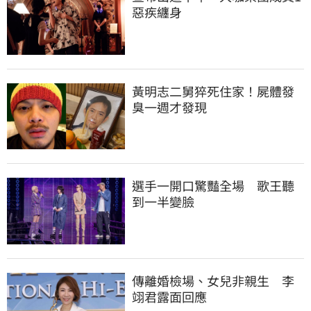
惡疾纏身
黃明志二舅猝死住家！屍體發
臭一週才發現
選手一開口驚豔全場　歌王聽
到一半變臉
傳離婚檢場、女兒非親生　李
翊君露面回應