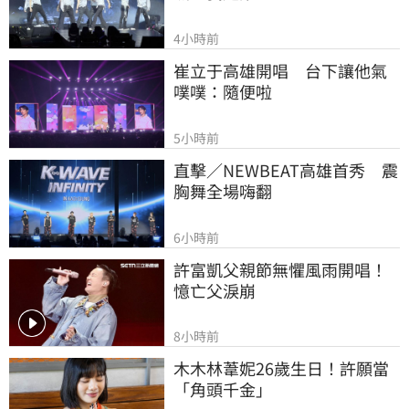
4小時前
崔立于高雄開唱　台下讓他氣
噗噗：隨便啦
5小時前
直擊／NEWBEAT高雄首秀　震
胸舞全場嗨翻
6小時前
許富凱父親節無懼風雨開唱！
憶亡父淚崩
8小時前
木木林葦妮26歲生日！許願當
「角頭千金」