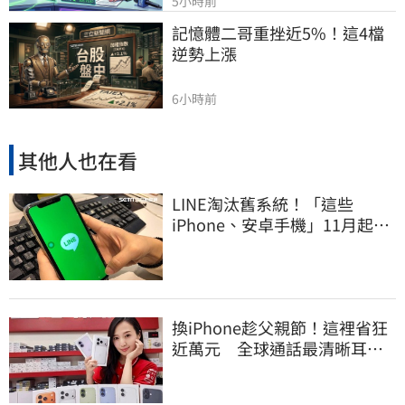
5小時前
記憶體二哥重挫近5%！這4檔
逆勢上漲
6小時前
其他人也在看
LINE淘汰舊系統！「這些
iPhone、安卓手機」11月起無
法傳訊息
換iPhone趁父親節！這裡省狂
近萬元 全球通話最清晰耳機
登台開賣了