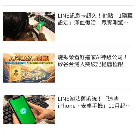
LINE訊息卡超久！他點「1隱藏
設定」滿血復活 眾實測驚：
超神
施振榮看好這家AI神級公司！
矽谷台灣人突破記憶體極限
LINE淘汰舊系統！「這些
iPhone、安卓手機」11月起無
法傳訊息