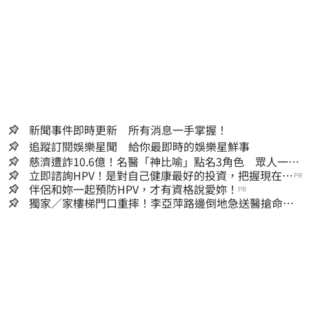
新聞事件即時更新 所有消息一手掌握！
追蹤訂閱娛樂星聞 給你最即時的娛樂星鮮事
慈濟遭詐10.6億！名醫「神比喻」點名3角色 眾人一看
秒懂讚：好傳神
立即諮詢HPV！是對自己健康最好的投資，把握現在不
PR
嫌晚！
伴侶和妳一起預防HPV，才有資格說愛妳！
PR
獨家／家樓梯門口重摔！李亞萍路邊倒地急送醫搶命
「最新傷況」曝