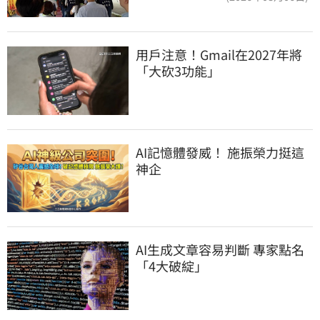
用戶注意！Gmail在2027年將
「大砍3功能」
AI記憶體發威！ 施振榮力挺這
神企
AI生成文章容易判斷 專家點名
「4大破綻」