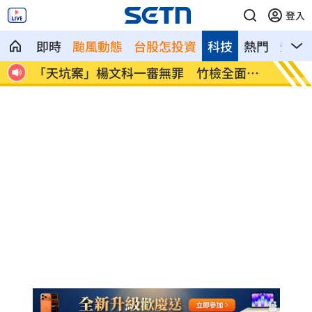
登入
即時
颱風動態
台股怎投資
科技
熱門
影音
重要
「天坑案」楊文科一審無罪 竹檢全面上
7月營
訴
股