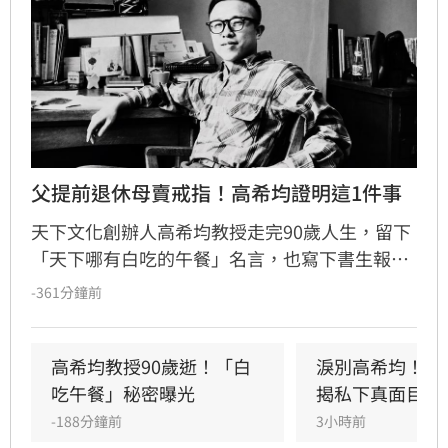
父提前退休母賣戒指！高希均證明這1件事
天下文化創辦人高希均教授走完90歲人生，留下
「天下哪有白吃的午餐」名言，也寫下書生報國
傳奇。13歲躲戰亂來台，一家七口擠在南港三坪
-361分鐘前
眷村；母親賣掉最後一枚戒指買收音機讓他學英
文，父親更提前退休，替他買下赴美「單程機
票」留學，改變一生。
高希均教授90歲逝！「白
淚別高希均！沈
吃午餐」秘密曝光
揭私下真面目
-188分鐘前
3小時前