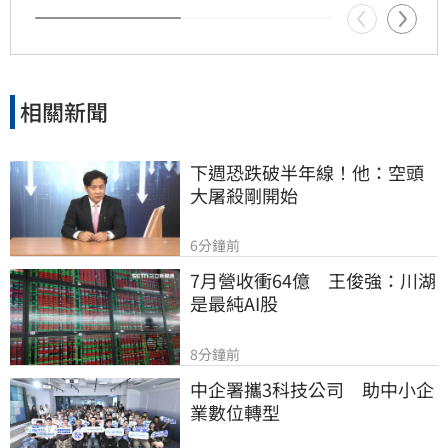
相關新聞
下週恐跌破半年線！他：空頭
大屠殺剛開始
6分鐘前
7月營收衝64億　王俊強：川湖
是最純AI股
8分鐘前
中企署攜3科技公司　助中小企
業數位轉型