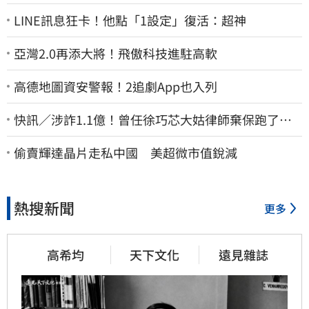
LINE訊息狂卡！他點「1設定」復活：超神
亞灣2.0再添大將！飛傲科技進駐高軟
高德地圖資安警報！2追劇App也入列
快訊／涉詐1.1億！曾任徐巧芯大姑律師棄保跑了…
媽也離境 桃檢發通緝
偷賣輝達晶片走私中國 美超微市值銳減
熱搜新聞
更多
高希均
天下文化
遠見雜誌