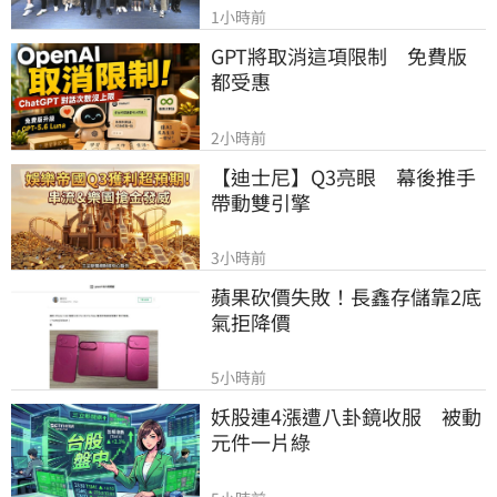
1小時前
GPT將取消這項限制　免費版
都受惠
2小時前
【迪士尼】Q3亮眼　幕後推手
帶動雙引擎
3小時前
蘋果砍價失敗！長鑫存儲靠2底
氣拒降價
5小時前
妖股連4漲遭八卦鏡收服　被動
元件一片綠