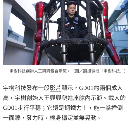
宇樹科技創辦人王興興親自示範。（圖／翻攝微博「宇樹科技」）
宇樹科技發布一段
影片
顯示，GD01約兩個成人
高，宇樹創始人王興興爬進座艙內示範。載人的
GD01步行平穩；它還是鋼鐵力士，能一拳捶倒
一面牆，發力時，機身穩定並無晃動。