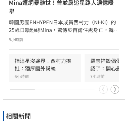
Mina遭網暴離世！曾並肩追星路人淚憶暖
舉
韓國男團ENHYPEN日本成員西村力（NI-KI）的
25歲日籍粉絲Mina，驚傳於首爾住處身亡，韓國
警方證實接獲報案並介入調查。生前Mina因追星
5小時前
行為與過往經歷，長期遭受網路霸凌與人身攻
擊。曾與她互動的粉絲感嘆，Mina本人親切善
良，絕非外界傳言般傲慢，對於她選擇極端方式
指追星沒邊界！西村力挨
羅志祥談偶像飯
結束生命感到遺憾與不捨。此事件再度引發外界
批：獨厚國外粉絲
認了：開心最重
對網路暴力及追星文化的關注。該名粉絲呼籲，
6小時前
7小時前
追星不應成為生活唯一寄託，應珍惜自身生命。
目前確切死因與詳細案情，仍待警方進一步調查
釐清，此消息也讓全球粉絲深感震驚與悲痛。
相關新聞