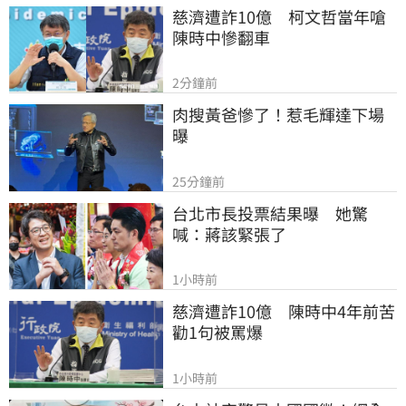
慈濟遭詐10億　柯文哲當年嗆
陳時中慘翻車
2分鐘前
肉搜黃爸慘了！惹毛輝達下場
曝
25分鐘前
台北市長投票結果曝　她驚
喊：蔣該緊張了
1小時前
慈濟遭詐10億　陳時中4年前苦
勸1句被罵爆
1小時前