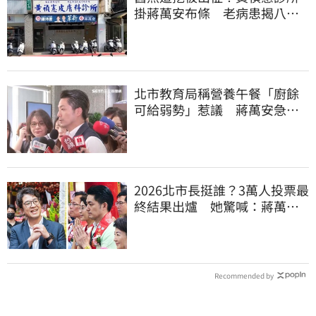
掛蔣萬安布條 老病患揭八仙
塵爆暖舉聲援
北市教育局稱營養午餐「廚餘
可給弱勢」惹議 蔣萬安急
喊：不會這樣做
2026北市長挺誰？3萬人投票最
終結果出爐 她驚喊：蔣萬安
真該緊張了
Recommended by