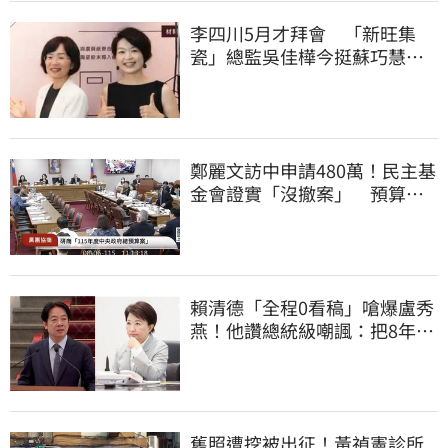
李四川5月才拜會 「新旺集
瓷」總監吳佳樺今挺蘇巧慧：
人生中的超人
鄭麗文訪中申請480萬！民主基
金會證實「沒撤案」 預算被
砍960萬
賴清德「全程0看稿」嗆爆盧秀
燕！他讚總統級嘲諷：把8年總
帳一次掀翻
舊照遭挖被出征！黃禎憲診所