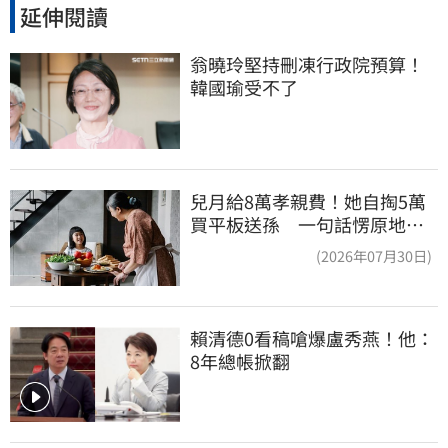
延伸閱讀
翁曉玲堅持刪凍行政院預算！
韓國瑜受不了
兒月給8萬孝親費！她自掏5萬
買平板送孫 一句話愣原地
「傷心不已」
(2026年07月30日)
賴清德0看稿嗆爆盧秀燕！他：
8年總帳掀翻