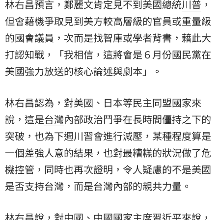
林右昌預言，鄭麗文肯定見不到美國總統
川普
，
但會藉機爭取見到美方較高層級的官員或重量級
的國會議員，次而是找智庫或學者背書，藉此大
打認知戰，「我相信，這將會是６月份國民黨在
美國強力放送的核心論述與劇本」。
林右昌認為，對美國、日本等民主同盟國家來
說，這是
台灣
內部政治鬥爭在長時間僵持之下的
突破，也為下週川習會進行減壓，某種程度算是
一個差強人意的結果，也對最糟糕的狀況做了危
機控管，同時也再次證明，令人疑慮的不是美國
是否支持台灣，而是台灣內部的親共力量。
林右昌說，對中國、中國國家主席習近平來說，