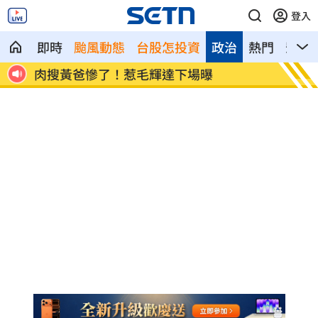
登入
即時
颱風動態
台股怎投資
政治
熱門
影音
盟
肉搜黃爸慘了！惹毛輝達下場曝
川普簽
遊