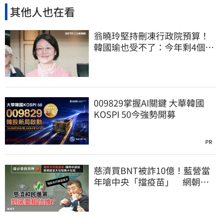
其他人也在看
翁曉玲堅持刪凍行政院預算！
韓國瑜也受不了：今年剩4個月
你思考一下
009829掌握AI關鍵 大華韓國
KOSPI 50今強勢開募
PR
慈濟買BNT被詐10億！藍營當
年嗆中央「擋疫苗」 網朝
聖：大型翻車現場