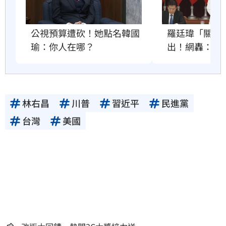
公視預算遭砍！她點名韓國
羅廷瑋「關麥
瑜：你人在哪？
出！網轟：沒
林右昌
川普
習近平
民進黨
台灣
美國