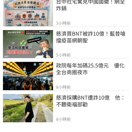
台中社宅驚見中國國徽！網全
炸鍋
3小時前
慈濟買BNT被詐10億！藍昔嗆
擋疫苗網朝聖
5小時前
政院每年加碼25.5億元　優化
全台商圈夜市
8小時前
慈濟採購BNT遭詐10億　他：
不聽衛福部勸
8小時前