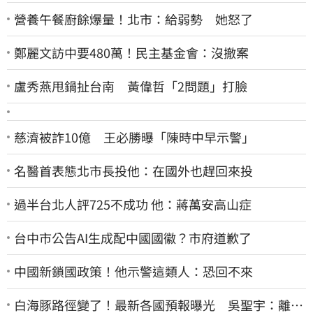
營養午餐廚餘爆量！北市：給弱勢 她怒了
鄭麗文訪中要480萬！民主基金會：沒撤案
盧秀燕甩鍋扯台南 黃偉哲「2問題」打臉
慈濟被詐10億 王必勝曝「陳時中早示警」
名醫首表態北市長投他：在國外也趕回來投
過半台北人評725不成功 他：蔣萬安高山症
台中市公告AI生成配中國國徽？市府道歉了
中國新鎖國政策！他示警這類人：恐回不來
白海豚路徑變了！最新各國預報曝光 吳聖宇：離台