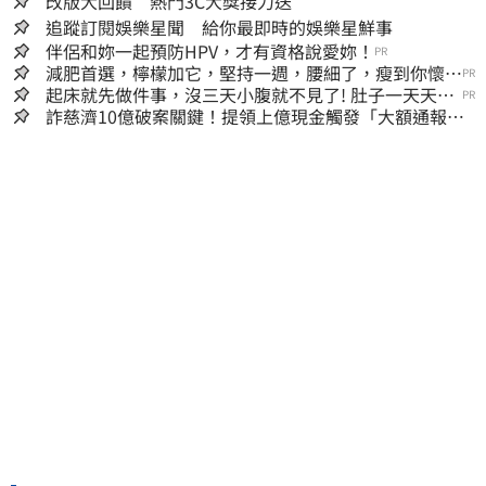
改版大回饋 熱門3C大獎接力送
追蹤訂閱娛樂星聞 給你最即時的娛樂星鮮事
伴侶和妳一起預防HPV，才有資格說愛妳！
PR
減肥首選，檸檬加它，堅持一週，腰細了，瘦到你懷疑
PR
人生
起床就先做件事，沒三天小腹就不見了! 肚子一天天變
PR
小！
詐慈濟10億破案關鍵！提領上億現金觸發「大額通報」
神鬼律師遭擊落內幕