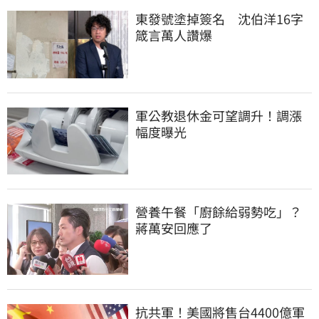
東發號塗掉簽名　沈伯洋16字
箴言萬人讚爆
軍公教退休金可望調升！調漲
幅度曝光
營養午餐「廚餘給弱勢吃」？
蔣萬安回應了
抗共軍！美國將售台4400億軍