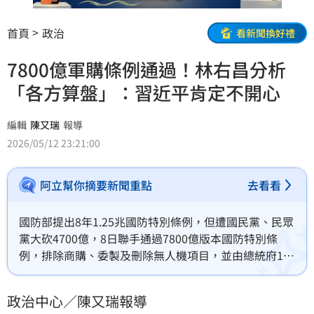
首頁
政治
看新聞換好禮
7800億軍購條例通過！林右昌分析
「各方算盤」：習近平肯定不開心
編輯
陳又瑞
報導
2026/05/12 23:21:00
阿立幫你摘要新聞重點
去看看
國防部提出8年1.25兆國防特別條例，但遭國民黨、民眾
黨大砍4700億，8日聯手通過7800億版本國防特別條
例，排除商購、委製及刪除無人機項目，並由總統府11
日發布總統令公布。對此，民進黨前秘書長林右昌分
析，對於對內的藍、白、綠，還是對外的美國、日本等
政治中心／陳又瑞報導
民主同盟國家，或是中國與習近平來說，這是一個各取