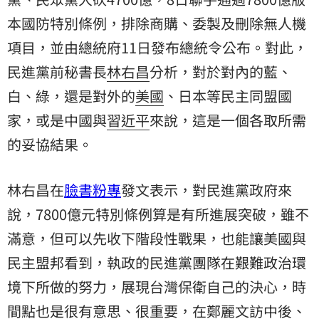
本國防特別條例，排除商購、委製及刪除無人機
項目，並由總統府11日發布總統令公布。對此，
民進黨
前秘書長
林右昌
分析，對於對內的藍、
白、綠，還是對外的
美國
、日本等民主同盟國
家，或是中國與
習近平
來說，這是一個各取所需
的妥協結果。
林右昌在
臉書粉專
發文表示，對民進黨政府來
說，7800億元特別條例算是有所進展突破，雖不
滿意，但可以先收下階段性戰果，也能讓美國與
民主盟邦看到，執政的民進黨團隊在艱難政治環
境下所做的努力，展現台灣保衛自己的決心，時
間點也是很有意思、很重要，在鄭麗文訪中後、