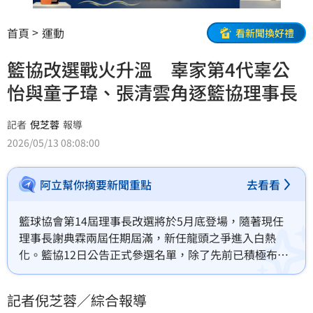
首頁
運動
看新聞換好禮
籃協改選戰火升溫 辜家第4代辜公
怡與童子瑋、張清雲角逐籃協理事長
記者
倪芝蓉
報導
2026/05/13 08:08:00
阿立幫你摘要新聞重點
去看看
籃球協會第14屆理事長改選將於5月底登場，隨著現任
理事長謝典霖兩屆任期屆滿，新任龍頭之爭進入白熱
化。籃協12日公告正式參選名單，除了先前已積極布局
的基隆市議會議長童子瑋外，更有來自企業界的重量級
人物「辜家第4代」辜公怡投入戰局，加上資深律師張清
記者倪芝蓉／綜合報導
雲，共有三位候選人競逐理事長寶座，競爭局勢空前激