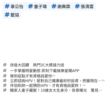
辜公怡
童子瑋
謝典霖
張清雲
籃協
改版大回饋 熱門3C大獎接力送
一手掌握明星動態 即刻下載娛樂星聞APP
做到這點才有資格說愛你
PR
立即諮詢HPV！是對自己健康最好的投資，把握現在不
PR
嫌晚！
伴侶和妳一起預防HPV，才有資格說愛妳！
PR
瞞家人產子藏屍！19歲女大生身分、背景曝光 驚見
「產檢紀錄全空白」