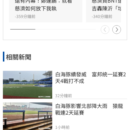
人的慈濟，蔣萬安身為立委知情卻刻意抹黑，如
還有內幕！鄭運鵬：就看
慈濟買BNT遭
今面對質疑，竟以更多謊言掩蓋事實。沈伯洋呼
慈濟如何放下我執
吉轟陳沂「垃圾
籲，蔣萬安身為台北市長，擁有市民信任，不應
-359分鐘前
-340分鐘前
持續移轉焦點，應針對當時造謠行為給予社會大
眾明確交代，而非透過不斷圓謊來逃避責任，此
舉對於第一線防疫人員極不尊重。
相關新聞
白海豚續發威　富邦統一延賽2
天4戰打不成
32分鐘前
白海豚影響北部降大雨　猿龍
戰連2天延賽
1小時前