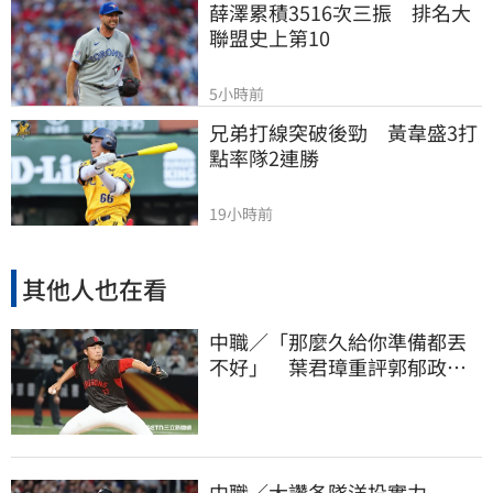
薛澤累積3516次三振　排名大
聯盟史上第10
5小時前
兄弟打線突破後勁　黃韋盛3打
點率隊2連勝
19小時前
其他人也在看
中職／「那麼久給你準備都丟
不好」 葉君璋重評郭郁政對
獅表現
中職／大讚各隊洋投實力