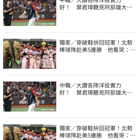
好！ 葉君璋聽見阿部雄大被
註銷好吃驚
獨家／穿破鞋拚回冠軍！北勢
棒球隊赴美5連勝 他看哭：台
灣囡仔的韌性
中職／大讚各隊洋投實力
好！ 葉君璋聽見阿部雄大被
註銷好吃驚
獨家／穿破鞋拚回冠軍！北勢
棒球隊赴美5連勝 他看哭：台