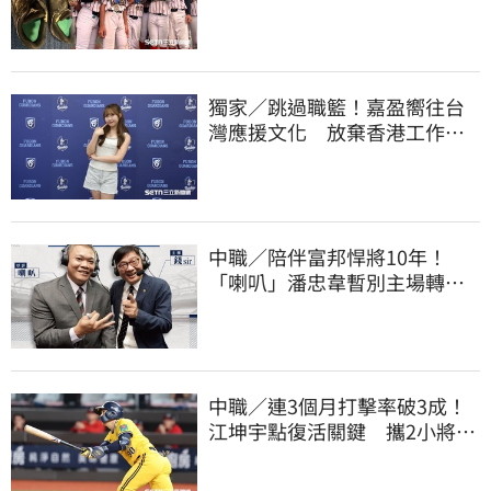
灣囡仔的韌性
獨家／跳過職籃！嘉盈嚮往台
灣應援文化 放棄香港工作跨
海徵選mini追夢
中職／陪伴富邦悍將10年！
「喇叭」潘忠韋暫別主場轉
播 感性發聲了
中職／連3個月打擊率破3成！
江坤宇點復活關鍵 攜2小將赴
美特訓見成效