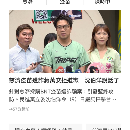
慈濟
疫苗
陳時中
慈濟疫苗遭詐蔣萬安拒道歉　沈伯洋說話了
針對慈濟採購BNT疫苗遭詐騙案，引發藍綠攻
防。民進黨立委沈伯洋今（9）日嚴詞抨擊台北
市長蔣萬安，質疑蔣過去為求政治紅利而造謠攻
-457分鐘前
擊前衛福部長陳時中，要求其公開道歉並說明真
相。沈伯洋強調，當時政府是為了保護身為被害