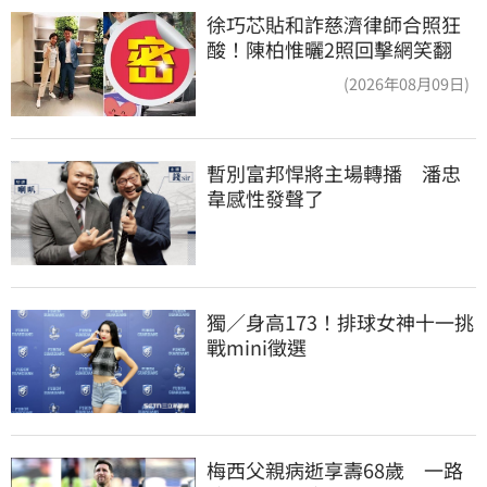
徐巧芯貼和詐慈濟律師合照狂
酸！陳柏惟曬2照回擊網笑翻
(2026年08月09日)
暫別富邦悍將主場轉播　潘忠
韋感性發聲了
獨／身高173！排球女神十一挑
戰mini徵選
梅西父親病逝享壽68歲　一路