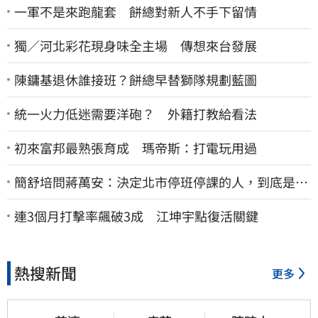
一軍不是來跑龍套 餅總對新人不手下留情
獨／河北彩花現身味全主場 傳想來台發展
陳鏞基退休誰接班？餅總早替獅隊規劃藍圖
統一火力低迷需要洋砲？ 外籍打教給看法
初來富邦最熟張育成 瑪帝斯：打電玩用過
簡舒培問蔣萬安：決定北市停班停課的人，到底是台
北市長，還是氣象署？
連3個月打擊率飆破3成 江坤宇點復活關鍵
熱搜新聞
更多