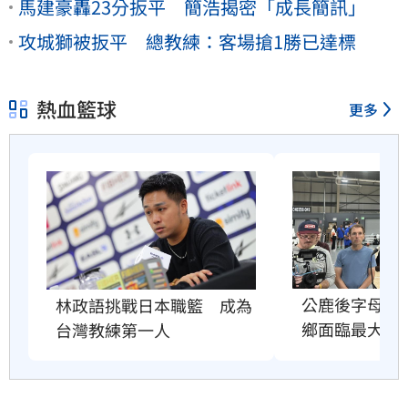
馬建豪轟23分扳平 簡浩揭密「成長簡訊」
攻城獅被扳平 總教練：客場搶1勝已達標
熱血籃球
更多
公鹿後字母哥
林政語挑戰日本職籃　成為
鄉面臨最大壓
台灣教練第一人