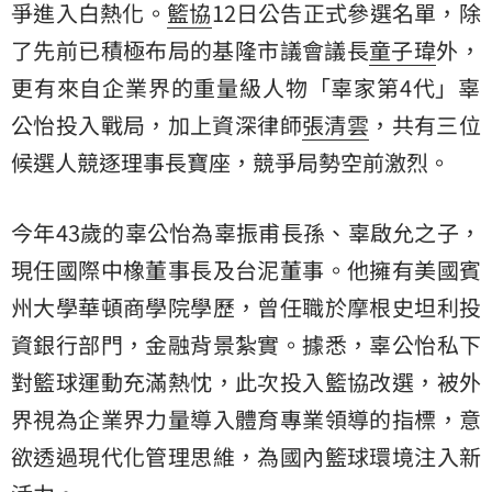
爭進入白熱化。
籃協
12日公告正式參選名單，除
了先前已積極布局的基隆市議會議長
童子瑋
外，
更有來自企業界的重量級人物「辜家第4代」
辜
公怡
投入戰局，加上資深律師
張清雲
，共有三位
候選人競逐理事長寶座，競爭局勢空前激烈。
今年43歲的辜公怡為辜振甫長孫、辜啟允之子，
現任國際中橡董事長及台泥董事。他擁有美國賓
州大學華頓商學院學歷，曾任職於摩根史坦利投
資銀行部門，金融背景紮實。據悉，辜公怡私下
對籃球運動充滿熱忱，此次投入籃協改選，被外
界視為企業界力量導入體育專業領導的指標，意
欲透過現代化管理思維，為國內籃球環境注入新