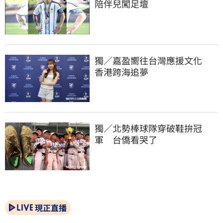
陪伴兒闖足壇
獨／嘉盈嚮往台灣應援文化　
香港跨海追夢
獨／北勢棒球隊穿破鞋拚冠
軍　台僑看哭了
現正直播