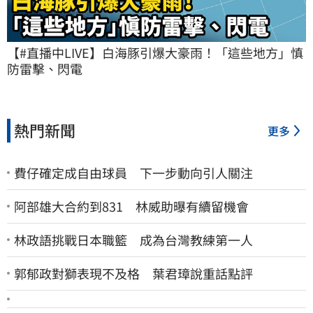
【#直播中LIVE】白海豚引爆大豪雨！「這些地方」慎
防雷擊、閃電
熱門新聞
更多
費仔確定成自由球員 下一步動向引人關注
阿部雄大合約到831 林威助曝有續留機會
林政語挑戰日本職籃 成為台灣教練第一人
郭郁政對獅表現不及格 葉君璋說重話點評