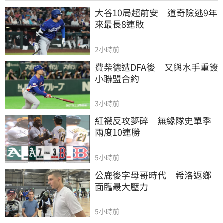
大谷10局超前安　道奇險逃9年
來最長8連敗
2小時前
費柴德遭DFA後　又與水手重簽
小聯盟合約
3小時前
紅襪反攻夢碎　無緣隊史單季
兩度10連勝
5小時前
公鹿後字母哥時代　希洛返鄉
面臨最大壓力
5小時前