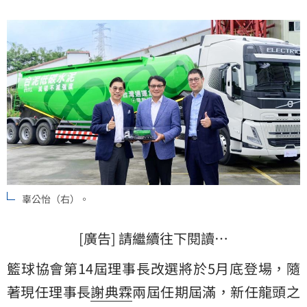
烈。
辜公怡（右）。
[廣告] 請繼續往下閱讀…
籃球協會第14屆理事長改選將於5月底登場，隨
著現任理事長
謝典霖
兩屆任期屆滿，新任龍頭之