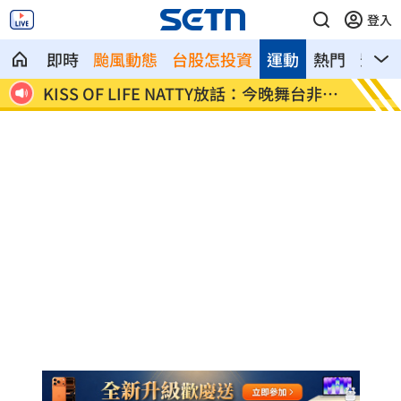
登入
即時
颱風動態
台股怎投資
運動
熱門
影音
遭撕
KISS OF LIFE NATTY放話：今晚舞台非常
工程行
辣
他