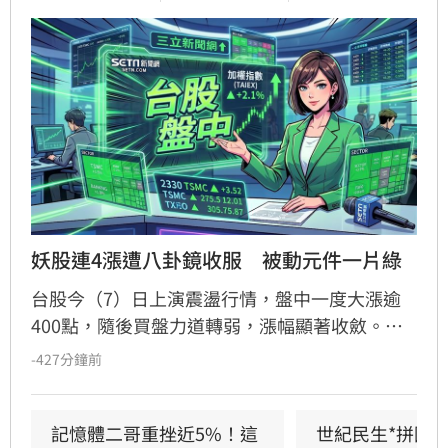
妖股連4漲遭八卦鏡收服　被動元件一片綠
台股今（7）日上演震盪行情，盤中一度大漲逾
400點，隨後買盤力道轉弱，漲幅顯著收斂。其
中，被動元件族群表現疲軟，近期連漲的禾伸堂
-427分鐘前
漲勢戛然而止，盤中重挫近10%，連帶拖累國
巨、華新科等指標股同步走跌，族群呈現一片綠
油油景象。儘管多數個股陷入修正，台嘉碩與馥
記憶體二哥重挫近5%！這
世紀民生*拼圖