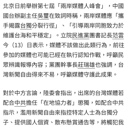
北京日前舉辦第七屆「兩岸媒體人峰會」，中國
國台辦副主任
吳璽
在致詞時稱，兩岸媒體應「攜
手揭露
台獨
分裂行徑」、「引導兩岸同胞致力於
維護台海和平穩定」。立院
民進黨
團書記長
范雲
今（13）日表示，媒體不該做出此類行為，前往
參加的媒體也可能已經在執行認知作戰，呼籲民
眾辨識報導內容；黨團幹事長
莊瑞雄
也強調，台
灣新聞自由得來不易，呼籲媒體守護此成果。
對於中方言論，陸委會指出，出席的台灣媒體若
配合
中共
擔任「在地協力者」懲獨，如配合中共
指示，濫用新聞自由來指控特定人士為台獨分
子、提供國人個資、散布懸賞通告等，將觸犯我