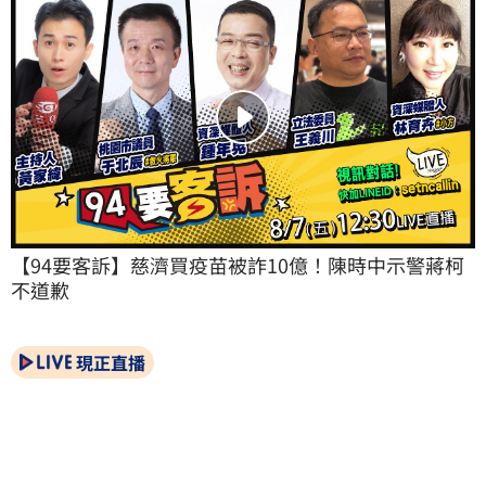
【94要客訴】慈濟買疫苗被詐10億！陳時中示警蔣柯
不道歉
現正直播