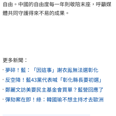
自由。中國的自由度每一年則敬陪末座，呼籲媒
體共同守護得來不易的成果。
更多新聞：
夢碎！藍：「因這事」謝衣鳯無法選彰化
反空降！藍43黨代表喊「彰化縣長要初選」
鄭麗文訪美要民主基金會買單？藍營回應了
彈劾案在即！綠：韓國瑜不想主持才去歐洲