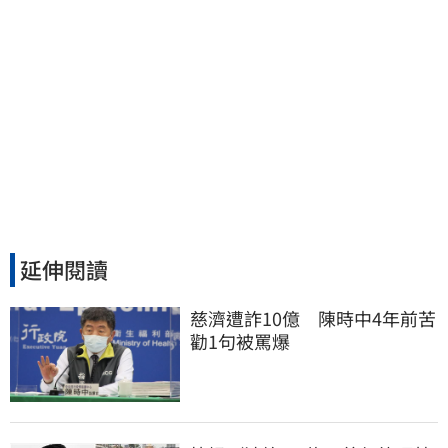
延伸閱讀
慈濟遭詐10億　陳時中4年前苦
勸1句被罵爆