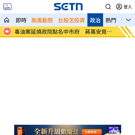
登入
即時
颱風動態
台股怎投資
政治
熱門
影音
3縣
毒油案延燒政院點名中市府 蔣萬安竟反
肥大叔
問