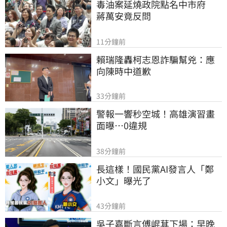
毒油案延燒政院點名中市府　
蔣萬安竟反問
11分鐘前
賴瑞隆轟柯志恩詐騙幫兇：應
向陳時中道歉
33分鐘前
警報一響秒空城！高雄演習畫
面曝…0違規
38分鐘前
長這樣！國民黨AI發言人「鄭
小文」曝光了
43分鐘前
吳子嘉斷言傅崐萁下場：早晚