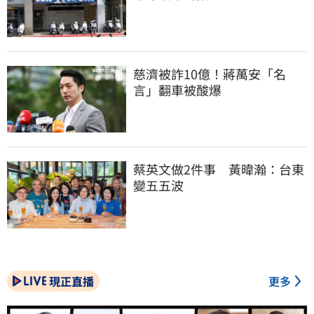
慈濟被詐10億！蔣萬安「名
言」翻車被酸爆
蔡英文做2件事　黃暐瀚：台東
變五五波
現正直播
更多