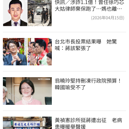
快訊／涉詐1.1億！曾任徐巧芯
大姑律師棄保跑了…媽也離
境 桃檢發通緝
(2026年04月15日)
台北市長投票結果曝　她驚
喊：蔣該緊張了
翁曉玲堅持刪凍行政院預算！
韓國瑜受不了
黃禎憲診所挺蔣遭出征　老病
患曝暖舉聲援