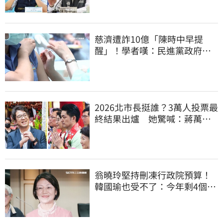
慈濟遭詐10億「陳時中早提
醒」！學者嘆：民進黨政府做
到流血也沒人感激
2026北市長挺誰？3萬人投票最
終結果出爐 她驚喊：蔣萬安
真該緊張了
翁曉玲堅持刪凍行政院預算！
韓國瑜也受不了：今年剩4個月
你思考一下