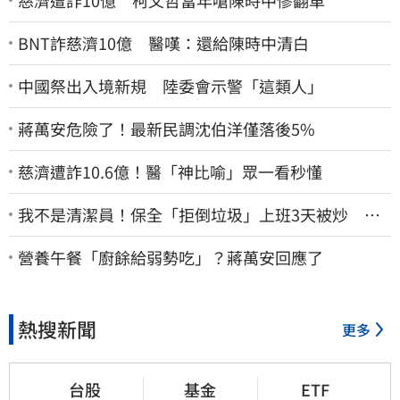
BNT詐慈濟10億 醫嘆：還給陳時中清白
中國祭出入境新規 陸委會示警「這類人」
蔣萬安危險了！最新民調沈伯洋僅落後5%
慈濟遭詐10.6億！醫「神比喻」眾一看秒懂
我不是清潔員！保全「拒倒垃圾」上班3天被炒 找
法院討公道結果出爐
營養午餐「廚餘給弱勢吃」？蔣萬安回應了
熱搜新聞
更多
台股
基金
ETF