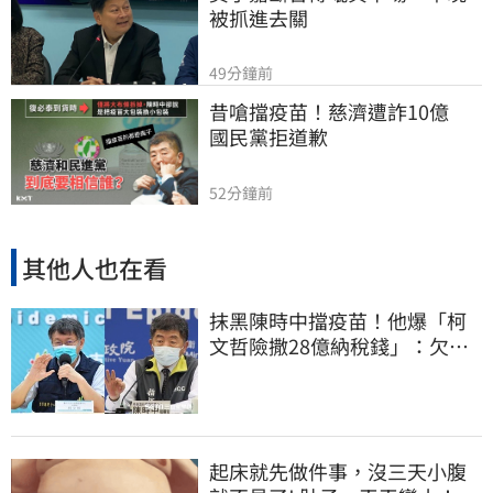
被抓進去關
49分鐘前
昔嗆擋疫苗！慈濟遭詐10億　
國民黨拒道歉
52分鐘前
其他人也在看
抹黑陳時中擋疫苗！他爆「柯
文哲險撒28億納稅錢」：欠台
灣人一個道歉
起床就先做件事，沒三天小腹