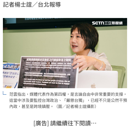
記者楊士誼／台北報導
認知作戰，呼籲民眾辨識報導內容；黨團幹事長莊瑞雄
也強調，台灣新聞自由得來不易，呼籲媒體守護此成
果。
范雲指出，媒體代表作為第四權，是言論自由中非常重要的支撐，
這當中涉及要監控台灣政治、「嚴懲台獨」，已經不只是公然干預
內政，甚至是跨境鎮壓。（圖／記者楊士誼攝影）
[廣告] 請繼續往下閱讀…