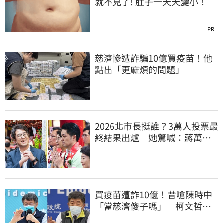
就不見了! 肚子一天天變小！
PR
慈濟慘遭詐騙10億買疫苗！他
點出「更麻煩的問題」
2026北市長挺誰？3萬人投票最
終結果出爐 她驚喊：蔣萬安
真該緊張了
買疫苗遭詐10億！昔嗆陳時中
「當慈濟傻子嗎」 柯文哲遭
網洗版酸爆