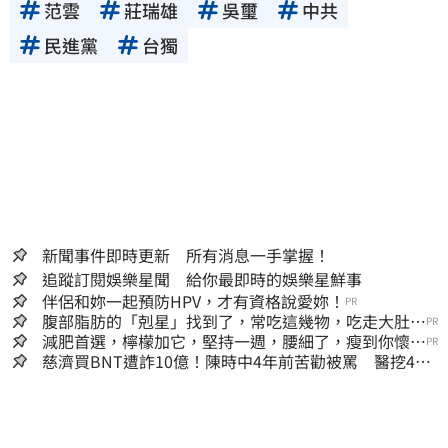
范雲
莊瑞雄
吳璽
中共
民進黨
台獨
新聞事件即時更新 所有消息一手掌握！
追蹤訂閱娛樂星聞 給你最即時的娛樂星鮮事
伴侶和妳一起預防HPV，才有資格說愛妳！
PR
腹部脂肪的「剋星」找到了，常吃這幾物，吃走大肚
PR
囊，瘦出小蠻腰
減肥首選，檸檬加它，堅持一週，腰細了，瘦到你懷疑
PR
人生
慈濟買BNT遭詐10億！陳時中4年前苦勸被罵 醫挖4年
前貼文：藍白全翻車