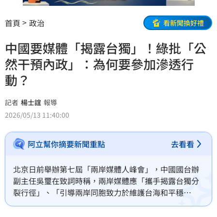
首頁
政治
看新聞換好禮
中國要媒體「揭露台獨」！綠批「公
然干預內政」：為何要參加滲透行
動？
記者
楊士誼
報導
2026/05/13 11:40:00
阿立幫你摘要新聞重點
去看看
北京日前舉辦第七屆「兩岸媒體人峰會」，中國國台辦
副主任吳璽在致詞時稱，兩岸媒體應「攜手揭露台獨分
裂行徑」、「引導兩岸同胞致力於維護台海和平穩
定」。立院民進黨團書記長范雲今（13）日表示，媒體
不該做出此類行為，前往參加的媒體也可能已經在執行