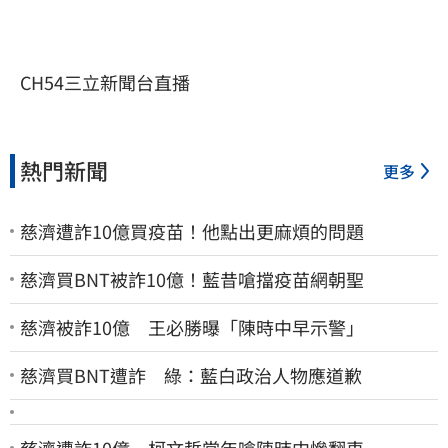
CH54三立新聞台直播
熱門新聞
更多
慈濟遭詐10億買疫苗！他點出更麻煩的問題
慈濟買BNT被詐10億！藍昔嗆擋疫苗網朝聖
慈濟被詐10億 王必勝曝「陳時中早示警」
慈濟買BNT遭詐 綠：藍白政治人物應道歉
慈濟遭詐10億 柯文哲當年嗆陳時中慘翻車