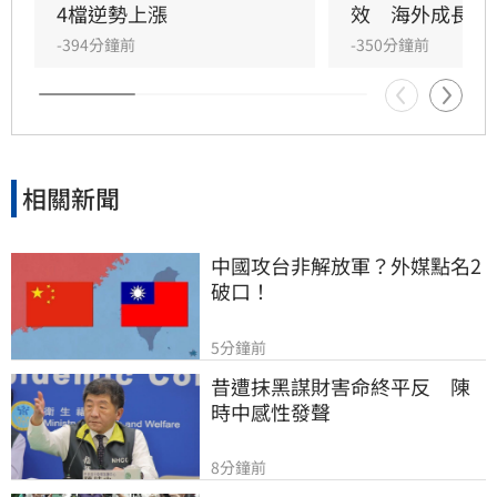
鴻仍逆勢抗跌，成為盤面少數撐盤亮點。投資人
4檔逆勢上漲
效　海外成長升
應注意市場波動風險，審慎評估投資決策。
-394分鐘前
-350分鐘前
相關新聞
中國攻台非解放軍？外媒點名2
破口！
5分鐘前
昔遭抹黑謀財害命終平反　陳
時中感性發聲
8分鐘前