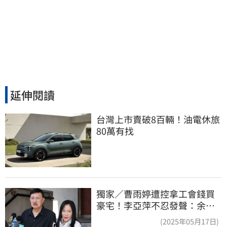
延伸閱讀
台灣上市賣破8百輛！油電休旅
80萬有找
獨家／曹雨婷遭控拿工會錢買
豪宅！李亞萍不忍發聲：余天
管工會都貼錢
(2025年05月17日)