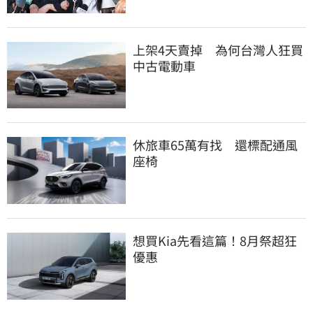
上架4天賣掉　為何台灣人狂買
中古電動車
休旅車65萬有找　還標配通風
座椅
想買Kia先看這篇！8月祭超狂
優惠