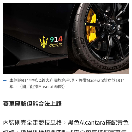
車側的914字樣以義大利國旗色呈現，象徵Maserati創立於1914
年。（圖／翻攝Maserati網站）
賽車座艙但能合法上路
內裝則完全走競技風格，黑色Alcantara搭配黃色