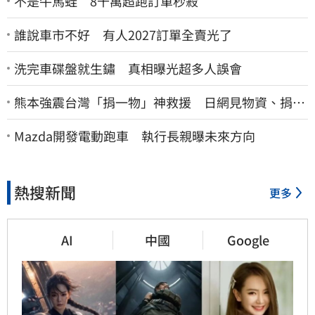
不是牛馬蛙 8千萬超跑訂單秒殺
誰說車市不好 有人2027訂單全賣光了
洗完車碟盤就生鏽 真相曝光超多人誤會
熊本強震台灣「捐一物」神救援 日網見物資、捐款
喊：給台灣統治算了
Mazda開發電動跑車 執行長親曝未來方向
熱搜新聞
更多
AI
中國
Google