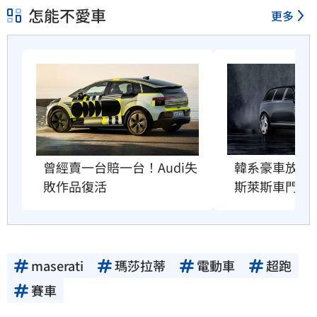
怎能不愛車
更多
曾經賣一台賠一台！Audi失
韓系豪車放大
敗作品復活
斯萊斯車門」
maserati
瑪莎拉蒂
電動車
超跑
賽車