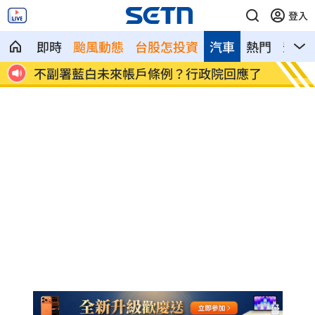
登入
即時
颱風動態
台股怎投資
汽車
熱門
影音
照片
不副署藍白未來帳戶條例？行政院回應了
群聯7
4500