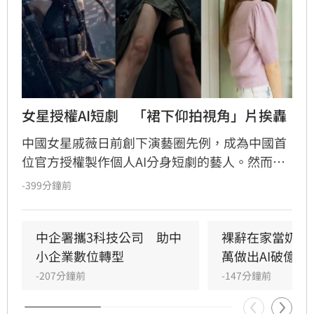
女星授權AI短劇　「裙下仰拍視角」片挨轟
中國女星戚薇日前創下演藝圈先例，成為中國首
位官方授權製作個人AI分身短劇的藝人。然而，
由戚薇AI分身演出的首部作品《末日盛夏》今（7
-399分鐘前
日）釋出首波宣傳影片後，畫面中的運鏡手法卻
意外引爆全網怒火。預告片開場採用「裙下仰拍
視角」，鏡頭直接從角色雙腿之間低角度直視裙
中企署攜3科技公司　助中
裸辭在家當奶爸
底，被指帶有強烈的偷窺暗示，導致原本備受期
小企業數位轉型
萬做出AI破億神
待的AI技術創新慘遭好評翻車。
-207分鐘前
-147分鐘前