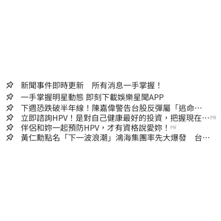
新聞事件即時更新 所有消息一手掌握！
一手掌握明星動態 即刻下載娛樂星聞APP
下週恐跌破半年線！陳嘉偉警告台股反彈屬「逃命
波」：空頭大屠殺剛開始
立即諮詢HPV！是對自己健康最好的投資，把握現在不
PR
嫌晚！
伴侶和妳一起預防HPV，才有資格說愛妳！
PR
黃仁勳點名「下一波浪潮」鴻海集團率先大爆發 台股
這族群全面噴出