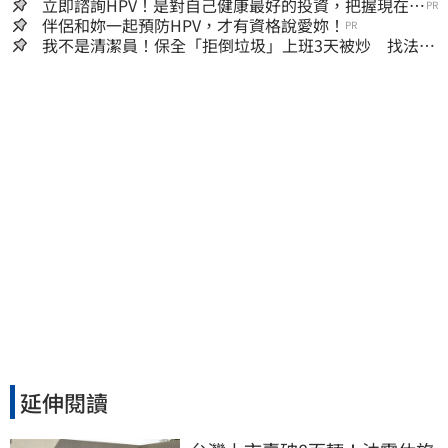
秒懂讚：好傳神
立即諮詢HPV！是對自己健康最好的投資，把握現在不
PR
嫌晚！
伴侶和妳一起預防HPV，才有資格說愛妳！
PR
我不是清潔員！保全「拒倒垃圾」上班3天被炒 找法院
討公道結果出爐
延伸閱讀