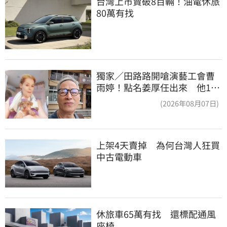
台灣上市賣破8百輛！油電休旅
80萬有找
獨家／田路路開嗆演藝工會曹
雨婷！點名姜厚任出來 他16
字回應了
(2026年08月07日)
上架4天賣掉　為何台灣人狂買
中古電動車
休旅車65萬有找　還標配通風
座椅