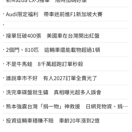
Audi限定福利 帶車迷前進F1新加坡大賽
接單狂破400張 美國車在台灣開出紅盤
2個門、810匹 這輛車還能載物超過1頓
不是牛馬蛙 8千萬超跑訂單秒殺
誰說車市不好 有人2027訂單全賣光了
洗完車碟盤就生鏽 真相曝光超多人誤會
熊本強震台灣「捐一物」神救援 日網見物資、捐款
喊：給台灣統治算了
投資這輛車穩賺不賠 車齡20年漲到2億