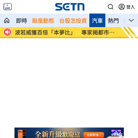
登入
即時
颱風動態
台股怎投資
汽車
熱門
影音
加薪
波若威獲百倍「本夢比」 專家揭都市傳
LIN
說
廢」