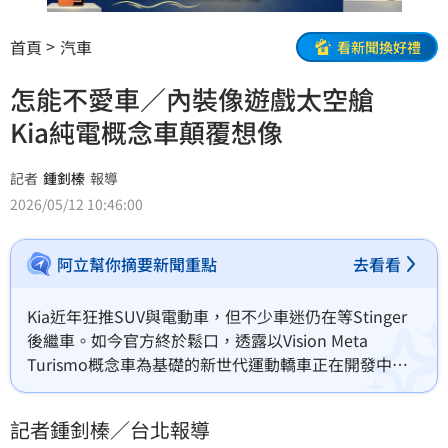
首頁
汽車
看新聞換好禮
怎能不愛車／內裝像遊戲太空艙
Kia純電概念車顛覆想像
記者
鍾釗榛
報導
2026/05/12 10:46:00
阿立幫你摘要新聞重點
去看看
Kia近年狂推SUV與電動車，但不少車迷仍在等Stinger
後繼車。如今官方終於鬆口，透露以Vision Meta 
Turismo概念車為基礎的新世代運動轎車正在開發中，
目標就是延續品牌性能跑房車血統。
記者鍾釗榛／台北報導