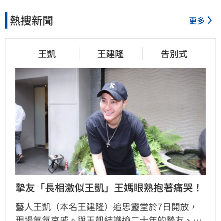
熱搜新聞
更多
王凱
王建隆
告別式
摯友「長相激似王凱」王媽眼熟抱著痛哭！
藝人王凱（本名王建隆）追思靈堂於7日開放，
現場氣氛哀戚。與王凱結識逾二十年的摯友、邱