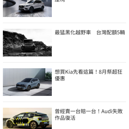
最猛黑化越野車　台灣配額5輛
想買Kia先看這篇！8月祭超狂
優惠
曾經賣一台賠一台！Audi失敗
作品復活