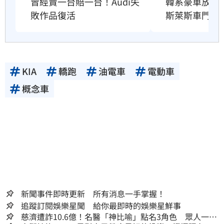
曾經賣一台賠一台！Audi失
韓系豪車放大
敗作品復活
斯萊斯車門」
KIA
轎跑
油電車
電動車
概念車
新聞事件即時更新 所有消息一手掌握！
追蹤訂閱娛樂星聞 給你最即時的娛樂星鮮事
慈濟遭詐10.6億！名醫「神比喻」點名3角色 眾人一看