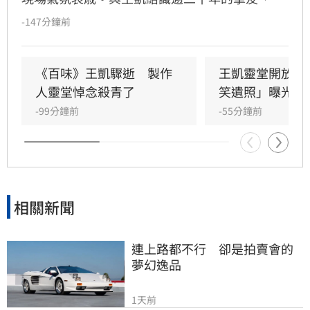
瓈寬特助Jeff現身協助打點後事。由於兩人外貌
-147分鐘前
神似，王凱母親見到Jeff時悲從中來並相擁落
淚，場面令人鼻酸。得知王凱在台北缺乏親友協
助，演藝圈大姐大邱瓈寬展現義氣，主動承擔治
《百味》王凱驟逝　製作
王凱靈堂開放　
喪事宜並指派Jeff全程留守，陪伴王凱走完人生
人靈堂悼念殺青了
笑遺照」曝光
最後一程。這場深厚的兄弟情誼與邱瓈寬的溫暖
-99分鐘前
-55分鐘前
義舉，成為家屬在面臨驟變時最堅強的後盾，各
界也紛紛對這
相關新聞
連上路都不行　卻是拍賣會的
夢幻逸品
1天前