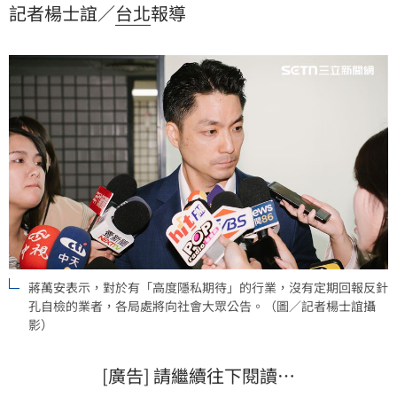
記者楊士誼／
台北
報導
度隱私期待」的行業，沒有定期回報反針孔自檢的業
者，各局處將向社會大眾公告。蔣萬安也強調，市民安
全與隱私沒有妥協空間。
蔣萬安表示，對於有「高度隱私期待」的行業，沒有定期回報反針
孔自檢的業者，各局處將向社會大眾公告。（圖／記者楊士誼攝
影）
[廣告] 請繼續往下閱讀…