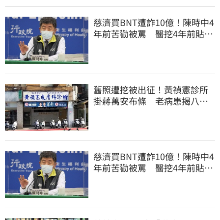
慈濟買BNT遭詐10億！陳時中4
年前苦勸被罵 醫挖4年前貼
文：藍白全翻車
舊照遭挖被出征！黃禎憲診所
掛蔣萬安布條 老病患揭八仙
塵爆暖舉聲援
慈濟買BNT遭詐10億！陳時中4
年前苦勸被罵 醫挖4年前貼
文：藍白全翻車