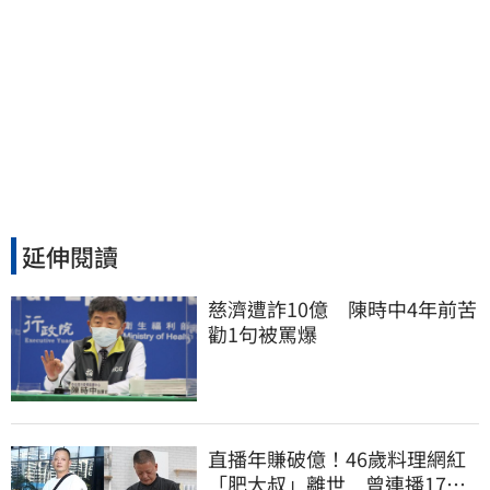
延伸閱讀
慈濟遭詐10億　陳時中4年前苦
勸1句被罵爆
直播年賺破億！46歲料理網紅
「肥大叔」離世 曾連播17小