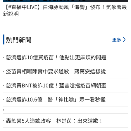
【#直播中LIVE】白海豚颱風「海警」發布！氣象署最
新說明
熱門新聞
更多
慈濟遭詐10億買疫苗！他點出更麻煩的問題
疫苗真相曝陳實中要求道歉 蔣萬安這樣說
慈濟買BNT被詐10億！藍昔嗆擋疫苗網朝聖
慈濟遭詐10.6億！醫「神比喻」眾一看秒懂
轟藍營5人造謠政客 林楚茵：出來道歉！