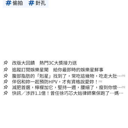
偷拍
針孔
改版大回饋 熱門3C大獎接力送
追蹤訂閱娛樂星聞 給你最即時的娛樂星鮮事
腹部脂肪的「剋星」找到了，常吃這幾物，吃走大肚
PR
囊，瘦出小蠻腰
伴侶和妳一起預防HPV，才有資格說愛妳！
PR
減肥首選，檸檬加它，堅持一週，腰細了，瘦到你懷疑
PR
人生
快訊／涉詐1.1億！曾任徐巧芯大姑律師棄保跑了…媽也
離境 桃檢發通緝