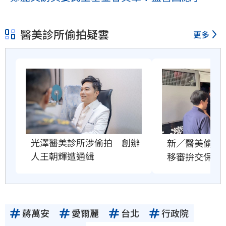
醫美診所偷拍疑雲
更多
光澤醫美診所涉偷拍　創辦
新／醫美偷拍
人王朝輝遭通緝
移審拚交保
蔣萬安
愛爾麗
台北
行政院