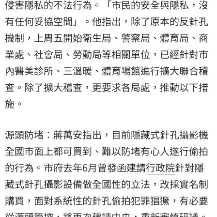
侵害隱私的不法行為。「市民的安全與隱私，沒
有任何妥協空間」。他指出，除了原本的反針孔
機制，上周五開始衛生局、警察局、體育局、商
業處、社會局、勞動局等相關單位，已經針對市
內醫美診所、三溫暖、體育場館進行擴大聯合稽
查。除了擴大稽查，更要求各局處，推動以下措
施。
源頭防堵：蔣萬安指出，目前隱藏式針孔攝影機
全國市面上都可買到、難以防堵有心人遂行偷拍
的行為。市府去年6月曾發函建請
行政院
針對隱
藏式針孔攝影設備做全國性的立法，改採實名制
購買，面對系統性的針孔偷拍犯罪猖獗，有必要
從源頭管控，將再次建請中央，重新審慎研議。