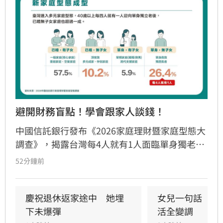
避開財務盲點！學會跟家人談錢！
中國信託銀行發布《2026家庭理財暨家庭型態大
調查》，揭露台灣每4人就有1人面臨單身獨老。
儘管逾七成國人準備退休金，卻因缺乏長照規劃
52分鐘前
與傳承知識，陷入行動僵局。調查發現「單身無
子女」族群理財封閉，多數擔憂失智失能卻未安
排財務代理；「已婚有子女」者則出現「重子
慶祝退休返家途中　她埋
女兒一句話　兩
女、輕老本」失衡現象。專家提出「TALK」理財
下未爆彈
活全變調