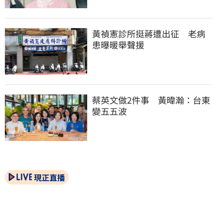
黃禎憲診所挺蔣遭出征　老病
患曝暖舉聲援
蔡英文做2件事　黃暐瀚：台東
變五五波
現正直播