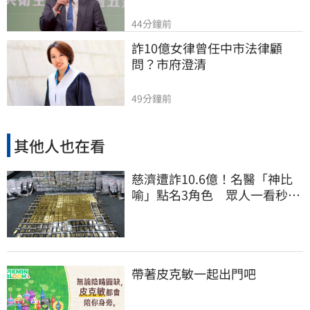
44分鐘前
詐10億女律曾任中市法律顧
問？市府澄清
49分鐘前
其他人也在看
慈濟遭詐10.6億！名醫「神比
喻」點名3角色 眾人一看秒懂
讚：好傳神
帶著皮克敏一起出門吧