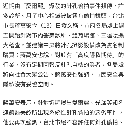
近期由「
愛爾麗
」爆發的
針孔
偷拍
事件頻傳，許
多診所、月子中心相繼被披露有偷拍鏡頭。台北
市長
蔣萬安
今（13）日發文稱，市府各局處上週
五開始針對市內醫美診所、體育場館、三溫暖擴
大稽查，並建議中央將針孔攝影設備改為實名制
購買；蔣萬安也說，對於有「高度隱私期待」的
行業，沒有定期回報反針孔自檢的業者，各局處
將向社會大眾公告。蔣萬安也強調，市民安全與
隱私沒有妥協空間。
蔣萬安表示，針對近期爆出愛爾麗、光澤等知名
連鎖醫美診所出現系統性針孔偷拍的惡劣事件，
他要再次強調，台北市絕不容許任何針孔偷拍、