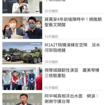
30分鐘前
蔣萬安4年前嗆陳時中！網瘋朝
聖舊文開酸
35分鐘前
M1A2T桃機演練反空降　淡水
河架阻絕鏈
39分鐘前
視導城鎮韌性演習　蕭美琴曝
三檢驗重點
41分鐘前
阿中喊真相浮出水面　網淚：
謝謝守護台灣