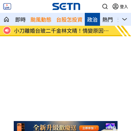
登入
即時
颱風動態
台股怎投資
政治
熱門
影音
期
小刀離婚台玻二千金林文晴！情變原因曝
新／白
光
曝