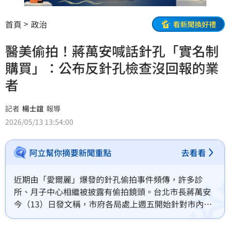
首頁
政治
看新聞換好禮
醫美偷拍！蔣萬安喊話針孔「實名制
購買」：公布反針孔檢查沒回報的業
者
記者
楊士誼
報導
2026/05/13 13:54:00
阿立幫你摘要新聞重點
去看看
近期由「愛爾麗」爆發的針孔偷拍事件頻傳，許多診
所、月子中心相繼被披露有偷拍鏡頭。台北市長蔣萬安
今（13）日發文稱，市府各局處上週五開始針對市內醫
美診所、體育場館、三溫暖擴大稽查，並建議中央將針
孔攝影設備改為實名制購買；蔣萬安也說，對於有「高