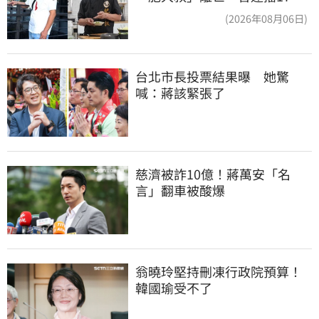
時辛酸面曝
(2026年08月06日)
台北市長投票結果曝　她驚
喊：蔣該緊張了
慈濟被詐10億！蔣萬安「名
言」翻車被酸爆
翁曉玲堅持刪凍行政院預算！
韓國瑜受不了