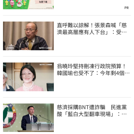
PR
直呼難以諒解！張景森喊「慈
濟最高層應有人下台」：受害
者是捐款的大眾
翁曉玲堅持刪凍行政院預算！
韓國瑜也受不了：今年剩4個月
你思考一下
慈濟採購BNT遭詐騙 民進黨
酸「藍白大型翻車現場」：應
為無端抹黑道歉