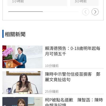
心法，建議民眾透過目標盤點、專款配置、明確
1小時前
3小時前
傳承及安養信託等機制，及早建立樂齡財富防禦
網，避免資產傳承糾紛，確保晚年財務自主與安
全，打造穩健的退休生活藍圖。
相關新聞
賴清德預告：0-18歲明年起每
月可領五千
10分鐘前
陳時中示警勿信疫苗掮客　鄭
麗文竟扯這句
25分鐘前
柯P被點名道歉　陳智菡：陳時
中想洗記憶