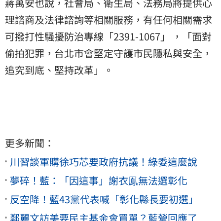
蔣萬安也說，社會局、衛生局、法務局將提供心
理諮商及法律諮詢等相關服務，有任何相關需求
可撥打性騷擾防治專線「2391-1067」 ，「面對
偷拍犯罪，台北市會堅定守護市民隱私與安全，
追究到底、堅持改革」。
更多新聞：
川習談軍購徐巧芯要政府抗議！綠委這麼說
夢碎！藍：「因這事」謝衣鳯無法選彰化
反空降！藍43黨代表喊「彰化縣長要初選」
鄭麗文訪美要民主基金會買單？藍營回應了