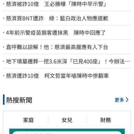
慈濟被詐10億 王必勝曝「陳時中早示警」
慈濟買BNT遭詐 綠：藍白政治人物應道歉
4年前示警疫苗掮客遭抹黑 陳時中回應了
直呼難以諒解！他：慈濟最高層應有人下台
地下墳墓遷葬…挖3.6米深「已見400座」！今辦法會
安撫祖先
慈濟遭詐10億 柯文哲當年嗆陳時中慘翻車
熱搜新聞
更多
家庭
女兒
財務