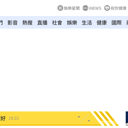
娛樂星聞
iNEWS
祝你健康
門
影音
熱搜
直播
社會
娛樂
生活
健康
國際
巨頭
19:53
眼
19:47
難
19:47
曝
19:42
超好
19:33