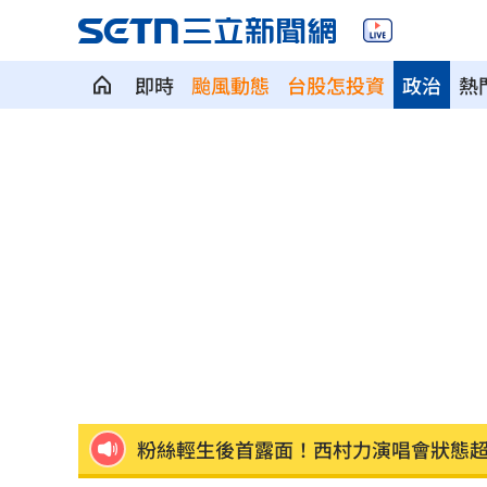
即時
颱風動態
台股怎投資
政治
熱
女股神加碼狂掃台積電！外媒揭全因這
只是想吃清淡！他搭機點「糖尿...
19:51
買房3年才知「蜘蛛人住我家」屋主超傻
生日變親人忌日！直升機慶祝墜機4人罹
台中小五童遭同學踢下體腫2倍大 判賠金
粉絲輕生後首露面！西村力演唱會狀態