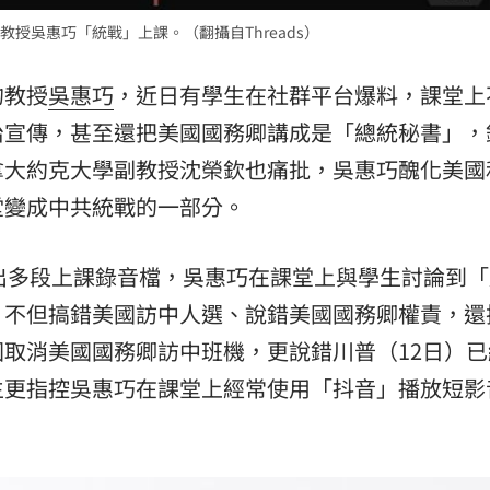
授吳惠巧「統戰」上課。（翻攝自Threads）
的教授
吳惠巧
，近日有學生在社群平台爆料，課堂上
治宣傳，甚至還把美國國務卿講成是「總統秘書」，
拿大約克大學副教授沈榮欽也痛批，吳惠巧醜化美國
堂變成中共統戰的一部分。
PO出多段上課錄音檔，吳惠巧在課堂上與學生討論到「
，不但搞錯美國訪中人選、說錯美國國務卿權責，還
取消美國國務卿訪中班機，更說錯川普（12日）已
生更指控吳惠巧在課堂上經常使用「抖音」播放短影