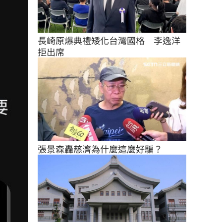
長崎原爆典禮矮化台灣國格　李逸洋
拒出席
張景森轟慈濟為什麼這麼好騙？