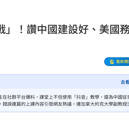
面目
19:33
姿勢
19:32
戰」！讚中國建設好、美國
崩潰
19:28
雄鷹
19:24
肪肝
19:16
看新聞
親切
19:15
去
活
19:15
照
19:13
生在社群平台爆料，課堂上不但使用「抖音」教學，還為中國從
，錯誤連篇的上課內容引發網友熱議。連加拿大約克大學副教授
炸裂
19:02
，刻意讓自己的課堂變成中共統戰的一部分。
00