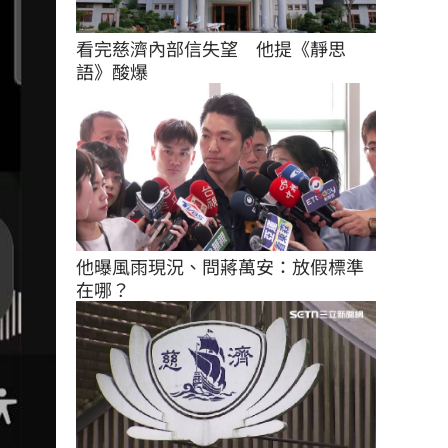
看完慈濟內部信失望　他提《靜思
語》酸爆
他曝風雨現況、問蔣萬安：放假標準
在哪？