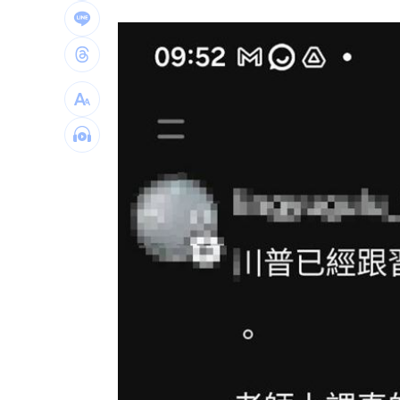
新濠建設單日狂掃5點 風佑築豪取8連
震後徒手搬瓦礫救人 委國舉重名將摘
魯冰花原唱隔13年開唱 台下驚見一票
長野安曇野暴雨釀土石流 390住宿客受
台灣彩券開獎直播中
20:31
LIVE三立+24小時直播
15:27
三立iNEWS新聞台線上直播
18:00
台彩父親節推新刮刮樂千萬頭獎超「爸
商場戰國來臨 台中「頂奢大道」逐漸
「拍片人的多重宇宙」職涯論壇9/12登