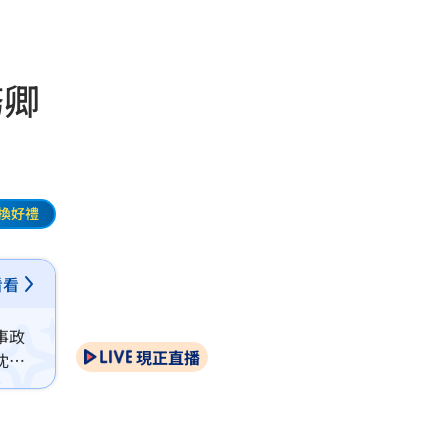
務卿
換好禮
看看
事政
現正直播
沈榮