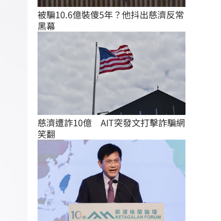
被騙10.6億裝傻5年？他抖出慈濟反常
黑幕
慈濟遭詐10億　AIT突發文打擊詐騙網
笑翻