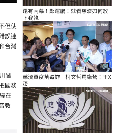
還有內幕！鄭運鵬：就看慈濟如何放
下我執
不但使
錯誤連
和台灣
川習
慈濟買疫苗遭詐　柯文哲罵綠營：王X
蛋
把國務
經在
音教