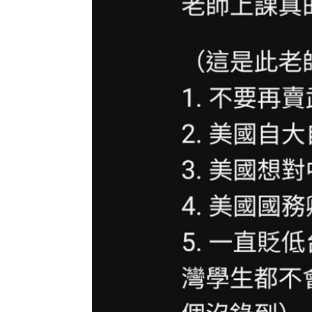
8國球員齊聚高雄 Formosa 7s掀足球
理想混蛋號召粉絲跨海追星吃美食！
18: