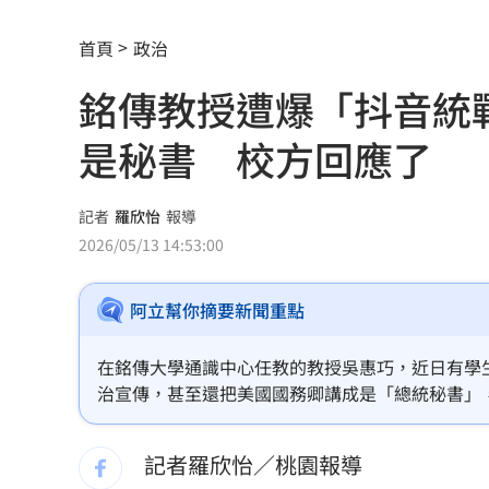
阿信慘跌 親洩言承旭吳建豪周渝民真
首頁
政治
「AI性愛機器人」將問世！聊天還可換
銘傳教授遭爆「抖音統
SBS歌謠大戰開播30分鐘傳災情！粉絲
是秘書 校方回應了
羅戈8局失1分好投 兄弟火力爆發橫掃
接觸「常見塑膠微粒＋這樣吃」恐釀脂
記者
羅欣怡
報導
2026/05/13 14:53:00
伍婉華喊白沙屯颱風致歉 全網打氣讚
阿立幫你摘要新聞重點
月薪3萬多怎麼活下去？過來人揭真實生
大咖歌后花蓮度假3天 喊話巧遇直接合
在銘傳大學通識中心任教的教授吳惠巧，近日有學
治宣傳，甚至還把美國國務卿講成是「總統秘書」
3大SM門面擔歌謠大戰主持！同框顏值
欽也痛批，吳惠巧醜化美國和台灣來彰顯中國偉大
記者羅欣怡／桃園報導
繞違停貨車遭撞！嘉義婦慘死姪重傷
19: