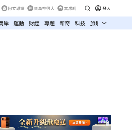
阿立導讀
寶島神很大
富房網
登入
兩岸
運動
財經
專題
新奇
科技
旅遊
汽車
寵物