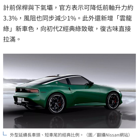
計前保桿與下氣壩，官方表示可降低前軸升力約
3.3%，風阻也同步減少1%。此外還新增「雲龍
綠」新車色，向初代Z經典綠致敬，復古味直接
拉滿。
外型延續長車頭、短車尾的經典比例。（圖／翻攝Nissan網站）