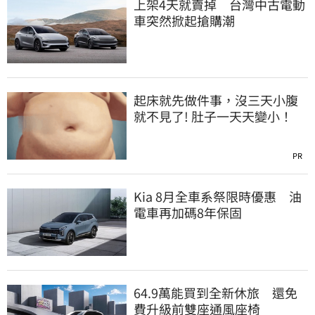
上架4天就賣掉 台灣中古電動
車突然掀起搶購潮
起床就先做件事，沒三天小腹
就不見了! 肚子一天天變小！
PR
Kia 8月全車系祭限時優惠 油
電車再加碼8年保固
64.9萬能買到全新休旅 還免
費升級前雙座通風座椅