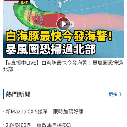
【#直播中LIVE】白海豚最快今發海警！暴風圈恐掃過
北部
熱門新聞
更多
新Mazda CX-5接單 限時加碼好康
2.0榨400匹 重改馬自達RX3