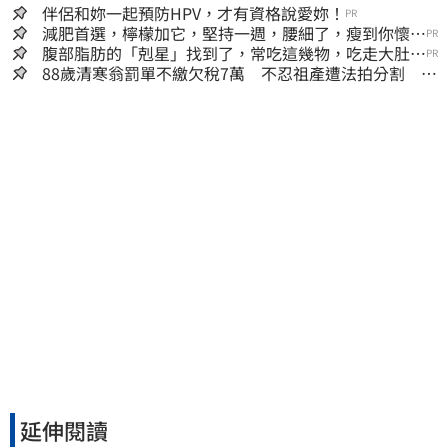
伴侶和妳一起預防HPV，才有資格說愛妳！
PR
減肥首選，檸檬加它，堅持一週，腰細了，瘦到你懷疑
PR
人生
腹部脂肪的「剋星」找到了，常吃這幾物，吃走大肚
PR
囊，瘦出小蠻腰
88歲清寒翁罰單不繳欠稅7萬 不忍祖產遭法拍分割 家
族按月代繳償債
延伸閱讀