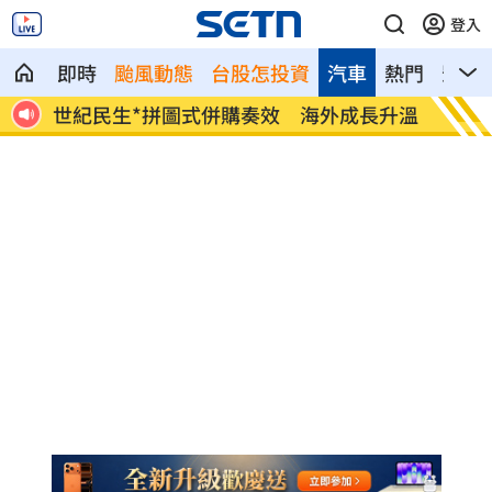
登入
即時
颱風動態
台股怎投資
汽車
熱門
影音
給中
世紀民生*拼圖式併購奏效 海外成長升溫
白海豚