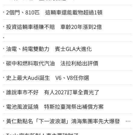
2個門、810匹 這輛車還能載物超過1頓
投資這輛車穩賺不賠 車齡20年漲到2億
油電、純電雙動力 賓士GLA大進化
碳中和燃料取代汽油 法拉利給出評價
史上最大Audi誕生 V6、V8任你選
誰說車市不好 有人2027訂單全賣光了
電池風波延燒 特斯拉臺灣祭出補償方案
黃仁勳點名「下一波浪潮」鴻海集團率先大爆發 台
股這族群全面噴出