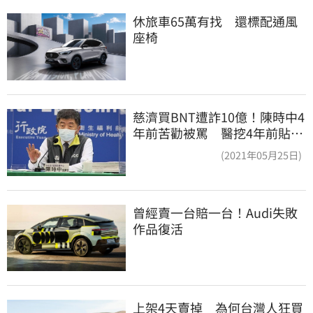
休旅車65萬有找　還標配通風
座椅
慈濟買BNT遭詐10億！陳時中4
年前苦勸被罵 醫挖4年前貼
文：藍白全翻車
(2021年05月25日)
曾經賣一台賠一台！Audi失敗
作品復活
上架4天賣掉　為何台灣人狂買