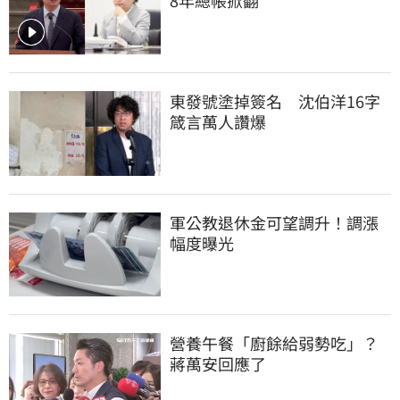
東發號塗掉簽名　沈伯洋16字
箴言萬人讚爆
軍公教退休金可望調升！調漲
幅度曝光
營養午餐「廚餘給弱勢吃」？
蔣萬安回應了