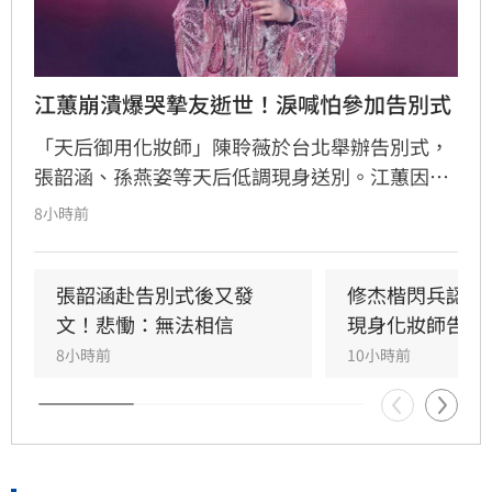
江蕙崩潰爆哭摯友逝世！淚喊怕參加告別式
「天后御用化妝師」陳聆薇於台北舉辦告別式，
張韶涵、孫燕姿等天后低調現身送別。江蕙因人
在國外無法出席，委託經紀人代為致意。江蕙經
8小時前
紀人透露，江蕙得知噩耗後悲痛不已，因無法面
對好友離世而不願到場。回憶過往，陳聆薇生前
抗癌仍敬業工作，令曾有抗癌經驗的江蕙十分心
張韶涵赴告別式後又發
修杰楷閃兵認罪
疼，如今遺憾好友離世。陳聆薇曾與眾多華語樂
文！悲慟：無法相信
現身化妝師告別
壇巨星合作，打造無數經典造型，在演藝圈地位
8小時前
10小時前
崇高且人緣極佳，此次告別式眾星雲集，展現其
在幕後無可取代的重要性，演藝圈好友皆對這位
專業且溫暖的幕後推手表達最深切的懷念與不
捨。