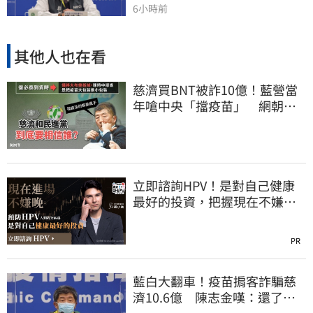
6小時前
其他人也在看
慈濟買BNT被詐10億！藍營當
年嗆中央「擋疫苗」 網朝
聖：大型翻車現場
立即諮詢HPV！是對自己健康
最好的投資，把握現在不嫌
晚！
PR
藍白大翻車！疫苗掮客詐騙慈
濟10.6億 陳志金嘆：還了陳
時中一個清白