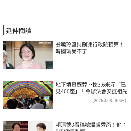
延伸閱讀
翁曉玲堅持刪凍行政院預算！
韓國瑜受不了
地下墳墓遷葬…挖3.6米深「已
見400座」！今辦法會安撫祖先
(2026年08月06日)
賴清德0看稿嗆爆盧秀燕！他：
8年總帳掀翻