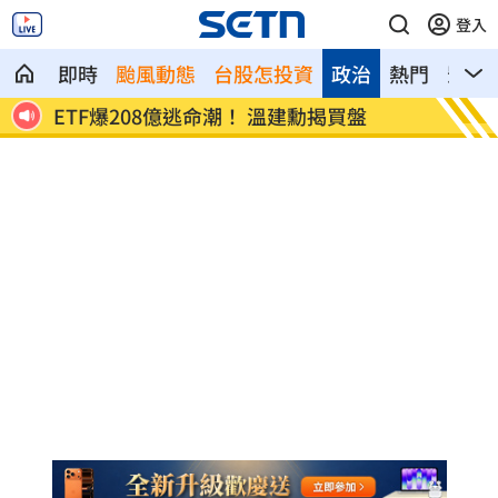
登入
即時
颱風動態
台股怎投資
政治
熱門
影音
詢
ETF爆208億逃命潮！ 溫建勳揭買盤
記憶體
牛！