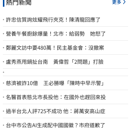
熱門新聞
更多
許忠信質詢炫耀飛行夾克！陳清龍回應了
營養午餐廚餘爆量！北市：給弱勢 她怒了
鄭麗文訪中要480萬！民主基金會：沒撤案
盧秀燕甩鍋扯台南 黃偉哲「2問題」打臉
慈濟被詐10億 王必勝曝「陳時中早示警」
名醫首表態北市長投他：在國外也趕回來投
過半台北人評725不成功 他：蔣萬安高山症
台中市公告AI生成配中國國徽？市府道歉了