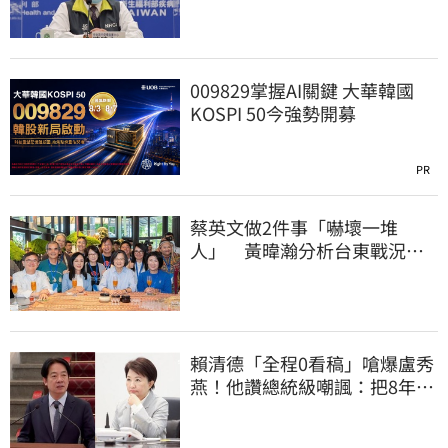
009829掌握AI關鍵 大華韓國
KOSPI 50今強勢開募
PR
蔡英文做2件事「嚇壞一堆
人」 黃暐瀚分析台東戰況：
變成五五波
賴清德「全程0看稿」嗆爆盧秀
燕！他讚總統級嘲諷：把8年總
帳一次掀翻