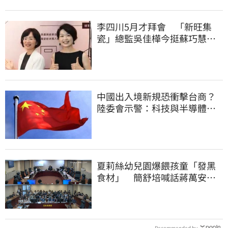
李四川5月才拜會 「新旺集
瓷」總監吳佳樺今挺蘇巧慧：
人生中的超人
中國出入境新規恐衝擊台商？
陸委會示警：科技與半導體從
業人員審慎評估
夏莉絲幼兒園爆餵孩童「發黑
食材」 簡舒培喊話蔣萬安：
主動查明真相
Recommended by