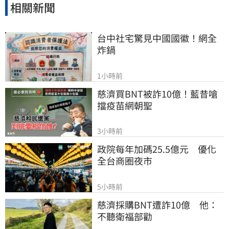
相關新聞
台中社宅驚見中國國徽！網全
炸鍋
1小時前
慈濟買BNT被詐10億！藍昔嗆
擋疫苗網朝聖
3小時前
政院每年加碼25.5億元　優化
全台商圈夜市
5小時前
慈濟採購BNT遭詐10億　他：
不聽衛福部勸