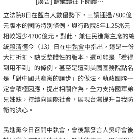
[廣告] 請繼續往下閱讀…
立法院8日在藍白人數優勢下，三讀通過7800億
元版本的國防特別條例，與行政院8年1.25兆元
相較短少4700億元。對此，兼任
民進黨
主席的總
統
賴清德
今（13）日在
中執會
中指出，這是一份
大打折扣、缺乏整體性的版本，還可能是「看得
到用不到」的條例，甚至是遭到美國國務院點名
是「對中國共產黨的讓步」的做法。執政團隊一
定會積極因應，提出相關作為，全力支持國軍弟
兄姊妹，持續向國際社會，展現台灣提升自我防
衛的決心。
民進黨今日召開中執會，會後黨發言人
吳崢
會後