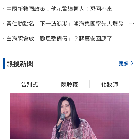
中國新鎖國政策！他示警這類人：恐回不來
黃仁勳點名「下一波浪潮」鴻海集團率先大爆發 台
股這族群全面噴出
白海豚會放「颱風整備假」？蔣萬安回應了
熱搜新聞
更多
告別式
陳聆薇
化妝師