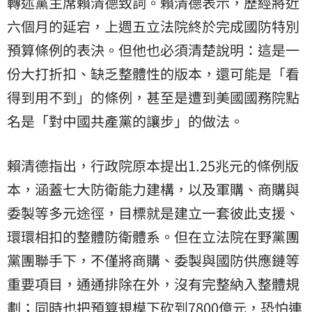
轉述黨主席賴清德致詞。賴清德表示，歷經將近
六個月的延宕，上週五立法院終於完成
國防特別
預算
條例的表決。但他也必須清楚說明：這是一
份大打折扣、缺乏整體性的版本，還可能是「看
得到用不到」的條例，甚至是遭到美國國務院點
名是「對中國共產黨的讓步」的做法。
賴清德指出，行政院原本提出1.25兆元的條例版
本，涵蓋七大防衛能力建構，以及軍購、商購與
委製等多元途徑，目標就是建立一套彼此支援、
環環相扣的整體防衛體系。但在立法院在野黨團
黨團聯手下，不僅將商購、委製與國防供應鏈等
重要項目，通通排除在外，沒有完整納入整體規
劃；同時也把預算規模下砍到7800億元，恐怕連