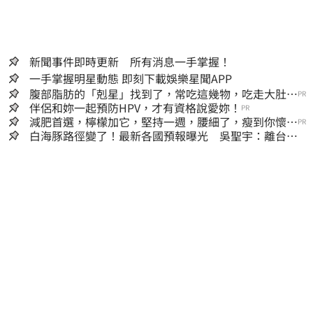
新聞事件即時更新 所有消息一手掌握！
一手掌握明星動態 即刻下載娛樂星聞APP
腹部脂肪的「剋星」找到了，常吃這幾物，吃走大肚
PR
囊，瘦出小蠻腰
伴侶和妳一起預防HPV，才有資格說愛妳！
PR
減肥首選，檸檬加它，堅持一週，腰細了，瘦到你懷疑
PR
人生
白海豚路徑變了！最新各國預報曝光 吳聖宇：離台灣
又更近一點