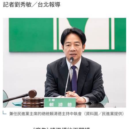
記者劉秀敏／台北報導
國國務院點名是「對中國共產黨的讓步」的做法。執政
團隊一定會積極因應，提出相關作為，全力支持國軍弟
兄姊妹，持續向國際社會，展現台灣提升自我防衛的決
心
兼任民進黨主席的總統賴清德主持中執會（資料圖／民進黨提供）