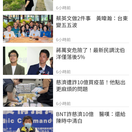
6小時前
蔡英文做2件事　黃暐瀚：台東
變五五波
6小時前
蔣萬安危險了！最新民調沈伯
洋僅落後5%
6小時前
慈濟遭詐10億買疫苗！他點出
更麻煩的問題
6小時前
BNT詐慈濟10億　醫嘆：還給
陳時中清白