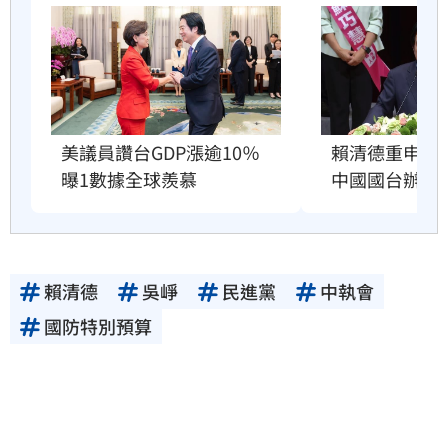
賴清德重申兩
美議員讚台GDP漲逾10％　
中國國台辦跳
曝1數據全球羨慕
賴清德
吳崢
民進黨
中執會
國防特別預算