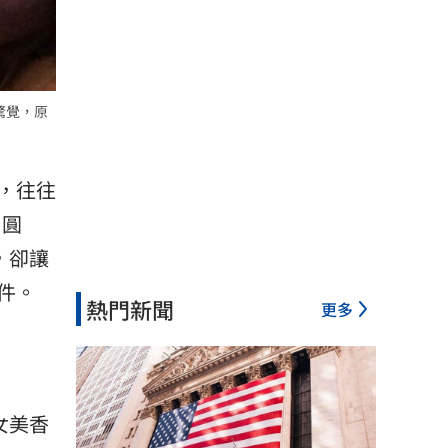
驚覺，原
，往往
日圓
，卻讓
件。
熱門新聞
更多
女美香