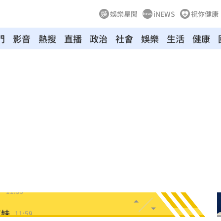
娛樂星聞
iNEWS
祝你健康
門
影音
熱搜
直播
政治
社會
娛樂
生活
健康
收押
12:07
傷害
12:03
生成
12:03
告白
12:00
了
11:59
正妹
11:59