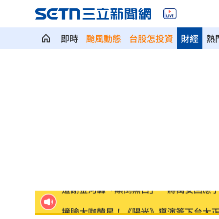
即時
颱風動態
台股怎投資
財經
熱
不滿被碎念 尪抓狂揮金屬拐杖殺妻遭
掐頸列車長互毆！75歲翁頭破血流怒告
籃球賽幽靈隊伍灌水 廠商認了：是AI
謝金燕凌晨淚憶豬哥亮！一句話藏深情
遭謝金河轟「顛倒黑白」 蔣萬安回應
撞臉大咖韓星！《陽光》導演簽下台大