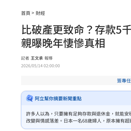
台大3碩1博疑學歷造假 姜厚任女友發
首頁
財經
發新冠藥拉票！郭再添陸妻二審下場慘
比破產更致命？存款5
父親節提政見禮包 蘇巧慧：要做最強
親曝晚年悽慘真相
楊千霈一人扛2女兒出國！突崩潰大哭
11
王凱生前暴瘦！經紀人曝「這裡」出狀
記者
王文承
報導
2026/05/14 02:00:00
見放火翻垃圾找相機 黃豪平憶16年前
簽專任
中國藉颱風交管台海船舶 ！陸委會回擊
白海豚甩雨彈！週末炸大雨區域曝光
11:
阿立幫你摘要新聞重點
獨／姜厚任新歡爆黑歷史 楊光友怒揭
許多人以為，只要擁有足夠存款與退休金，就能安
改變與情感落差。日本一名68歲婦人，原本擁有超過
56歲男星突宣布再婚 神秘圈外妻子已
休生活，沒想到女兒的一個決定，卻讓她瞬間陷入