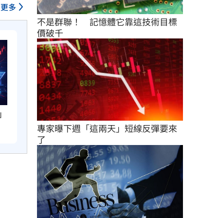
更多
不是群聯！　記憶體它靠這技術目標
價破千
」
專家曝下週「這兩天」短線反彈要來
了