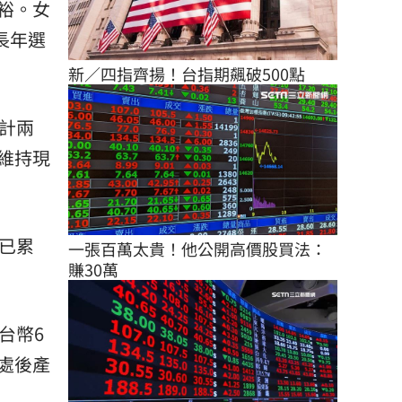
裕。女
長年選
新／四指齊揚！台指期飆破500點
計兩
維持現
已累
一張百萬太貴！他公開高價股買法：
賺30萬
台幣6
處後產