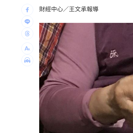
經濟條件。
綠5戰將推父親節影音 他遭賴清德吐槽
財經中心／王文承報導
快移車！新北高灘地「這時間」強制拖
奉獻醫學研究逾40年！林慶順教授不幸
捲校園霸凌爭議 知名韓星海外發展近
台灣彩券開獎直播中
20:31
LIVE三立+24小時直播
15:27
三立iNEWS新聞台線上直播
18:00
AI時代！威力馬導入智慧營運系統提升
台彩父親節推新刮刮樂千萬頭獎超「爸
商場戰國來臨 台中「頂奢大道」逐漸