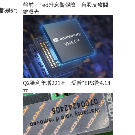
盤前／Fed升息警報降　台股反攻關
都是她
鍵曝光
Q2獲利年增221%　愛普*EPS衝4.18
元！