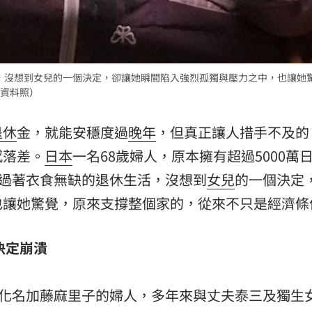
場！
10:30
熱潮
10:00
存款，沒想到女兒的一個決定，卻讓她瞬間陷入強烈孤獨與壓力之中，也讓她
15
資料照）
退休
金，就能安穩度過
晚年
，但真正讓人措手不及的
感落差。
日本
一名68歲婦人，原本擁有超過5000萬
夫過著衣食無缺的退休生活，沒想到
女兒
的一個決定
也讓她驚覺，原來支撐整個家的，從來不只是經濟條
決定崩潰
》報導，化名加藤麻里子的婦人，多年來與丈夫泰三及獨生