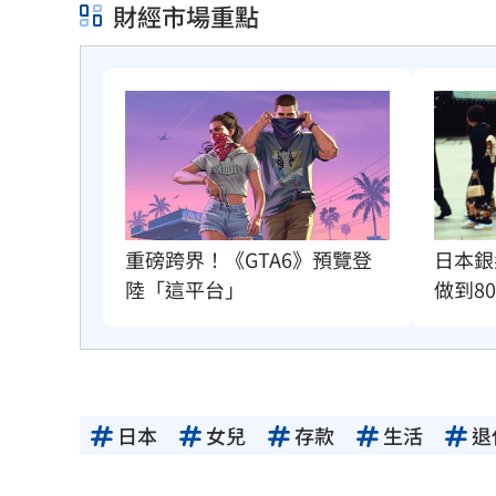
財經市場重點
重磅跨界！《GTA6》預覽登
日本銀
陸「這平台」
做到8
日本
女兒
存款
生活
退