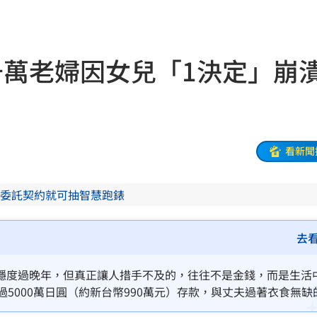
聲了
11:57
11:56
千萬老婦因女兒「1決定」
後盾
11:54
:49
況
11:48
看新聞
往事
11:47
委託契約就可抽智慧跑錶
11:44
35
去
內幕
11:31
穩度過晚年，但真正讓人措手不及的，往往不是金錢，而是生活
5000萬日圓（約新台幣990萬元）存款，與丈夫過著衣食無缺
懷孕
11:27
強烈孤獨與壓力之中，也讓她驚覺，原來支撐整個家的，從來不