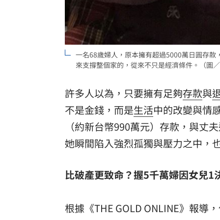
「拍片人的多重宇宙」職涯論壇9/12登
8國球員齊聚高雄 Formosa 7s掀足球
一名68歲婦人，原本擁有超過5000萬日圓
理想混蛋號召粉絲跨海追星吃美食！
18:
來支撐整個家的，從來不只是經濟條件。（圖／
許多人以為，只要擁有足夠
存款
與
不是金錢，而是
生活
中的改變與情
（約新台幣990萬元）存款，與丈
她瞬間陷入強烈孤獨與壓力之中，
比破產更致命？握5千萬婦因女兒1
根據《THE GOLD ONLINE