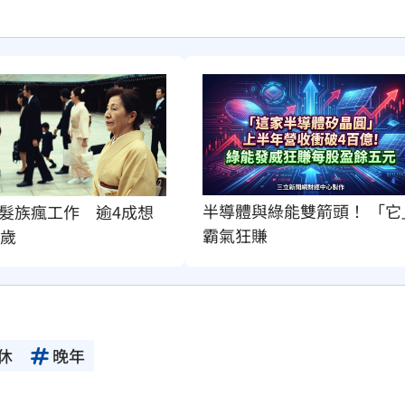
半導體與綠能雙箭頭！ 「它
髮族瘋工作　逾4成想
霸氣狂賺
0歲
休
晚年