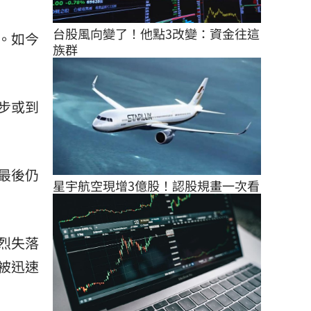
台股風向變了！他點3改變：資金往這
。如今
族群
步或到
最後仍
星宇航空現增3億股！認股規畫一次看
烈失落
被迅速