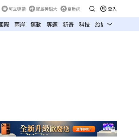
阿立導讀
寶島神很大
富房網
登入
國際
兩岸
運動
專題
新奇
科技
旅遊
汽車
寵物