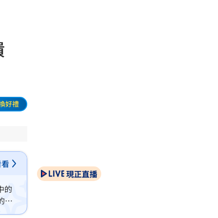
崩潰
換好禮
看看
現正直播
中的
的退
只是