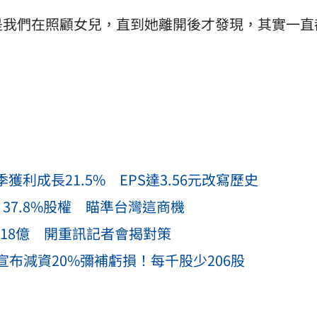
是我們在照顧女兒，直到她離開後才發現，其實一直
利成長21.5% EPS達3.56元改寫歷史
」37.8%股權 瞄準台灣這商機
18億 開重訊記者會揭對策
宣布減資20%彌補虧損！每千股少206股