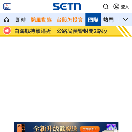
登入
即時
颱風動態
台股怎投資
國際
熱門
影音
L崩
白海豚持續逼近 公路局預警封閉2路段
新／肥