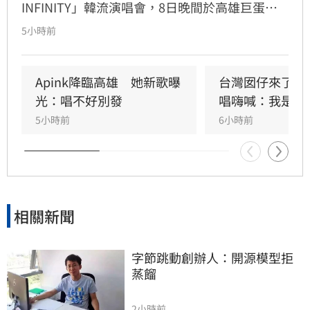
INFINITY」韓流演唱會，8日晚間於高雄巨蛋熱
力開唱，集結NEWBEAT、FLARE U、CRAVITY、
5小時前
Apink及HIGHLIGHT五組人氣韓星，從新生代團
體到韓流經典代表接力登台，滿場粉絲高舉手燈
熱情應援，尖叫與歡呼聲一路未停，最後由
Apink降臨高雄　她新歌曝
台灣囡仔來了　
HIGHLIGHT壓軸接管舞台，將現場氣氛推向最高
光：唱不好別發
唱嗨喊：我是誰
潮。
5小時前
6小時前
相關新聞
字節跳動創辦人：開源模型拒
蒸餾
2小時前