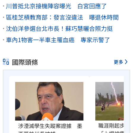
川普抵北京接機陣容曝光 白宮回應了
區桂芝槓教育部：發言沒違法 曝退休時間
沈伯洋參選台北市長！蘇巧慧曬合照力挺
車內1物害一半車主罹血癌 專家示警了
國際頭條
更多
職涯剛起步　2
涉湮滅學生失蹤案證據　墨