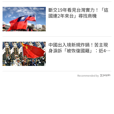
斷交19年看見台灣實力！「這
國連2年來台」尋找商機
中國出入境新規炸鍋！苦主現
身淚訴「被恢復國籍」：近4億
資產權停擺
Recommended by