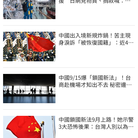
援 日網見物資、捐款喊：給
台灣統治算了
中國出入境新規炸鍋！苦主現
身淚訴「被恢復國籍」：近4億
資產全停擺
中國9/15爆「鎖國新法」！台
商赴機場才知出不去 秘密邊控
合法化
中國鎖國新法9月上路！她示警
3大恐怖後果：台灣人別以為是
隔岸觀火