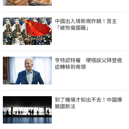
中國出入境新規炸鍋！苦主
「被恢復國籍」
亨特認特權　哽咽談父拜登癌
症轉移到骨頭
到了機場才知出不去！中國爆
鎖國新法