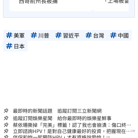
「上場被雷劈
西哥前州長被捕
美軍
川普
習近平
台灣
中國
日本
最即時的新聞話題 追蹤訂閱三立新聞網
追蹤訂閱娛樂星聞 給你最即時的娛樂星鮮事
蔡依珊撕掉「完美」標籤！認了我也會崩潰：傷口終究
會癒合
立即諮詢HPV！是對自己健康最好的投資，把握現在不
PR
嫌晚！
伴侶和妳一起預防HPV，才有資格說愛妳！
PR