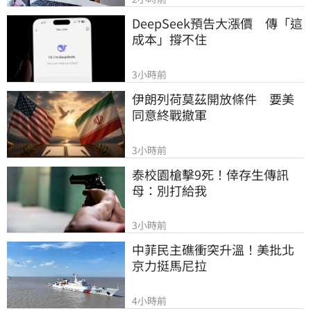
DeepSeek預告大漲價　傳「這
成本」撐不住
3小時前
伊朗列荷莫茲開放條件　要美
同意終戰撤軍
3小時前
泰校園槍擊9死！倖存生傳訊
母：別打給我
3小時前
中菲民主礁衝突升溫！美批北
京力挺馬尼拉
4小時前