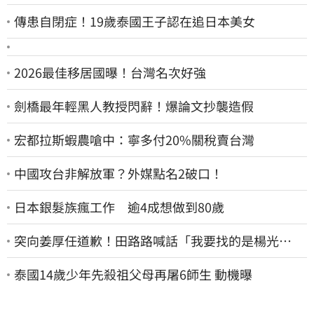
傳患自閉症！19歲泰國王子認在追日本美女
2026最佳移居國曝！台灣名次好強
劍橋最年輕黑人教授閃辭！爆論文抄襲造假
宏都拉斯蝦農嗆中：寧多付20%關稅賣台灣
中國攻台非解放軍？外媒點名2破口！
日本銀髮族瘋工作 逾4成想做到80歲
突向姜厚任道歉！田路路喊話「我要找的是楊光
友」：當時太衝動
泰國14歲少年先殺祖父母再屠6師生 動機曝