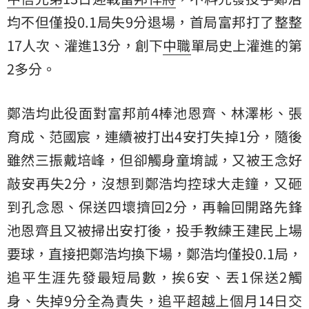
均
不但僅投0.1局失9分退場，首局富邦打了整整
17人次、灌進13分，創下
中職
單局史上灌進的第
2多分。
鄭浩均此役面對富邦前4棒池恩齊、林澤彬、張
育成、范國宸，連續被打出4安打失掉1分，隨後
雖然三振戴培峰，但卻觸身童堉誠，又被王念好
敲安再失2分，沒想到鄭浩均控球大走鐘，又砸
到孔念恩、保送四壞擠回2分，再輪回開路先鋒
池恩齊且又被掃出安打後，投手教練王建民上場
要球，直接把鄭浩均換下場，鄭浩均僅投0.1局，
追平生涯先發最短局數，挨6安、丟1保送2觸
身、失掉9分全為責失，追平超越上個月14日交