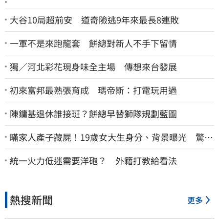
大谷10局超前安 道奇險逃9年來最長8連敗
一軍不是來跑龍套 餅總對新人不手下留情
獨／河北彩花現身味全主場 傳想來台發展
初來富邦最熟張育成 瑪帝斯：打電玩用過
陳鏞基退休誰接班？餅總早替獅隊規劃藍圖
瞞家人產子藏屍！19歲女大生身分、背景曝光 驚見
「產檢紀錄全空白」
統一火力低迷需要洋砲？ 外籍打教給看法
熱搜新聞
更多