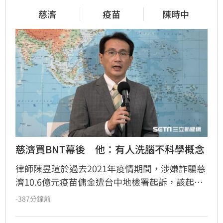
慈濟
疫苗
陳時中
慈濟買BNT幕後　他：有人洗腦不科學概念
律師陳昱瑄於過去2021年疫情期間，涉嫌詐騙慈
濟10.6億元疫苗傭金遭台中地檢署起訴，該起事
件也引外界熱議。對此，前立委鄭運鵬今（9）
-387分鐘前
日發文指出，「當年的狀況是有一群人集體計畫
性地在台灣洗腦2個非科學觀念。」