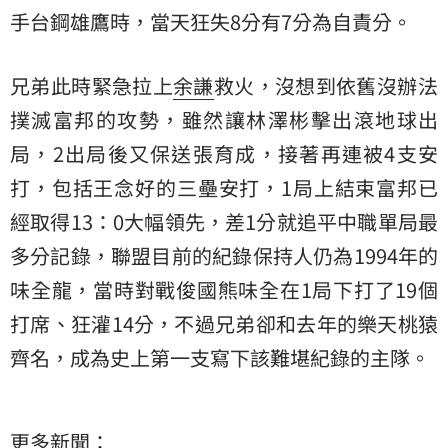
手台鋼雄鷹時，當天狂失8分有7分為自責分。
兄弟此時緊急拉上
余謙
救火，沒想到依舊沒辦法
撲滅富邦的攻勢，雖然讓林澤彬擊出滾地球出
局，2出局後又保送張育成，接著再連被4支安
打，包括王念好的三壘安打，1局上結束富邦已
經取得13：0大幅領先，差1分就追平中職單局最
多分記錄，聯盟目前的紀錄保持人仍為1994年的
味全龍，當時對戰俊國熊味全在1局下打了19個
打席、狂灌14分，不過兄弟卻和去年的樂天桃猿
齊名，成為史上第一支寫下該難堪紀錄的主隊。
更多新聞：