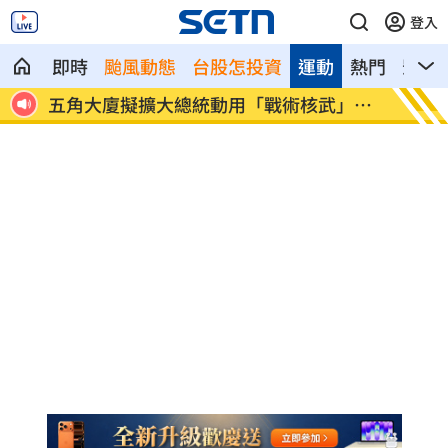
登入
即時
颱風動態
台股怎投資
運動
熱門
影音
用「戰術核武」彈
歐力士首位92號選手 陳睦衡轉正
史