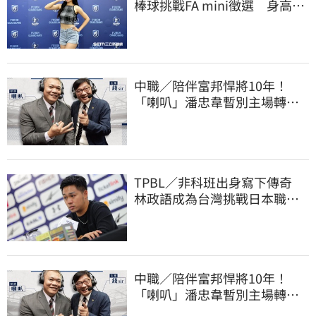
棒球挑戰FA mini徵選 身高
173竟成應援劣勢
中職／陪伴富邦悍將10年！
「喇叭」潘忠韋暫別主場轉
播 感性發聲了
TPBL／非科班出身寫下傳奇
林政語成為台灣挑戰日本職籃
教練第一人
中職／陪伴富邦悍將10年！
「喇叭」潘忠韋暫別主場轉
播 感性發聲了