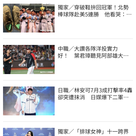
獨家／穿破鞋拚回冠軍！北勢
棒球隊赴美5連勝 他看哭：台
灣囡仔的韌性
中職／大讚各隊洋投實力
好！ 葉君璋聽見阿部雄大被
註銷好吃驚
日職／林安可7月3成打擊率4轟
卻突遭抹消 日媒爆下二軍背
後原因
獨家／「排球女神」十一跨界