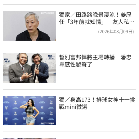
獨家／田路路晚景淒涼！姜厚
任「3年前就知情」 友人私下
援助內幕曝光
(2026年08月09日)
暫別富邦悍將主場轉播　潘忠
韋感性發聲了
獨／身高173！排球女神十一挑
戰mini徵選