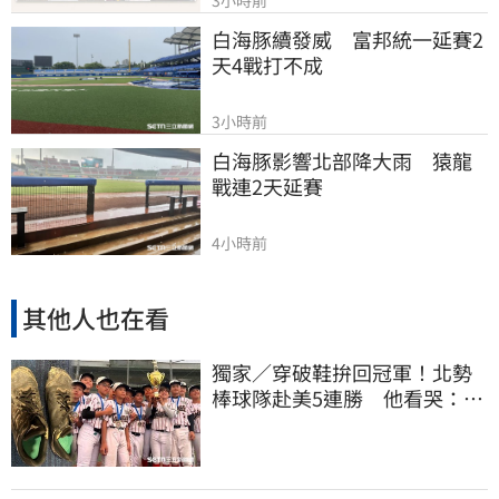
3小時前
白海豚續發威　富邦統一延賽2
天4戰打不成
3小時前
白海豚影響北部降大雨　猿龍
戰連2天延賽
4小時前
其他人也在看
獨家／穿破鞋拚回冠軍！北勢
棒球隊赴美5連勝 他看哭：台
灣囡仔的韌性