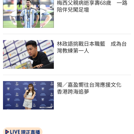
梅西父親病逝享壽68歲　一路
陪伴兒闖足壇
林政語挑戰日本職籃　成為台
灣教練第一人
獨／嘉盈嚮往台灣應援文化　
香港跨海追夢
現正直播