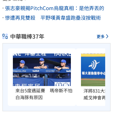
張志豪親揭PitchCom烏龍真相：是他弄丟的
慘遭再見雙殺 平野嘆黃韋盛跑壘沒按戰術
中華職棒37年
更多
來台5度遇延賽　瑪帝斯不怕
洋將831大限
白海豚有原因
威戈神會再試