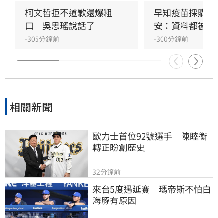
柯文哲拒不道歉還爆粗
早知疫苗採購困
口　吳思瑤說話了
安：資料都被塗
-305分鐘前
-300分鐘前
相關新聞
歐力士首位92號選手　陳睦衡
轉正盼創歷史
32分鐘前
來台5度遇延賽　瑪帝斯不怕白
海豚有原因