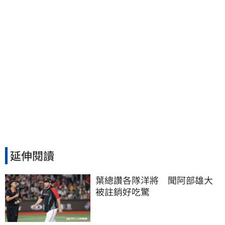
延伸閱讀
葉總讚各隊洋將　聞阿部雄大
被註銷好吃驚