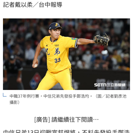
記者戴以柔／台中報導
中職37年例行賽，中信兄弟先發投手鄭浩均。（圖／記者劉彥池
攝影）
[廣告] 請繼續往下閱讀…
中信兄弟
13日迎戰
富邦悍將
，不料先發投手
鄭浩