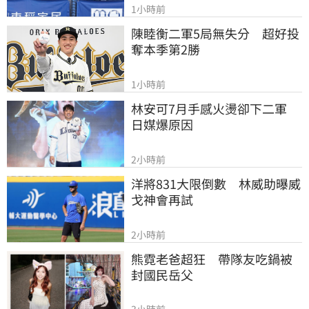
1小時前
陳睦衡二軍5局無失分　超好投
奪本季第2勝
1小時前
林安可7月手感火燙卻下二軍　
日媒爆原因
2小時前
洋將831大限倒數　林威助曝威
戈神會再試
2小時前
熊霓老爸超狂　帶隊友吃鍋被
封國民岳父