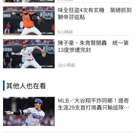
味全狂盜4次有玄機　葉總抓到
獅帝芬這點
9小時前
陳子豪、朱育賢開轟　統一第
13度慘遭完封
10小時前
其他人也在看
MLB／大谷翔平炸同鄉！道奇
生涯29支首打席轟只輸這隊
友 一棒締3里程碑