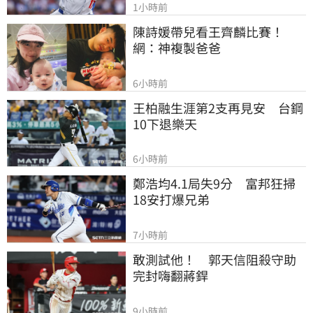
1小時前
陳詩媛帶兒看王齊麟比賽！
網：神複製爸爸
6小時前
王柏融生涯第2支再見安　台鋼
10下退樂天
6小時前
鄭浩均4.1局失9分　富邦狂掃
18安打爆兄弟
7小時前
敢測試他！　郭天信阻殺守助
完封嗨翻蔣銲
9小時前