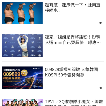
超有感！起床做一下，肚肉直
接縮水！
PR
獨家／姐姐是悍將鐵粉！彤玥
入選mini自己哭超慘 曝應援
練到失眠
009829掌握AI關鍵 大華韓國
KOSPI 50今強勢開募
PR
TPVL／3Q啦啦隊小魔女、總監