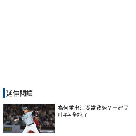
延伸閱讀
為何重出江湖當教練？王建民
吐4字全說了