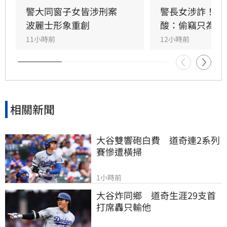
提款卡，直到被警方通知到案說明才向父母詢
警大同窗子女皆涉刑案　
警長女涉詐！基
問。對於自己爸媽是警察，結果還被詐騙，感到
波麗士形象重創
酸：偷竊只為見
非常自責，身心大受打擊。
11小時前
12小時前
相關新聞
大谷雙響砲白費　道奇連2系列
賽慘遭橫掃
1小時前
大谷炸同鄉　道奇生涯29支首
打席轟只輸他