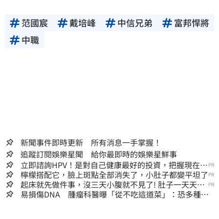
范國宸
戴培峰
中信兄弟
富邦悍將
中職
新聞事件即時更新 所有消息一手掌握！
追蹤訂閱娛樂星聞 給你最即時的娛樂星鮮事
立即諮詢HPV！是對自己健康最好的投資，把握現在不
PR
嫌晚！
檸檬搭配它，臉上斑點全部消失了，小肚子都變平坦了
PR
起床就先做件事，沒三天小腹就不見了! 肚子一天天變
PR
小！
易損傷DNA 腫瘤科醫曝「從不吃這道菜」：恐多種癌
上身