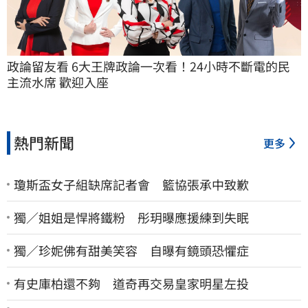
政論留友看 6大王牌政論一次看！24小時不斷電的民
主流水席 歡迎入座
熱門新聞
更多
瓊斯盃女子組缺席記者會 籃協張承中致歉
獨／姐姐是悍將鐵粉 彤玥曝應援練到失眠
獨／珍妮佛有甜美笑容 自曝有鏡頭恐懼症
有史庫柏還不夠 道奇再交易皇家明星左投