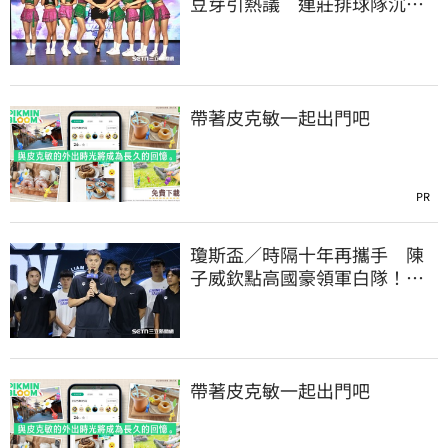
豆芽引熱議 連莊排球隊沉默6
天發聲了
帶著皮克敏一起出門吧
PR
瓊斯盃／時隔十年再攜手 陳
子威欽點高國豪領軍白隊！關
鍵原因曝光
帶著皮克敏一起出門吧