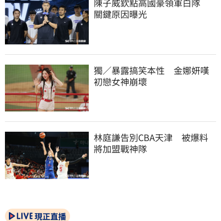
陳子威欽點高國豪領軍白隊　
關鍵原因曝光
獨／暴露搞笑本性　金娜妍嘆
初戀女神崩壞
林庭謙告別CBA天津　被爆料
將加盟戰神隊
現正直播