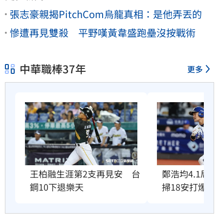
張志豪親揭PitchCom烏龍真相：是他弄丟的
慘遭再見雙殺 平野嘆黃韋盛跑壘沒按戰術
中華職棒37年
更多
王柏融生涯第2支再見安　台
鄭浩均4.1局
鋼10下退樂天
掃18安打爆兄