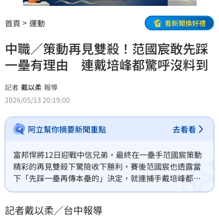
首頁
運動
看新聞換好禮
中職／策動再見雙殺！范國宸敢先踩
一壘有理由 連戴培峰都驚呼沒料到
記者
戴以柔
報導
2026/05/13 20:19:00
阿立幫你摘要新聞重點
去看看
富邦悍將12日迎戰中信兄弟，最終在一壘手范國宸策動
精彩的再見雙殺下驚險收下勝利，賽後范國宸也透露當
下「先踩一壘再傳本壘的」決定，就連捕手戴培峰都表
示，在那麼劍拔駑張的情勢下，大部分野手可能會保守
抓1個出局數，直呼那范國宸的做法很大膽。
記者戴以柔／台中報導