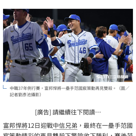
中職37年例行賽，富邦悍將一壘手范國宸策動再見雙殺。（圖／
記者劉彥池攝影）
[廣告] 請繼續往下閱讀…
富邦悍將
12日迎戰
中信兄弟
，最終在一壘手
范國
宸
策動精彩的再見雙殺下驚險收下勝利，賽後范