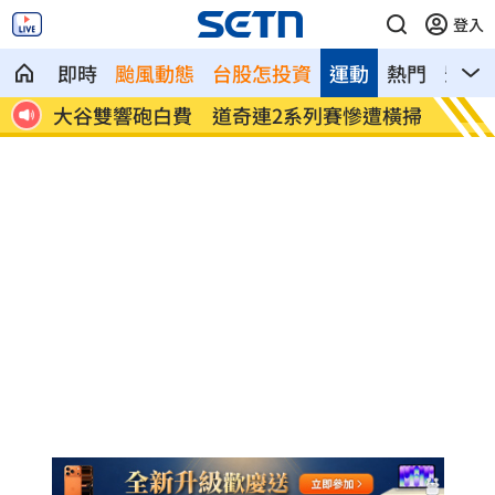
登入
即時
颱風動態
台股怎投資
運動
熱門
影音
帳掀
大谷雙響砲白費 道奇連2系列賽慘遭橫掃
傘兵6
傳