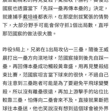
國宸也透露當下「先踩一壘再傳本壘的」決定，
就連捕手
戴培峰
都表示，在那麼劍拔駑張的情勢
下，大部分野手可能會保守抓1個出局數，直呼
那范國宸的做法很大膽。
昨役9局上，兄弟在1出局攻佔一三壘，隨後王威
晨打出一壘方向滾地球，范國宸接到後先自踩一
壘，再回傳本壘成功觸殺黃韋盛，用再見雙殺結
束比賽，范國宸坦言當下球來的很快，不過自己
有注意到三壘跑者可能是為了要避免平飛球變雙
殺，所以沒有離壘很遠，再加上游擊手的站位比
較靠三壘，怕傳向二壘會來不及，直接就果斷把
球往本壘送，他也笑說沒有想到這個球會被外界