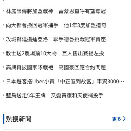
林庭謙傳將加盟戰神 雷蒙恩直呼有望奪冠
向大都會換回冠軍捕手 他1年3度加盟道奇
攻城獅延攬迪亞洛 聯手德魯挑戰冠軍寶座
教士送2農場前10大物 巨人售出賽揚左投
高興再披國家隊戰袍 高國豪回應合約問題
日本遊客搭Uber小黃「中正區到故宮」車資3000
元…嚇傻：都沒心情逛了
藍鳥送走5年王牌 又變買家和天使補投手
熱搜新聞
更多