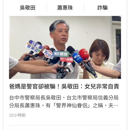
吳敬田
蕭惠珠
詐騙
爸媽是警官卻被騙！吳敬田：女兒非常自責
台中市警察局長吳敬田、台北市警察局信義分局
分局長蕭惠珠，有「警界神仙眷侶」之稱，夫妻
倆的掌上明珠竟捲入詐騙案遭判刑5月。吳敬田
10小時前
今(5)日出面澄清，女兒因年輕、社會經驗不足，
誤信詐騙集團廣告、話術，為幫朋友借錢才寄出