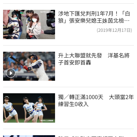
涉地下匯兌判刑1年7月！「白
狼」張安樂兒媳王姝茵北檢報
到、今發監執行
(2019年12月17日)
升上大聯盟就先發　洋基名將
子首安即首轟
獨／轉正滿1000天　大頭當2年
練習生0收入