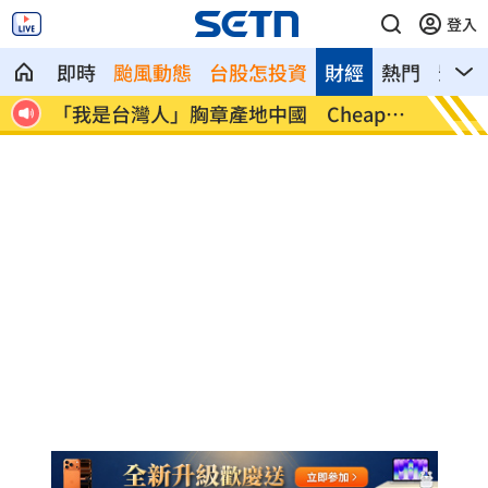
登入
即時
颱風動態
台股怎投資
財經
熱門
影音
」胸章產地中國 Cheap酸
他曝風雨現況、問蔣萬安：
哪？