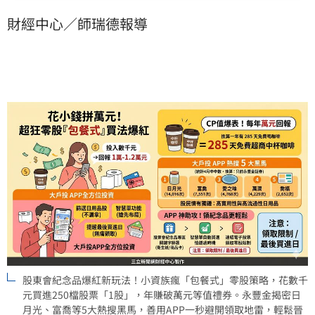
意最後買進日與領取限制，善用大戶投APP的紀念品專
財經中心／師瑞德報導
區與電子投票功能，即可輕鬆避開領取地雷。此外，符
合資格者掃碼再送200元股票禮品卡，助攻股民打造超
高CP值的被動收入。
股東會紀念品爆紅新玩法！小資族瘋「包餐式」零股策略，花數千
元買進250檔股票「1股」，年賺破萬元等值禮券。永豐金揭密日
月光、富喬等5大熱搜黑馬，善用APP一秒避開領取地雷，輕鬆晉