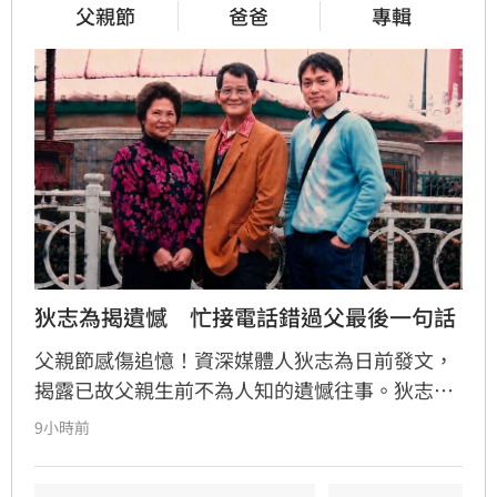
父親節
爸爸
專輯
狄志為揭遺憾　忙接電話錯過父最後一句話
父親節感傷追憶！資深媒體人狄志為日前發文，
揭露已故父親生前不為人知的遺憾往事。狄志為
透露，父親一生以海為家，兩人相處時間極少，
9小時前
甚至錯過他的婚禮。直到父親罹患胃癌末期，才
坦承當年曾悄悄現身婚宴現場，因愧對家人只敢