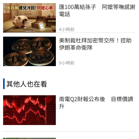
匯100萬給孫子　阿嬤等嘸感謝
電話
4小時前
美制裁杜拜加密幣交所！控助
伊朗革命衛隊
9小時前
其他人也在看
南電Q2財報公布後 目標價調
升