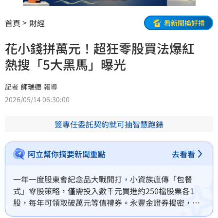
首頁
財經
看新聞換好禮
花小錢拼萬元！超狂零股買法爆紅
熱搜「5大黑馬」曝光
記者
師瑞德
報導
2026/05/14 06:30:00
簽專任委託契約就可抽智慧跑錶
阿立幫你摘要新聞重點
去看看
一年一度股東會紀念品大戰開打，小資族瘋傳「包餐
式」零股策略，僅需投入數千元買進約250檔股票各1
股，每年可領取破萬元等值禮券。永豐金證券揭密，日
月光、富喬、愛之味等5大個股為熱搜黑馬。投資人應注