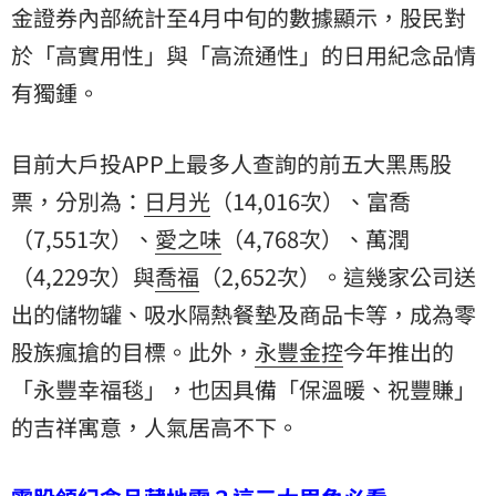
金證券
內部統計至4月中旬的數據顯示，股民對
於「高實用性」與「高流通性」的日用紀念品情
有獨鍾。
目前大戶投APP上最多人查詢的前五大黑馬股
票，分別為：
日月光
（14,016次）、富喬
（7,551次）、
愛之味
（4,768次）、萬潤
（4,229次）與
喬福
（2,652次）。這幾家公司送
出的儲物罐、吸水隔熱餐墊及商品卡等，成為零
股族瘋搶的目標。此外，
永豐金控
今年推出的
「永豐幸福毯」，也因具備「保溫暖、祝豐賺」
的吉祥寓意，人氣居高不下。