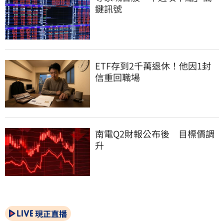
鍵訊號
ETF存到2千萬退休！他因1封
信重回職場
南電Q2財報公布後　目標價調
升
現正直播