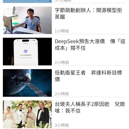
字節跳動創辦人：開源模型拒
蒸餾
1小時前
DeepSeek預告大漲價　傳「這
成本」撐不住
2小時前
低軌衛星王者　昇達科新目標
價
2小時前
台玻夫人稱長子2原因逝　兒媳
嗆：我不信
3小時前