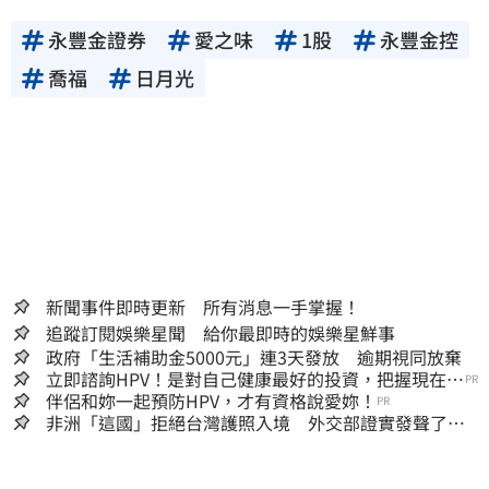
永豐金證券
愛之味
1股
永豐金控
喬福
日月光
新聞事件即時更新 所有消息一手掌握！
追蹤訂閱娛樂星聞 給你最即時的娛樂星鮮事
政府「生活補助金5000元」連3天發放 逾期視同放棄
立即諮詢HPV！是對自己健康最好的投資，把握現在不
PR
嫌晚！
伴侶和妳一起預防HPV，才有資格說愛妳！
PR
非洲「這國」拒絕台灣護照入境 外交部證實發聲了：
持續交涉聯繫