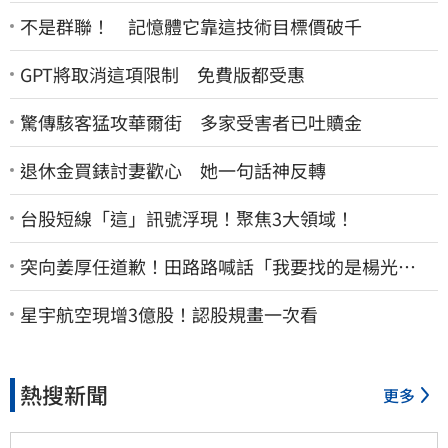
不是群聯！ 記憶體它靠這技術目標價破千
GPT將取消這項限制 免費版都受惠
驚傳駭客猛攻華爾街 多家受害者已吐贖金
退休金買錶討妻歡心 她一句話神反轉
台股短線「這」訊號浮現！聚焦3大領域！
突向姜厚任道歉！田路路喊話「我要找的是楊光
友」：當時太衝動
星宇航空現增3億股！認股規畫一次看
熱搜新聞
更多