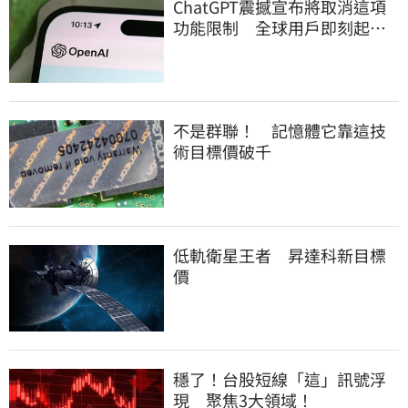
ChatGPT震撼宣布將取消這項
功能限制 全球用戶即刻起
「免費」用到飽
不是群聯！ 記憶體它靠這技
術目標價破千
低軌衛星王者 昇達科新目標
價
穩了！台股短線「這」訊號浮
現 聚焦3大領域！