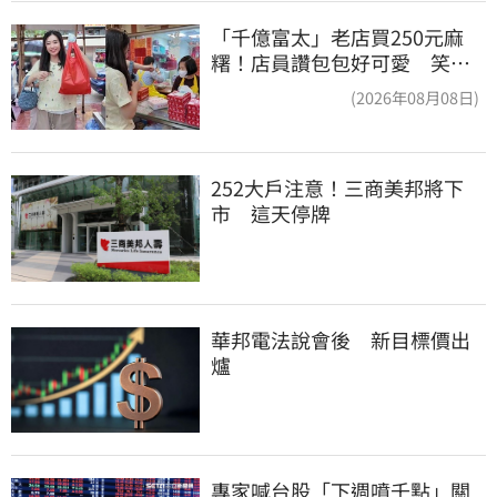
「千億富太」老店買250元麻
糬！店員讚包包好可愛 笑
回：我自己做的
(2026年08月08日)
252大戶注意！三商美邦將下
市　這天停牌
華邦電法說會後　新目標價出
爐
專家喊台股「下週噴千點」關