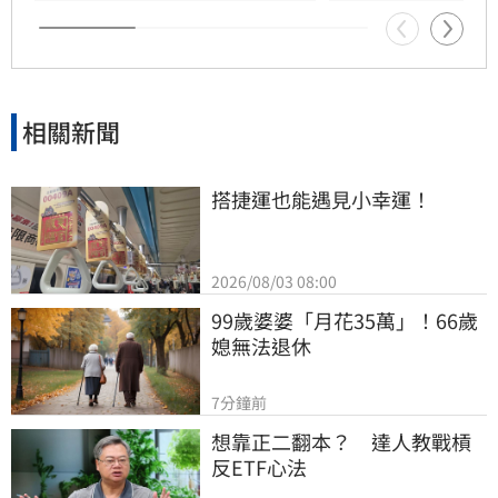
後便陷入永眠。這段錯過的對話成為他20年來心
中最深的遺憾，他以此感嘆，有些電話晚點接沒
關係，但錯過的親情與話語，可能再也無法挽
回，呼籲大眾珍惜身邊親人。
相關新聞
搭捷運也能遇見小幸運！
2026/08/03 08:00
99歲婆婆「月花35萬」！66歲
媳無法退休
7分鐘前
想靠正二翻本？　達人教戰槓
反ETF心法