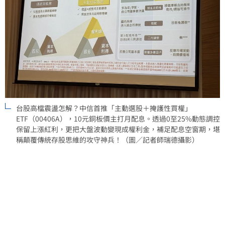
台股高檔震盪怎解？中信首推「主動選股＋掩護性買權」
ETF（00406A），10元銅板價主打月配息。透過0至25%動態調控
保留上漲紅利，更把大盤波動變現成權利金，補足配息空窗期，堪
稱顛覆傳統存股思維的攻守神兵！（圖／記者師瑞德攝影）