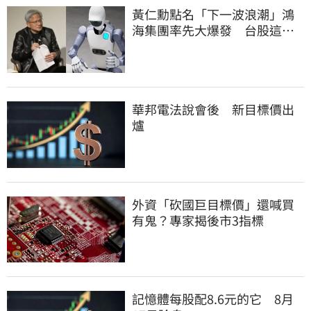
黃仁勳點名「下一波浪潮」鴻
海集團率先大爆發 台股這族
群全面噴出
華邦電法說會後 新目標價出
爐
外資「砍國巨目標價」還喊買
有鬼？專家揭後市3指標
記憶體每股配8.6元的它 8月