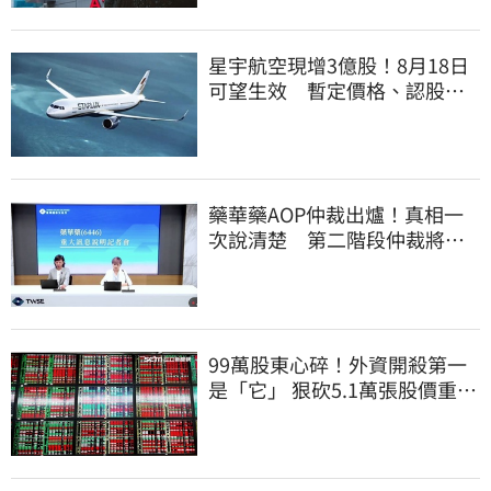
星宇航空現增3億股！8月18日
可望生效 暫定價格、認股規
畫一次看
藥華藥AOP仲裁出爐！真相一
次說清楚 第二階段仲裁將聲
請撤銷
99萬股東心碎！外資開殺第一
是「它」 狠砍5.1萬張股價重挫
近5%