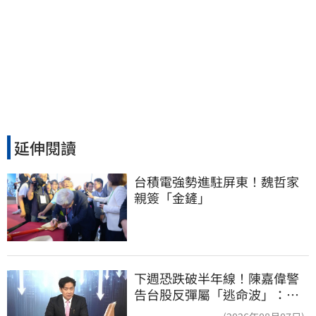
延伸閱讀
台積電強勢進駐屏東！魏哲家
親簽「金鏟」
下週恐跌破半年線！陳嘉偉警
告台股反彈屬「逃命波」：空
頭大屠殺剛開始