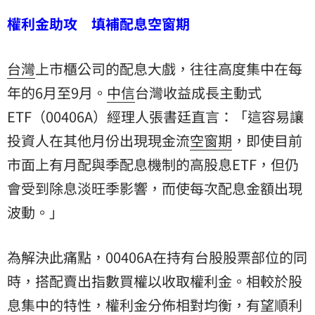
權利金助攻 填補配息空窗期
台灣
上市櫃公司的配息大戲，往往高度集中在每
年的6月至9月。
中信
台灣收益成長主動式
ETF（00406A）經理人張書廷直言：「這容易讓
投資人在其他月份出現現金流
空窗期
，即使目前
市面上有月配與季配息機制的高股息ETF，但仍
會受到除息淡旺季影響，而使每次配息金額出現
波動。」
為解決此痛點，00406A在持有台股股票部位的同
時，搭配賣出指數買權以收取權利金。相較於股
息集中的特性，權利金分佈相對均衡，有望順利