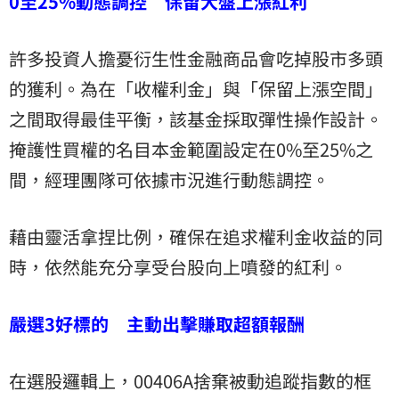
0至25%動態調控 保留大盤上漲紅利
許多投資人擔憂衍生性金融商品會吃掉股市多頭
的獲利。為在「收權利金」與「保留上漲空間」
之間取得最佳平衡，該基金採取彈性操作設計。
掩護性買權的名目本金範圍設定在0%至25%之
間，經理團隊可依據市況進行動態調控。
藉由靈活拿捏比例，確保在追求權利金收益的同
時，依然能充分享受台股向上噴發的紅利。
嚴選3好標的 主動出擊賺取超額報酬
在選股邏輯上，00406A捨棄被動追蹤指數的框