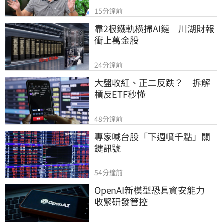
15分鐘前
靠2根鐵軌橫掃AI鏈　川湖財報
衝上萬金股
24分鐘前
大盤收紅、正二反跌？　拆解
槓反ETF秒懂
48分鐘前
專家喊台股「下週噴千點」關
鍵訊號
54分鐘前
OpenAI新模型恐具資安能力　
收緊研發管控