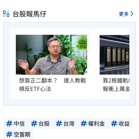
台股報馬仔
更多
想靠正二翻本？　達人教戰
靠2根鐵軌橫掃
槓反ETF心法
報衝上萬金股
中信
台股
台灣
權利金
收益
空窗期