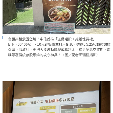
台股高檔震盪怎解？中信首推「主動選股＋掩護性買權」
ETF（00406A），10元銅板價主打月配息。透過0至25%動態調控
保留上漲紅利，更把大盤波動變現成權利金，補足配息空窗期，堪
稱顛覆傳統存股思維的攻守神兵！（圖／記者師瑞德攝影）