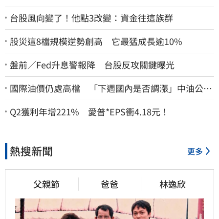
台股風向變了！他點3改變：資金往這族群
股災這8檔規模逆勢創高 它最猛成長逾10%
盤前／Fed升息警報降 台股反攻關鍵曝光
國際油價仍處高檔 「下週國內是否調漲」中油公布
了
Q2獲利年增221% 愛普*EPS衝4.18元！
熱搜新聞
更多
父親節
爸爸
林逸欣