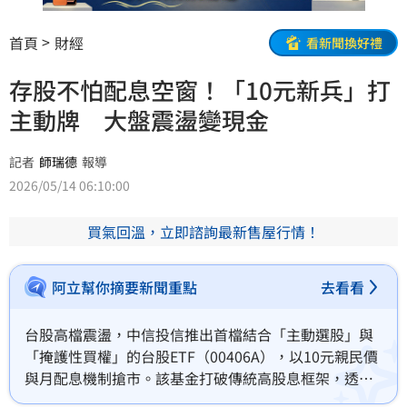
首頁
財經
看新聞換好禮
存股不怕配息空窗！「10元新兵」打
主動牌 大盤震盪變現金
記者
師瑞德
報導
2026/05/14 06:10:00
買氣回溫，立即諮詢最新售屋行情！
阿立幫你摘要新聞重點
去看看
台股高檔震盪，中信投信推出首檔結合「主動選股」與
「掩護性買權」的台股ETF（00406A），以10元親民價
與月配息機制搶市。該基金打破傳統高股息框架，透過0
至25%動態調控，將市場波動轉化為權利金收益，有效