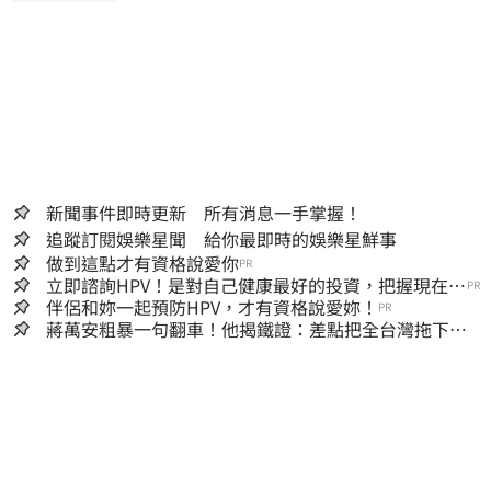
新聞事件即時更新 所有消息一手掌握！
追蹤訂閱娛樂星聞 給你最即時的娛樂星鮮事
做到這點才有資格說愛你
PR
立即諮詢HPV！是對自己健康最好的投資，把握現在不
PR
嫌晚！
伴侶和妳一起預防HPV，才有資格說愛妳！
PR
蔣萬安粗暴一句翻車！他揭鐵證：差點把全台灣拖下水
哪時道歉