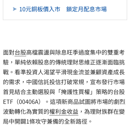
10元銅板價入市 鎖定月配息市場
面對
台股
高檔震盪與除息旺季過度集中的雙重考
驗，單純依賴股息的傳統理財思維正逐漸面臨挑
戰。看準投資人渴望平滑現金流並兼顧資產成長
的需求，中國信託投信打破常規，宣布發行市場
首見結合主動選股與「掩護性買權」策略的台股
ETF（00406A）。這項新商品試圖將市場的劇烈
波動轉化為實質的
權利金
收益
，為理財族群在變
局中開闢1條攻守兼備的全新路徑。