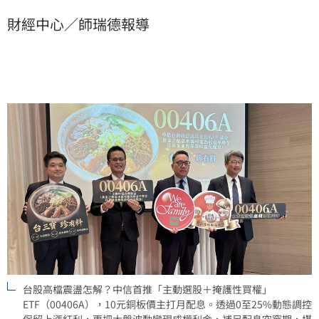
填補除息淡季的現金流空窗期。00406A鎖定好產業、好
財經中心／師瑞德報導
公司與好股價，不僅具備下檔緩衝優勢，更能掌握長線
成長紅利，為投資人在震盪行情中開闢攻守兼備的全新
選擇。
台股高檔震盪怎解？中信首推「主動選股＋掩護性買權」
ETF（00406A），10元銅板價主打月配息。透過0至25%動態調控
保留上漲紅利，更把大盤波動變現成權利金，補足配息空窗期，堪