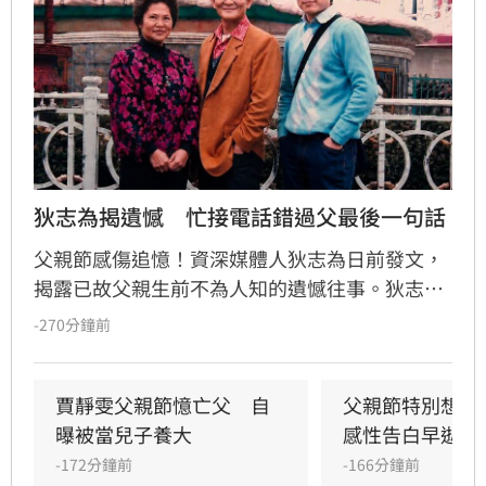
狄志為揭遺憾　忙接電話錯過父最後一句話
父親節感傷追憶！資深媒體人狄志為日前發文，
揭露已故父親生前不為人知的遺憾往事。狄志為
透露，父親一生以海為家，兩人相處時間極少，
-270分鐘前
甚至錯過他的婚禮。直到父親罹患胃癌末期，才
坦承當年曾悄悄現身婚宴現場，因愧對家人只敢
在門外落淚。最讓狄志為心碎的是，當年陪病重
賈靜雯父親節憶亡父　自
父親節特別想他
父親曬太陽時，自己因忙於接工作電話而忽視了
曝被當兒子養大
感性告白早逝父
父親，沒想到那竟是父子最後的相處，父親回房
-172分鐘前
-166分鐘前