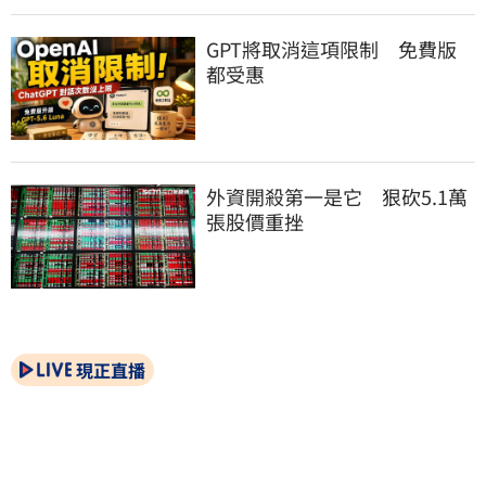
GPT將取消這項限制　免費版
都受惠
外資開殺第一是它　狠砍5.1萬
張股價重挫
現正直播