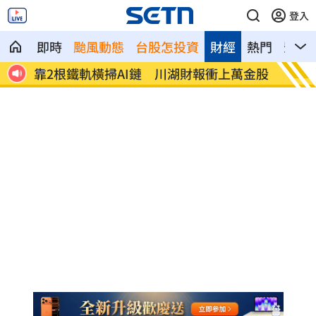
登入
即時
颱風動態
台股怎投資
財經
熱門
影音
下留
靠2根鐵軌橫掃AI鏈 川湖財報衝上萬金股
孫易磊
球