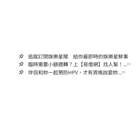
追蹤訂閱娛樂星聞 給你最即時的娛樂星鮮事
臨時需要小額週轉？上【易借網】找人幫！...
PR
伴侶和妳一起預防HPV，才有資格說愛妳...
PR