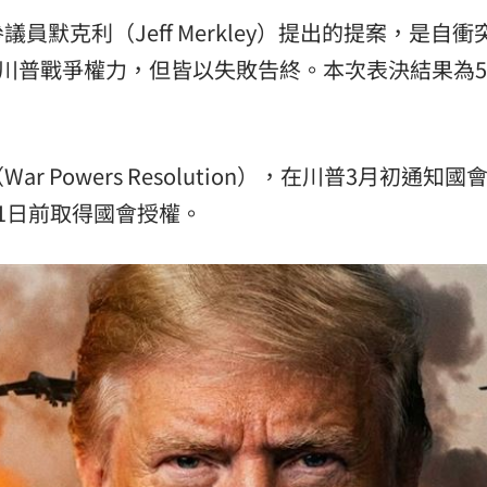
布了
17:14
默克利（Jeff Merkley）提出的提案，是自衝
束川普戰爭權力，但皆以失敗告終。本次表決結果為5
中國
17:11
本州
17:10
Powers Resolution），在川普3月初通知國
翻
17:08
1日前取得國會授權。
成形
12:00
」氣
12:00
場！
10:30