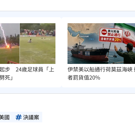
起步　24歲足球員「上
伊禁美以船通行荷莫茲海峽 
劈死」
者罰貨值20%
美國
決議案