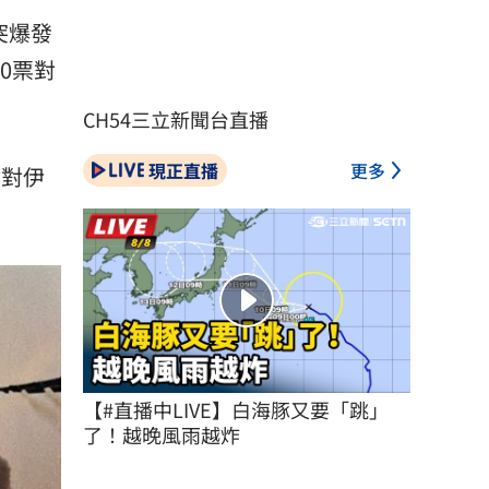
突爆發
0票對
CH54三立新聞台直播
現正直播
更多
會對伊
【#直播中LIVE】白海豚又要「跳」
了！越晚風雨越炸