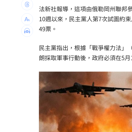
國際油價仍高「下週是否漲價」中油公
法新社報導，這項由俄勒岡州聯邦參議員
10週以來，民主黨人第7次試圖約
為何買疫苗需要掮客？新北議員：又是
49票。
颱風昌鴻撲向日本 恐從東北登陸穿越
民主黨指出，根據「戰爭權力法」（War 
百味人生演員合體 頑皮世界父親節嗨
朗採取軍事行動後，政府必須在5月
台灣彩券開獎直播中
20:31
LIVE三立+24小時直播
15:27
三立iNEWS新聞台線上直播
18:00
商場戰國來臨 台中「頂奢大道」逐漸
台彩父親節推新刮刮樂千萬頭獎超「爸
「拍片人的多重宇宙」職涯論壇9/12登