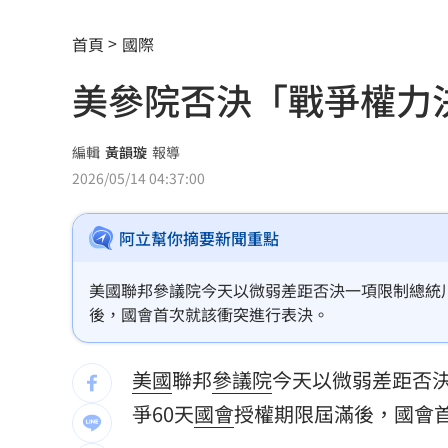
林佳龍：熊本震災台灣捐款已逾2億
17:3
首頁
國際
日本防衛預算創新高 擬編列8.9兆日圓
美參院否決「戰爭權力
翰霖苦茶油苯駢芘不合格 新北：已下
白海豚逼近！宜蘭路樹被吹斷
17:27
編輯
黃韻璇
報導
2026/05/14 04:37:00
總預算200多案保留 藍：盼大幅收斂爭
阿立幫你摘要新聞重點
白海豚強風襲台！淡江大橋今晚21時封
伊朗戰爭無解 美最高將領私下盤算曝
美國聯邦參議院今天以微弱差距否決一項限制總統
後，國會首次就該衝突進行表決。
漢光42／驗證即修即戰能力 展現後勤
美國
聯邦
參議院
今天以微弱差距否
川普提名布蘭希任司法部長 獲凱西迪
爭60天
國會
授權期限屆滿後，國會
斷交19年看見台灣實力！這國來台尋找