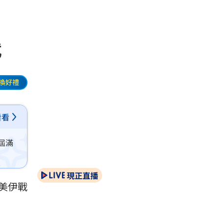
武
換好禮
看看
屆滿
現正直播
美伊戰