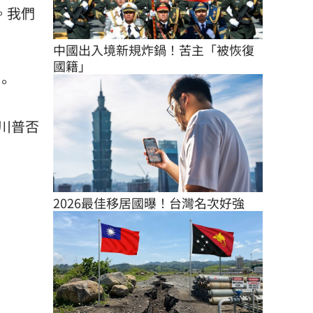
。我們
中國出入境新規炸鍋！苦主「被恢復
國籍」
。
川普否
2026最佳移居國曝！台灣名次好強