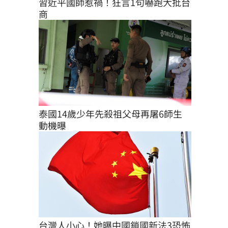
習近平國師惹禍！狂言1句嚇跑大批台
商
泰國14歲少年先殺祖父母再屠6師生 
動機曝
台灣人小心！她曝中國鎖國新法3恐怖