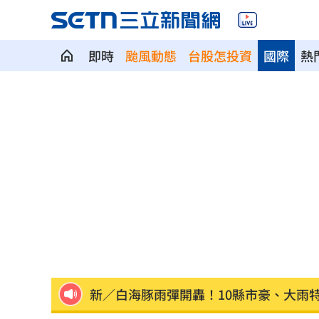
即時
颱風動態
台股怎投資
國際
熱
健保砸68.8億元！「這福利」最快9月上
NBA灰熊前鋒克拉克死因出爐：毒品意
四國賽看見各路好手 張趙紘把握一軍
繼《角頭》新作 49歲黃騰浩搭魏蔓演
車佳元錄音曝光 嗆能讓李昇基、泰民
新／白海豚雨彈開轟！10縣市豪、大雨