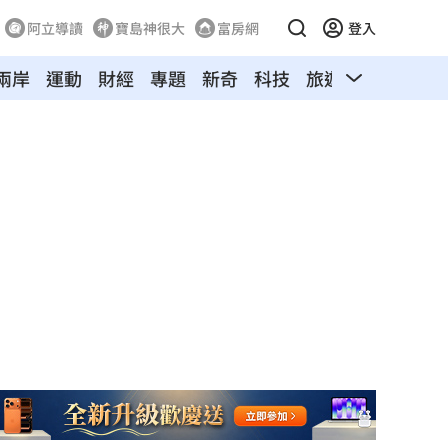
阿立導讀
寶島神很大
富房網
登入
兩岸
運動
財經
專題
新奇
科技
旅遊
汽車
寵物