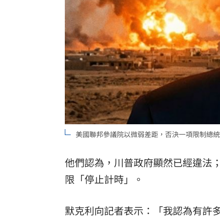
8國球員齊聚高雄 Formosa 7s掀足球
理想混蛋號召粉絲跨海追星吃美食！
18:
美國聯邦參議院以微弱差距，否決一項限制總統川
他們認為，川普政府顯然已經違法
限「停止計時」。
默克利向記者表示：「我認為有許