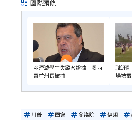
國際頭條
職涯剛
涉湮滅學生失蹤案證據　墨西
場被雷
哥前州長被捕
川普
國會
參議院
伊朗