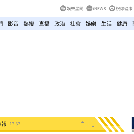
娛樂星聞
iNEWS
祝你健康
門
影音
熱搜
直播
政治
社會
娛樂
生活
健康
路
17:36
外
17:36
機會
17:35
夫妻
17:34
死
17:34
特報
17:32