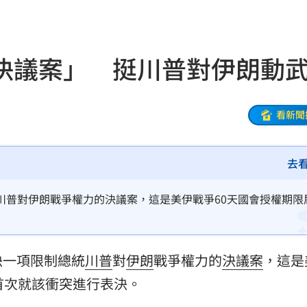
1
17:30
決議案」 挺川普對伊朗動
架
17:27
看新聞
議
17:24
去
車道
17:24
光
17:22
川普對伊朗戰爭權力的決議案，這是美伊戰爭60天國會授權期限
支援
17:19
決一項限制總統
川普
對
伊朗
戰爭權力的
決議案
，這是
力挺
17:17
首次就該衝突進行表決。
商機
17:17