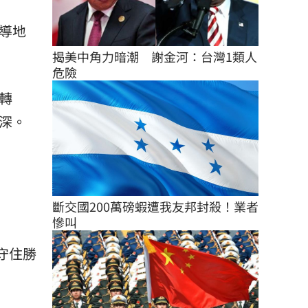
導地
揭美中角力暗潮　謝金河：台灣1類人
危險
轉
深。
斷交國200萬磅蝦遭我友邦封殺！業者
慘叫
守住勝