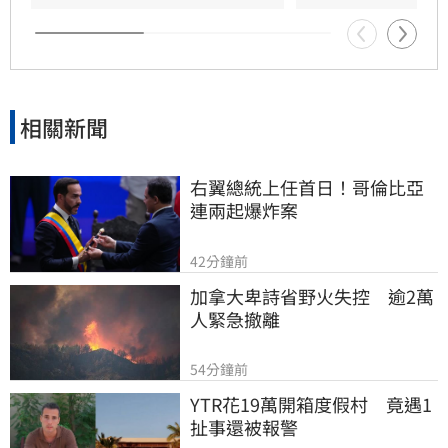
是這樣，所以今天有放、今天沒有放。他呼籲，
還是很希望說能夠有一些比
相關新聞
右翼總統上任首日！哥倫比亞
連兩起爆炸案
42分鐘前
加拿大卑詩省野火失控　逾2萬
人緊急撤離
54分鐘前
YTR花19萬開箱度假村　竟遇1
扯事還被報警