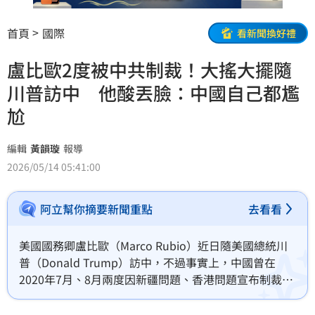
首頁
國際
看新聞換好禮
盧比歐2度被中共制裁！大搖大擺隨
川普訪中 他酸丟臉：中國自己都尷
尬
編輯
黃韻璇
報導
2026/05/14 05:41:00
阿立幫你摘要新聞重點
去看看
美國國務卿盧比歐（Marco Rubio）近日隨美國總統川
普（Donald Trump）訪中，不過事實上，中國曾在
2020年7月、8月兩度因新疆問題、香港問題宣布制裁盧
比歐，禁止入境，如今盧比歐卻能順利踏上中國土地引
發關注。中國民運人士王丹就直言，「替中國政府尷