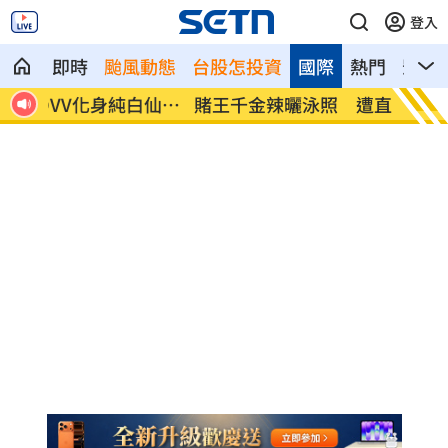
登入
即時
颱風動態
台股怎投資
國際
熱門
影音
白仙女
賭王千金辣曬泳照 遭直擊1幕破婚變傳聞
女大生
因