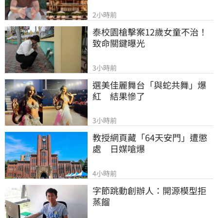
2小時前
泰校園槍擊案12歲女童不治！
致命關鍵曝光
3小時前
選美佳麗舞台「與蛇共舞」爆
紅　結果慘了
3小時前
教授網頁藏「64天安門」遭懲
處　日媒嗆爆
4小時前
字節跳動創辦人：開源模型拒
蒸餾