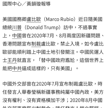
國際中心／黃韻璇報導
尬，這個世界上能把中共逼成這樣的，只有美國」。
美國國務卿
盧比歐
（Marco Rubio）近日隨美國
總統
川普
（Donald Trump）訪中，不過事實
上，
中國
曾在2020年7月、8月兩度因新疆問題、
香港問題宣布
制裁
盧比歐，禁止入境，如今盧比
歐卻能順利踏上中國土地引發關注。中國民運人
士
王丹
就直言，「替中國政府尷尬，這個世界上
能把
中共
逼成這樣的，只有美國」。
中國外交部曾在2020年7月宣布制裁盧比歐，時
任發言人華春瑩稱新疆事務純屬中國內政，美方
沒有權利、沒有資格橫加干涉；2020年8月中國