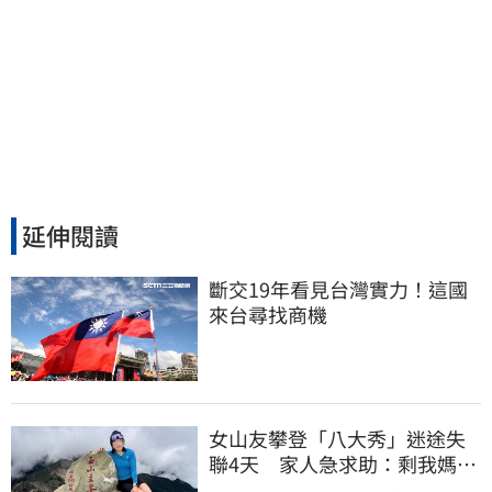
延伸閱讀
斷交19年看見台灣實力！這國
來台尋找商機
女山友攀登「八大秀」迷途失
聯4天 家人急求助：剩我媽還
沒找到