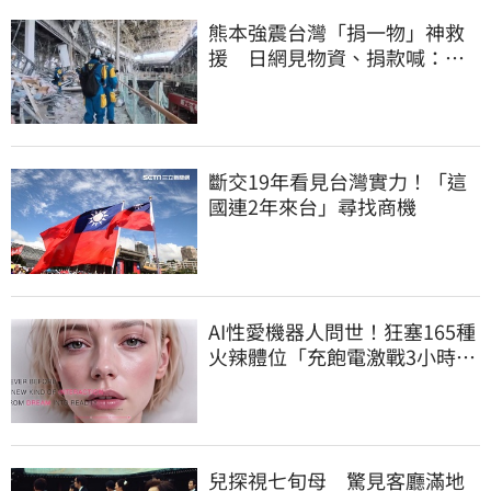
熊本強震台灣「捐一物」神救
援 日網見物資、捐款喊：給
台灣統治算了
斷交19年看見台灣實力！「這
國連2年來台」尋找商機
AI性愛機器人問世！狂塞165種
火辣體位「充飽電激戰3小時」
售價曝
兒探視七旬母 驚見客廳滿地