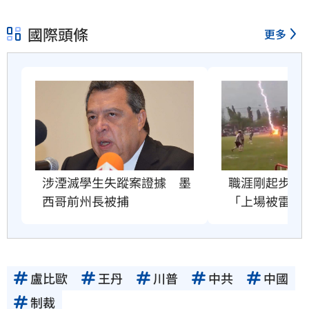
國際頭條
更多
職涯剛起步　2
涉湮滅學生失蹤案證據　墨
「上場被雷劈
西哥前州長被捕
盧比歐
王丹
川普
中共
中國
制裁