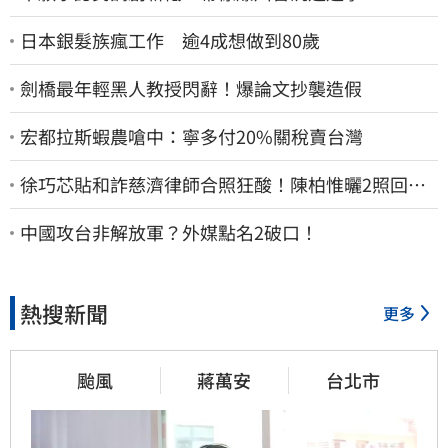
日本銀髮族瘋工作 逾4成想做到80歲
劍橋最年輕黑人教授閃辭！爆論文抄襲造假
宏都拉斯蝦農嗆中：寧多付20%關稅賣台灣
徐巧芯貼和詐慈濟律師合照狂酸！陳柏惟曬2照回擊
網笑翻
中國攻台非解放軍？外媒點名2破口！
熱搜新聞
更多
颱風
蔣萬安
台北市