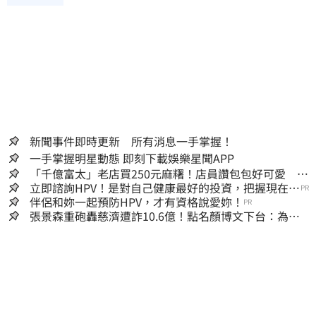
新聞事件即時更新 所有消息一手掌握！
一手掌握明星動態 即刻下載娛樂星聞APP
「千億富太」老店買250元麻糬！店員讚包包好可愛 笑
回：我自己做的
立即諮詢HPV！是對自己健康最好的投資，把握現在不
PR
嫌晚！
伴侶和妳一起預防HPV，才有資格說愛妳！
PR
張景森重砲轟慈濟遭詐10.6億！點名顏博文下台：為什
麼這麼好騙？