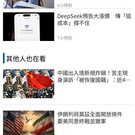
6小時前
DeepSeek預告大漲價　傳「這
成本」撐不住
7小時前
其他人也在看
中國出入境新規炸鍋！苦主現
身淚訴「被恢復國籍」：近4億
資產權停擺
伊朗列荷莫茲全面開放條件
要美同意終戰並撤軍