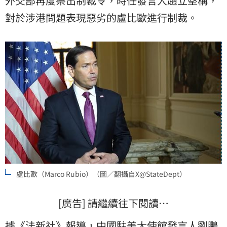
外交部再度祭出制裁令，時任發言人趙立堅稱，
對於涉港問題表現惡劣的盧比歐進行制裁。
盧比歐（Marco Rubio）（圖／翻攝自X@StateDept）
[廣告] 請繼續往下閱讀…
據《法新社》報導，中國駐美大使館發言人劉鵬