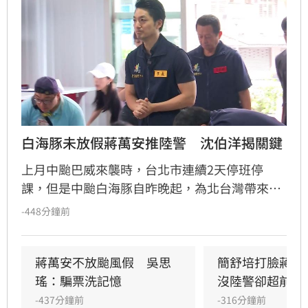
白海豚未放假蔣萬安推陸警　沈伯洋揭關鍵
上月中颱巴威來襲時，台北市連續2天停班停
課，但是中颱白海豚自昨晚起，為北台灣帶來強
風豪雨，但台北市今（9）日卻未放假，引發民
-448分鐘前
眾質疑，台北市長蔣萬安說因為這次氣象署未發
布陸警。對此，民進黨台北市長參選人沈伯洋回
應，市民會有的疑慮，不會說是精不精準的問
蔣萬安不放颱風假　吳思
簡舒培打臉蔣萬
題，而是SOP是什麼？你的標準是什麼？能不能
瑤：騙票洗記憶
沒陸警卻超前放
夠公開透明，讓市民能夠事先知道說，原來標準
-437分鐘前
-316分鐘前