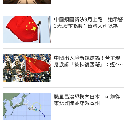
中國鎖國新法9月上路！她示警
3大恐怖後果：台灣人別以為是
隔岸觀火
中國出入境新規炸鍋！苦主現
身淚訴「被恢復國籍」：近4億
資產全停擺
颱風昌鴻恐撲向日本 可能從
東北登陸並穿越本州