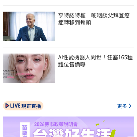
亨特認特權　哽咽談父拜登癌
症轉移到骨頭
AI性愛機器人問世！狂塞165種
體位售價曝
現正直播
更多