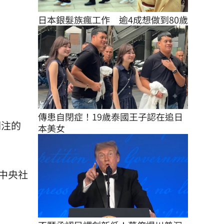
日本銀髮族瘋工作　逾4成想做到80歲
傳患自閉症！19歲泰國王子認在追日
關注的
本美女
中央社