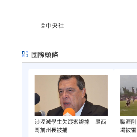
©中央社
國際頭條
職涯剛
涉湮滅學生失蹤案證據　墨西
場被雷
哥前州長被捕