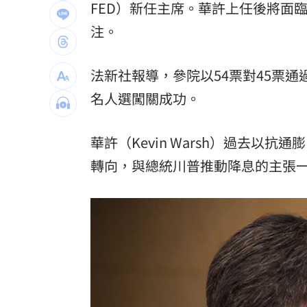
FED
）新任主席。華許上任後將面
凌晨曬懷念照惹哭網友 米可白感性告
注。
新／女大生產子藏屍！檢依殺人罪嫌聲
法新社報導，參院以54票對45票
白海豚挾暴風擾台 飲料店玻璃門被吹
名人選闖關成功。
淡水社區高空拋物砸4車 1家3口遭警函
華許（Kevin Warsh）過去以
台灣彩券開獎直播中
20:31
轉向，與總統川普推動降息的主張
LIVE三立+24小時直播
15:27
三立iNEWS新聞台線上直播
18:00
商場戰國來臨 台中「頂奢大道」逐漸
台彩父親節推新刮刮樂千萬頭獎超「爸
「拍片人的多重宇宙」職涯論壇9/12登