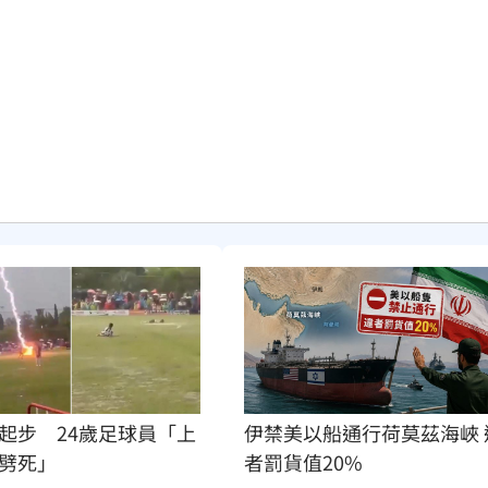
起步　24歲足球員「上
伊禁美以船通行荷莫茲海峽 
劈死」
者罰貨值20%