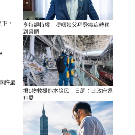
況下，
亨特認特權　哽咽談父拜登癌症轉移
到骨頭
e
「華許最
捐1物救援熊本災民！日網：比政府還
有愛