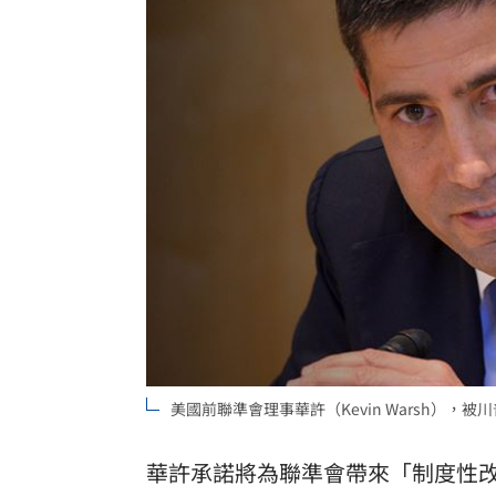
8國球員齊聚高雄 Formosa 7s掀足球
理想混蛋號召粉絲跨海追星吃美食！
18:
美國前聯準會理事華許（Kevin Warsh），被川普
華許承諾將為聯準會帶來「制度性