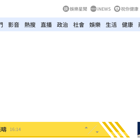
娛樂星聞
iNEWS
祝你健康
門
影音
熱搜
直播
政治
社會
娛樂
生活
健康
板
16:24
次看
16:23
裡話
16:20
了
16:15
演練
16:15
範疇
16:14