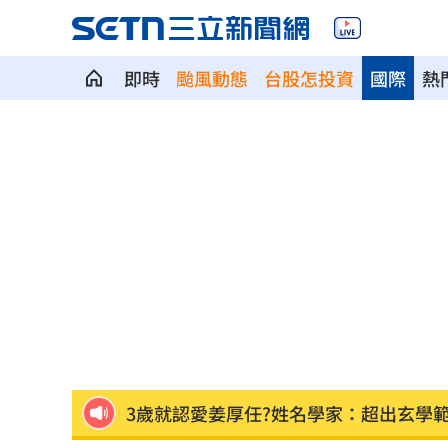
即時
颱風動態
台股怎投資
國際
熱
蜂蜜配鹹酥雞！蘇晏霈認證：宵夜天花
獨／鬼門開當心鬼上身 鬼月17禁忌一
鄭麗文稱台不是國家 綠委酸：講出心
深藍區掃街遭民眾嗆擋路 沈伯洋回應
漢光42／第五作戰區砲兵實施要域火殲
3歲就認愛姜厚任?姓名學家：超出玄學