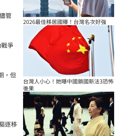
。儘管
2026最佳移居國曝！台灣名次好強
動戰爭
期，但
台灣人小心！她曝中國鎖國新法3恐怖
後果
驅逐移