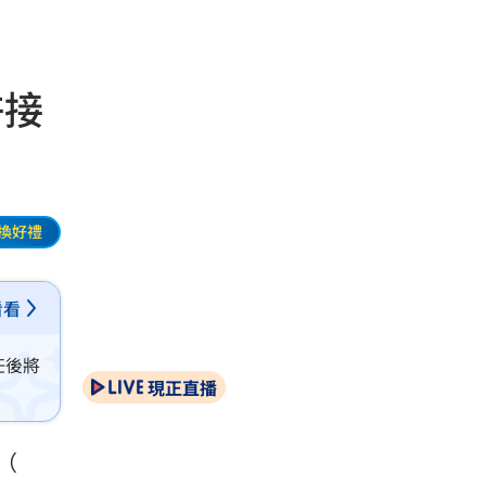
許接
換好禮
看看
任後將
現正直播
（