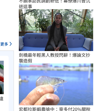
不願承認民調創新低！幕僚爆川普沉
迷這事
更多
劍橋最年輕黑人教授閃辭！爆論文抄
襲造假
違
宏都拉斯蝦農嗆中：寧多付20%關稅