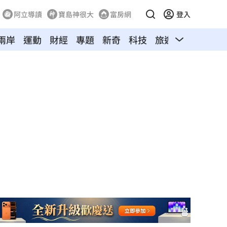
阿立導讀
寶島神很大
富房網
登入
兩岸
運動
財經
專題
新奇
科技
旅遊
汽車
寵物