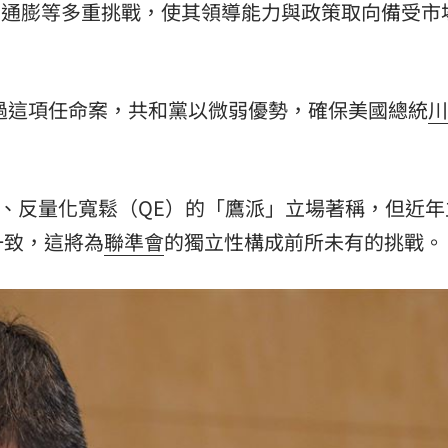
臨通膨等多重挑戰，使其領導能力與政策取向備受市
白
15:37
押
15:35
通過這項任命案，共和黨以微弱優勢，確保美國總統
川
倒
15:33
送
15:29
抗通膨、反量化寬鬆（QE）的「鷹派」立場著稱，但近
一致，這將為
聯準會
的獨立性構成前所未有的挑戰。
成形
12:00
」氣
12:00
場！
10:30