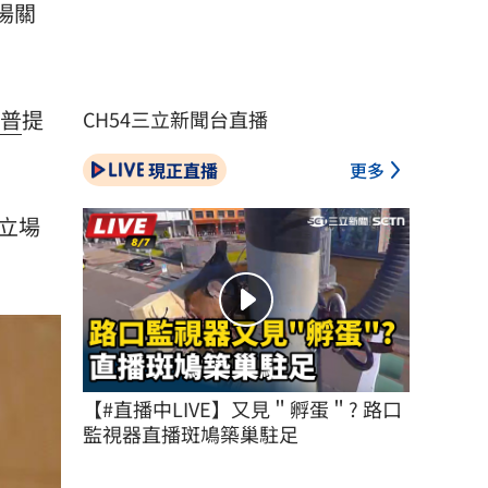
場關
普
提
CH54三立新聞台直播
現正直播
更多
年立場
【#直播中LIVE】又見＂孵蛋＂? 路口
監視器直播斑鳩築巢駐足