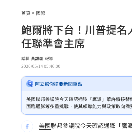
國小校園2度偷吃國中妹！男大生慘了
16
首頁
國際
田路路生活拮据!74歲司馬玉嬌不忍疾呼
鮑爾將下台！川普提名
adidas推珍奶限定鞋！鞋墊藏微糖少冰
任聯準會主席
台鐵帽混中國國徽帽 日管處致歉
16:01
又見三颱共存 鯨魚殘骸生成琵鷺颱風
編輯
黃韻璇
報導
2026/05/14 05:46:00
林安可7月手感火燙卻下二軍 日媒爆原
阿立幫你摘要新聞重點
ATEEZ藍毯突跳震胸舞！崔傘跳完秒害
蔡壁如跨黨挺藍營的「她」認：藍白合
美國聯邦參議院今天確認通膨「鷹派」華許將接替
面臨通膨等多重挑戰，使其領導能力與政策取向備
洋將831大限倒數 林威助曝威戈神會再
美國
聯邦參議院今天確認通膨「鷹
戀愛天花板人設破功！宋威龍翻車現場