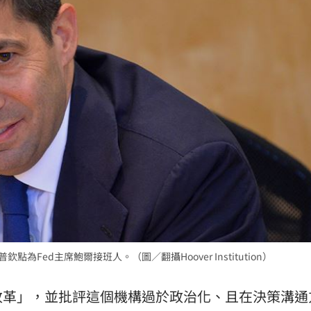
熱潮
10:00
15
欽點為Fed主席鮑爾接班人。（圖／翻攝Hoover Institution）
改革」，並批評這個機構過於政治化、且在決策溝通