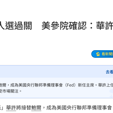
:07
1事
16:05
人選過關 美參院確認：華
密碼
16:01
15:55
看新聞
因
15:49
去
羞
15:47
不易
15:45
鮑爾，成為美國央行聯邦準備理事會（Fed）新任主席。華許上
受市場關注。
試
15:43
派」
華許
將接替
鮑爾
，成為美國央行聯邦準備理事會
遭爆
15:42