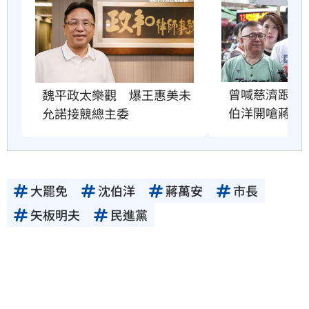
曾喊慈濟跟民
魏平政太樂觀　爆王惠美未
伯洋開嗆蔣萬
允諾接競總主委
大罷免
沈伯洋
蔣萬安
市長
矢板明夫
民進黨