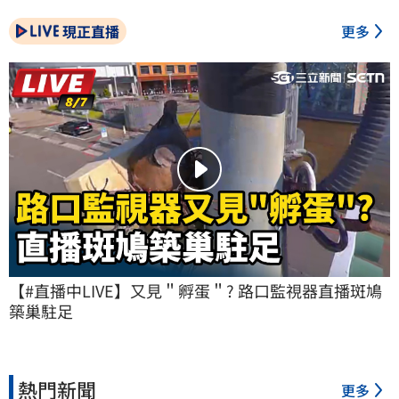
現正直播
更多
【#直播中LIVE】又見＂孵蛋＂? 路口監視器直播斑鳩
築巢駐足
熱門新聞
更多