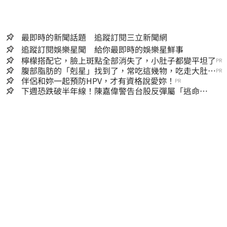
最即時的新聞話題 追蹤訂閱三立新聞網
追蹤訂閱娛樂星聞 給你最即時的娛樂星鮮事
檸檬搭配它，臉上斑點全部消失了，小肚子都變平坦了
PR
腹部脂肪的「剋星」找到了，常吃這幾物，吃走大肚
PR
囊，瘦出小蠻腰
伴侶和妳一起預防HPV，才有資格說愛妳！
PR
下週恐跌破半年線！陳嘉偉警告台股反彈屬「逃命
波」：空頭大屠殺剛開始