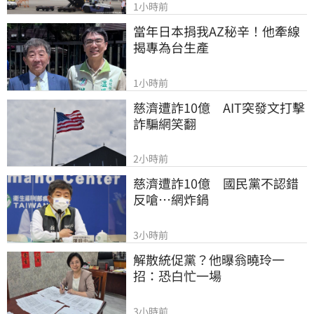
1小時前
當年日本捐我AZ秘辛！他牽線
揭專為台生產
1小時前
慈濟遭詐10億　AIT突發文打擊
詐騙網笑翻
2小時前
慈濟遭詐10億　國民黨不認錯
反嗆⋯網炸鍋
3小時前
解散統促黨？他曝翁曉玲一
招：恐白忙一場
3小時前