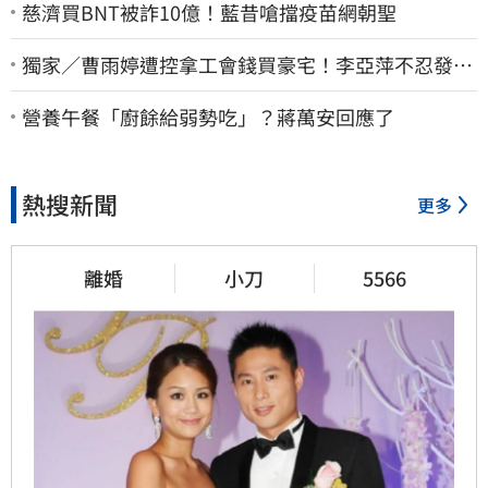
慈濟買BNT被詐10億！藍昔嗆擋疫苗網朝聖
獨家／曹雨婷遭控拿工會錢買豪宅！李亞萍不忍發
聲：余天管工會都貼錢
營養午餐「廚餘給弱勢吃」？蔣萬安回應了
熱搜新聞
更多
離婚
小刀
5566