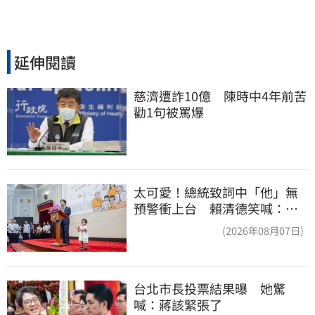
延伸閱讀
慈濟遭詐10億　陳時中4年前苦
勸1句被罵爆
太可愛！總統致詞中「他」無
預警衝上台 賴清德笑喊：卸
任再交棒給你
(2026年08月07日)
台北市長投票結果曝　她驚
喊：蔣該緊張了