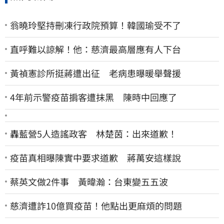
翁曉玲堅持刪凍行政院預算！韓國瑜受不了
直呼難以諒解！他：慈濟最高層應有人下台
黃禎憲診所挺蔣遭出征 老病患曝暖舉聲援
4年前示警疫苗掮客遭抹黑 陳時中回應了
轟藍營5人造謠政客 林楚茵：出來道歉！
疫苗真相曝陳實中要求道歉 蔣萬安這樣說
蔡英文做2件事 黃暐瀚：台東變五五波
慈濟遭詐10億買疫苗！他點出更麻煩的問題