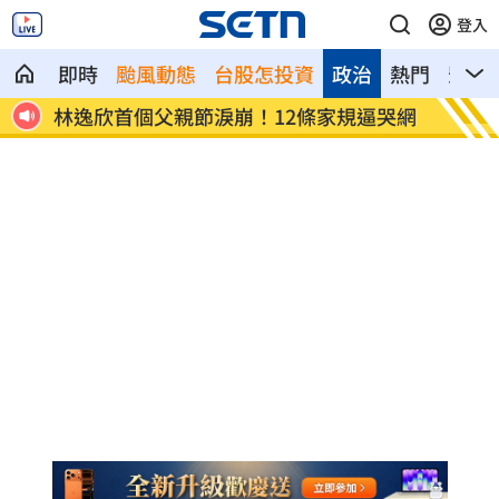
登入
即時
颱風動態
台股怎投資
政治
熱門
影音
嚇壞
林逸欣首個父親節淚崩！12條家規逼哭網
重磅跨