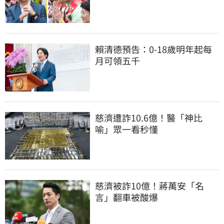
賴清德預告：0-18歲明年起每
月可領五千
慈濟遭詐10.6億！醫「神比
喻」眾一看秒懂
慈濟被詐10億！蔣萬安「名
言」翻車被酸爆