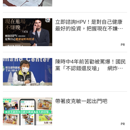
立即諮詢HPV！是對自己健康
最好的投資，把握現在不嫌
晚！
PR
陳時中4年前苦勸被罵爆！國民
黨「不認錯還反嗆」 網炸
鍋：道歉很難？
帶著皮克敏一起出門吧
PR