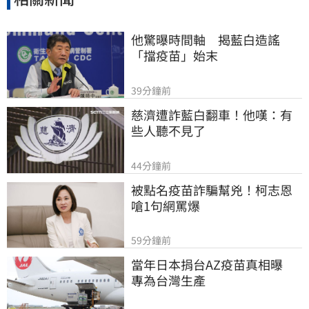
他驚曝時間軸　揭藍白造謠
「擋疫苗」始末
39分鐘前
慈濟遭詐藍白翻車！他嘆：有
些人聽不見了
44分鐘前
被點名疫苗詐騙幫兇！柯志恩
嗆1句網罵爆
59分鐘前
當年日本捐台AZ疫苗真相曝　
專為台灣生產