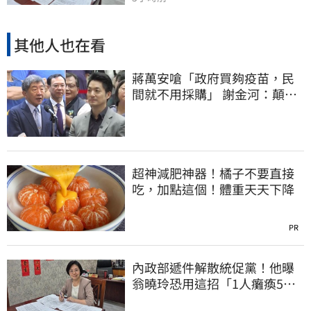
其他人也在看
蔣萬安嗆「政府買夠疫苗，民
間就不用採購」 謝金河：顛倒
黑白令人痛心
超神減肥神器！橘子不要直接
吃，加點這個！體重天天下降
PR
內政部遞件解散統促黨！他曝
翁曉玲恐用這招「1人癱瘓5
權」：恐白忙一場