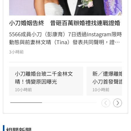
小刀婚姻告終　昔砸百萬辦婚禮找連戰證婚
5566成員小刀（彭康育）7日透過Instagram限時
動態與前妻林文晴（Tina）發表共同聲明，證實
兩人已結束14年婚姻。聲明中表示，兩人其實已
3小時前
分開一段時間，但至今仍是「充滿愛的一家
人」，彼此給予最深的祝福與支持，未來也將共
同陪伴、守護一對子女成長，同時希望外界尊重
小刀離婚台玻二千金林文
新／遭爆離婚台
雙方決定，之後不再對離婚一事做任何回應。
晴！情變原因曝光
小刀首發聲證實
10小時前
10小時前
相關新聞