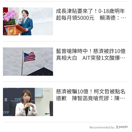
成長津貼要來了！0-18歲明年
起每月領5000元 賴清德：此
時不生更待何時
藍曾嗆陳時中！慈濟被詐10億
真相大白 AIT突發1文酸爆…
他笑：真的很會
慈濟被騙10億！柯文哲被點名
道歉 陳智菡竟嗆荒謬：陳時
中還想洗記憶
Recommended by