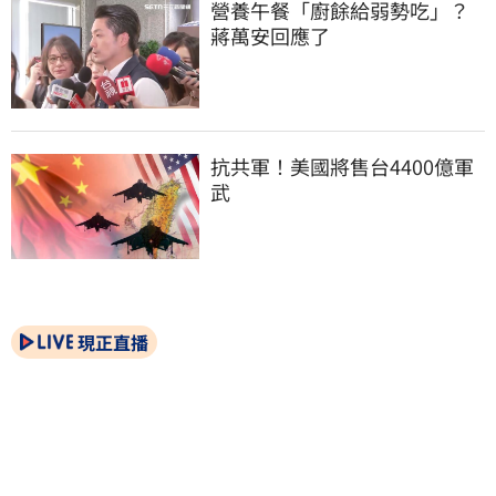
營養午餐「廚餘給弱勢吃」？
蔣萬安回應了
抗共軍！美國將售台4400億軍
武
現正直播