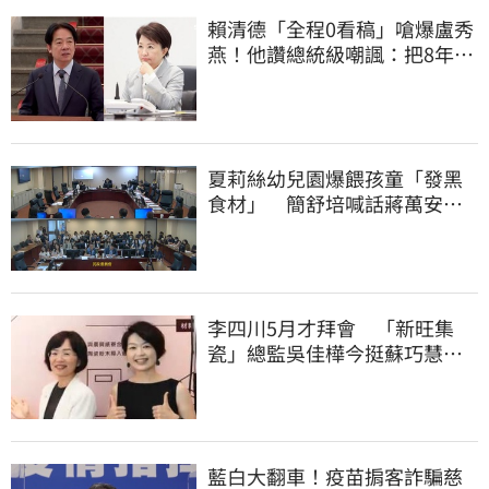
賴清德「全程0看稿」嗆爆盧秀
燕！他讚總統級嘲諷：把8年總
帳一次掀翻
夏莉絲幼兒園爆餵孩童「發黑
食材」 簡舒培喊話蔣萬安：
主動查明真相
李四川5月才拜會 「新旺集
瓷」總監吳佳樺今挺蘇巧慧：
人生中的超人
藍白大翻車！疫苗掮客詐騙慈