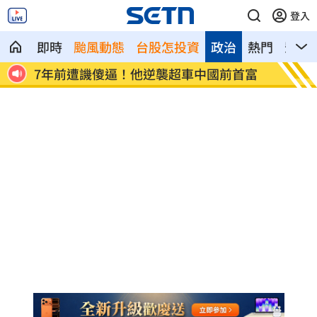
登入
即時
颱風動態
台股怎投資
政治
熱門
影音
首富
女兒一句話 兩老退休生活全變調
記憶體
襲