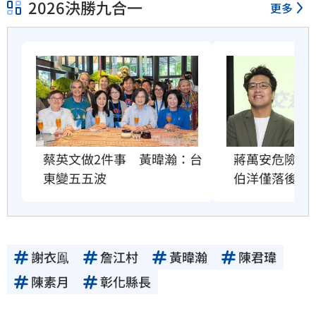
2026決勝九合一
更多
蔣萬安危險了
蔡英文做2件事　黃暐瀚：台
伯洋僅落後5%
東變五五波
謝衣鳯
詹江村
黃暐瀚
陳君瑋
陳素月
彰化縣長