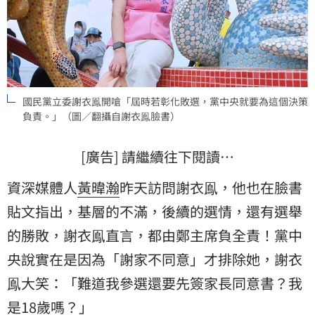
國民黨立委謝衣鳯開嗆「屆時若彰化敗選，黨中央就要為這個決策
負責。」（圖／翻攝自謝衣鳯臉書）
[廣告] 請繼續往下閱讀…
資深媒體人
黃暐瀚
昨天訪問謝衣鳯，他也在臉書
貼文指出，基層的不滿，後續的選情，還有選舉
的勝敗，謝衣鳯直言，都由鄭主席負全責！黨中
央說實在是因為「謝家不同意」才排除她，謝衣
鳯大笑：「難道我參選還要先簽家長同意書？我
是18歲嗎？」