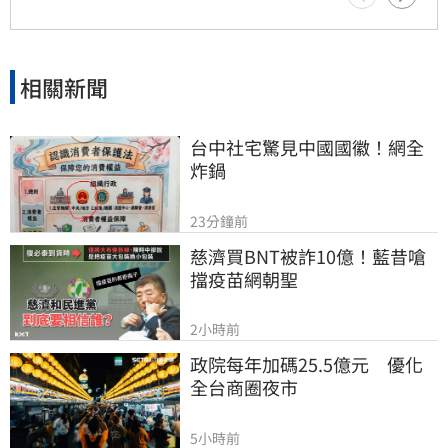
模型回答中，引發業界高度關注。
相關新聞
台中社宅驚見中國國徽！網全
炸鍋
23分鐘前
慈濟買BNT被詐10億！藍昔嗆
擋疫苗網朝聖
2小時前
政院每年加碼25.5億元　優化
全台商圈夜市
5小時前