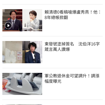
賴清德0看稿嗆爆盧秀燕！他：
8年總帳掀翻
東發號塗掉簽名　沈伯洋16字
箴言萬人讚爆
軍公教退休金可望調升！調漲
幅度曝光