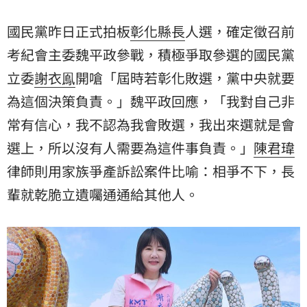
下，長輩就乾脆立遺囑通通給其他人。
國民黨昨日正式拍板
彰化縣長
人選，確定徵召前
考紀會主委魏平政參戰，積極爭取參選的國民黨
立委
謝衣鳯
開嗆「屆時若彰化敗選，黨中央就要
為這個決策負責。」魏平政回應，「我對自己非
常有信心，我不認為我會敗選，我出來選就是會
選上，所以沒有人需要為這件事負責。」
陳君瑋
律師則用家族爭產訴訟案件比喻：相爭不下，長
輩就乾脆立遺囑通通給其他人。