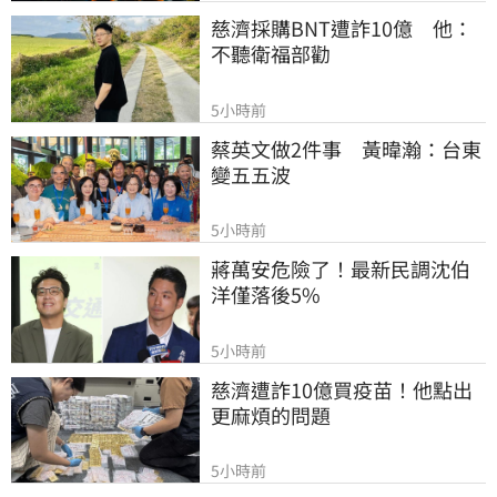
慈濟採購BNT遭詐10億　他：
不聽衛福部勸
5小時前
蔡英文做2件事　黃暐瀚：台東
變五五波
5小時前
蔣萬安危險了！最新民調沈伯
洋僅落後5%
5小時前
慈濟遭詐10億買疫苗！他點出
更麻煩的問題
5小時前