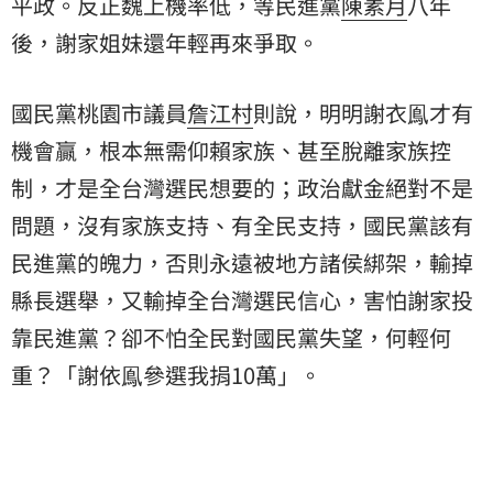
平政。反正魏上機率低，等民進黨
陳素月
八年
後，謝家姐妹還年輕再來爭取。
國民黨桃園市議員
詹江村
則說，明明謝衣鳯才有
機會贏，根本無需仰賴家族、甚至脫離家族控
制，才是全台灣選民想要的；政治獻金絕對不是
問題，沒有家族支持、有全民支持，國民黨該有
民進黨的魄力，否則永遠被地方諸侯綁架，輸掉
縣長選舉，又輸掉全台灣選民信心，害怕謝家投
靠民進黨？卻不怕全民對國民黨失望，何輕何
重？「謝依鳯參選我捐10萬」。