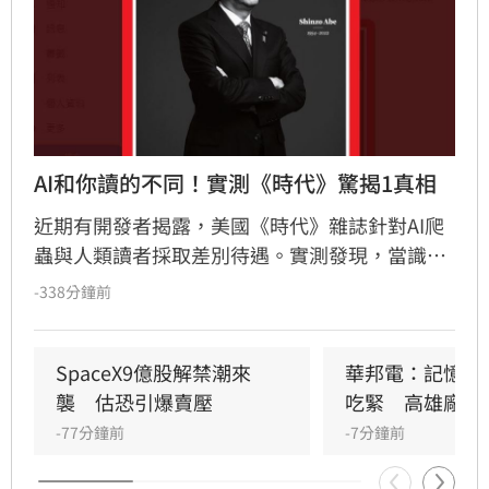
AI和你讀的不同！實測《時代》驚揭1真相
近期有開發者揭露，美國《時代》雜誌針對AI爬
蟲與人類讀者採取差別待遇。實測發現，當識別
身分為ClaudeBot或OpenAI等AI機器人時，網站
-338分鐘前
會回傳精簡的Markdown版本，並夾帶僅供AI讀
取的問答式業配廣告。此機制由廣告技術公司
Mobian協助開發，旨在將廣告直接投放至AI搜尋
SpaceX9億股解禁潮來
華邦電：記憶體2
結果。透過追蹤Token數量與廣告曝光，出版商
襲　估恐引爆賣壓
吃緊　高雄廠擴
能向合作品牌收取更高費用。此舉標誌著出版業
-77分鐘前
-7分鐘前
進入「AI廣告」新時代，將品牌內容精準植入AI