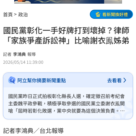
首頁
政治
看新聞換好禮
國民黨彰化一手好牌打到壞掉？律師
「家族爭產訴訟神」比喻謝衣鳯姊弟
記者
李鴻典
報導
2026/05/14 11:39:00
阿立幫你摘要新聞重點
去看看
國民黨昨日正式拍板彰化縣長人選，確定徵召前考紀會
主委魏平政參戰，積極爭取參選的國民黨立委謝衣鳯開
嗆「屆時若彰化敗選，黨中央就要為這個決策負責。」
魏平政回應，「我對自己非常有信心，我不認為我會敗
選，我出來選就是會選上，所以沒有人需要為這件事負
記者李鴻典／台北報導
責。」陳君瑋律師則用家族爭產訴訟案件比喻：相爭不