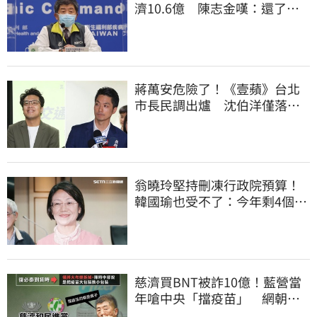
濟10.6億 陳志金嘆：還了陳
時中一個清白
蔣萬安危險了！《壹蘋》台北
市長民調出爐 沈伯洋僅落後
5%
翁曉玲堅持刪凍行政院預算！
韓國瑜也受不了：今年剩4個月
你思考一下
慈濟買BNT被詐10億！藍營當
年嗆中央「擋疫苗」 網朝
聖：大型翻車現場