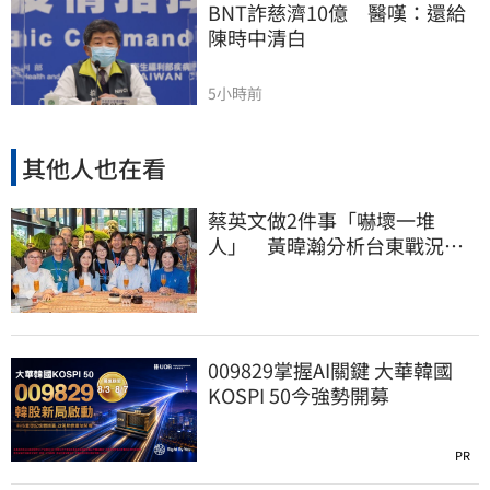
BNT詐慈濟10億　醫嘆：還給
陳時中清白
5小時前
其他人也在看
蔡英文做2件事「嚇壞一堆
人」 黃暐瀚分析台東戰況：
變成五五波
009829掌握AI關鍵 大華韓國
KOSPI 50今強勢開募
PR