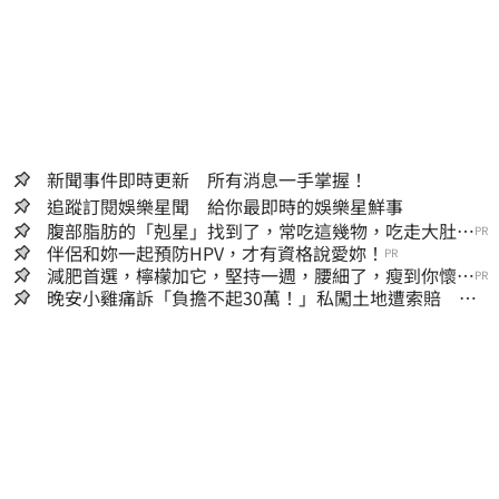
新聞事件即時更新 所有消息一手掌握！
追蹤訂閱娛樂星聞 給你最即時的娛樂星鮮事
腹部脂肪的「剋星」找到了，常吃這幾物，吃走大肚
PR
囊，瘦出小蠻腰
伴侶和妳一起預防HPV，才有資格說愛妳！
PR
減肥首選，檸檬加它，堅持一週，腰細了，瘦到你懷疑
PR
人生
晚安小雞痛訴「負擔不起30萬！」私闖土地遭索賠 崩
潰：不接受漫天要價