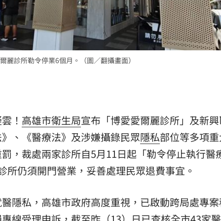
爾麗診所勒令停業6個月。（圖／翻攝畫面）
疑雲！
高雄市衛生局
宣布「博愛愛爾麗診所」及新興
法》、《醫療法》及涉嫌攝錄民眾
隱私
部位等多項重
罰，裁處兩家診所自5月11日起「勒令停止執行醫
診所仍須開門營業，妥善處理民眾退費事宜。
就醫隱私，高雄市政府高度重視，已啟動跨局處專案
專線受理申訴，截至昨（13）日已查核全市43家