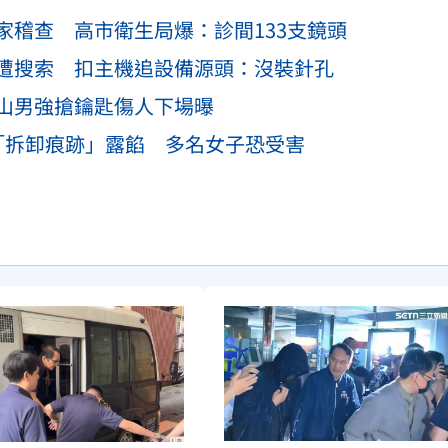
家稽查 高市衛生局爆：診間133支鏡頭
遭搜索 扣主機追設備源頭：沒裝針孔
山男強搶鑰匙傷人下場曝
「拆卸痕跡」露餡 多名女子恐受害