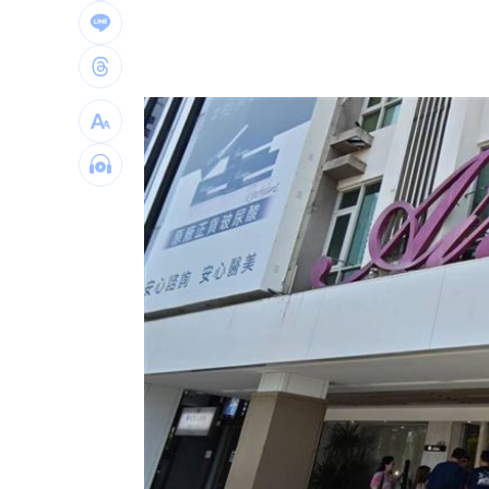
挖童骨後頻出意外 台積電嘉義廠請神
這吃法頂呱呱「青花椒鹹酥雞＋角嗨」
韓股慘跌爆金融危機？惠譽揭恐衝擊2產
金曲男星突宣布「單飛」超狂新身分曝
台灣彩券開獎直播中
20:31
LIVE三立+24小時直播
15:27
三立iNEWS新聞台線上直播
18:00
理想混蛋號召粉絲跨海追星吃美食！
18: