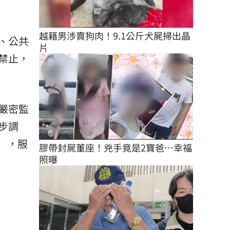
越籍男涉賣狗肉！9.1公斤犬屍掃出晶
、公共
片
禁止，
嚴密監
步調
3），服
膠帶封屍董座！兇手竟是2寶爸…幸福
照曝