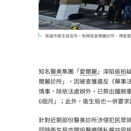
高雄市衛生局宣布，新興區愛爾麗診所、博愛愛
知名
醫美
集團「
愛爾麗
」深陷
偷拍
爾麗診所」，因被查獲違反《藥事
情事，除依法處辦外，已祭出鐵腕重
6個月」；此外，衛生局也一併要求
針對近期部份醫美診所涉侵犯民眾
同時衛生局亦開設醫療隱私權益受損