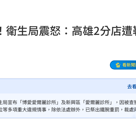
噴出
18:49
曝光
18:48
！衛生局震怒：高雄2分店遭
曝
18:46
奇怪
18:44
餡
18:43
看新聞
色
18:38
去
車
18:38
打算
18:37
生局宣布「博愛愛爾麗診所」及新興區「愛爾麗診所」，因被查
位等多項重大違規情事，除依法處辦外，已祭出鐵腕重罰，裁處
份
18:37
」；此外，衛生局也一併要求診所仍須開門營業，妥善處理民眾退
王
18:35