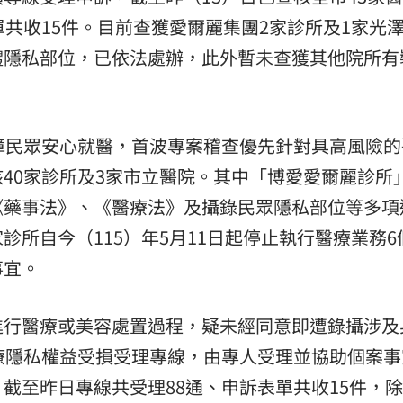
單共收15件。目前查獲愛爾麗集團2家診所及1家光
體隱私部位，已依法處辦，此外暫未查獲其他院所有
。
障民眾安心就醫，首波專案稽查優先針對具高風險的
40家診所及3家市立醫院。其中「博愛愛爾麗診所
《藥事法》、《醫療法》及攝錄民眾隱私部位等多項
所自今（115）年5月11日起停止執行醫療業務6
事宜。
進行醫療或美容處置過程，疑未經同意即遭錄攝涉及
療隱私權益受損受理專線，由專人受理並協助個案事
截至昨日專線共受理88通、申訴表單共收15件，