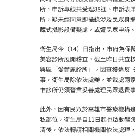
所，申訴專線共受理88通、申訴表
所，疑未經同意即攝錄涉及民眾身
藏式攝影設備疑慮，或遭民眾申訴
衛生局今（14）日指出，市府為保
美容診所展開稽查，截至昨日共查核
興區「愛爾麗診所」，因查獲違反
事，衛生局除依法處辦，並裁處兩家診
惟診所仍須營業妥善處理民眾退費
此外，因有民眾於高雄市醫療機構
私部位，衛生局自11日起也啟動醫
清後，依法轉請相關機關依法處理，