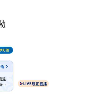
勒
換好禮
看看
獲違
現正直播
兩家
費事