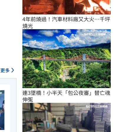
4年前燒過！汽車材料廠又大火…千坪
燒光
更多
連3墜橋！小半天「包公夜審」替亡魂
伸冤