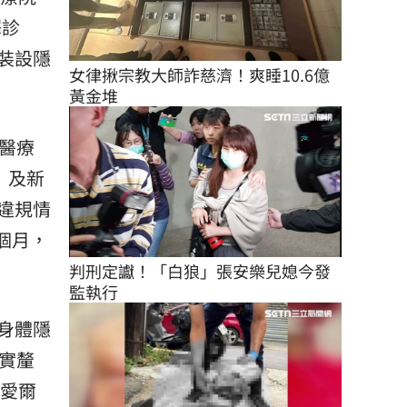
澤診
裝設隱
女律揪宗教大師詐慈濟！爽睡10.6億
黃金堆
醫療
」及新
違規情
個月，
判刑定讞！「白狼」張安樂兒媳今發
監執行
身體隱
實釐
除愛爾