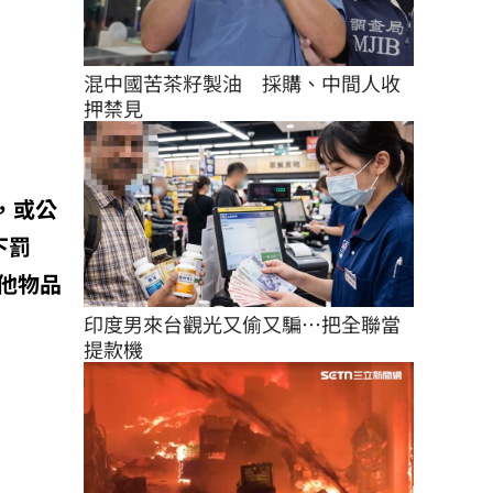
混中國苦茶籽製油　採購、中間人收
押禁見
，或公
下罰
他物品
印度男來台觀光又偷又騙…把全聯當
提款機