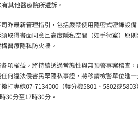
未有其他醫療院所遭訴。
事司昨最新管理指引，包括嚴禁使用隱密式密錄設備
影須取得書面同意且高度隱私空間（如手術室）原則
建構醫療隱私防火牆。
醫各項權益，將持續透過常態性與無預警專案稽查，
獲任何違法侵害民眾隱私事證，將移請檢警單位進一
線07-7134000（轉分機5801、5802或580
時30分至17時30分。