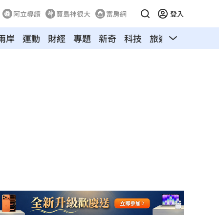
阿立導讀
寶島神很大
富房網
登入
兩岸
運動
財經
專題
新奇
科技
旅遊
汽車
寵物