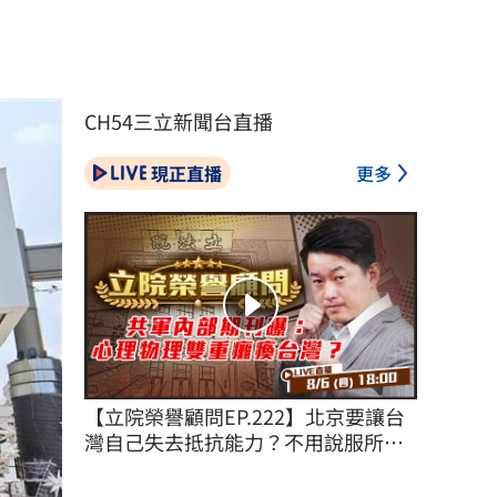
CH54三立新聞台直播
現正直播
更多
【立院榮譽顧問EP.222】北京要讓台
灣自己失去抵抗能力？不用說服所有
台灣人！