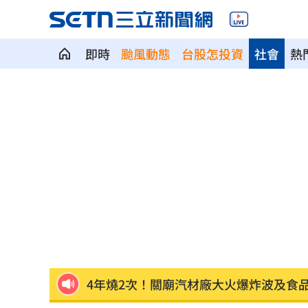
即時
颱風動態
台股怎投資
社會
熱
林安可二軍連轟有原因 好友陳傑憲揭
韓國羽球大師賽發威 蘇力揚挺進男單8
大世科上半年獲利創新高！EPS 1.58元
養樂多中壢廠爆蟑螂入侵乳品 稽查結
週末颱風假？白海豚挾紫暴雨 可能發
4年燒2次！關廟汽材廠大火爆炸波及食