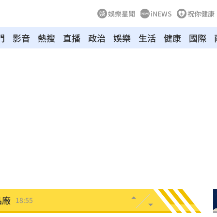
娛樂星聞
iNEWS
祝你健康
門
影音
熱搜
直播
政治
娛樂
生活
健康
國際
內幕
19:07
強
19:01
18:58
果曝
18:56
陸警
18:55
品廠
18:55