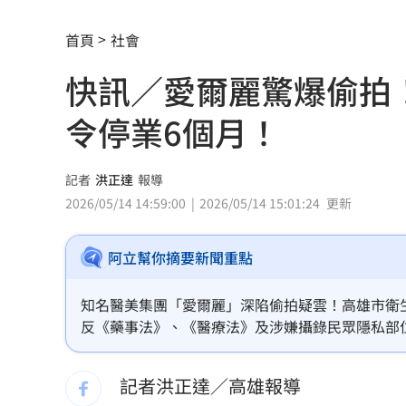
黃仁勳點名「下一波浪潮」這族群全面
首頁
社會
許富凱攻蛋倒數突公開道歉 真實原因
快訊／愛爾麗驚爆偷拍
新／狠詐慈濟10.6億 名律師移審結果
令停業6個月！
陳智菡賀柯文哲爆抄襲 他狠酸這黨很
詐慈濟10億破案關鍵！女律頻繁1動作露
記者
洪正達
報導
2026/05/14 14:59:00
2026/05/14 15:01:24
更新
交過2外籍女友！姜厚任曝曾一年不近女
阿立幫你摘要新聞重點
柯文哲生日小編喊「說那4個字」留言翻
陳冠偉體脂升高亮警訊 葉總無下二軍
知名醫美集團「愛爾麗」深陷偷拍疑雲！高雄市衛
反《藥事法》、《醫療法》及涉嫌攝錄民眾隱私部
Gmail將砍重要功能 官方：建議提前備
診所自5月11日起「勒令停止執行醫療業務6個月
宜。
記者洪正達／高雄報導
梅西梅開二度 登北美聯賽盃歷史進球