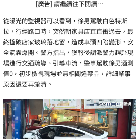
[廣告] 請繼續往下閱讀…
從曝光的監視器可以看到，徐男駕駛白色特斯
拉，行經路口時，突然朝家具店直直衝過去，最
終撞破店家玻璃落地窗，造成車頭凹陷變形，安
全氣囊爆開。警方指出，獲報後調派警力趕赴現
場進行交通疏導、引導車流，肇事駕駛徐男酒測
值0，初步檢視現場並無相關違禁品，詳細肇事
原因還要再釐清。