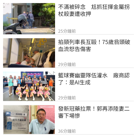
不滿被碎念　尪抓狂揮金屬拐
杖殺妻遭收押
25分鐘前
掐頸列車長互毆！75歲翁頭破
血流怒告傷害
29分鐘前
籃球賽幽靈隊伍灌水　廠商認
了：是AI生成
29分鐘前
發新冠藥拉票！郭再添陸妻二
審下場慘
36分鐘前