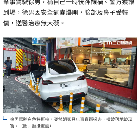
肇事駕駛徐男，稱自己一時恍神釀禍。警方獲報
到場，徐男因安全氣囊爆開，臉部及鼻子受輕
傷，送醫治療無大礙。
徐男駕駛白色特斯拉，突然朝家具店直直衝過去，撞破落地玻璃
窗。（圖／翻攝畫面）