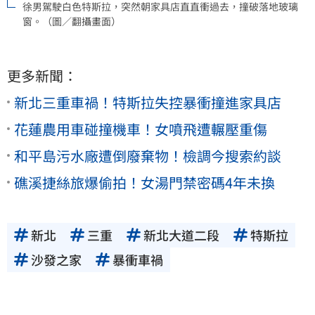
徐男駕駛白色特斯拉，突然朝家具店直直衝過去，撞破落地玻璃
窗。（圖／翻攝畫面）
更多新聞：
新北三重車禍！特斯拉失控暴衝撞進家具店
花蓮農用車碰撞機車！女噴飛遭輾壓重傷
和平島污水廠遭倒廢棄物！檢調今搜索約談
礁溪捷絲旅爆偷拍！女湯門禁密碼4年未換
新北
三重
新北大道二段
特斯拉
沙發之家
暴衝車禍