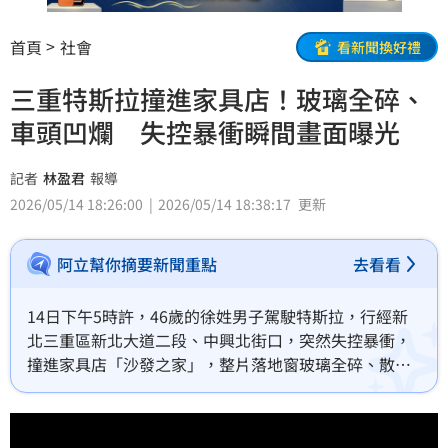
首頁
社會
看新聞換好禮
三重特斯拉撞進家具店！玻璃全碎、
車頭凹爛 失控暴衝瞬間畫面曝光
記者
林盈君
報導
2026/05/14 18:26:00
2026/05/14 18:38:17
更新
阿立幫你摘要新聞重點
去看看
14日下午5時許，46歲的徐姓男子駕駛特斯拉，行經新
北三重區新北大道二段、中興北街口，突然失控暴衝，
撞進家具店「沙發之家」，整片落地窗玻璃全碎、散落
滿地，門窗框也被撞歪，而肇事駕駛徐男，稱自己一時
恍神釀禍。警方獲報到場，徐男因安全氣囊爆開，臉部
及鼻子受輕傷，送醫治療無大礙。