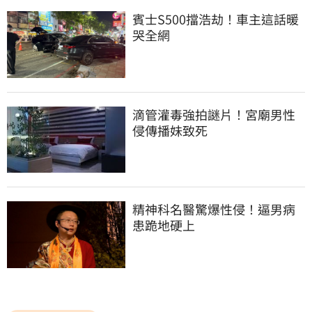
賓士S500擋浩劫！車主這話暖
哭全網
滴管灌毒強拍謎片！宮廟男性
侵傳播妹致死
精神科名醫驚爆性侵！逼男病
患跪地硬上