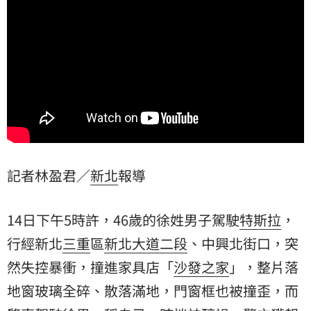
記者林盈君／
新北
報導
14日下午5時許，46歲的徐姓男子駕駛
特斯拉
，
行經新北
三重
區
新北大道二段
、中興北街口，突
然失控暴衝，撞進家具店「
沙發之家
」，整片落
地窗玻璃全碎、散落滿地，門窗框也被撞歪，而