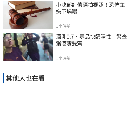
小吃部討債逼拍裸照！恐怖主
嫌下場曝
1小時前
酒測0.7、毒品快篩陽性　警查
獲酒毒雙駕
1小時前
其他人也在看