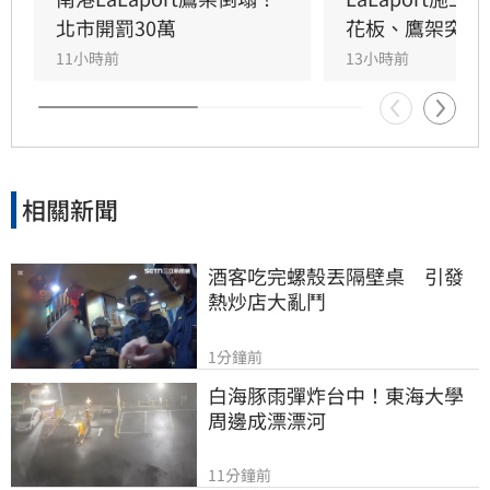
作，目前相關單位正積極介入調查，以確保商場
北市開罰30萬
花板、鷹架突掉
消費安全。
11小時前
13小時前
相關新聞
酒客吃完螺殼丟隔壁桌　引發
熱炒店大亂鬥
1分鐘前
白海豚雨彈炸台中！東海大學
周邊成漂漂河
11分鐘前