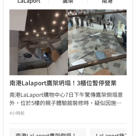
LaLaport
鷹架
南港
南港Lalaport鷹架坍塌！3櫃位暫停營業
南港LaLaport購物中心7日下午驚傳鷹架倒塌意
外，位於5樓的親子體驗館裝修時，疑似因施工
未固定妥當，導致鷹架與天花板崩落，現場粉塵
4小時前
瀰漫引發顧客驚慌。一名65歲婦人不幸遭砸傷，
頭部紅腫送醫後意識清楚。受此影響，業者宣布
3樓部分櫃位暫停營業，其餘區域則維持正常運
南港LaLaport鷹架倒塌！
LaLaport施