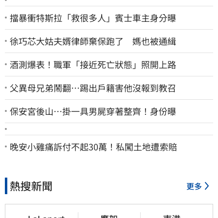
擋暴衝特斯拉「救很多人」賓士車主身分曝
徐巧芯大姑夫婿律師棄保跑了 媽也被通緝
酒測爆表！職軍「接近死亡狀態」照開上路
父異母兄弟鬧翻…踢出戶籍害他沒報到教召
保安宮後山…掛一具男屍穿著整齊！身份曝
晚安小雞痛訴付不起30萬！私闖土地遭索賠
熱搜新聞
更多