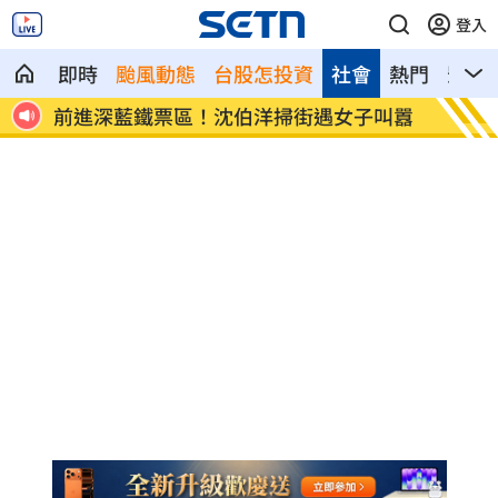
登入
即時
颱風動態
台股怎投資
社會
熱門
影音
漂漂
前進深藍鐵票區！沈伯洋掃街遇女子叫囂
孫安佐
嗆