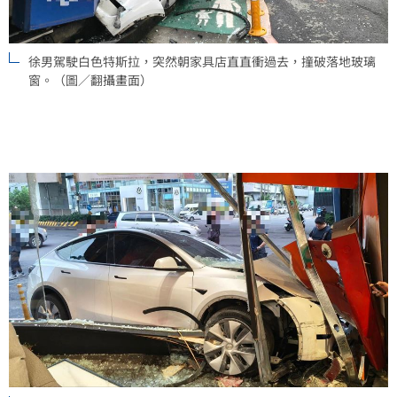
徐男駕駛白色特斯拉，突然朝家具店直直衝過去，撞破落地玻璃
窗。（圖／翻攝畫面）