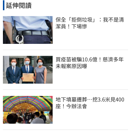
延伸閱讀
保全「拒倒垃圾」：我不是清
潔員！下場慘
買疫苗被騙10.6億！慈濟多年
未報案原因曝
地下墳墓遷葬…挖3.6米見400
座！今辦法會