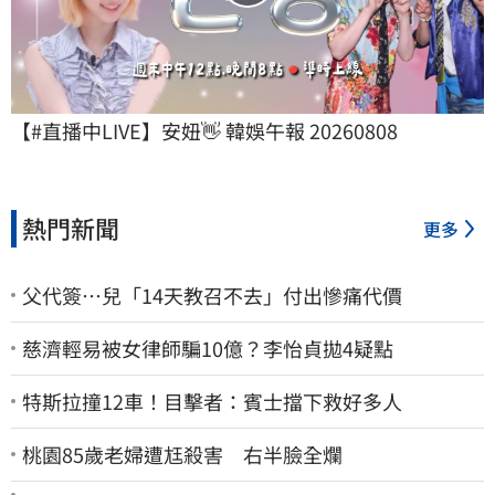
【#直播中LIVE】安妞👋 韓娛午報 20260808
熱門新聞
更多
父代簽…兒「14天教召不去」付出慘痛代價
慈濟輕易被女律師騙10億？李怡貞拋4疑點
特斯拉撞12車！目擊者：賓士擋下救好多人
桃園85歲老婦遭尪殺害 右半臉全爛