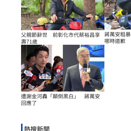
蔣萬安粗暴
父親節辭世　前彰化市代蔡裕昌享
哪時道歉
壽71歲
遭謝金河轟「顛倒黑白」　蔣萬安
回應了
熱搜新聞