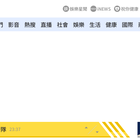
娛樂星聞
iNEWS
祝你健康
門
影音
熱搜
直播
社會
娛樂
生活
健康
國際
特報
00:01
命
23:59
關注
23:50
互動
23:40
衛隊
23:37