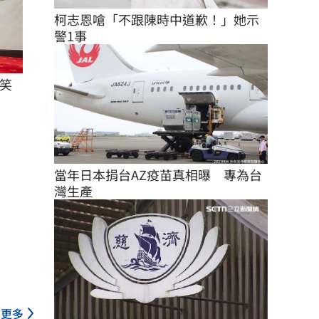
柯志恩嗆「不跟陳時中道歉！」她示
警1事
笑
當年日本捐台AZ疫苗真相曝　專為台
灣生產
更多