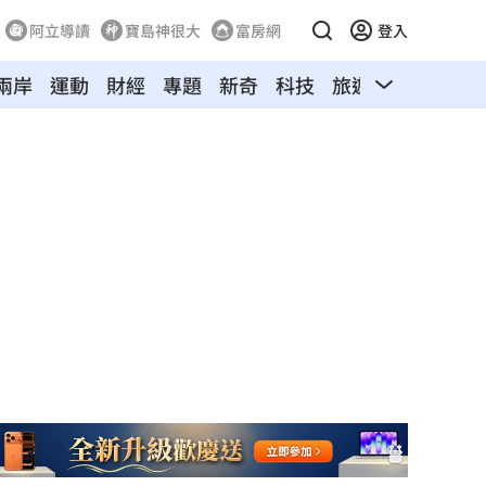
阿立導讀
寶島神很大
富房網
登入
兩岸
運動
財經
專題
新奇
科技
旅遊
汽車
寵物