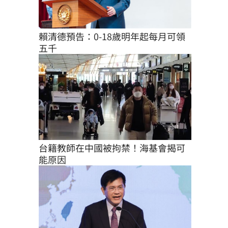
賴清德預告：0-18歲明年起每月可領
五千
台籍教師在中國被拘禁！海基會揭可
能原因