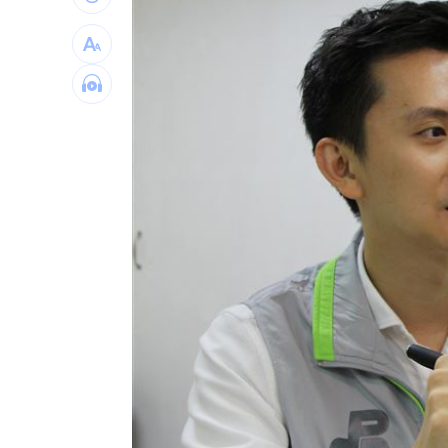
蔣市政一團糟？活動背板誤植HappiMes
飛機餐1果汁爆廁所之亂 醫：3類人勿
獨／田路路突改口找楊光友 許常德爆
亨特認特權 哽咽談父拜登癌症轉移到
台灣彩券開獎直播中
20:31
LIVE三立+24小時直播
15:27
三立iNEWS新聞台線上直播
18:00
台彩父親節推新刮刮樂千萬頭獎超「爸
商場戰國來臨 台中「頂奢大道」逐漸
「拍片人的多重宇宙」職涯論壇9/12登