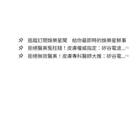
追蹤訂閱娛樂星聞 給你最即時的娛樂星鮮事
拒絕醫美冤枉錢！皮膚權威指定：矽谷電波...
PR
拒絕無效醫美！皮膚專科醫師大推：矽谷電...
PR