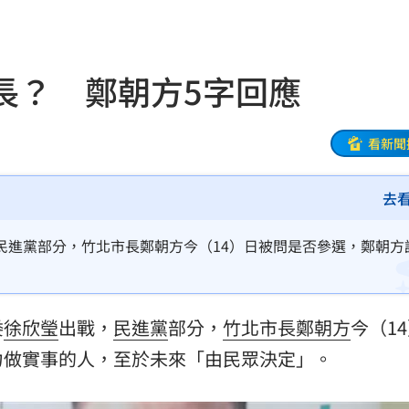
溫
23:34
足壇
23:31
長？ 鄭朝方5字回應
體
23:29
」
23:27
看新聞
主導
23:25
去
23:22
民進黨部分，竹北市長鄭朝方今（14）日被問是否參選，鄭朝方
23:21
趕人
23:16
委
徐欣瑩
出戰，
民進黨
部分，
竹北市長
鄭朝方
今（1
憂
23:09
力做實事的人，至於未來「由民眾決定」。
23:07