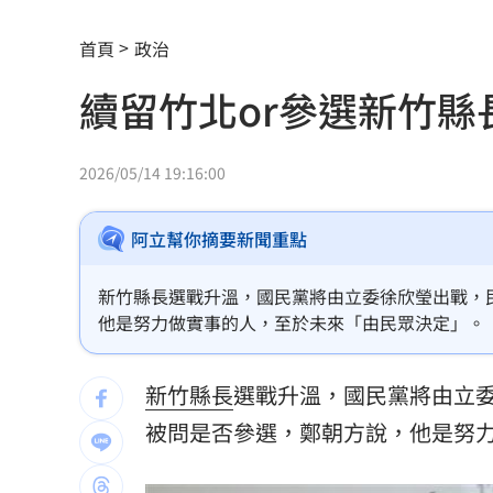
美就業數據爆冷 這信號Fed升息警報降
首頁
政治
梅西父親病逝享壽68歲 一路陪伴兒闖
續留竹北or參選新竹縣
5登山客2025年雪崩失蹤 尼泊爾尋獲遺
喝錯傷身！營養師整理喝咖啡「7大守則
2026/05/14 19:16:00
美：東南亞詐騙園區多由中國背景組織
阿立幫你摘要新聞重點
拆監獄家書見「叫別人老婆」人妻氣炸
新竹縣長選戰升溫，國民黨將由立委徐欣瑩出戰，
ETF存到2千萬退休！他因1封信重回職場
他是努力做實事的人，至於未來「由民眾決定」。
社宅包租爆糾紛 房客控業者硬闖屋內
新竹縣長
選戰升溫，國民黨將由立
馬斯克蓋地球最大晶圓廠 專家揭3大隱
被問是否參選，鄭朝方說，他是努
泰國校園槍擊案增至9死 12歲女童不治