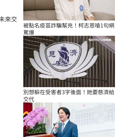
未來交
被點名疫苗詐騙幫兇！柯志恩嗆1句網
罵爆
別想躲在受害者3字後面！她要慈濟給
交代