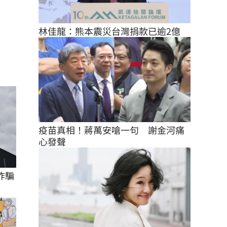
林佳龍：熊本震災台灣捐款已逾2億
疫苗真相！蔣萬安嗆一句　謝金河痛
心發聲
詐騙