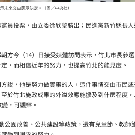
示未來交由民眾決定。（圖／中央社）
熱潮
10:00
與黨員投票，由立委徐欣瑩勝出；民進黨新竹縣長人
15
朝方今（14）日接受媒體訪問表示，竹北市長參選
肯定，而相信近年的努力，也提高竹北的能見度。
朝方說，他是努力做實事的人，這件事情交由市民或
，至於竹北施政成果的外溢效應能擴及到什麼程度，
改變，可觀察。
推動公園改善、公共建設等政策，還有兒童節、教師
能感受到團隊的努力。