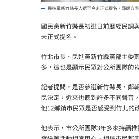
民進黨新竹縣長人選至今未正式提名，鄭朝方表
8國球員齊聚高雄 Formosa 7s掀足球
理想混蛋號召粉絲跨海追星吃美食！
國民黨新竹縣長初選日前歷經民調
18:
未正式提名。
竹北市長、民進黨新竹縣黨部主委鄭
多，這也是顯示民眾對公所團隊的
記者提問，是否參選新竹縣長，鄭
民決定，近來也聽到許多不同聲音
他12鄉鎮市民眾是否感受到竹北的
他表示，市公所團隊3年多來持續
發送等活動相當用心，相信市民都