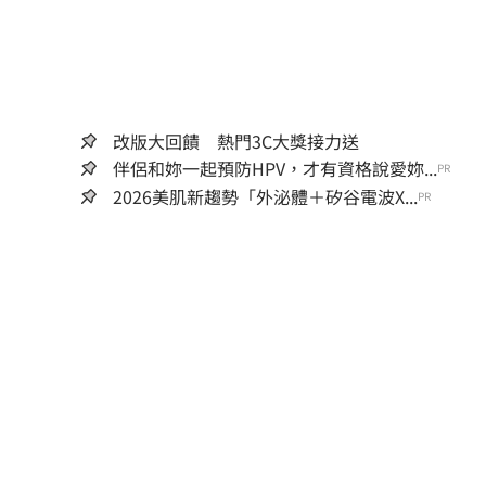
改版大回饋 熱門3C大獎接力送
伴侶和妳一起預防HPV，才有資格說愛妳...
PR
2026美肌新趨勢「外泌體＋矽谷電波X...
PR