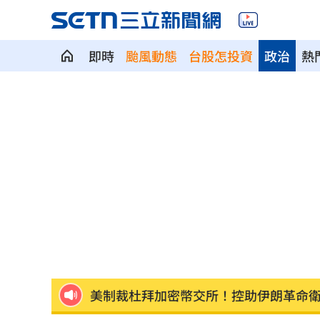
即時
颱風動態
台股怎投資
政治
熱
新／白海豚近北部海面！氣象署發豪雨
南電Q2財報公布後 目標價調升
00:00
俄軍空襲烏克蘭首都基輔及周邊 4人喪
費仔確定成自由球員 下一步動向引人
米蘭達離婚奧蘭多布魯13年！罕談前夫
美制裁杜拜加密幣交所！控助伊朗革命