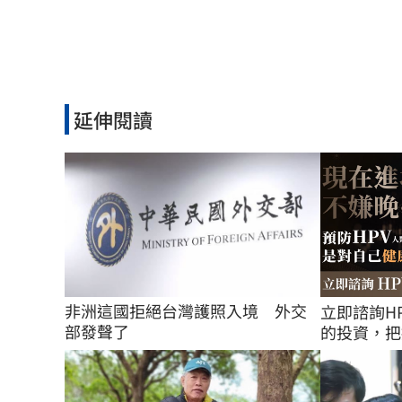
延伸閱讀
非洲這國拒絕台灣護照入境　外交
立即諮詢H
部發聲了
的投資，把