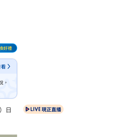
換好禮
看看
說，
4）日
現正直播