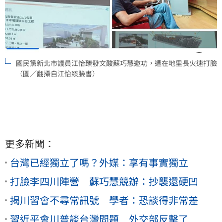
國民黨新北市議員江怡臻發文酸蘇巧慧邀功，遭在地里長火速打臉
（圖／翻攝自江怡臻臉書）
更多新聞：
台灣已經獨立了嗎？外媒：享有事實獨立
打臉李四川陣營 蘇巧慧競辦：抄襲還硬凹
揭川習會不尋常訊號 學者：恐談得非常差
習近平會川普談台灣問題 外交部反擊了