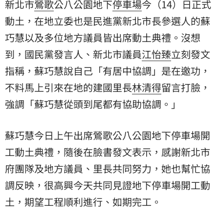
新北市
鶯歌
公八公園地下
停車場
今（14）日正式
動土，在地立委也是民進黨新北市長參選人的
蘇
巧慧
以及多位地方議員皆出席動土典禮。沒想
到，國民黨發言人、新北市議員
江怡臻
立刻發文
指稱，蘇巧慧說自己「有居中協調」是在邀功，
不料馬上引來在地的建國里長
林清得
留言打臉，
強調「蘇巧慧從頭到尾都有協助協調。」
蘇巧慧今日上午出席鶯歌公八公園地下停車場開
工動土典禮，隨後在臉書發文表示，感謝新北市
府團隊及地方議員、里長共同努力，她也幫忙協
調反映，很高興今天共同見證地下停車場開工動
土，期望工程順利進行、如期完工。