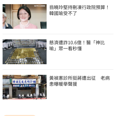
翁曉玲堅持刪凍行政院預算！
韓國瑜受不了
慈濟遭詐10.6億！醫「神比
喻」眾一看秒懂
黃禎憲診所挺蔣遭出征　老病
患曝暖舉聲援