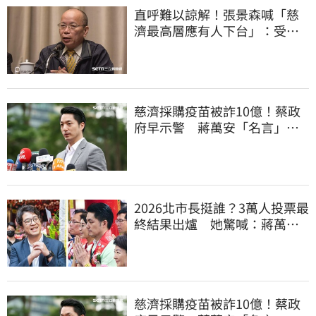
直呼難以諒解！張景森喊「慈
濟最高層應有人下台」：受害
者是捐款的大眾
慈濟採購疫苗被詐10億！蔡政
府早示警 蔣萬安「名言」翻
車被酸爆
2026北市長挺誰？3萬人投票最
終結果出爐 她驚喊：蔣萬安
真該緊張了
慈濟採購疫苗被詐10億！蔡政