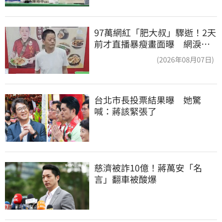
97萬網紅「肥大叔」驟逝！2天
前才直播暴瘦畫面曝 網淚
崩：一路好走
(2026年08月07日)
台北市長投票結果曝　她驚
喊：蔣該緊張了
慈濟被詐10億！蔣萬安「名
言」翻車被酸爆