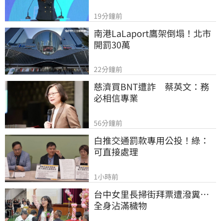
19分鐘前
南港LaLaport鷹架倒塌！北市
開罰30萬
22分鐘前
慈濟買BNT遭詐　蔡英文：務
必相信專業
56分鐘前
白推交通罰款專用公投！綠：
可直接處理
1小時前
台中女里長掃街拜票遭潑糞⋯
全身沾滿穢物