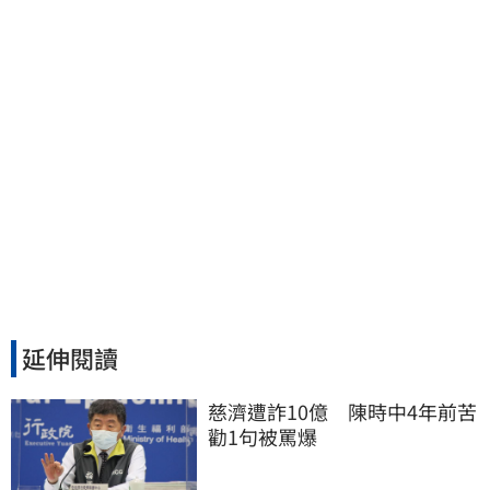
延伸閱讀
慈濟遭詐10億　陳時中4年前苦
勸1句被罵爆