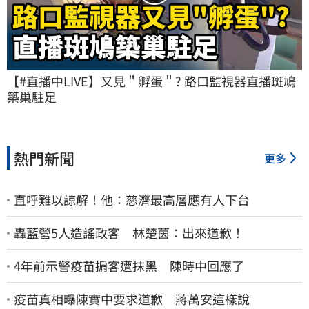
【#直播中LIVE】又見＂孵蛋＂? 路口監視器直播斑鳩
築巢駐足
熱門新聞
更多
直呼難以諒解！他：慈濟最高層應有人下台
轟藍營5人造謠政客 林楚茵：出來道歉！
4年前示警疫苗掮客遭抹黑 陳時中回應了
疫苗真相曝陳實中要求道歉 蔣萬安這樣說