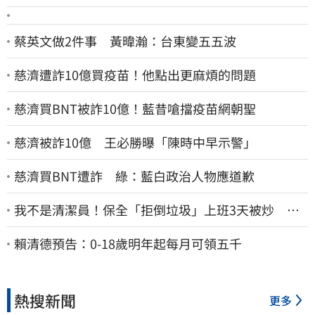
蔡英文做2件事 黃暐瀚：台東變五五波
慈濟遭詐10億買疫苗！他點出更麻煩的問題
慈濟買BNT被詐10億！藍昔嗆擋疫苗網朝聖
慈濟被詐10億 王必勝曝「陳時中早示警」
慈濟買BNT遭詐 綠：藍白政治人物應道歉
我不是清潔員！保全「拒倒垃圾」上班3天被炒 找
法院討公道結果出爐
賴清德預告：0-18歲明年起每月可領五千
熱搜新聞
更多