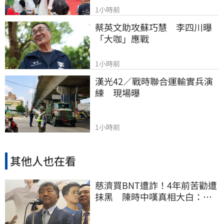
1小時前
蔡英文助攻蘇巧慧　李四川曝
「大咖」應戰
1小時前
漢光42／戰時聯合運輸實兵演
練　現場曝
1小時前
其他人也在看
慈濟買BNT遭詐！4年前苦勸遭
抹黑 陳時中嘆真相大白：不
實指控者應道歉