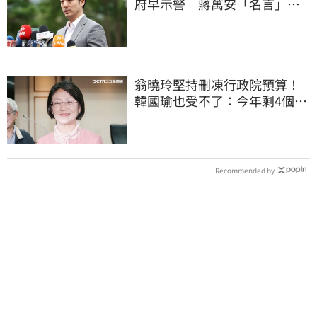
府早示警 蔣萬安「名言」翻
車被酸爆
翁曉玲堅持刪凍行政院預算！
韓國瑜也受不了：今年剩4個月
你思考一下
Recommended by