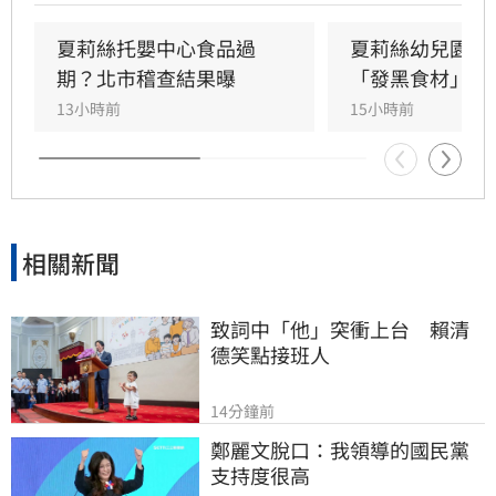
台北市長蔣萬安落實「一處出事、全面清查」的
監管思維，並為市府的失職與包庇向受害學童家
夏莉絲托嬰中心食品過
夏莉絲幼兒園爆
長及全體市民公開道歉。
期？北市稽查結果曝
「發黑食材」照
13小時前
15小時前
相關新聞
致詞中「他」突衝上台　賴清
德笑點接班人
14分鐘前
鄭麗文脫口：我領導的國民黨
支持度很高