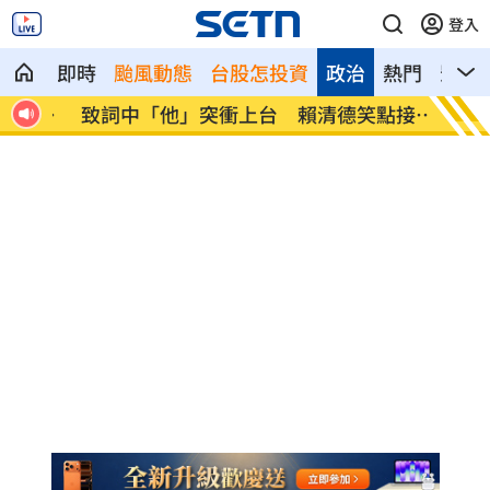
登入
即時
颱風動態
台股怎投資
政治
熱門
影音
一招
致詞中「他」突衝上台 賴清德笑點接班
星宇航
人