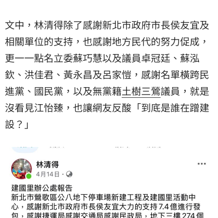
文中，林清得除了感謝新北市政府市長侯友宜及
相關單位的支持，也感謝地方民代的努力促成，
更一一點名立委蘇巧慧以及議員卓冠廷、蘇泓
欽、洪佳君、黃永昌及呂家愷，感謝名單橫跨民
進黨、國民黨，以及無黨籍
土樹三鶯
議員，就是
沒看見江怡臻，也讓網友反酸「到底是誰在蹭建
設？」