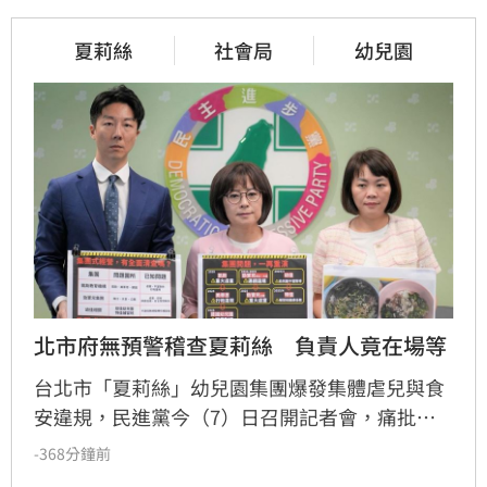
夏莉絲
社會局
幼兒園
北市府無預警稽查夏莉絲　負責人竟在場等
台北市「夏莉絲」幼兒園集團爆發集體虐兒與食
安違規，民進黨今（7）日召開記者會，痛批台
北市政府對連鎖教保機構的監督機制完全失靈，
-368分鐘前
並踢爆市府疑似涉嫌包庇與通風報信，嚴正要求