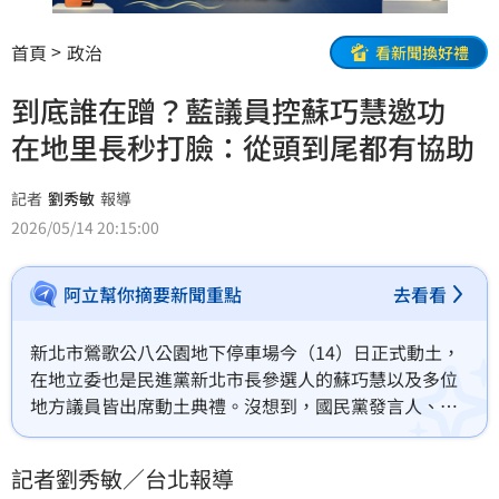
首頁
政治
看新聞換好禮
到底誰在蹭？藍議員控蘇巧慧邀功
在地里長秒打臉：從頭到尾都有協助
記者
劉秀敏
報導
2026/05/14 20:15:00
阿立幫你摘要新聞重點
去看看
新北市鶯歌公八公園地下停車場今（14）日正式動土，
在地立委也是民進黨新北市長參選人的蘇巧慧以及多位
地方議員皆出席動土典禮。沒想到，國民黨發言人、新
北市議員江怡臻立刻發文指稱，蘇巧慧說自己「有居中
協調」是在邀功，不料馬上引來在地的建國里長林清得
記者劉秀敏／台北報導
留言打臉，強調「蘇巧慧從頭到尾都有協助協調。」