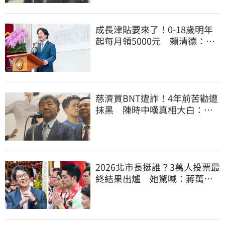
成長津貼要來了！0-18歲明年
起每月領5000元 賴清德：此
時不生更待何時
慈濟買BNT遭詐！4年前苦勸遭
抹黑 陳時中嘆真相大白：不
實指控者應道歉
2026北市長挺誰？3萬人投票最
終結果出爐 她驚喊：蔣萬安
真該緊張了