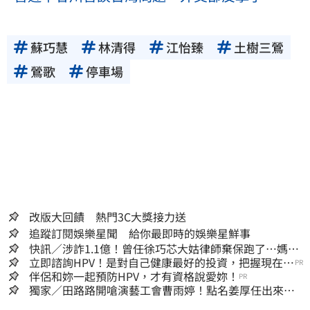
蘇巧慧
林清得
江怡臻
土樹三鶯
鶯歌
停車場
改版大回饋 熱門3C大獎接力送
追蹤訂閱娛樂星聞 給你最即時的娛樂星鮮事
快訊／涉詐1.1億！曾任徐巧芯大姑律師棄保跑了…媽也
離境 桃檢發通緝
立即諮詢HPV！是對自己健康最好的投資，把握現在不
PR
嫌晚！
伴侶和妳一起預防HPV，才有資格說愛妳！
PR
獨家／田路路開嗆演藝工會曹雨婷！點名姜厚任出來
他16字回應了