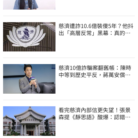
慈濟遭詐10.6億裝傻5年？他抖
出「高層反常」黑幕：真的不
知情？
慈濟10億詐騙案翻舊帳：陳時
中等到歷史平反，蔣萬安償還
2022政治利息
看完慈濟內部信更失望！張景
森提《靜思語》酸爆：認錯有
那麼難？