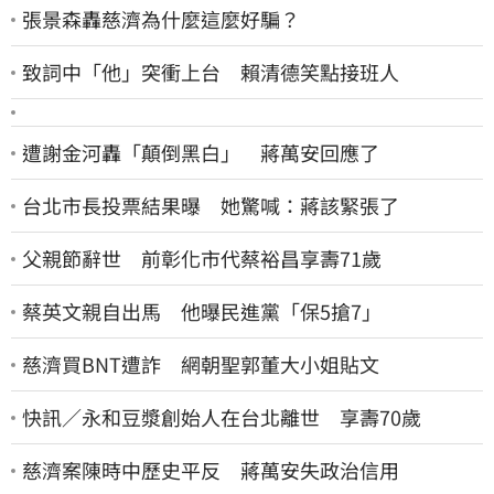
張景森轟慈濟為什麼這麼好騙？
致詞中「他」突衝上台 賴清德笑點接班人
遭謝金河轟「顛倒黑白」 蔣萬安回應了
台北市長投票結果曝 她驚喊：蔣該緊張了
父親節辭世 前彰化市代蔡裕昌享壽71歲
蔡英文親自出馬 他曝民進黨「保5搶7」
慈濟買BNT遭詐 網朝聖郭董大小姐貼文
快訊／永和豆漿創始人在台北離世 享壽70歲
慈濟案陳時中歷史平反 蔣萬安失政治信用