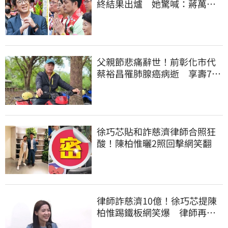
終結果出爐 她驚喊：蔣萬安
真該緊張了
父親節悲痛辭世！前彰化市代
蔡裕昌罹肺腺癌病逝 享壽71
歲
徐巧芯貼和詐慈濟律師合照狂
酸！陳柏惟曬2照回擊網笑翻
律師詐慈濟10億！徐巧芯提陳
柏惟踢鐵板網笑爆 律師再曬1
照補刀