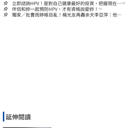
張大戶
立即諮詢HPV！是對自己健康最好的投資，把握現在不
PR
嫌晚！
伴侶和妳一起預防HPV，才有資格說愛妳！
PR
獨家／批曹雨婷帳目亂！楊光友再轟余天李亞萍：他們
工會跟演藝圈沒關
延伸閱讀