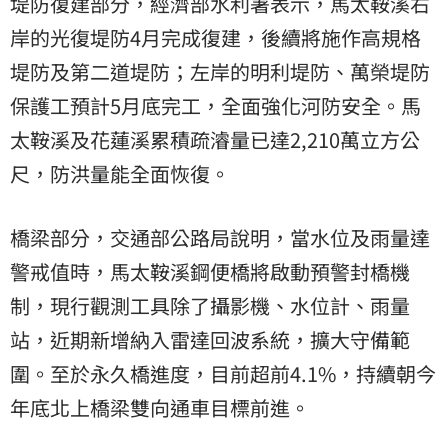
堤防復建部分，經濟部水利署表示，馬太鞍溪右
岸的光復堤防4月完成復建，後續將施作高規格
堤防及第二道堤防；左岸的明利堤防、萬榮堤防
保護工預計5月底完工，全面強化河防安全。馬
太鞍溪及花蓮溪累積疏濬量已達2,210萬立方公
尺，防洪量能全面恢復。
橋梁部分，交通部公路局說明，當水位及雨量達
警戒值時，馬太鞍溪鋼便橋將啟動預警封橋機
制，現行觀測工具除了攝影機、水位計、雨量
站，近期新增納入雷達回波系統，擴大守備範
圍。至於永久橋進度，目前超前4.1%，持續朝今
年底北上橋梁雙向通車目標前進。