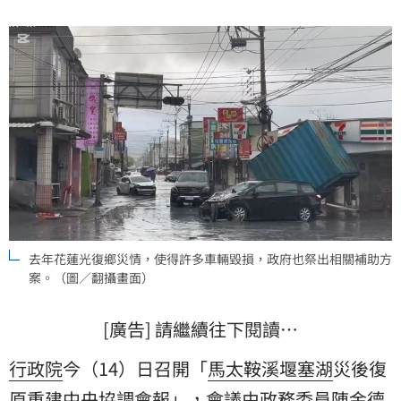
去年花蓮光復鄉災情，使得許多車輛毀損，政府也祭出相關補助方
案。（圖／翻攝畫面）
[廣告] 請繼續往下閱讀…
行政院
今（14）日召開「
馬太鞍溪
堰塞湖
災後復
原
重建
中央協調會報」，會議由政務委員
陳金德