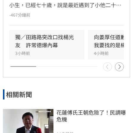
小生，已經七十歲，說是最近遇到了小他二十幾
歲的真愛，本來大家為他高興，後來發現那位真
-467分鐘前
愛，自稱家世背景學經歷與財富地位，如何又如
何，實在太誇張，不少個資似乎沒有那回事，於
是不免為老藝人擔心，是不是受騙上當了？
獨／田路路突改口找楊光
向姜厚任道歉　
友　許常德爆內幕
我要找的是楊光
3小時前
4小時前
相關新聞
花蓮傅氏王朝危險了！民調曝
危機