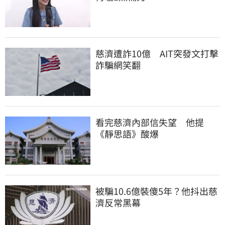
慈濟遭詐10億　AIT突發文打擊
詐騙網笑翻
看完慈濟內部信失望　他提
《靜思語》酸爆
被騙10.6億裝傻5年？他抖出慈
濟反常黑幕