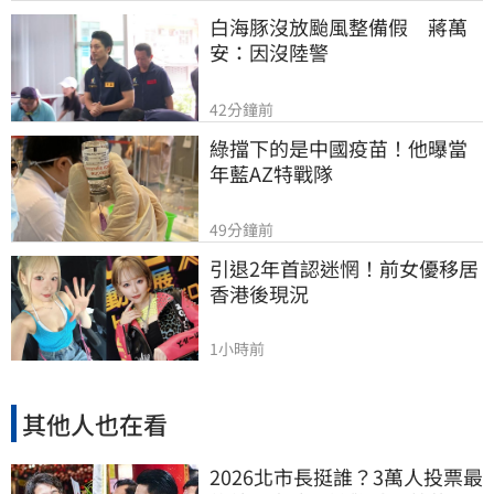
白海豚沒放颱風整備假　蔣萬
安：因沒陸警
42分鐘前
綠擋下的是中國疫苗！他曝當
年藍AZ特戰隊
49分鐘前
引退2年首認迷惘！前女優移居
香港後現況
1小時前
其他人也在看
2026北市長挺誰？3萬人投票最