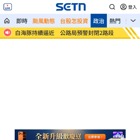
登入
即時
颱風動態
台股怎投資
政治
熱門
影音
路段
新／肥大叔猝逝死因成謎 團隊發聲了
台中里
心」