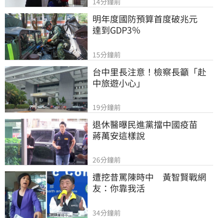
14分鐘前
明年度國防預算首度破兆元　
達到GDP3％
15分鐘前
台中里長注意！檢察長籲「赴
中旅遊小心」
19分鐘前
退休醫曝民進黨擋中國疫苗　
蔣萬安這樣說
26分鐘前
遭挖昔罵陳時中　黃智賢戰網
友：你靠我活
34分鐘前