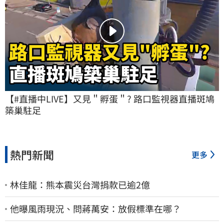
【#直播中LIVE】又見＂孵蛋＂? 路口監視器直播斑鳩
築巢駐足
熱門新聞
更多
林佳龍：熊本震災台灣捐款已逾2億
他曝風雨現況、問蔣萬安：放假標準在哪？