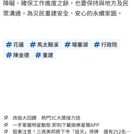
障礙、確保工作進度之餘，也要保持與地方及民
眾溝通，為災民重建安全、安心的永續家園。
花蓮
馬太鞍溪
堰塞湖
行政院
陳金德
重建
改版大回饋 熱門3C大獎接力送
一手掌握明星動態 即刻下載娛樂星聞APP
股東注意！三商美邦將下市「這天」停牌 還有252名千