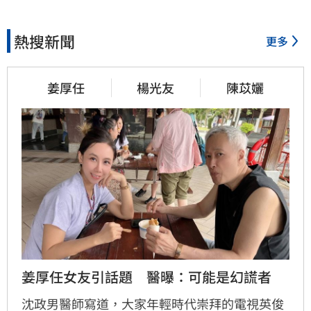
熱搜新聞
更多
姜厚任
楊光友
陳苡孋
姜厚任女友引話題　醫曝：可能是幻謊者
沈政男醫師寫道，大家年輕時代崇拜的電視英俊