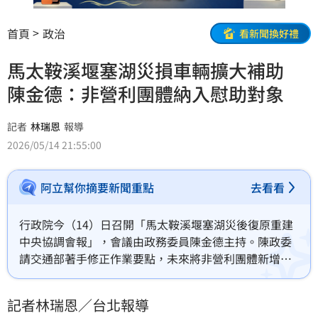
首頁
政治
看新聞換好禮
馬太鞍溪堰塞湖災損車輛擴大補助
陳金德：非營利團體納入慰助對象
記者
林瑞恩
報導
2026/05/14 21:55:00
阿立幫你摘要新聞重點
去看看
行政院今（14）日召開「馬太鞍溪堰塞湖災後復原重建
中央協調會報」，會議由政務委員陳金德主持。陳政委
請交通部著手修正作業要點，未來將非營利團體新增納
入災損車輛慰助對象，每輛汽車10萬元，機車2萬元，
加速家園重建腳步。而面對汛期挑戰，各部會相關整備
記者林瑞恩／台北報導
工作已陸續落實或具備階段性成果。