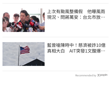
上次有颱風整備假 他曝風雨
現況、問蔣萬安：台北市放假
標準在哪？
藍曾嗆陳時中！慈濟被詐10億
真相大白 AIT突發1文酸爆…
他笑：真的很會
Recommended by