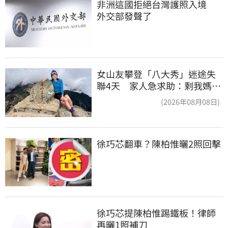
非洲這國拒絕台灣護照入境　
外交部發聲了
女山友攀登「八大秀」迷途失
聯4天 家人急求助：剩我媽還
沒找到
(2026年08月08日)
徐巧芯翻車？陳柏惟曬2照回擊
徐巧芯提陳柏惟踢鐵板！律師
再曬1照補刀