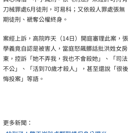
刀械罪處6月徒刑，可易科；又依殺人罪處張無
期徒刑、褫奪公權終身。
案經上訴，高院昨天（14日）開庭審理此案，張
學義竟自認是被害人，當庭怒飆髒話批洪姓女房
東，控訴「她不弄我，我也不會殺她」、「司法
不公」、「活到70歲才殺人」，甚至還說「很後
悔投案」等語。
更多新聞：