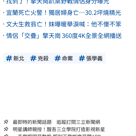
找到了！擎天崗趴桌野戰情侶身分曝光
宜蘭死亡火警！獨居婦身亡…30.2坪燒精光
文大生救翁亡！妹曝暖舉淚喊：他不傻不笨
情侶「交疊」擎天崗 360度4K全景全網播送
新北
兇殺
命案
張學義
最即時的新聞話題 追蹤訂閱三立新聞網
明星講師親授！醒吾三立學院打造影視新星