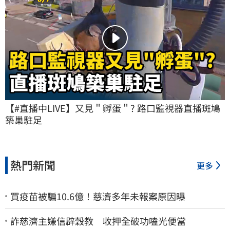
【#直播中LIVE】又見＂孵蛋＂? 路口監視器直播斑鳩
築巢駐足
熱門新聞
更多
買疫苗被騙10.6億！慈濟多年未報案原因曝
詐慈濟主嫌信辟穀教 收押全破功嗑光便當