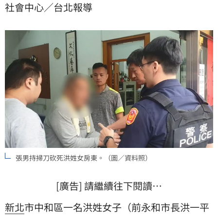
社會中心／台北報導
男一審被依殺人罪判處無期徒刑。昨天二審開庭，張男
仍無悔意，認為自己才是被害人，甚至還說「她不弄
我，我也不會殺她」。
張男持掃刀砍死洪姓女房東。（圖／資料照）
[廣告] 請繼續往下閱讀…
新北
市中和區一名洪姓女子（前永和市長洪一平