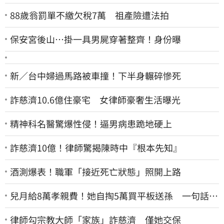
88歲翁罰單不繳欠稅7萬 祖產險遭法拍
保安宮後山…掛一具男屍穿著整齊！身份曝
新／台中婦過馬路被車撞！下半身輾碎慘死
詐慈濟10.6億住豪宅 女律師豪奢生活曝光
精神科名醫驚爆性侵！逼男病患跪地硬上
詐慈濟10億！律師驚揭陳時中『根本先知』
酒測爆表！職軍「接近死亡狀態」照開上路
兒月給8萬孝親費！她自掏5萬買平板送孫 一句話愣
原地「傷心不已」
律師勾宗教大師「家族」詐慈濟 僅她交保