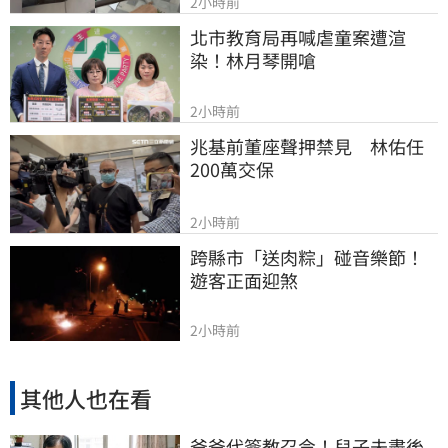
2小時前
北市教育局再喊虐童案遭渲
染！林月琴開嗆
2小時前
兆基前董座聲押禁見　林佑任
200萬交保
2小時前
跨縣市「送肉粽」碰音樂節！
遊客正面迎煞
2小時前
其他人也在看
爸爸代簽教召令！兒子未盡後