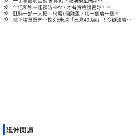
一手掌握明星動態 即刻下載娛樂星聞APP
伴侶和妳一起預防HPV，才有資格說愛妳！
PR
肚腩一抓一大把，只需1個雞蛋，用一個瘦一個
PR
地下墳墓遷葬…挖3.6米深「已見400座」！今辦法會安
撫祖先
延伸閱讀