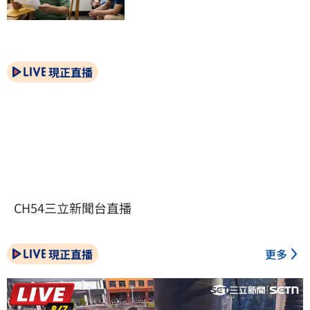
現正直播
CH54三立新聞台直播
現正直播
更多