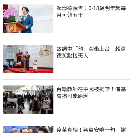
賴清德預告：0-18歲明年起每
月可領五千
致詞中「他」突衝上台　賴清
德笑點接班人
台籍教師在中國被拘禁！海基
會揭可能原因
疫苗真相！蔣萬安嗆一句　謝