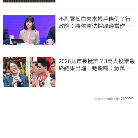
不副署藍白未來帳戶條例？行
政院：將依憲法採取適當作
為 恪守憲政責任
2026北市長挺誰？3萬人投票最
終結果出爐 她驚喊：蔣萬安
真該緊張了
Recommended by