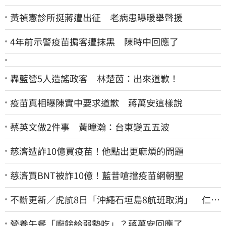
黃禎憲診所挺蔣遭出征 老病患曝暖舉聲援
4年前示警疫苗掮客遭抹黑 陳時中回應了
轟藍營5人造謠政客 林楚茵：出來道歉！
疫苗真相曝陳實中要求道歉 蔣萬安這樣說
蔡英文做2件事 黃暐瀚：台東變五五波
慈濟遭詐10億買疫苗！他點出更麻煩的問題
慈濟買BNT被詐10億！藍昔嗆擋疫苗網朝聖
不斷更新／虎航8日「沖繩石垣島8航班取消」 仁川
返台班機提前1天起飛
營養午餐「廚餘給弱勢吃」？蔣萬安回應了