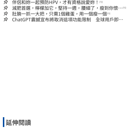
伴侶和妳一起預防HPV，才有資格說愛妳！
PR
減肥首選，檸檬加它，堅持一週，腰細了，瘦到你懷疑
PR
人生
肚腩一抓一大把，只需1個雞蛋，用一個瘦一個
PR
ChatGPT震撼宣布將取消這項功能限制 全球用戶即刻
起「免費」用到飽
延伸閱讀