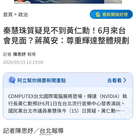
首頁
政治
看新聞換好禮
秦慧珠質疑見不到黃仁勳！6月來台
會見面？蔣萬安：尊重輝達整體規劃
記者
陳思妤
報導
2026/05/15 11:19:00
阿立幫你摘要新聞重點
去看看
COMPUTEX台北國際電腦展將登場，輝達（NVIDIA）執
行長黃仁勳預計6月1日在台北流行音樂中心發表演說。
國民黨台北市議員秦慧珠今（15）日質疑，黃仁勳一年
來台灣好幾次，但是好像蔣萬安「跟黃仁勳始終沒見到
面」，6月是否有安排和黃仁勳見面？蔣萬安回應，跟黃
記者陳思妤／
台北
報導
仁勳見過兩次面，但這次還要尊重輝達的規劃。