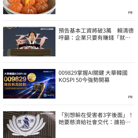
PR
預告基本工資將破3萬 賴清德
呼籲：企業只要有賺錢「就該
幫員工加薪」
009829掌握AI關鍵 大華韓國
KOSPI 50今強勢開募
PR
「別想躲在受害者3字後面」！
她要慈濟給社會交代：誰拍板
付10.6億