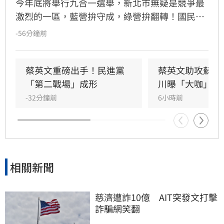
今年底將舉行九合一選舉，新北市無疑是競爭最
激烈的一區，藍營拚守成，綠營拚翻轉！國民黨
參選人李四川與民進黨參選人蘇巧慧民調更是呈
-56分鐘前
現五五波。選戰陷入膠著之際，蘇巧慧今（7）
日證實，當初曾拜託前總統蔡英文擔任競選總部
主委時，蔡英文一口就答應。完成兩屆總統任期
蔡英文重磅出手！民進黨
蔡英文助攻蘇巧
的蔡英文，除了挾帶超高人氣之外，新北更是她
「第二戰場」成形
川曝「大咖」應
的「政壇起家厝」，三度在此橫掃百萬票，有望
-32分鐘前
6小時前
成為蘇巧慧的最強支援。
相關新聞
慈濟遭詐10億　AIT突發文打擊
詐騙網笑翻