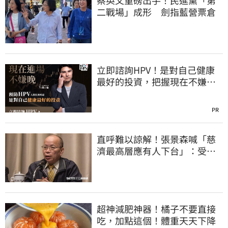
二戰場」成形 劍指藍營票倉
立即諮詢HPV！是對自己健康
最好的投資，把握現在不嫌
晚！
PR
直呼難以諒解！張景森喊「慈
濟最高層應有人下台」：受害
者是捐款的大眾
超神減肥神器！橘子不要直接
吃，加點這個！體重天天下降