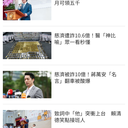
月可領五千
慈濟遭詐10.6億！醫「神比
喻」眾一看秒懂
慈濟被詐10億！蔣萬安「名
言」翻車被酸爆
致詞中「他」突衝上台　賴清
德笑點接班人