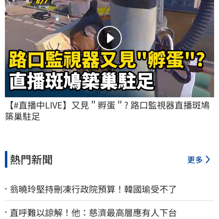
【#直播中LIVE】又見＂孵蛋＂? 路口監視器直播斑鳩
築巢駐足
熱門新聞
更多
翁曉玲堅持刪凍行政院預算！韓國瑜受不了
直呼難以諒解！他：慈濟最高層應有人下台