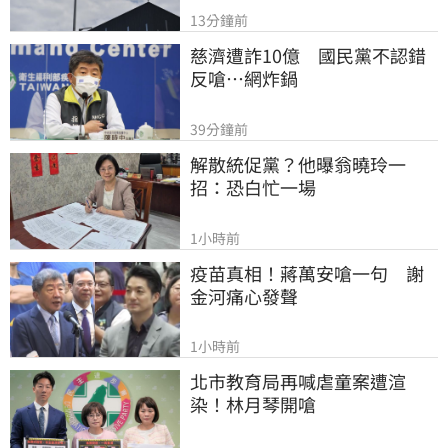
13分鐘前
慈濟遭詐10億　國民黨不認錯
反嗆⋯網炸鍋
39分鐘前
解散統促黨？他曝翁曉玲一
招：恐白忙一場
1小時前
疫苗真相！蔣萬安嗆一句　謝
金河痛心發聲
1小時前
北市教育局再喊虐童案遭渲
染！林月琴開嗆