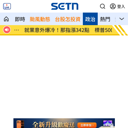
登入
即時
颱風動態
台股怎投資
政治
熱門
影音
網炸
就業意外爆冷！那指漲342點 標普500新
美通過
高
關稅