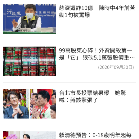
慈濟遭詐10億　陳時中4年前苦
勸1句被罵爆
99萬股東心碎！外資開殺第一
是「它」 狠砍5.1萬張股價重挫
近5%
(2020年09月30日)
台北市長投票結果曝　她驚
喊：蔣該緊張了
賴清德預告：0-18歲明年起每