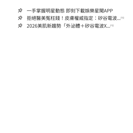
一手掌握明星動態 即刻下載娛樂星聞APP
拒絕醫美冤枉錢！皮膚權威指定：矽谷電波...
PR
2026美肌新趨勢「外泌體＋矽谷電波X...
PR