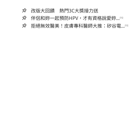
改版大回饋 熱門3C大獎接力送
伴侶和妳一起預防HPV，才有資格說愛妳...
PR
拒絕無效醫美！皮膚專科醫師大推：矽谷電...
PR