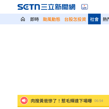
即時
颱風動態
台股怎投資
社會
熱
揭美中角力暗潮 謝金河：台灣1類人危
車界女神忍7年職場性騷！李冠儀強勢回
醫曝「1情緒」恐是失智症警訊:大腦發炎
平均大賺88%！「10檔」台股老牌基金
以AI對抗AI！北富銀組金融業防詐聯盟
0
肉搜黃爸慘了！惹毛輝達下場曝
06:54