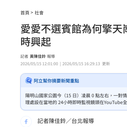
川普簽行政命令！限出生公民權禁生育
首頁
社會
王凱靈堂照惹淚 竟是「送媽媽的禮物
愛愛不選賓館為何擎天
新／國道事故！車卡匝道…駕駛受困、
時興起
7縣市大雨特報開轟 白海豚減慢、雨炸
國道傳嚴重事故！2車碰撞「撇頭」3人
記者
黃陳佳鈴
報導
2026/05/15 12:01:00
2026/05/15 16:29:13
更新
盤前／台指夜盤彈285點 台股拚延續反
阿立幫你摘要新聞重點
美股多收黑！道瓊跌464點 費半小漲39
今迎立秋！「5星座、5生肖」財運旺到
陽明山國家公園今（15 日）凌晨 0 點左右，
理處設在當地的 24小時即時監視鏡頭在YouTu
白海豚恐發陸警？專家曝暴風圈觸陸2關
主角高姓男子年僅23歲,，他說自己是「一時興起
記者陳佳鈴／台北報導
網紅肥大叔猝逝！網淚：一直覺得怪
06: