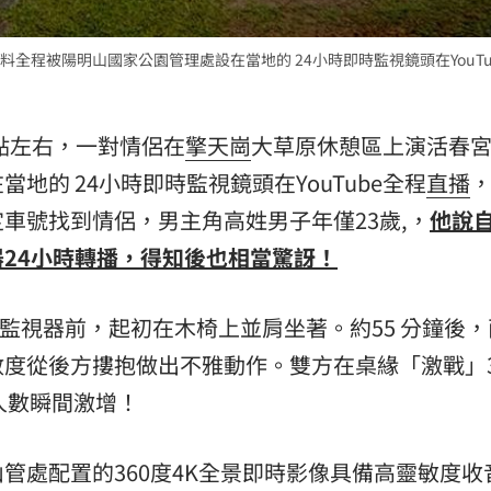
全程被陽明山國家公園管理處設在當地的 24小時即時監視鏡頭在YouTu
0 點左右，一對情侶在
擎天崗
大草原休憩區上演活春
地的 24小時即時監視鏡頭在YouTube全程
直播
車號找到情侶，男主角高姓男子年僅23歲,，
他說
24小時轉播，得知後也相當驚訝！
在監視器前，起初在木椅上並肩坐著。約55 分鐘後
數度從後方摟抱做出不雅動作。雙方在桌緣「激戰」
人數瞬間激增！
管處配置的360度4K全景即時影像具備高靈敏度收