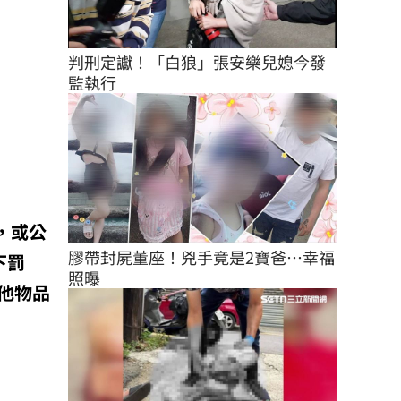
判刑定讞！「白狼」張安樂兒媳今發
監執行
，或公
膠帶封屍董座！兇手竟是2寶爸…幸福
下罰
照曝
他物品