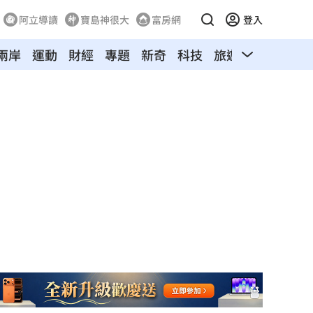
阿立導讀
寶島神很大
富房網
登入
兩岸
運動
財經
專題
新奇
科技
旅遊
汽車
寵物