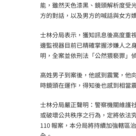
能，雖然天色漆黑、鏡頭解析度受
方的對話，以及男方的喊話與女方
士林分局表示，獲知訊息後高度重
邊監視器目前已精確掌握涉嫌人之
明，全案並依刑法「公然猥褻罪」
高姓男子到案後，他感到震驚，他向
時鏡頭在運作，得知後也感到相當
士林分局嚴正聲明：警察機關維護
或破壞公共秩序之行為，定將依法
110 報案，本分局將持續加強轄
全。