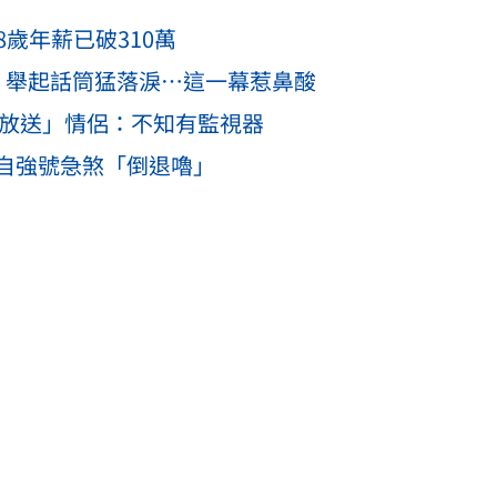
8歲年薪已破310萬
」舉起話筒猛落淚…這一幕惹鼻酸
K放送」情侶：不知有監視器
自強號急煞「倒退嚕」