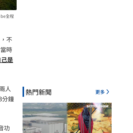
be全程
宮，不
，當時
自己是
，兩人
熱門新聞
更多
3分鐘
音功