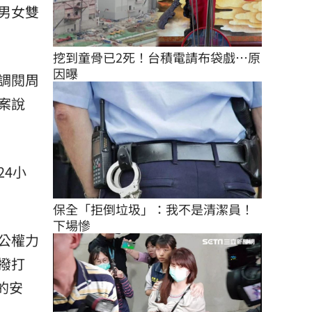
男女雙
挖到童骨已2死！台積電請布袋戲…原
因曝
調閱周
案說
4小
保全「拒倒垃圾」：我不是清潔員！
下場慘
公權力
撥打
的安