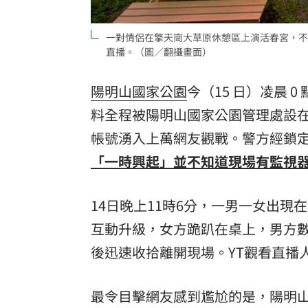
一對情侶在擎天崗大草原休憩區上演活春宮，不料
直播。（圖／翻攝畫面）
陽明山國家公園
今（15 日）凌晨 
料全程被陽明山國家公園管理處設在當
帳號湧入上萬網友觀戰。警方經鎖定
「一時興起」並不知道現場有監視器
14日晚上11時6分，一男一女出現
互動升級，女方跪趴在桌上，男方
後迅速收拾離開現場。YT觀看直播
最令目擊網友感到尷尬的是，陽明山