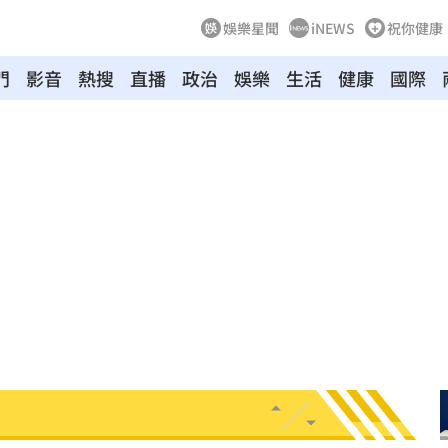
娛樂星聞
iNEWS
祝你健康
門
影音
熱搜
直播
政治
娛樂
生活
健康
國際
險
07:13
歸
07:11
中
07:08
07:00
7:00