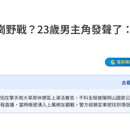
旅遊
06:50
」
06:41
崗野戰？23歲男主角發聲了
昏迷
06:39
3天
06:38
送醫
06:24
看新聞
彈
06:21
去
點
06:12
爆
06:10
一對情侶在擎天崗大草原休憩區上演活春宮，不料全程被陽明山國家
be全程直播，當時帳號湧入上萬網友觀戰。警方經鎖定車號找到情
鍵
06:08
」並不知道現場有監視器24小時轉播，得知後也相當驚訝！
07