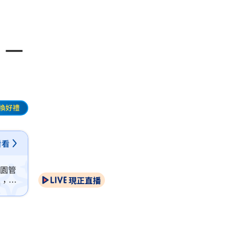
：一
換好禮
看看
公園管
現正直播
侶，男