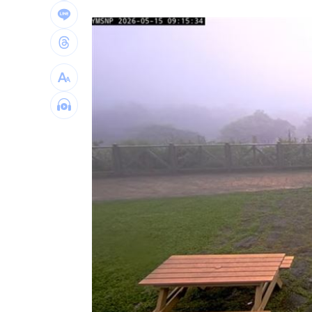
白海豚最快今發海警！專家曝停班停課
「這10檔」領漲狂飆！海外ETF反攻
06:
19歲男上國道「離奇火燒車」3人急逃保
詐慈濟10.6億住豪宅 女律師豪奢生活
台灣彩券開獎直播中
20:31
LIVE三立+24小時直播
15:27
三立iNEWS新聞台線上直播
18:00
理想混蛋號召粉絲跨海追星吃美食！
18: