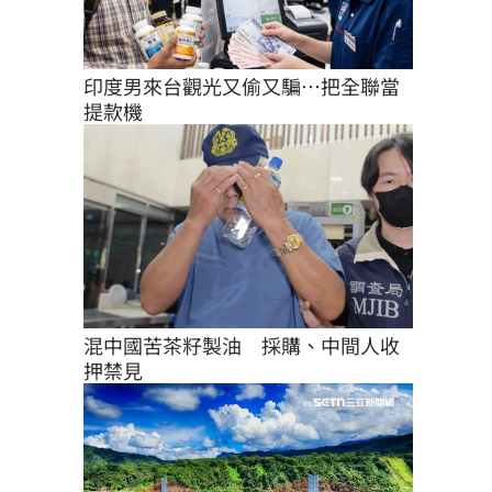
印度男來台觀光又偷又騙…把全聯當
提款機
混中國苦茶籽製油　採購、中間人收
押禁見