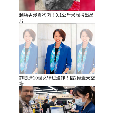
越籍男涉賣狗肉！9.1公斤犬屍掃出晶
片
詐慈濟10億女律也遇詐！借2億蓋天空
塔