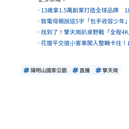
13歲拿1.5萬創業打造全球品牌 1
致電母親說這5字「包手收容少年
找到了！擎天崗趴桌野戰「全程4
花壇平交道小客車闖入整輛卡住！
陽明山國家公園
直播
擎天崗