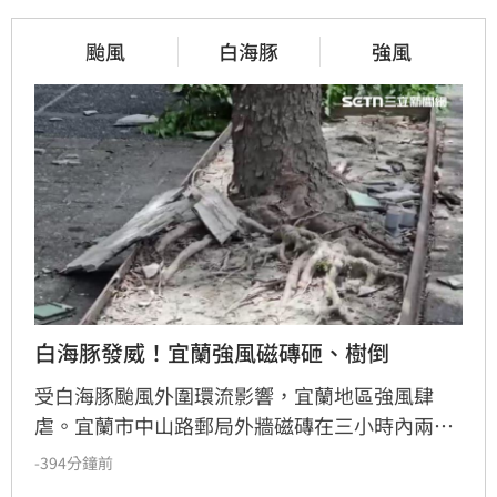
颱風
白海豚
強風
白海豚發威！宜蘭強風磁磚砸、樹倒
受白海豚颱風外圍環流影響，宜蘭地區強風肆
虐。宜蘭市中山路郵局外牆磁磚在三小時內兩度
剝落，武營街亦發生磁磚砸地險象，所幸無人傷
-394分鐘前
亡。此外，五結與三星鄉傳出路樹倒塌，市區選