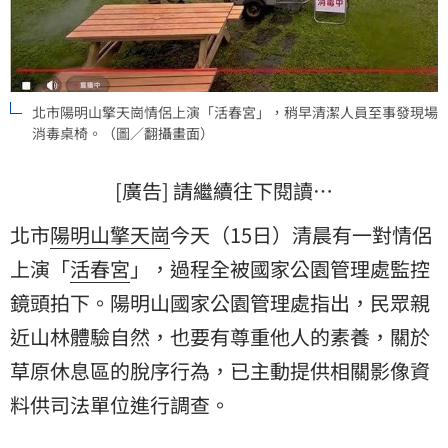
北市陽明山擎天崗情侶上演「活春宮」，稍早清潔人員至事發現場
消毒桌椅。（圖／翻攝畫面）
[廣告] 請繼續往下閱讀…
北市
陽明山
擎天崗
今天（15日）清晨有一對情侶
上演「
活春宮
」，過程全被國家公園管理處監控
鏡頭拍下。陽明山國家公園管理處指出，民眾親
近山林體驗自然，也要有尊重他人的素養，關於
草原休息區的脫序行為，已主動提供相關影像資
料供司法單位進行調查。