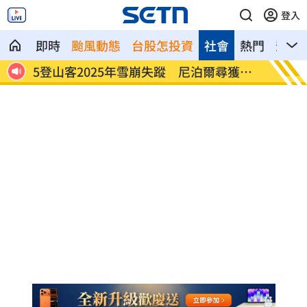
登入
即時
颱風動態
台股怎投資
社會
熱門
影音
闖足
5登山客2025年雪崩失蹤 尼泊爾尋獲遺
喝錯傷
體