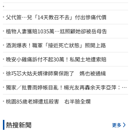
父代簽…兒「14天教召不去」付出慘痛代價
植物人妻獲賠1035萬…尪照顧她卻被岳母告
酒測爆表！職軍「接近死亡狀態」照開上路
晚安小雞痛訴付不起30萬！私闖土地遭索賠
徐巧芯大姑夫婿律師棄保跑了 媽也被通緝
獨家／批曹雨婷帳目亂！楊光友再轟余天李亞萍：他
們工會跟演藝圈沒關
桃園85歲老婦遭尪殺害 右半臉全爛
熱搜新聞
更多