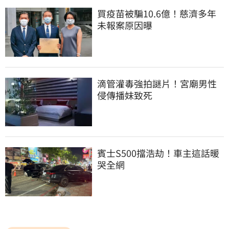
買疫苗被騙10.6億！慈濟多年
未報案原因曝
滴管灌毒強拍謎片！宮廟男性
侵傳播妹致死
賓士S500擋浩劫！車主這話暖
哭全網