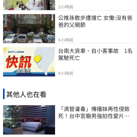
3小時前
公推孫散步遭撞亡 女慟:沒有爸
爸的父親節
4小時前
台南大貨車、自小客事故　1名
駕駛死亡
4小時前
其他人也在看
「滴管灌毒」傳播妹再性侵致
死！台中宮廟男強拍性愛片
惡行曝光