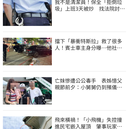
我不是清潔員！保全「拒倒垃
圾」上班3天被炒 找法院討公
道結果出爐
擋下「暴衝特斯拉」救了很多
人！賓士車主身分曝…他社群
擁1.4萬追蹤
亡妹慘遭公公毒手 表姊憶父
親節前夕：小舅舅仍到殯儀館
陪她說話
飛來橫禍！「小飛機」失控撞
進民宅嵌入屋頂 肇事玩家疑