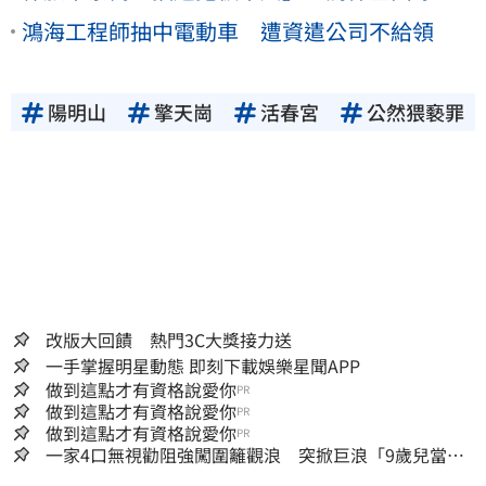
鴻海工程師抽中電動車 遭資遣公司不給領
陽明山
擎天崗
活春宮
公然猥褻罪
改版大回饋 熱門3C大獎接力送
一手掌握明星動態 即刻下載娛樂星聞APP
做到這點才有資格說愛你
PR
做到這點才有資格說愛你
PR
做到這點才有資格說愛你
PR
一家4口無視勸阻強闖圍籬觀浪 突掀巨浪「9歲兒當場
遭捲入海」