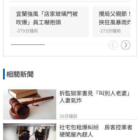
舉看板受強風吹襲搖搖欲墜，烏石港賞鯨船被迫
全面停駛。
宜蘭強風「店家玻璃門被
攪局父親節！中
吹爆」員工嚇抱頭
挾狂風暴雨炸雙
-379分鐘前
-273分鐘前
相關新聞
拆監獄家書見「叫別人老婆」
人妻氣炸
35分鐘前
社宅包租爆糾紛　房客控業者
硬闖屋內趕人