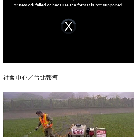
window.
or network failed or because the format is not supported.
Video
Player
is
loading.
社會中心／台北報導