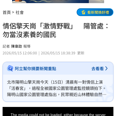
首頁
社會
看新聞換好禮
情侶擎天崗「激情野戰」 陽管處：
勿當沒素養的國民
記者
陳韋劭
報導
2026/05/15 12:06:00
2026/05/15 18:38:39
更新
阿立幫你摘要新聞重點
去看看
北市陽明山擎天崗今天（15日）清晨有一對情侶上演
「活春宮」，過程全被國家公園管理處監控鏡頭拍下。
陽明山國家公園管理處指出，民眾親近山林體驗自然，
也要有尊重他人的素養，關於草原休息區的脫序行為，
已主動提供相關影像資料供司法單位進行調查。
This
is
a
The media could not be loaded, either because the server
modal