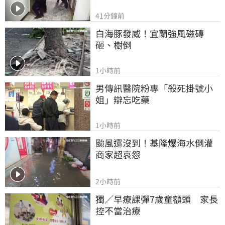
41分鐘前
白海豚發威！宜蘭強風磁磚
砸、樹倒
1小時前
男傳訊醫院粉專「殺死掛號小
姐」辯忘吃藥
1小時前
颱風還沒到！基隆爆海水倒灌 
商家超哀怨
2小時前
獨／早療課彈7歲童額頭　家長
控不當治療