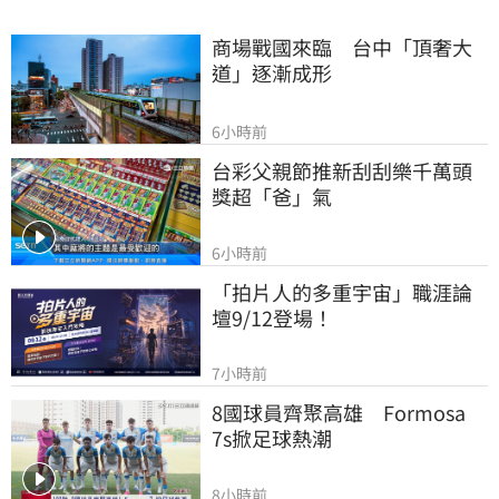
商場戰國來臨　台中「頂奢大
道」逐漸成形
6小時前
台彩父親節推新刮刮樂千萬頭
獎超「爸」氣
6小時前
「拍片人的多重宇宙」職涯論
壇9/12登場！
7小時前
8國球員齊聚高雄　Formosa 
7s掀足球熱潮
8小時前