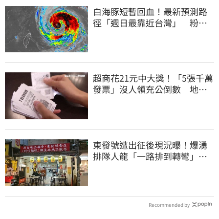
白海豚短暫回血！最新預測路
徑「週日最靠近台灣」 粉
專：暴風圈擦邊過
超商花21元中大獎！「5張千萬
發票」沒人領充公倒數 地點
明細一次看
東發號遭出征後現況曝！爆湧
排隊人龍「一路排到轉彎」
上萬網友力挺
Recommended by