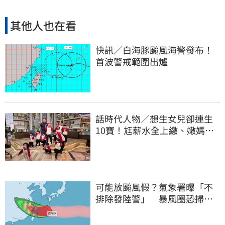
其他人也在看
快訊／白海豚颱風海警發布！
首波警戒範圍出爐
話時代人物／想生女兒卻連生
10寶！尪薪水全上繳、嫩媽吐
心聲：不生了
可能放颱風假？氣象署曝「不
排除發陸警」 暴風圈恐掃過2
地