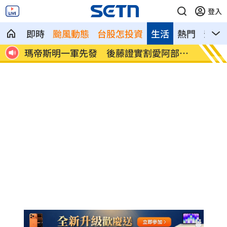
登入
即時
颱風動態
台股怎投資
生活
熱門
影音
45
瑪帝斯明一軍先發 後藤證實割愛阿部雄
不斷更
大