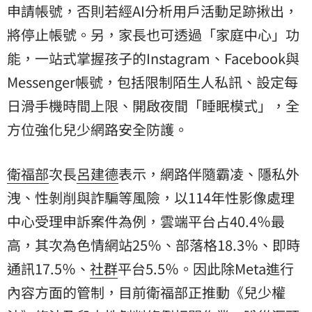
申請帳號，否則若經AI分析用戶活動足跡揪出，
將停止帳號。另，家長也可透過「家庭中心」功
能，一站式掌握孩子的Instagram、Facebook與
Messenger帳號，包括限制陌生人私訊、設定每
日滑手機時間上限、開啟夜間「睡眠模式」，全
方位強化兒少網路安全防護。
衛福部
次長
呂建德
表示，網路伴隨霸凌、隱私外
洩、性剝削與詐騙等風險，以114年性影像處理
中心受理申訴案件為例，雲端平台占40.4％最
高，其次為色情網站25％、部落格18.3％、即時
通訊17.5％、
社群
平台5.5％。因此除Meta進行
內容方面的管制，目前衛福部正推動《兒少權