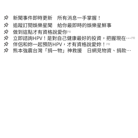
新聞事件即時更新 所有消息一手掌握！
追蹤訂閱娛樂星聞 給你最即時的娛樂星鮮事
做到這點才有資格說愛你
PR
立即諮詢HPV！是對自己健康最好的投資，把握現在不
PR
嫌晚！
伴侶和妳一起預防HPV，才有資格說愛妳！
PR
熊本強震台灣「捐一物」神救援 日網見物資、捐款
喊：給台灣統治算了