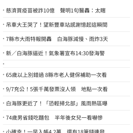
慈濟買疫苗被詐10億 聲明1句醫轟：太瞎
吊車大王哭了！望新豐車站感謝憶起這瞬間
7縣市大雨特報開轟 白海豚減慢、雨炸3天
新／白海豚逼近！氣象署宣布14:30發海警
65歲以上別錯過 8縣市老人健保補助一次看
9/7充公！5張千萬發票沒人領 地點一次看
白海豚更近了！「恐輕掃北部」風雨熱區曝
74歲男省錢吃麵包 半年後女兒一看嚇慘
小確幸！一早入帳4.2萬 還有18筆錢連發