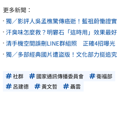
更多新聞：
獨／影評人吳孟樵驚傳癌逝！藍祖蔚慟證實
汗臭味怎麼救？明礬石「這時用」效果最好
清手機空間誤刪LINE群組照 正確4招曝光
獨／多部經典國片遭盜版！文化部力挺追究
社群
國家通訊傳播委員會
衛福部
呂建德
黃文哲
聶雲