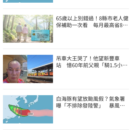
65歲以上別錯過！8縣市老人健
保補助一次看 每月最高省826
元
吊車大王哭了！他望新豐車
站 憶60年前父親「騎1.5小時
單車載他圓夢」
白海豚有望放颱風假？氣象署
曝「不排除發陸警」 暴風圈
恐掃過2地