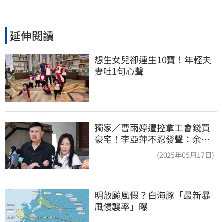
延伸閱讀
想生女兒卻連生10寶！年輕夫
妻吐1句心聲
獨家／曹雨婷遭控拿工會錢買
豪宅！李亞萍不忍發聲：余天
管工會都貼錢
(2025年05月17日)
明放颱風假？白海豚「最新暴
風侵襲率」曝