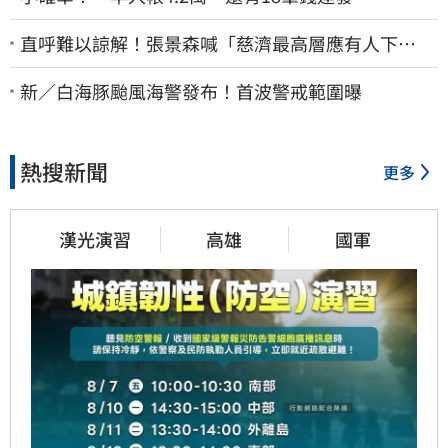
直呼難以諒解！張景森喊「慈濟最高層應有人下
台」：受害者是捐款的大眾
新／白海豚颱風海警發布！首波警戒範圍曝
熱搜新聞
更多
漢光演習
高雄
國軍