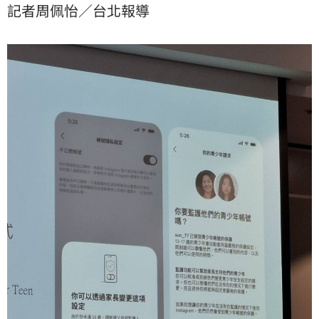
記者周佩怡／台北報導
庭中心」功能，一站式掌握孩子的Instagram、
Facebook與Messenger帳號，包括限制陌生人私訊、設
定每日滑手機時間上限、開啟夜間「睡