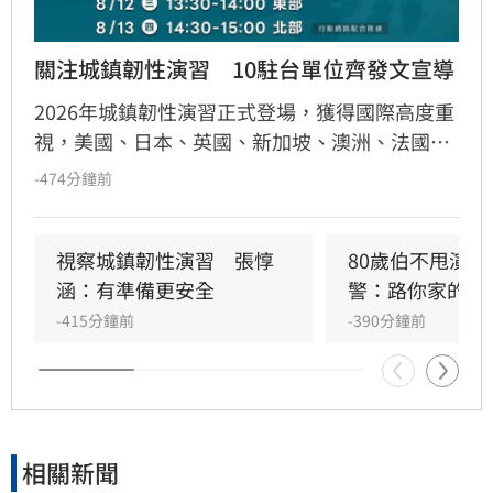
關注城鎮韌性演習　10駐台單位齊發文宣導
2026年城鎮韌性演習正式登場，獲得國際高度重
視，美國、日本、英國、新加坡、澳洲、法國、
荷蘭、紐西蘭、捷克及歐盟等10個駐台單位，近
-474分鐘前
日紛紛透過官方社群平台，主動分享演習時程與
避難資訊，提醒在台僑民與旅客配合人車管制、
疏散避難及行動網路降速等措施。國安會副秘書
視察城鎮韌性演習　張惇
80歲伯不甩演
長林飛帆表示，謝謝這些理念相近國家的關心和
涵：有準備更安全
警：路你家的逆
支持。自助人助，「在許多朋友關心我們安全的
-415分鐘前
-390分鐘前
同時，我們也要為自己的安全多做一分準備。」
相關新聞