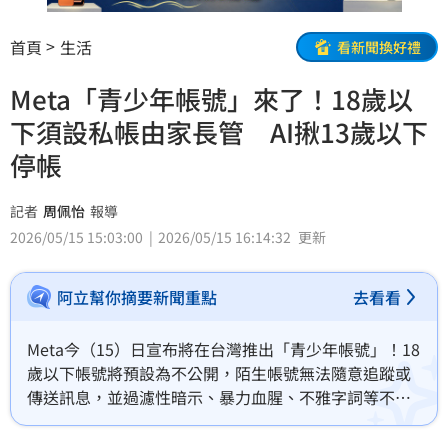
首頁
生活
看新聞換好禮
Meta「青少年帳號」來了！18歲以
下須設私帳由家長管 AI揪13歲以下
停帳
記者
周佩怡
報導
2026/05/15 15:03:00
2026/05/15 16:14:32
更新
阿立幫你摘要新聞重點
去看看
Meta今（15）日宣布將在台灣推出「青少年帳號」！18
歲以下帳號將預設為不公開，陌生帳號無法隨意追蹤或
傳送訊息，並過濾性暗示、暴力血腥、不雅字詞等不適
齡內容；13歲以下更禁止申請帳號，否則若經AI分析用
戶活動足跡揪出，將停止帳號。另，家長也可透過「家