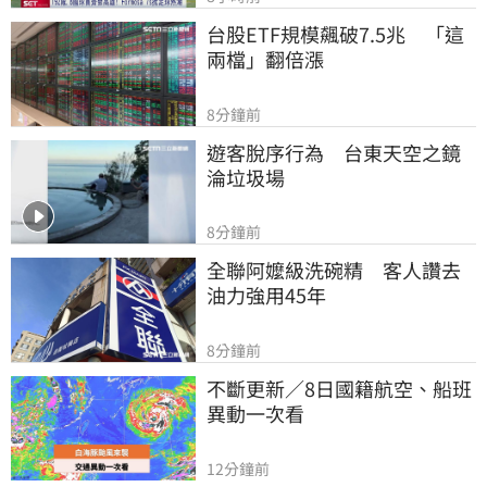
台股ETF規模飆破7.5兆　「這
兩檔」翻倍漲
8分鐘前
遊客脫序行為　台東天空之鏡
淪垃圾場
8分鐘前
全聯阿嬤級洗碗精　客人讚去
油力強用45年
8分鐘前
不斷更新／8日國籍航空、船班
異動一次看
12分鐘前