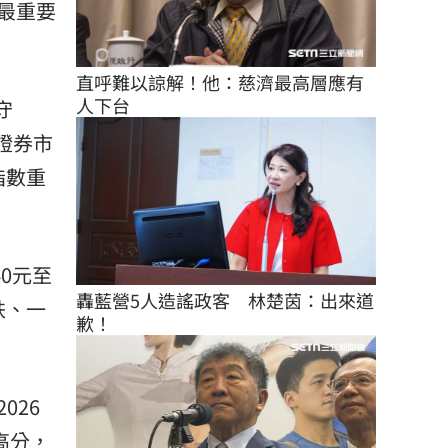
最重要
直呼難以諒解！他：慈濟最高層應有
人下台
守
國證券市
指數重
0元至
轟藍營5人造謠政客　林楚茵：出來道
跌、一
歉！
2026
高分，