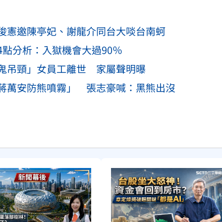
俊憲邀陳亭妃、謝龍介同台大啖台南蚵
點分析：入獄機會大過90％
鬼吊頸」女員工離世 家屬聲明曝
蔣萬安防熊噴霧」 張志豪喊：黑熊出沒