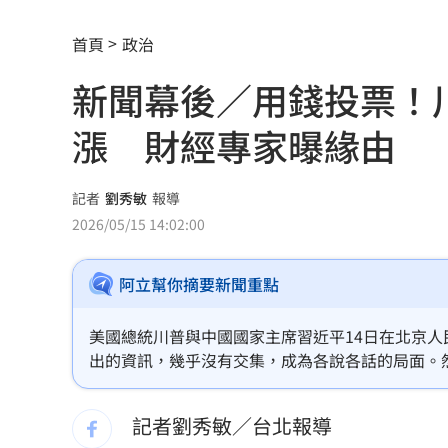
不是群聯！ 記憶體它靠這技術目標價
首頁
政治
鄭怡靜輸宿敵王藝迪 橫濱冠軍戰止步1
新聞幕後／用錢投票！
家具行名片夾5百放機車 老闆：不是我放
漲 財經專家曝緣由
衣服吸汗臭爆！內行揭密：夏天別穿2材
睡得久等於睡得好？醫揭真相：錯誤迷
記者
劉秀敏
報導
2026/05/15 14:02:00
男星兩度罹白血病 淚喊：老天要我放
搶攻美方大單！柯志恩率高雄業者對接
阿立幫你摘要新聞重點
男星突破極限 秀服遭丟披粉紅垃圾袋
美國總統川普與中國國家主席習近平14日在北京
出的資訊，幾乎沒有交集，成為各說各話的局面。
楊紫瓊喜迎64歲生日 再奪影壇重量級
證交所領頭跳水，相關市場指數全面恐慌性下跌，台
乳癌術後腫成「大象手」?醫：恐1惡疾
記者劉秀敏／台北報導