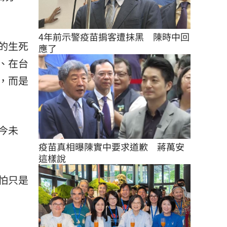
4年前示警疫苗掮客遭抹黑　陳時中回
的生死
應了
、在台
，而是
今未
疫苗真相曝陳實中要求道歉　蔣萬安
這樣說
怕只是