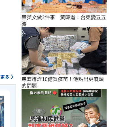
蔡英文做2件事　黃暐瀚：台東變五五
波
更多
慈濟遭詐10億買疫苗！他點出更麻煩
的問題