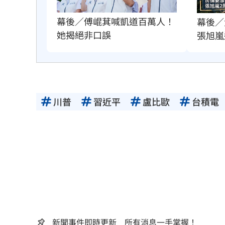
幕後／傅崐萁喊凱道百萬人！
幕後／
她揭絕非口誤
張旭嵐
川普
習近平
盧比歐
台積電
新聞事件即時更新 所有消息一手掌握！