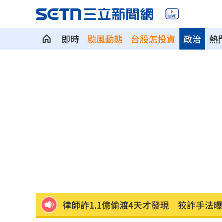
即時
颱風動態
台股怎投資
政治
熱
桃猿連續2場二軍僅3投手 曾豪駒解釋
買鹹酥雞忘帶錢 暖心闆1原因竟倒貼錢
外資狂賣407億！這檔連23買再掃2.2萬
55歲女領隊攀八大秀失聯2天 家屬急尋
鍾年晃怒批蔣萬安：你這四年是「偷來
美對多晶矽加徵關稅 政院：評估影響
律師詐1.1億偷渡4天才發現 狡詐手法