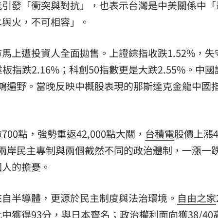
能引發「衝突與對抗」，也表示台灣是中美關係中「
水與火，不可相容」。
馬上遭投資人全面拋售。上證綜指收跌1.52%，失
業板指跌2.16%；科創50指數更是大跌2.55%。中
片哀鴻遍野。當晚反映中概股表現的那斯達克金龍中國
0點，強勢重返42,000點大關，
台積電
股價上漲4
台海兩岸民主專制與兩個截然不同的政治體制，一漲一
國人的擔憂。
來自半導體，更源於民主制度與法治環境。
自由之家
獲得93分，與日本齊名；政治權利面向獲38/40