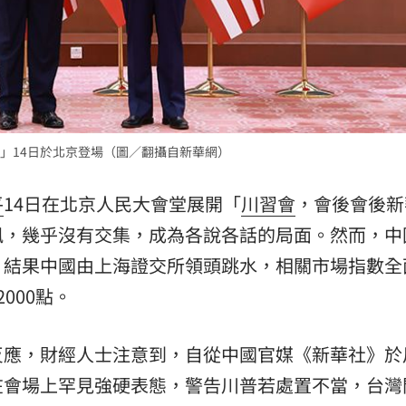
15
」14日於北京登場（圖／翻攝自新華網）
平
14日在北京人民大會堂展開「
川習會
，會後會後新
訊，幾乎沒有交集，成為各說各話的局面。然而，中
，結果中國由上海證交所領頭跳水，相關市場指數全
000點。
反應，財經人士注意到，自從中國官媒《新華社》於
在會場上罕見強硬表態，警告川普若處置不當，台灣