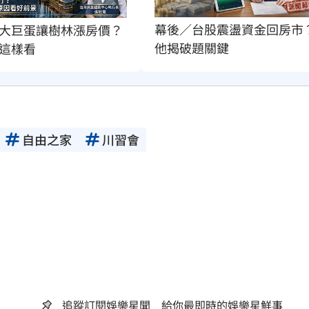
幕後／台股震盪資金回房市
大巨蛋讓樹林漲房價？
他揭破題關鍵
這樣看
自由之家
川習會
追蹤訂閱娛樂星聞 給你最即時的娛樂星鮮事