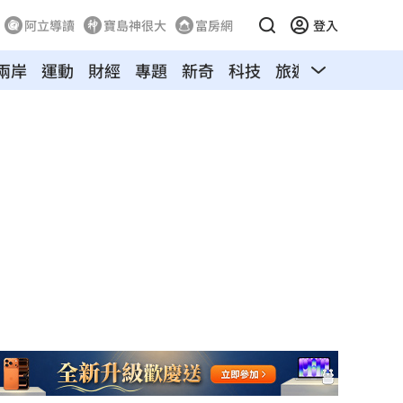
阿立導讀
寶島神很大
富房網
登入
兩岸
運動
財經
專題
新奇
科技
旅遊
汽車
寵物