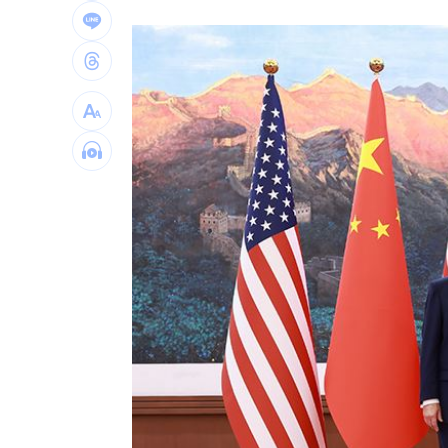
外資開殺第一是它 狠砍5.1萬張股價重
白海豚颱風影響時間增加 1地區恐炸雨
不滿BLACKPINK十週年活動 日粉砸Y
台灣彩券開獎直播中
20:31
LIVE三立+24小時直播
15:27
三立iNEWS新聞台線上直播
18:00
商場戰國來臨 台中「頂奢大道」逐漸
台彩父親節推新刮刮樂千萬頭獎超「爸
「拍片人的多重宇宙」職涯論壇9/12登
8國球員齊聚高雄 Formosa 7s掀足球