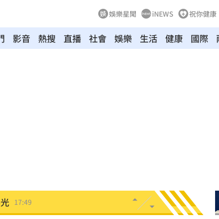
娛樂星聞
iNEWS
祝你健康
門
影音
熱搜
直播
社會
娛樂
生活
健康
國際
狀況
17:58
17:57
張
17:57
17:53
的」
17:52
有限
17:52
曝光
17:49