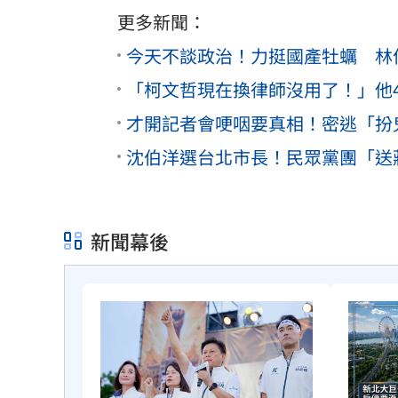
更多新聞：
今天不談政治！力挺國產牡蠣 林
「柯文哲現在換律師沒用了！」他4
才開記者會哽咽要真相！密逃「扮
沈伯洋選台北市長！民眾黨團「送
新聞幕後