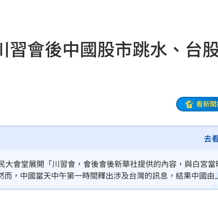
破千
17:48
6強
17:46
川習會後中國股市跳水、台
的
17:46
質
17:43
思
17:43
看新聞
棄
17:38
17:37
去
登台
17:36
人民大會堂展開「川習會，會後會後新華社提供的內容，與白宮當
然而，中國當天中午第一時間釋出涉及台灣的訊息，結果中國由
殊榮
17:35
股反而自信大漲，重返42000點。
前兆
17:32