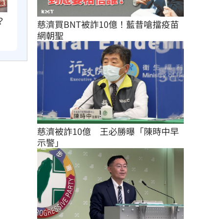
？
慈濟買BNT被詐10億！藍昔嗆擋疫苗
網朝聖
慈濟被詐10億　王必勝曝「陳時中早
示警」