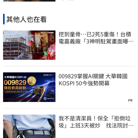
其他人也在看
挖到童骨…已2死5重傷！台積
電嘉義廠「3神明駐駕畫面曝
光」
009829掌握AI關鍵 大華韓國
KOSPI 50今強勢開募
PR
我不是清潔員！保全「拒倒垃
圾」上班3天被炒 找法院討公
道結果出爐