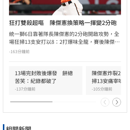
狂打雙殺超嘔　陳傑憲換策略一揮變2分砲
統一獅6日靠著隊長陳傑憲的2分砲開啟攻勢，全
場狂掃13支安打以8：2打爆味全龍，賽後陳傑憲
透露因為上週末自己擊出太多雙殺，當時上場只
-163分鐘前
想著不要再打滾地球，沒想到最後一掃變成打破
僵局的全壘打。
13場完封敗後爆發　餅總
陳傑憲炸裂2分
苦笑：紀錄都破了
掃13安痛宰味全
-137分鐘前
-105分鐘前
相關新聞