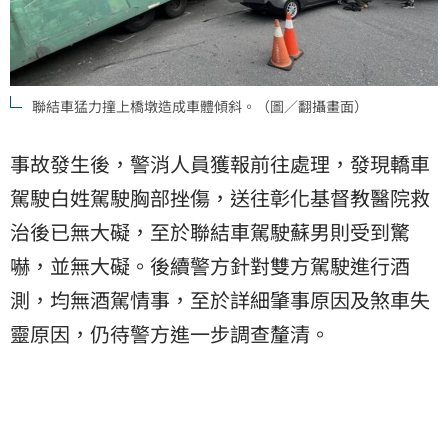
聯結車猛力撞上橋墩造成車體傾斜。（圖／翻攝畫面）
事故發生後，警消人員獲報前往處理，發現轎車
駕駛白姓駕駛胸部挫傷，送往彰化基督教醫院救
治後已無大礙，至於聯結車駕駛蘇男則受到驚
嚇，並無大礙。後續警方針對雙方駕駛進行酒
測，均無酒駕情事，至於詳細肇事原因及煞車失
靈原因，仍待警方進一步調查釐清。