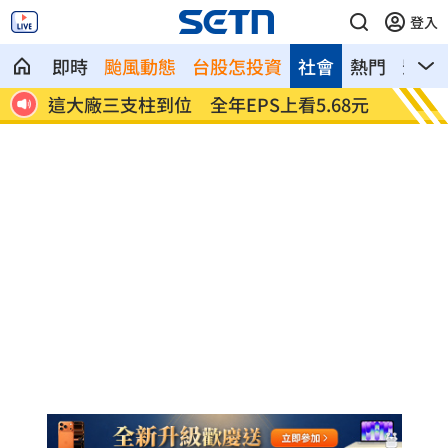
登入
即時
颱風動態
台股怎投資
社會
熱門
影音
S上看5.68元
慈濟買BNT被詐10億！藍昔嗆擋疫苗網
聖