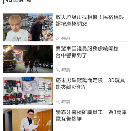
放火垃圾山找相機！民宿稱誤
認按摩棒網怒
2小時前
男駕車至議員服務處嗆開槍　
台中警抓到了
3小時前
癌末男缺錢鋌而走險　3D玩具
熊夾藏K他命
4小時前
學霸牙醫槓離職員工　為3萬筆
電互告慘勝