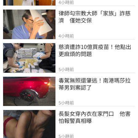
4小時前
律師勾宗教大師「家族」詐慈
濟　僅她交保
4小時前
慈濟遭詐10億買疫苗！他點出
更麻煩的問題
5小時前
毒駕無照還肇逃！南港瑪莎拉
蒂男到案認了
5小時前
長髮女穿內衣在家門口　他害
怕報警真相曝
5小時前