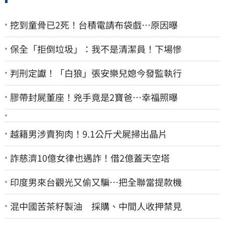
挖到童骨已2死！台積電請布袋戲…原因曝
保全「拒倒垃圾」：我不是清潔員！下場慘
判刑定讞！「白狼」張安樂兒媳今發監執行
膠帶封屍董座！兇手竟是2寶爸…幸福照曝
越籍男涉賣狗肉！9.1公斤犬屍掃出晶片
詐慈濟10億女律也遇詐！借2億蓋天空塔
印度男來台觀光又偷又騙…把全聯當提款機
混中國苦茶籽製油 採購、中間人收押禁見