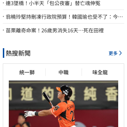
連3墜橋！小半天「包公夜審」替亡魂伸冤
翁曉玲堅持刪凍行政院預算！韓國瑜也受不了：今年
剩4個月你思考一下
苗栗離奇命案！26歲男消失16天…死在田裡
熱搜新聞
更多
統一獅
中職
味全龍