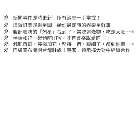
新聞事件即時更新 所有消息一手掌握！
追蹤訂閱娛樂星聞 給你最即時的娛樂星鮮事
腹部脂肪的「剋星」找到了，常吃這幾物，吃走大肚
PR
囊，瘦出小蠻腰
伴侶和妳一起預防HPV，才有資格說愛妳！
PR
減肥首選，檸檬加它，堅持一週，腰細了，瘦到你懷疑
PR
人生
巴紐宣布關閉台灣駐處！專家：預示擴大對中經貿合作