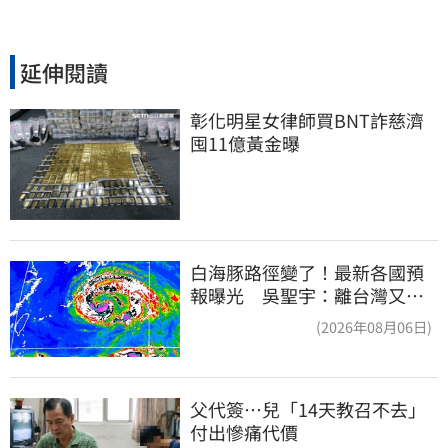
延伸閱讀
彰化明星女律師買BNT詐慈濟 
囤11億黃金曝
白海豚路徑變了！最新各國預
報曝光 吳聖宇：離台灣又更
近一點
(2026年08月06日)
父代簽…兒「14天教召不去」
付出慘痛代價