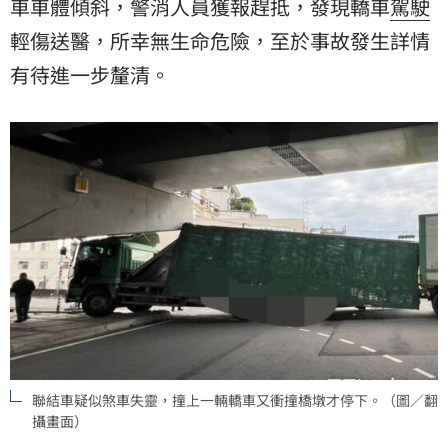
車車體傾斜，警消人員獲報趕抵，發現轎車
駕駛
輕傷送醫，所幸無生命危險，至於事故發生詳情
有待進一步釐清。
聯結車疑似煞車失靈，撞上一輛轎車又衝撞橋墩才停下。（圖／翻
攝畫面）