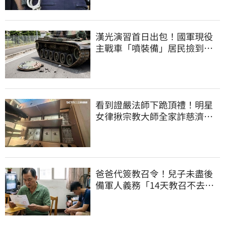
漢光演習首日出包！國軍現役
主戰車「噴裝備」居民撿到零
件…軍方說話了
看到證嚴法師下跪頂禮！明星
女律揪宗教大師全家詐慈濟…
全家爽睡黃金堆
爸爸代簽教召令！兒子未盡後
備軍人義務「14天教召不去」
換3個月刑期