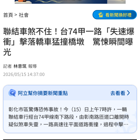
首頁
社會
看新聞換好禮
聯結車煞不住！台74甲一路「失速爆
衝」擊落轎車猛撞橋墩 驚悚瞬間曝
光
記者
林意筑
報導
2026/05/15 14:37:00
阿立幫你摘要新聞重點
去看看
彰化市區驚傳恐怖事故！今（15）日上午7時許，一輛
聯結車行經台74甲線南下路段，由彰南路匝道口離開時
疑似煞車失靈，一路高速往平面道路衝撞，過程中擊落
一亮綠燈直行通過路口的轎車，隨後又撞上橋墩，猛力
撞擊造車聯結車子車車體傾斜，警消人員獲報趕抵，發