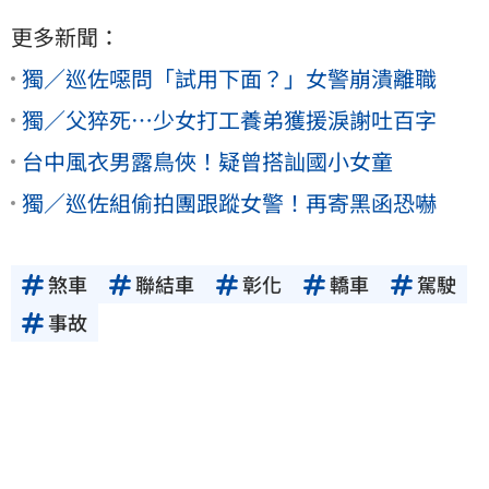
更多新聞：
獨／巡佐噁問「試用下面？」女警崩潰離職
獨／父猝死⋯少女打工養弟獲援淚謝吐百字
台中風衣男露鳥俠！疑曾搭訕國小女童
獨／巡佐組偷拍團跟蹤女警！再寄黑函恐嚇
煞車
聯結車
彰化
轎車
駕駛
事故