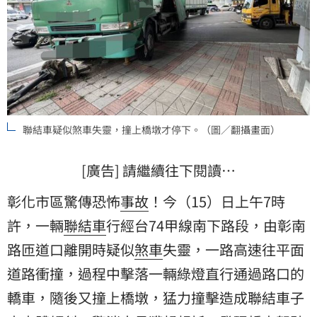
聯結車疑似煞車失靈，撞上橋墩才停下。（圖／翻攝畫面）
[廣告] 請繼續往下閱讀…
彰化市區驚傳恐怖
事故
！今（15）日上午7時
許，一輛
聯結車
行經台74甲線南下路段，由彰南
路匝道口離開時疑似
煞車
失靈，一路高速往平面
道路衝撞，過程中擊落一輛綠燈直行通過路口的
轎車
，隨後又撞上橋墩，猛力撞擊造成聯結車子