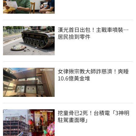
漢光首日出包！主戰車噴裝…
居民撿到零件
女律揪宗教大師詐慈濟！爽睡
10.6億黃金堆
挖童骨已2死！台積電「3神明
駐駕畫面曝」