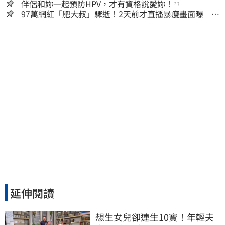
嫌晚！
伴侶和妳一起預防HPV，才有資格說愛妳！
PR
97萬網紅「肥大叔」驟逝！2天前才直播暴瘦畫面曝 網
淚崩：一路好走
延伸閱讀
想生女兒卻連生10寶！年輕夫