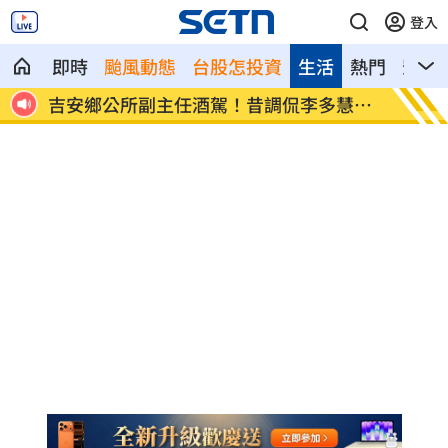
登入
即時
颱風動態
台股怎投資
生活
熱門
影音
命警
吉安鄉公所副主任酒駕！昔調侃李多慧惹
老朋友
議
舉