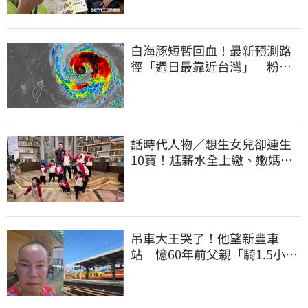
白海豚短暫回血！最新預測路
徑「週日最靠近台灣」 粉
專：暴風圈擦邊過
話時代人物／想生女兒卻連生
10寶！尪薪水全上繳、嫩媽吐
心聲：不生了
吊車大王哭了！他望新豐車
站 憶60年前父親「騎1.5小時
單車載他圓夢」