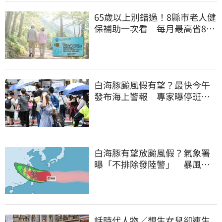
65歲以上別錯過！8縣市老人健
保補助一次看 每月最高省826
元
白海豚颱風假有望？最快今午
發布海上警報 專家曝停班停
課機率
白海豚有望放颱風假？氣象署
曝「不排除發陸警」 暴風圈
恐掃過2地
話時代人物／想生女兒卻連生