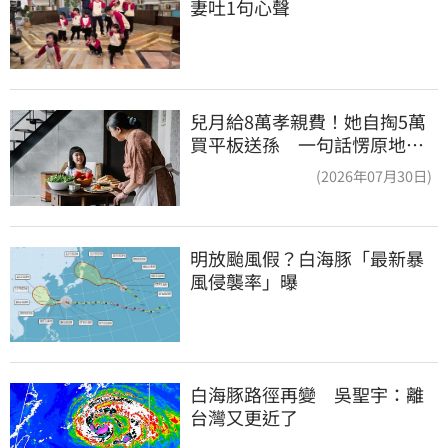
妻吐1句心聲
兒月給8萬孝親費！她自掏5萬
買平板送孫 一句話愣原地
「傷心不已」
(2026年07月30日)
明放颱風假？白海豚「最新暴
風侵襲率」曝
白海豚路徑再變　吳聖宇：離
台灣又更近了