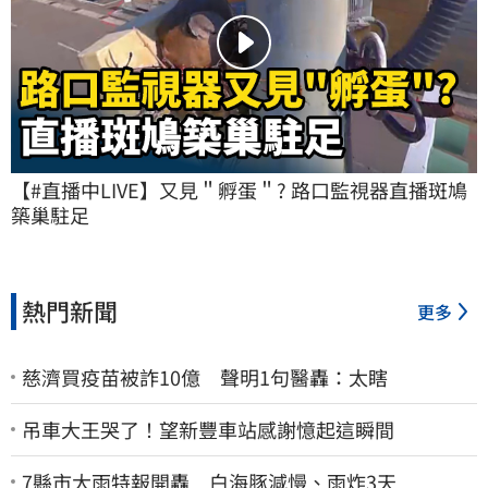
【#直播中LIVE】又見＂孵蛋＂? 路口監視器直播斑鳩
築巢駐足
熱門新聞
更多
慈濟買疫苗被詐10億 聲明1句醫轟：太瞎
吊車大王哭了！望新豐車站感謝憶起這瞬間
7縣市大雨特報開轟 白海豚減慢、雨炸3天