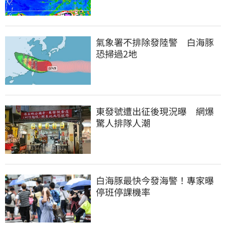
氣象署不排除發陸警　白海豚
恐掃過2地
東發號遭出征後現況曝　網爆
驚人排隊人潮
白海豚最快今發海警！專家曝
停班停課機率