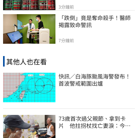
3分鐘前
「跌倒」竟是奪命殺手！醫師
揭露致命警訊
7分鐘前
其他人也在看
快訊／白海豚颱風海警發布！
首波警戒範圍出爐
73歲首次過父親節、拿到卡
片 他拄拐杖找亡妻淚：今天
好多人來幫我慶祝