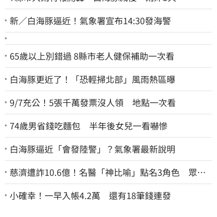
新／白海豚逼近！氣象署宣布14:30發海警
65歲以上別錯過 8縣市老人健保補助一次看
白海豚更近了！「恐輕掃北部」風雨熱區曝
9/7充公！5張千萬發票沒人領 地點一次看
74歲男省錢吃麵包 半年後女兒一看嚇慘
白海豚逼近「會發陸警」？氣象署最新說明
慈濟遭詐10.6億！名醫「神比喻」點名3角色 眾人
一看秒懂讚：好傳神
小確幸！一早入帳4.2萬 還有18筆錢連發