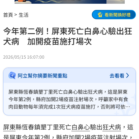
首頁
生活
看新聞換好禮
今年第二例！屏東死亡白鼻心驗出狂
犬病 加開疫苗施打場次
2026/05/15 16:07:00
阿立幫你摘要新聞重點
去看看
屏東縣恆春鎮墾丁里死亡白鼻心驗出狂犬病，這是屏東
今年第2例，縣府加開2場疫苗注射場次，呼籲家中有食
肉目動物每年須完成1次狂犬病疫苗施打，否則將可依法
開罰。
屏東
縣恆春鎮墾丁里死亡
白鼻心
驗出
狂犬病
，這
是屏東今年第2例，縣府加開2場
疫苗
注射場次，