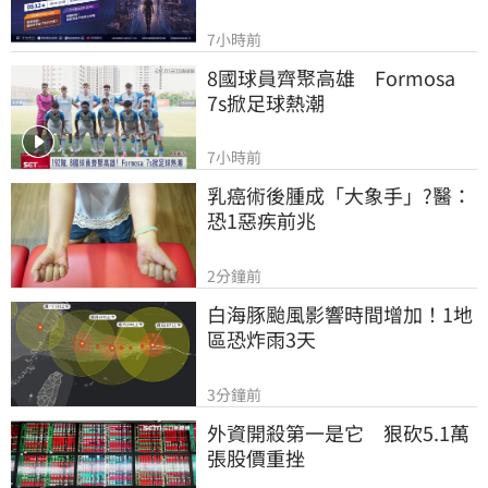
7小時前
8國球員齊聚高雄　Formosa 
7s掀足球熱潮
7小時前
乳癌術後腫成「大象手」?醫：
恐1惡疾前兆
2分鐘前
白海豚颱風影響時間增加！1地
區恐炸雨3天
3分鐘前
外資開殺第一是它　狠砍5.1萬
張股價重挫