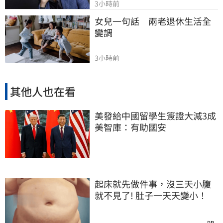
3小時前
女兒一句話　兩老退休生活全
變調
3小時前
其他人也在看
美發給中國留學生簽證大減3成
美智庫：有助國安
起床就先做件事，沒三天小腹
就不見了! 肚子一天天變小！
PR