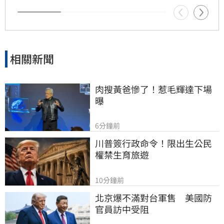
企業和民眾替政治僵局買單」。
相關新聞
肉搜黃爸慘了！惹毛輝達下場
曝
6分鐘前
川普簽行政命令！限出生公民
權禁生育旅遊
10分鐘前
北京爆不滿對台軍售　美國防
官員訪中受阻