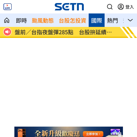
登入
即時
颱風動態
台股怎投資
國際
熱門
影音
人送
盤前／台指夜盤彈285點 台股拚延續反
美股多
彈
點