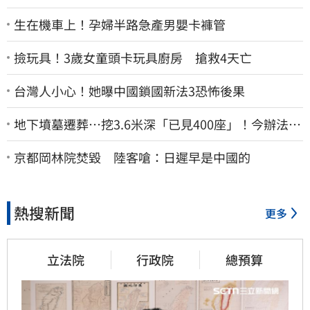
生在機車上！孕婦半路急產男嬰卡褲管
撿玩具！3歲女童頭卡玩具廚房 搶救4天亡
台灣人小心！她曝中國鎖國新法3恐怖後果
地下墳墓遷葬…挖3.6米深「已見400座」！今辦法會
安撫祖先
京都岡林院焚毀 陸客嗆：日遲早是中國的
熱搜新聞
更多
立法院
行政院
總預算