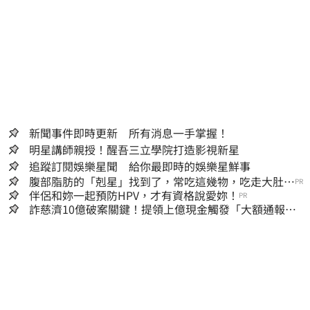
新聞事件即時更新 所有消息一手掌握！
明星講師親授！醒吾三立學院打造影視新星
追蹤訂閱娛樂星聞 給你最即時的娛樂星鮮事
腹部脂肪的「剋星」找到了，常吃這幾物，吃走大肚
PR
囊，瘦出小蠻腰
伴侶和妳一起預防HPV，才有資格說愛妳！
PR
詐慈濟10億破案關鍵！提領上億現金觸發「大額通報」
神鬼律師遭擊落內幕