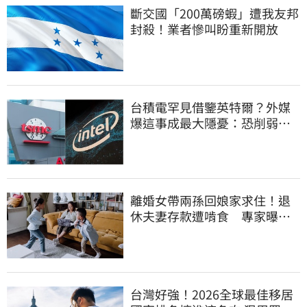
斷交國「200萬磅蝦」遭我友邦
封殺！業者慘叫盼重新開放
台積電罕見借鑒英特爾？外媒
爆這事成最大隱憂：恐削弱領
先優勢
離婚女帶兩孫回娘家求住！退
休夫妻存款遭啃食 專家曝這
點沒說會後悔
台灣好強！2026全球最佳移居