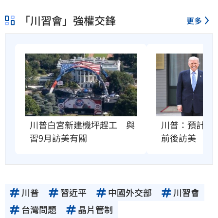
「川習會」強權交鋒
更多
川普：預計習近
川普白宮新建機坪趕工　與
前後訪美
習9月訪美有關
川普
習近平
中國外交部
川習會
台灣問題
晶片管制