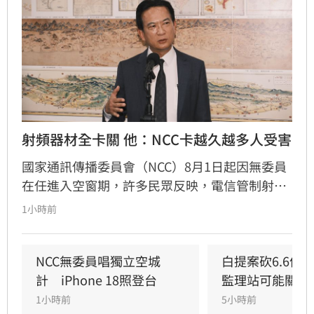
射頻器材全卡關 他：NCC卡越久越多人受害
國家通訊傳播委員會（NCC）8月1日起因無委員
在任進入空窗期，許多民眾反映，電信管制射頻
器材因無法獲得許可，全部卡在海關。民進黨立
1小時前
委林俊憲今（6）日指出，目前短短一週已有82
件進口核准證、4件核准函無法核發，有一家上
市公司每天都得支付龐大倉儲費用，因此向他陳
NCC無委員唱獨立空城
白提案砍6.6億
情詢問，到底何時才能通過人事案，讓林俊憲忍
計　iPhone 18照登台
監理站可能關門
不住感嘆，「人事案可以有不同立場，但不該讓
1小時前
5小時前