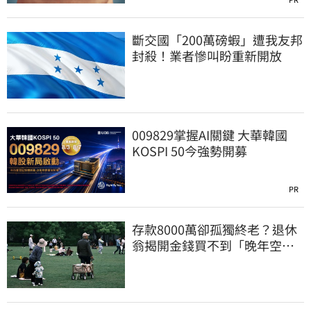
斷交國「200萬磅蝦」遭我友邦
封殺！業者慘叫盼重新開放
009829掌握AI關鍵 大華韓國
KOSPI 50今強勢開募
PR
存款8000萬卻孤獨終老？退休
翁揭開金錢買不到「晚年空
虛」真相