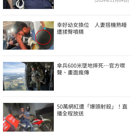
幸好幼女換位　人妻搭機熟睡
遭揉臀噴精
傘兵600米墜地摔死…官方噤
聲、畫面瘋傳
50萬網紅遭「爆頭射殺」！直
播全程放送