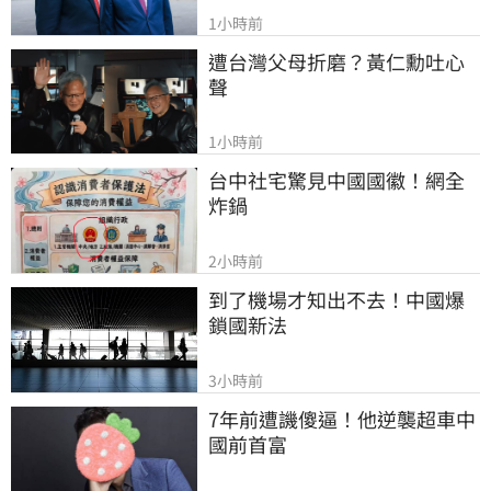
1小時前
遭台灣父母折磨？黃仁勳吐心
聲
1小時前
台中社宅驚見中國國徽！網全
炸鍋
2小時前
到了機場才知出不去！中國爆
鎖國新法
3小時前
7年前遭譏傻逼！他逆襲超車中
國前首富