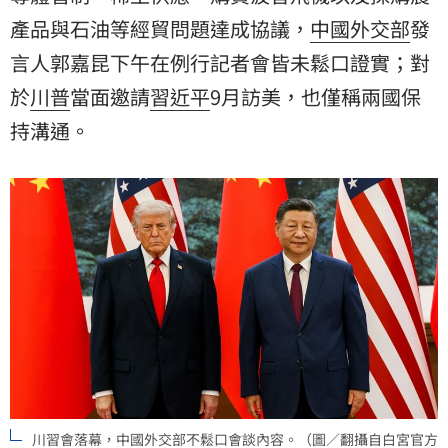
產品與石油等經貿問題達成協議，
中國外交部
發
言人郭嘉昆下午在例行記者會皆未鬆口證實；對
於
川普
當面邀請
習近平
9月訪美，也僅稱兩國保
持溝通。
川習會落幕，中國外交部不鬆口會談內容。（圖／翻攝自白宮官方