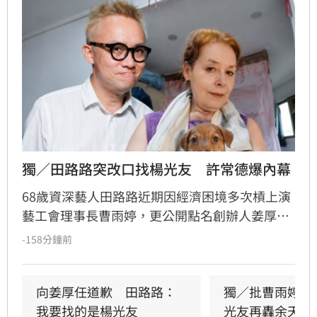
獨／田路路突改口找楊光友　許常德爆內幕
68歲資深藝人田路路近期因經濟困境多次槓上演
藝工會理事長曹雨婷，更公開點名創辦人姜厚任
出面，事後卻發文坦言搞錯對象，真正想找的是
-158分鐘前
前理事長楊光友。楊光友對此回應，質疑田路路
晚年困頓不應全歸咎於工會。對此，音樂人許常
德出面緩頰，建議田路路應先安頓好生活，並提
向姜厚任道歉　田路路：
獨／批曹雨婷帳
議透過口述歷史記錄資深藝人的故事。許常德同
我要找的是楊光友
光友再轟余天工