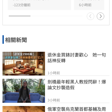
時批評現任理事長曹雨婷不應神隱，呼籲工會應
-123分鐘前
6小時前
展現具體作為照顧資深藝人，而非僅提供勞健保
功能。整起事件引發關注，田路路則強調目前先
處理身體狀況，後續發展仍待觀察。
相關新聞
退休金買錶討妻歡心　她一句
話神反轉
1小時前
劍橋最年輕黑人教授閃辭！爆
論文抄襲造假
3小時前
俄軍空襲烏克蘭首都基輔及周