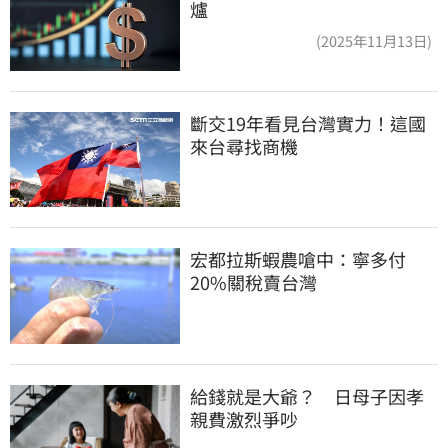
爐
(2025年11月13日)
斷交19年看見台灣實力！這國
來台尋找商機
宏都拉斯蝦農嗆中：寧多付
20%關稅賣台灣
給錢就是大爺？　日母子因孝
親費激烈爭吵