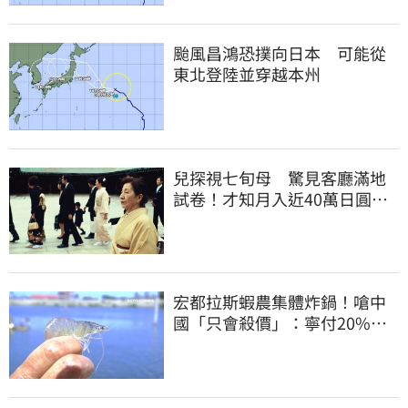
颱風昌鴻恐撲向日本 可能從
東北登陸並穿越本州
兒探視七旬母 驚見客廳滿地
試卷！才知月入近40萬日圓
真相竟如此感人
宏都拉斯蝦農集體炸鍋！嗆中
國「只會殺價」：寧付20%關
稅賣白蝦給台灣