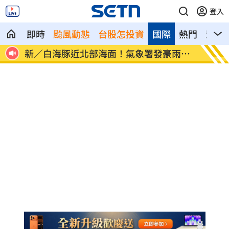
登入
即時
颱風動態
台股怎投資
國際
熱門
影音
像台
新／白海豚近北部海面！氣象署發豪雨特
南電Q
報