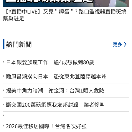
【#直播中LIVE】又見＂孵蛋＂? 路口監視器直播斑鳩
築巢駐足
熱門新聞
更多
日本銀髮族瘋工作 逾4成想做到80歲
颱風昌鴻撲向日本 恐從東北登陸穿越本州
揭美中角力暗潮 謝金河：台灣1類人危險
斷交國200萬磅蝦遭我友邦封殺！業者慘叫
2026最佳移居國曝！台灣名次好強