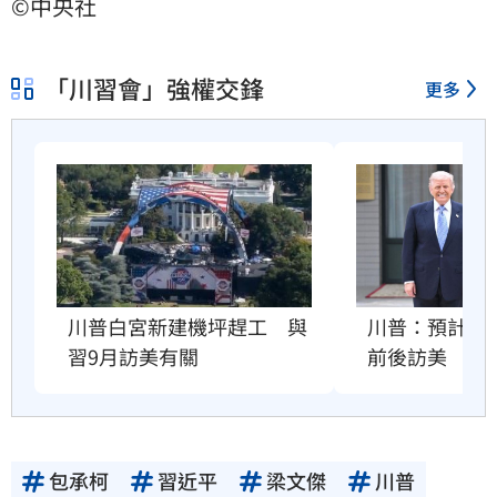
©中央社
「川習會」強權交鋒
更多
川普：預計習近
川普白宮新建機坪趕工　與
前後訪美
習9月訪美有關
包承柯
習近平
梁文傑
川普