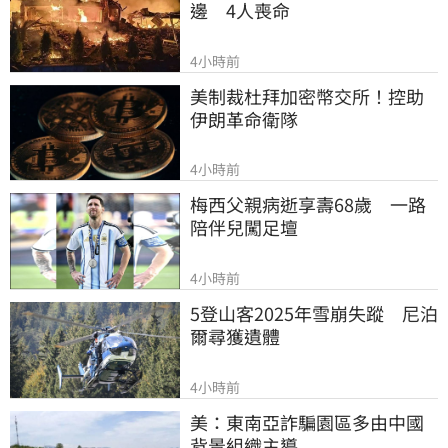
邊　4人喪命
4小時前
美制裁杜拜加密幣交所！控助
伊朗革命衛隊
4小時前
梅西父親病逝享壽68歲　一路
陪伴兒闖足壇
4小時前
5登山客2025年雪崩失蹤　尼泊
爾尋獲遺體
4小時前
美：東南亞詐騙園區多由中國
背景組織主導