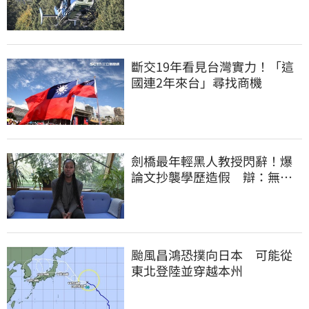
斷交19年看見台灣實力！「這
國連2年來台」尋找商機
劍橋最年輕黑人教授閃辭！爆
論文抄襲學歷造假 辯：無法
讓每個人相信我
颱風昌鴻恐撲向日本 可能從
東北登陸並穿越本州