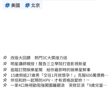
美國
北京
改版大回饋 熱門3C大獎接力送
明星講師親授！醒吾三立學院打造影視新星
追蹤訂閱娛樂星聞 給你最即時的娛樂星鮮事
15歲倒追27歲男「交往1月就懷孕！」克服600萬債務
36歲美魔女當阿嬤了
伴侶和妳一起預防HPV，才有資格說愛妳！
PR
一家4口無視勸阻強闖圍籬觀浪 突掀巨浪「9歲兒當場
遭捲入海」