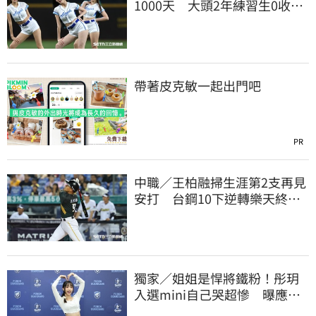
1000天 大頭2年練習生0收
入！靠這信念撐過來
帶著皮克敏一起出門吧
PR
中職／王柏融掃生涯第2支再見
安打 台鋼10下逆轉樂天終止
對戰5連敗
獨家／姐姐是悍將鐵粉！彤玥
入選mini自己哭超慘 曝應援
練到失眠