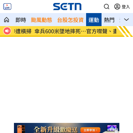
登入
即時
颱風動態
台股怎投資
運動
熱門
影音
遭橫掃
傘兵600米墜地摔死…官方噤聲、畫面瘋
盤前／
傳
航