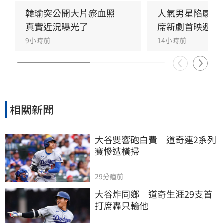
民，近期更透過社群展現少女心，不僅分享與好
韓瑜突公開大片瘀血照　
人氣男星陷感情
友何蓓蓓打匹克球的運動日常，更曾公開大讚防
真實近況曝光了
席新劇首映避鋒
彈少年團成員金泰亨帥氣又可愛，打破外界對其
9小時前
14小時前
性格孤僻的刻板印象。此次事件雖引發關注，但
也讓大眾看見她除了戲劇演出
相關新聞
大谷雙響砲白費　道奇連2系列
賽慘遭橫掃
29分鐘前
大谷炸同鄉　道奇生涯29支首
打席轟只輸他