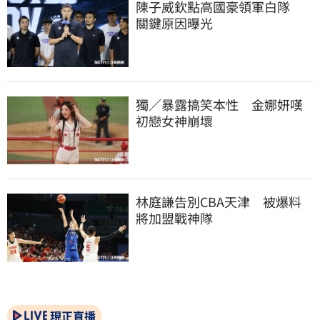
陳子威欽點高國豪領軍白隊　
關鍵原因曝光
獨／暴露搞笑本性　金娜妍嘆
初戀女神崩壞
林庭謙告別CBA天津　被爆料
將加盟戰神隊
現正直播