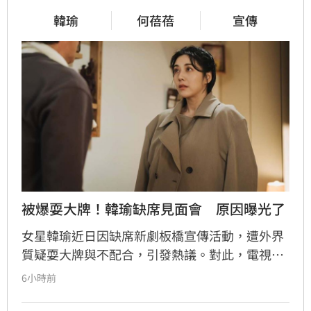
韓瑜
何蓓蓓
宣傳
被爆耍大牌！韓瑜缺席見面會　原因曝光了
女星韓瑜近日因缺席新劇板橋宣傳活動，遭外界
質疑耍大牌與不配合，引發熱議。對此，電視台
出面澄清，強調韓瑜已全程參與排定的宣傳行程
6小時前
與媒體訪問，僅因私人行程才未出席粉絲見面
會，闢謠負面傳聞。韓瑜私下個性其實相當親