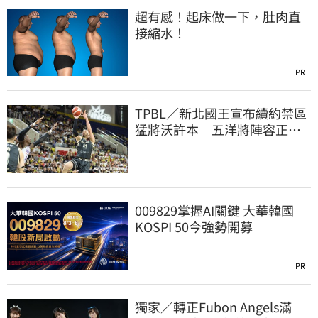
超有感！起床做一下，肚肉直
接縮水！
PR
TPBL／新北國王宣布續約禁區
猛將沃許本 五洋將陣容正式
到位
009829掌握AI關鍵 大華韓國
KOSPI 50今強勢開募
PR
獨家／轉正Fubon Angels滿