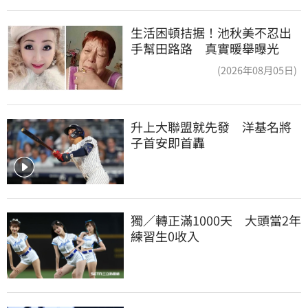
生活困頓拮据！池秋美不忍出
手幫田路路 真實暖舉曝光
(2026年08月05日)
升上大聯盟就先發　洋基名將
子首安即首轟
獨／轉正滿1000天　大頭當2年
練習生0收入