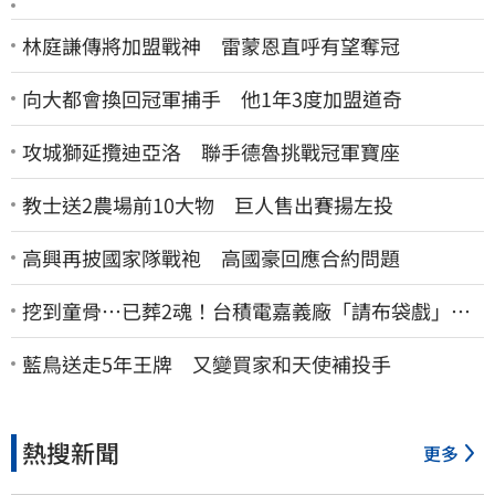
林庭謙傳將加盟戰神 雷蒙恩直呼有望奪冠
向大都會換回冠軍捕手 他1年3度加盟道奇
攻城獅延攬迪亞洛 聯手德魯挑戰冠軍寶座
教士送2農場前10大物 巨人售出賽揚左投
高興再披國家隊戰袍 高國豪回應合約問題
挖到童骨…已葬2魂！台積電嘉義廠「請布袋戲」原
因曝
藍鳥送走5年王牌 又變買家和天使補投手
熱搜新聞
更多