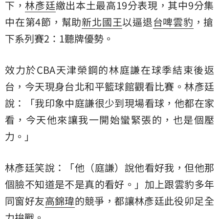
下，
林彥廷
繳出本土最高19分表現，其中9分集
中在第4節，幫助
新北國王
以逼退
台啤雲豹
，搶
下系列賽2：1聽牌優勢。
效力於CBA天津榮鋼的林庭謙在球季結束後返
台，今天現身台北和平籃球館觀看比賽。林彥廷
說：「我印象中庭謙很少到現場看球，他都在家
看，今天他來讓我一開始蠻緊張的，也是個壓
力。」
林彥廷笑說：「他（庭謙）說他看好我，但他那
個臉不知道是不是真的看好。」加上跟雲豹多年
同窗好友
高錦瑋
的競爭，都讓林彥廷此役卯足全
力拚戰。