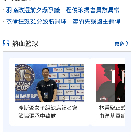
羽協改選前夕爆爭議 程俊琅揭會員數異常
杰倫狂飆31分致勝罰球 雲豹失誤國王聽牌
熱血籃球
更多
瓊斯盃女子組缺席記者會　
林秉聖正式告
籃協張承中致歉
由洋基買斷合