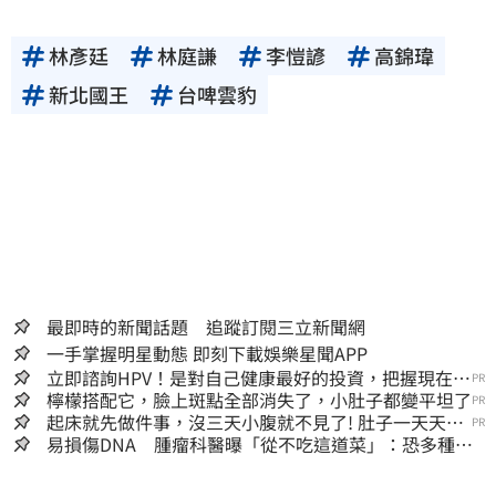
林彥廷
林庭謙
李愷諺
高錦瑋
新北國王
台啤雲豹
最即時的新聞話題 追蹤訂閱三立新聞網
一手掌握明星動態 即刻下載娛樂星聞APP
立即諮詢HPV！是對自己健康最好的投資，把握現在不
PR
嫌晚！
檸檬搭配它，臉上斑點全部消失了，小肚子都變平坦了
PR
起床就先做件事，沒三天小腹就不見了! 肚子一天天變
PR
小！
易損傷DNA 腫瘤科醫曝「從不吃這道菜」：恐多種癌
上身